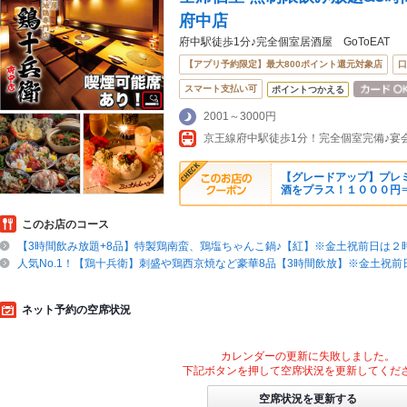
府中店
府中駅徒歩1分♪完全個室居酒屋 GoToEAT
【アプリ予約限定】最大800ポイント還元対象店
口
スマート支払い可
ポイントつかえる
2001～3000円
【グレードアップ】プレ
酒をプラス！１０００円
このお店のコース
【3時間飲み放題+8品】特製鶏南蛮、鶏塩ちゃんこ鍋♪【紅】※金土祝前日は２
人気No.1！【鶏十兵衛】刺盛や鶏西京焼など豪華8品【3時間飲放】※金土祝前
ネット予約の空席状況
カレンダーの更新に失敗しました。
下記ボタンを押して空席状況を更新してくだ
空席状況を更新する