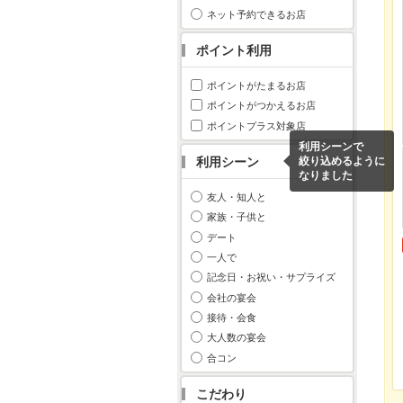
ネット予約できるお店
ポイント利用
ポイントがたまるお店
ポイントがつかえるお店
ポイントプラス対象店
利用シーンで
利用シーン
絞り込めるように
なりました
友人・知人と
家族・子供と
デート
一人で
記念日・お祝い・サプライズ
会社の宴会
接待・会食
大人数の宴会
合コン
こだわり