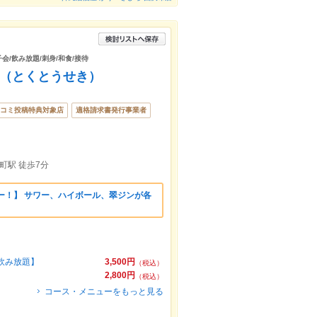
子会/飲み放題/刺身/和食/接待
ki （とくとうせき）
コミ投稿特典対象店
適格請求書発行事業者
町駅 徒歩7分
ー！】 サワー、ハイボール、翠ジンが各
飲み放題】
3,500円
（税込）
2,800円
（税込）
コース・メニューをもっと見る