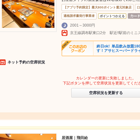
【アプリ予約限定】最大800ポイント還元対象店
口
適格請求書発行事業者
ポイントつかえる
2001～3000円
京王線調布駅東口2分 駅近!!駅前のミニ
終日ok! 単品飲み放題18
す！アサヒスーパードラ
ネット予約の空席状況
カレンダーの更新に失敗しました。
下記ボタンを押して空席状況を更新してくだ
空席状況を更新する
居酒屋｜飛田給