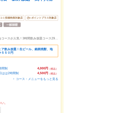
コミ投稿特典対象店
ポイントプラス対象店
京王線府中駅徒歩1分！完全個室完備♪宴会コースが人気！3時間飲み放題コース2980円(税込)～。幹事様無料クーポンあり★
ミア飲み放題！生ビール、銘柄焼酎、地
⇒５５０円
時間制
4,000円
（税込）
日はは2時間制
4,500円
（税込）
コース・メニューをもっと見る
さい。