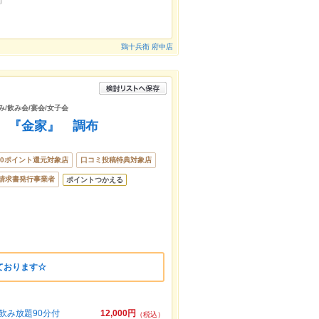
鶏十兵衛 府中店
み/飲み会/宴会/女子会
 『金家』 調布
00ポイント還元対象店
口コミ投稿特典対象店
請求書発行事業者
ポイントつかえる
ております☆
飲み放題90分付
12,000円
（税込）