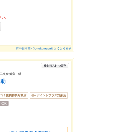
さい。
府中日本酒バル tokutouseki とくとうせき
 二次会 鮮魚 鍋
の助
コミ投稿特典対象店
ポイントプラス対象店