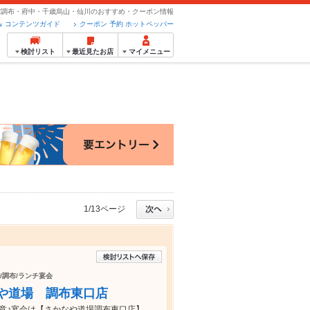
-Fi/調布・府中・千歳烏山・仙川のおすすめ・クーポン情報
コンテンツガイド
クーポン 予約 ホットペッパー
検討リスト
最近見たお店
マイメニュー
1/13ページ
身/調布/ランチ宴会
や道場 調布東口店
用意♪宴会は【さかなや道場調布東口店】