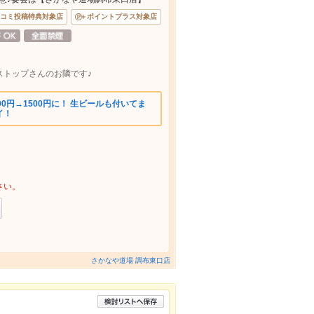
コミ投稿特典対象店
ポイントプラス対象店
ストップさんのお隣です♪
00円→1500円に！ 生ビールも付いてま
イ！
さい。
さかなや道場 調布東口店