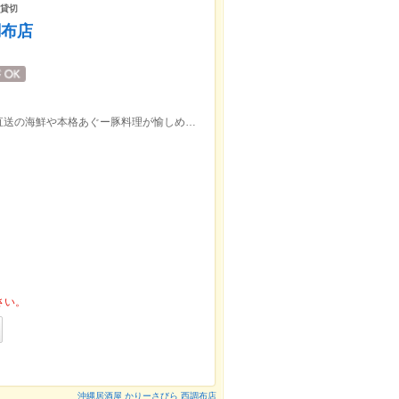
/貸切
調布店
調布市上石原。西調布駅からすぐ、沖縄直送の海鮮や本格あぐー豚料理が愉しめる居酒屋です。
さい。
沖縄居酒屋 かりーさびら 西調布店