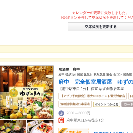
カレンダーの更新に失敗しました。
下記ボタンを押して空席状況を更新してくだ
空席状況を更新する
居酒屋｜府中
府中 徒歩1分 個室 誕生日 飲み放題 宴会 合コン 居酒屋
府中 完全個室居酒屋 ゆず
【府中駅東口 1分】 個室 ゆず創作居酒屋
【アプリ予約限定】最大800ポイント還元対象店
口
適格請求書発行事業者
ポイントつかえる
2001～3000円
府中駅東口から徒歩1分