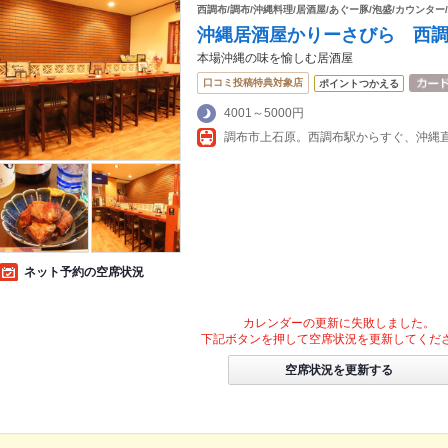
西調布/調布/沖縄料理/居酒屋/あぐー豚/泡盛/カウンター
沖縄居酒屋かりーさびら 西
本場沖縄の味を愉しむ居酒屋
口コミ投稿特典対象店
ポイントつかえる
4001～5000円
ネット予約の空席状況
カレンダーの更新に失敗しました。
下記ボタンを押して空席状況を更新してくだ
空席状況を更新する