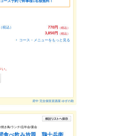
のコース予約で幹事様1名様無料！
円（税込）
770円
（税込）
3,850円
（税込）
コース・メニューをもっと見る
さい。
府中 完全個室居酒屋 ゆずの助
/焼き鳥/ランチ/忘年会/宴会
時間食べ飲み放題 鶏十兵衛