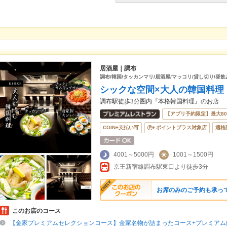
居酒屋｜調布
調布/韓国/タッカンマリ/居酒屋/マッコリ/貸し切り/昼飲
シックな空間×大人の韓国料理
調布駅徒歩3分圏内『本格韓国料理』のお店
【アプリ予約限定】最大8
COIN+支払い可
ポイントプラス対象店
適格
4001～5000円
1001～1500円
京王新宿線調布駅東口より徒歩3分
お席のみのご予約も承っ
このお店のコース
【金家プレミアムセレクションコース】金家名物が詰まったコース+プレミアム