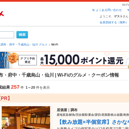
Wi
よくある問い合わせ
ようこそ、
さん
ゲスト
会員登録する（無料）
調布・府中・千歳烏山・仙川 グルメ
Wi-Fi
布・府中・千歳烏山・仙川 | Wi-Fiのグルメ・クーポン情報
257
索結果
件
1～20
件を表示
【PR】
居酒屋｜調布
産地直送/鮮魚/完全個室/宴会/貸切/居酒屋/飲み放題/刺
【飲み放題×半個室席】さかな
お座敷タイプの個室宴会は12名様席で2席ご