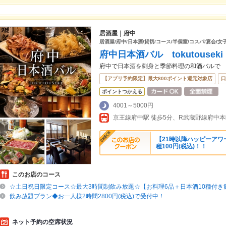
居酒屋｜府中
居酒屋/府中/日本酒/貸切/コース/半個室/コスパ/宴会/女
府中日本酒バル tokutouse
府中で日本酒を刺身と季節料理の和酒バルで
【アプリ予約限定】最大800ポイント還元対象店
口
ポイントつかえる
4001～5000円
京王線府中駅 徒歩5分、R武蔵野線府中本
【21時以降ハッピーアワ
種100円(税込)！！
このお店のコース
☆土日祝日限定コース☆最大3時間制飲み放題☆【お料理6品＋日本酒10種付き
飲み放題プラン◆お一人様2時間2800円(税込)で受付中！
ネット予約の空席状況