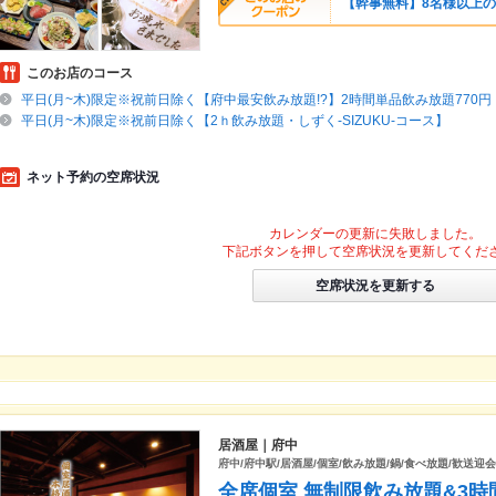
【幹事無料】8名様以上
このお店のコース
平日(月~木)限定※祝前日除く【府中最安飲み放題!?】2時間単品飲み放題770
平日(月~木)限定※祝前日除く【2ｈ飲み放題・しずく-SIZUKU-コース】
ネット予約の空席状況
カレンダーの更新に失敗しました。
下記ボタンを押して空席状況を更新してくだ
空席状況を更新する
居酒屋｜府中
府中/府中駅/居酒屋/個室/飲み放題/鍋/食べ放題/歓送迎会
全席個室 無制限飲み放題&3