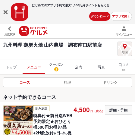
はじめてのアプリ予約で最大
1,000円分ポイントもらえる
ダウンロード
アプリで開く
お店TOP
マイメニュー
九州料理 鶏炭火焼 山内農場 調布南口駅前店
クーポン
口コミ
トップ
メニュー
店内
写真
2
85
コース
料理
ドリンク
ネット予約できるコース
4,500
飲み放題
詳細・予約
円（税込）
特典付★前日迄WEB
予約限定★おひとり
様500円お得♪7品
+2H飲放付※日-木,祝