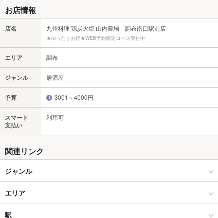
お店情報
店名
九州料理 鶏炭火焼 山内農場 調布南口駅前店
★ゆったりお得★WEB予約限定コース受付中
エリア
調布
ジャンル
居酒屋
予算
3001～4000円
スマート
利用可
支払い
関連リンク
ジャンル
居酒屋
エリア
和風
調布
駅