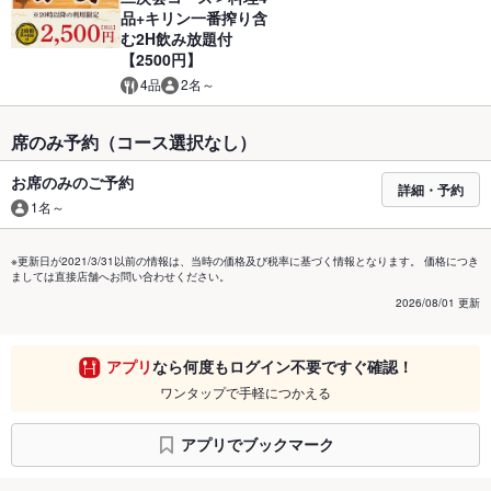
品+キリン一番搾り含
む2H飲み放題付
【2500円】
4品
2名～
席のみ予約（コース選択なし）
お席のみのご予約
詳細・予約
1名～
※更新日が2021/3/31以前の情報は、当時の価格及び税率に基づく情報となります。 価格につき
ましては直接店舗へお問い合わせください。
2026/08/01 更新
アプリ
なら何度もログイン不要ですぐ確認！
ワンタップで手軽につかえる
アプリでブックマーク