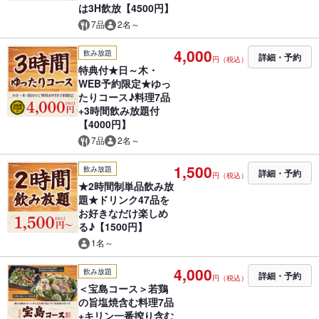
は3H飲放【4500円】
7品
2名～
4,000
飲み放題
詳細・予約
円（税込）
特典付★日～木・
WEB予約限定★ゆっ
たりコース♪料理7品
+3時間飲み放題付
【4000円】
7品
2名～
1,500
飲み放題
詳細・予約
円（税込）
★2時間制単品飲み放
題★ドリンク47品を
お好きなだけ楽しめ
る♪【1500円】
1名～
4,000
飲み放題
詳細・予約
円（税込）
＜宝島コース＞若鶏
の旨塩焼含む料理7品
+キリン一番搾り含む