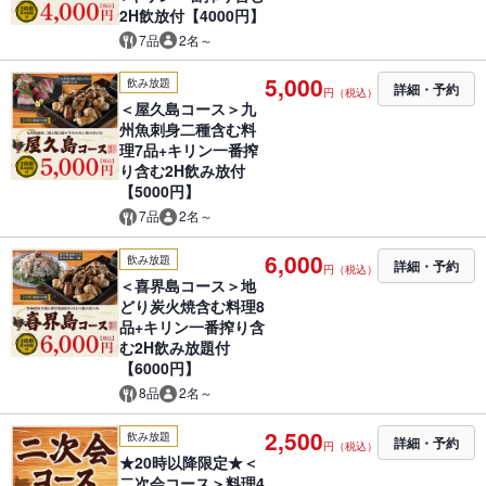
2H飲放付【4000円】
7品
2名～
5,000
飲み放題
詳細・予約
円（税込）
＜屋久島コース＞九
州魚刺身二種含む料
理7品+キリン一番搾
り含む2H飲み放付
【5000円】
7品
2名～
6,000
飲み放題
詳細・予約
円（税込）
＜喜界島コース＞地
どり炭火焼含む料理8
品+キリン一番搾り含
む2H飲み放題付
【6000円】
8品
2名～
2,500
飲み放題
詳細・予約
円（税込）
★20時以降限定★＜
二次会コース＞料理4