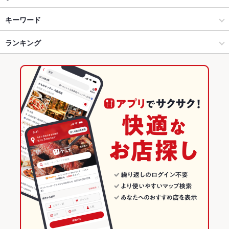
調布・府中・千歳烏山・仙川 × 居酒屋
調布 × 居酒屋
京王多摩川駅
キーワード
調布・府中・千歳烏山・仙川 × 和風
調布 × 和風
調布駅
ランキング
からあげ
お茶漬け
馬刺し
炉ばた焼き・炙り焼き
九州・博多料理
エビ料理
刺身
フライドポテト
ソーセージ
焼きそば
チャンポン
調布駅 × 居酒屋
調布 × 和食
布田駅
東京のグルメランキング
レバー
つくね
地鶏
もつ鍋
ちりとり鍋
ステーキ
ピザ
餃子
調布駅 × 和風
調布 × 焼き鳥・鶏料理
東京の居酒屋ランキング
炭火焼
牛タン
パフェ
生ハム
白湯ラーメン
鶏白湯ラーメン
和食
東京
調布・府中・千歳烏山・仙川のグルメランキング
鉄板焼きそば
焼き鳥・鶏料理
東京 × 居酒屋
調布・府中・千歳烏山・仙川の居酒屋ランキング
調布・府中・千歳烏山・仙川 × 和食
東京 × 和風
調布のグルメランキング
調布・府中・千歳烏山・仙川 × 焼き鳥・鶏料理
東京 × 和食
調布の居酒屋ランキング
調布駅 × 和食
東京 × 焼き鳥・鶏料理
調布駅 × 焼き鳥・鶏料理