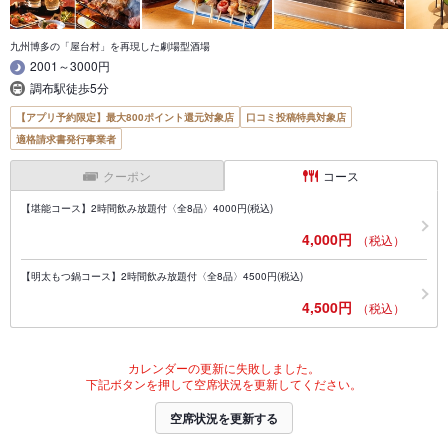
九州博多の「屋台村」を再現した劇場型酒場
2001～3000円
調布駅徒歩5分
【アプリ予約限定】最大800ポイント還元対象店
口コミ投稿特典対象店
適格請求書発行事業者
クーポン
コース
【堪能コース】2時間飲み放題付〈全8品〉4000円(税込)
4,000円
（税込）
【明太もつ鍋コース】2時間飲み放題付〈全8品〉4500円(税込)
4,500円
（税込）
カレンダーの更新に失敗しました。
下記ボタンを押して空席状況を更新してください。
空席状況を更新する