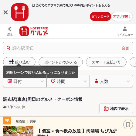
はじめてのアプリ予約で最大
1,000円分ポイントもらえる
ダウンロード
アプリで開く
戻る
マイメニュー
調布駅周辺
変更
絞り込む
ポイントがつかえる
スマート支払い可
日付
時間
人数
調布駅(東京)周辺のグルメ・クーポン情報
407件 1-20件
地図で表示
PR
居酒屋
調布
【 個室 × 食べ飲み放題 】肉酒場 ちび九炉