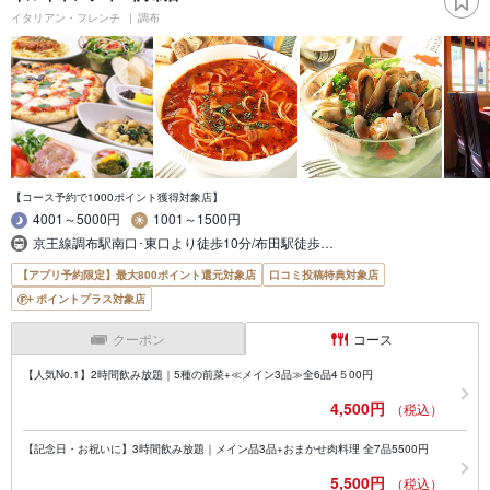
イタリアン・フレンチ
調布
【コース予約で1000ポイント獲得対象店】
4001～5000円
1001～1500円
京王線調布駅南口･東口より徒歩10分/布田駅徒歩…
【アプリ予約限定】最大800ポイント還元対象店
口コミ投稿特典対象店
ポイントプラス対象店
クーポン
コース
【人気No.1】2時間飲み放題｜5種の前菜+≪メイン3品≫全6品4５00円
4,500円
（税込）
【記念日・お祝いに】3時間飲み放題｜メイン品3品+おまかせ肉料理 全7品5500円
5,500円
（税込）