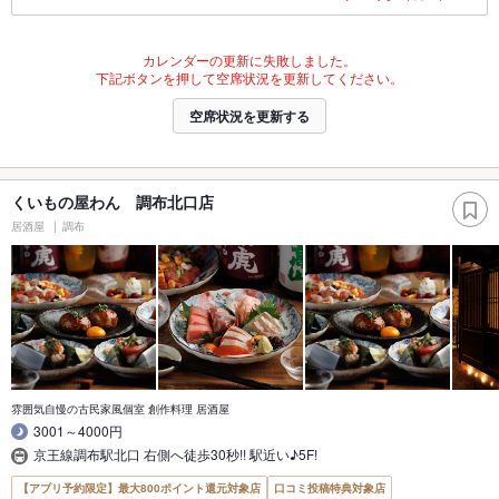
カレンダーの更新に失敗しました。
下記ボタンを押して空席状況を更新してください。
空席状況を更新する
くいもの屋わん 調布北口店
居酒屋
調布
雰囲気自慢の古民家風個室 創作料理 居酒屋
3001～4000円
京王線調布駅北口 右側へ徒歩30秒!! 駅近い♪5F!
【アプリ予約限定】最大800ポイント還元対象店
口コミ投稿特典対象店