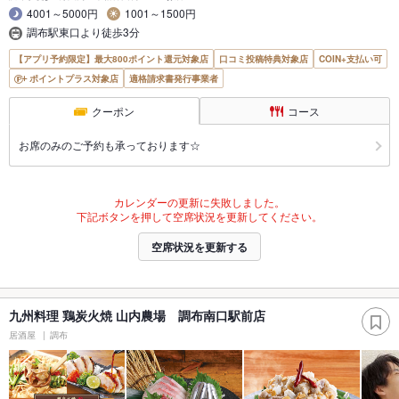
4001～5000円
1001～1500円
調布駅東口より徒歩3分
【アプリ予約限定】最大800ポイント還元対象店
口コミ投稿特典対象店
COIN+支払い可
ポイントプラス対象店
適格請求書発行事業者
クーポン
コース
お席のみのご予約も承っております☆
カレンダーの更新に失敗しました。
下記ボタンを押して空席状況を更新してください。
空席状況を更新する
九州料理 鶏炭火焼 山内農場 調布南口駅前店
居酒屋
調布