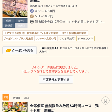
調布店
調布駅10秒！肉とチーズでお酒を楽しむ♪
3001～4000円
501～1000円
個室
カード
調布駅中央口10秒◎出てすぐ斜め前にあるお店で…
禁煙席
喫煙席
【アプリ予約限定】最大800ポイント還元対象店
口コミ投稿特典対象店
ポイントプラス対象店
スマート支払い可
ネット予約可
クーポンあり
【◆幹事無料◆】 歓送迎会コース8人以上のご予約で幹事様1
クーポンを見る
人無料！
カレンダーの更新に失敗しました。
下記ボタンを押して空席状況を更新してください。
空席状況を更新する
PR
居酒屋
調布
全席個室 無制限飲み放題&3時間コース 鶏
十兵衛 調布店