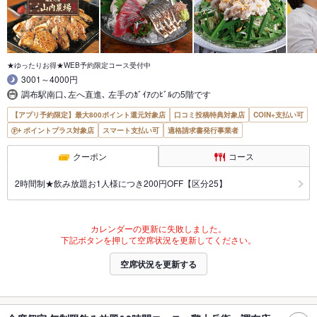
★ゆったりお得★WEB予約限定コース受付中
3001～4000円
調布駅南口､左へ直進､ 左手のｶﾞｲｱのﾋﾞﾙの5階です
【アプリ予約限定】最大800ポイント還元対象店
口コミ投稿特典対象店
COIN+支払い可
ポイントプラス対象店
スマート支払い可
適格請求書発行事業者
クーポン
コース
2時間制★飲み放題お1人様につき200円OFF【区分25】
カレンダーの更新に失敗しました。
下記ボタンを押して空席状況を更新してください。
空席状況を更新する