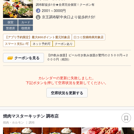
調布駅徒歩1分★全席完全個室！クーポン有
2001～3000円
京王調布駅中央口より徒歩約1分!
個室
カード
禁煙席
喫煙席
【アプリ予約限定】最大800ポイント還元対象店
口コミ投稿特典対象店
スマート支払い可
ネット予約可
クーポンあり
【2h飲み放題】ビール付き飲み放題が驚愕の２５００円→２
クーポンを見る
０００円（税別）
カレンダーの更新に失敗しました。
下記ボタンを押して空席状況を更新してください。
空席状況を更新する
焼肉マスターキッチン 調布店
焼肉・ホルモン
調布