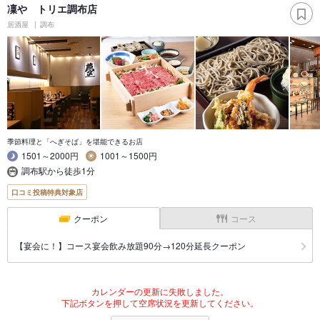
凜や トリエ調布店
居酒屋
調布
季節料理と「へぎそば」を堪能できるお店
1501～2000円
1001～1500円
調布駅から徒歩1分
口コミ投稿特典対象店
クーポン
コース
【宴会に！】コース宴会飲み放題90分→120分延長クーポン
カレンダーの更新に失敗しました。
下記ボタンを押して空席状況を更新してください。