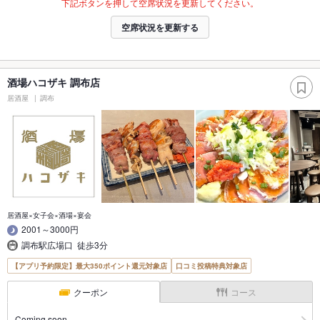
下記ボタンを押して空席状況を更新してください。
空席状況を更新する
酒場ハコザキ 調布店
居酒屋
調布
居酒屋×女子会×酒場×宴会
2001～3000円
調布駅広場口 徒歩3分
【アプリ予約限定】最大350ポイント還元対象店
口コミ投稿特典対象店
クーポン
コース
Coming soon…