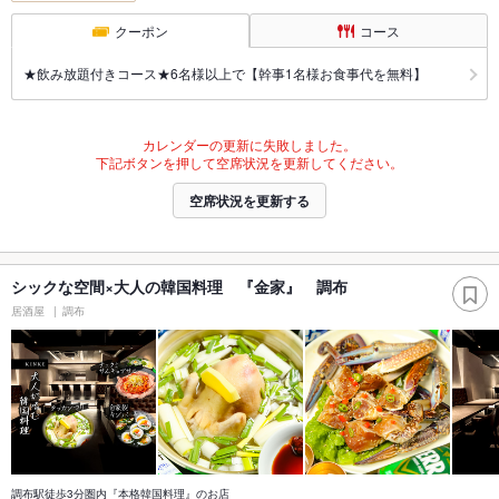
クーポン
コース
★飲み放題付きコース★6名様以上で【幹事1名様お食事代を無料】
カレンダーの更新に失敗しました。
下記ボタンを押して空席状況を更新してください。
空席状況を更新する
シックな空間×大人の韓国料理 『金家』 調布
居酒屋
調布
調布駅徒歩3分圏内『本格韓国料理』のお店