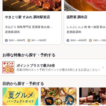
やきとり家 すみれ 調布駅前店
温野菜 調布店
大山どり 焼鳥専門店 居酒屋 飲み放…
しゃぶしゃぶ 肉 食べ放題 飲
居酒屋/調布
居酒屋/調布
2001～3000円
501～1000円
3001～4000円
1001～150
お得な特集から探す・予約する
ポイントプラスで最大8倍
対象日時のネット予約でポイントが最大8倍たまるお店はこちら！
目的から探す・予約する