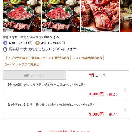
焼き肉を食べ放題と飲み放題で堪能できる
4001～5000円
4001～5000円
調布駅 中央改札から徒歩15分!ﾊﾞｽ有ります
【アプリ予約限定】最大800ポイント還元対象店
口コミ投稿特典対象店
ポイントプラス対象店
クーポン
コース
【食べ放題】ガッツリ満足！焼肉食べ放題コース＜全18品＞
3,980円
（税込）
【お食事のみ】贅沢・希少部位を堪能！特上焼肉コース＜全13品＞
5,000円
（税込）
カレンダーの更新に失敗しました。