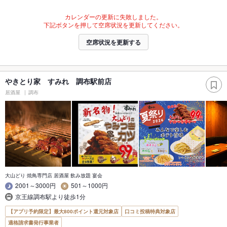
カレンダーの更新に失敗しました。
下記ボタンを押して空席状況を更新してください。
空席状況を更新する
やきとり家 すみれ 調布駅前店
居酒屋
調布
大山どり 焼鳥専門店 居酒屋 飲み放題 宴会
2001～3000円
501～1000円
京王線調布駅より徒歩1分
【アプリ予約限定】最大800ポイント還元対象店
口コミ投稿特典対象店
適格請求書発行事業者