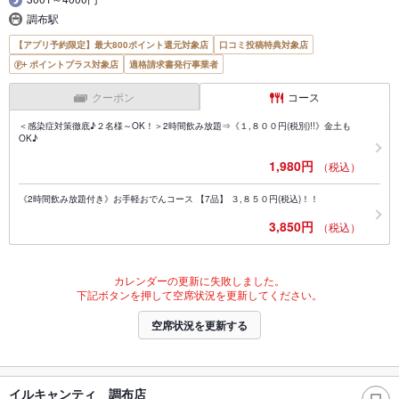
調布駅
【アプリ予約限定】最大800ポイント還元対象店
口コミ投稿特典対象店
ポイントプラス対象店
適格請求書発行事業者
クーポン
コース
＜感染症対策徹底♪２名様～OK！＞2時間飲み放題⇒《１,８００円(税別)!!》金土も
OK♪
1,980円
（税込）
《2時間飲み放題付き》お手軽おでんコース 【7品】 ３,８５０円(税込)！！
3,850円
（税込）
カレンダーの更新に失敗しました。
下記ボタンを押して空席状況を更新してください。
空席状況を更新する
イルキャンティ 調布店