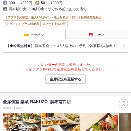
3001～4000円
501～1000円
調布駅中央口10秒◎出てすぐ斜め前にあるお店で…
【アプリ予約限定】最大800ポイント還元対象店
口コミ投稿特典対象店
ポイントプラス対象店
スマート支払い可
クーポン
コース
【◆幹事無料◆】 歓送迎会コース8人以上のご予約で幹事様1人無料！
カレンダーの更新に失敗しました。
下記ボタンを押して空席状況を更新してください。
空席状況を更新する
全席個室 楽蔵‐RAKUZO‐ 調布南口店
居酒屋
調布