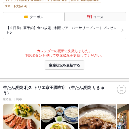
スマート支払い可
クーポン
コース
【２日前に要予約】食べ放題ご利用でアニバーサリープレートプレゼン
ト♪
カレンダーの更新に失敗しました。
下記ボタンを押して空席状況を更新してください。
空席状況を更新する
牛たん炭焼 利久 トリエ京王調布店 （牛たん炭焼 りきゅ
う）
居酒屋
調布