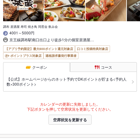
調布 居酒屋 寿司 焼き鳥 同窓会 飲み会
4001～5000円
京王線調布駅南口出口より徒歩1分の個室居酒屋…
【アプリ予約限定】最大800ポイント還元対象店
口コミ投稿特典対象店
ポイントプラス対象店
適格請求書発行事業者
クーポン
コース
【公式】ホームページからのネット予約でDKポイントが貯まる<予約人
数×300ポイント>
カレンダーの更新に失敗しました。
下記ボタンを押して空席状況を更新してください。
空席状況を更新する