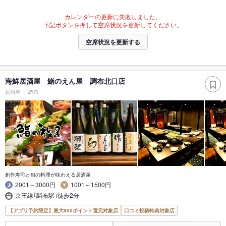
カレンダーの更新に失敗しました。
下記ボタンを押して空席状況を更新してください。
空席状況を更新する
海鮮居酒屋 鮨のえん屋 調布北口店
居酒屋
調布
創作寿司と旬の料理が味わえる居酒屋
2001～3000円
1001～1500円
京王線｢調布駅｣徒歩2分
【アプリ予約限定】最大800ポイント還元対象店
口コミ投稿特典対象店