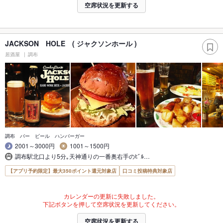
空席状況を更新する
JACKSON HOLE ( ジャクソンホール )
居酒屋
調布
調布 バー ビール ハンバーガー
2001～3000円
1001～1500円
調布駅北口より5分｡天神通りの一番奥右手のﾋﾞﾙ…
【アプリ予約限定】最大350ポイント還元対象店
口コミ投稿特典対象店
カレンダーの更新に失敗しました。
下記ボタンを押して空席状況を更新してください。
空席状況を更新する