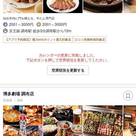
仙台市内に門を構える、牛たん専門店
2001～3000円
2001～3000円
京王線 調布駅 徒歩3分調布駅から15m
【アプリ予約限定】最大800ポイント還元対象店
口コミ投稿特典対象店
カレンダーの更新に失敗しました。
下記ボタンを押して空席状況を更新してください。
空席状況を更新する
博多劇場 調布店
居酒屋
調布