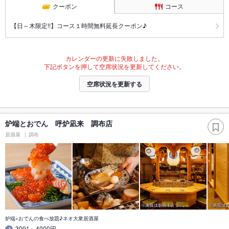
クーポン
コース
【日～木限定!!】コース１時間無料延長クーポン♪
カレンダーの更新に失敗しました。
下記ボタンを押して空席状況を更新してください。
空席状況を更新する
炉端とおでん 呼炉凪来 調布店
居酒屋
調布
炉端×おでんの食べ放題♪ネオ大衆居酒屋
3001～4000円