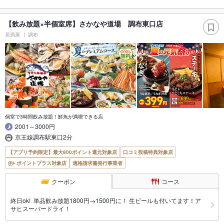
【飲み放題×半個室席】さかなや道場 調布東口店
居酒屋
調布
個室で3時間飲み放題！鮮魚が満喫できる店
2001～3000円
京王線調布駅東口2分
【アプリ予約限定】最大800ポイント還元対象店
口コミ投稿特典対象店
ポイントプラス対象店
適格請求書発行事業者
クーポン
コース
終日ok! 単品飲み放題1800円→1500円に！ 生ビールも付いてます！ア
サヒスーパードライ！