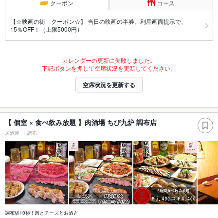
クーポン
コース
【☆映画の街 クーポン☆】 当日の映画の半券、利用画面提示で、
15％OFF！（上限5000円）
カレンダーの更新に失敗しました。
下記ボタンを押して空席状況を更新してください。
空席状況を更新する
【 個室 × 食べ飲み放題 】肉酒場 ちび九炉 調布店
居酒屋
調布
調布駅10秒!! 肉とチーズとお酒♪