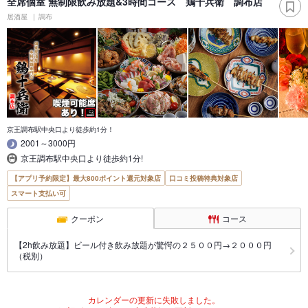
全席個室 無制限飲み放題&3時間コース 鶏十兵衛 調布店
居酒屋
調布
京王調布駅中央口より徒歩約1分！
2001～3000円
京王調布駅中央口より徒歩約1分!
【アプリ予約限定】最大800ポイント還元対象店
口コミ投稿特典対象店
スマート支払い可
クーポン
コース
【2h飲み放題】ビール付き飲み放題が驚愕の２５００円→２０００円
（税別）
カレンダーの更新に失敗しました。