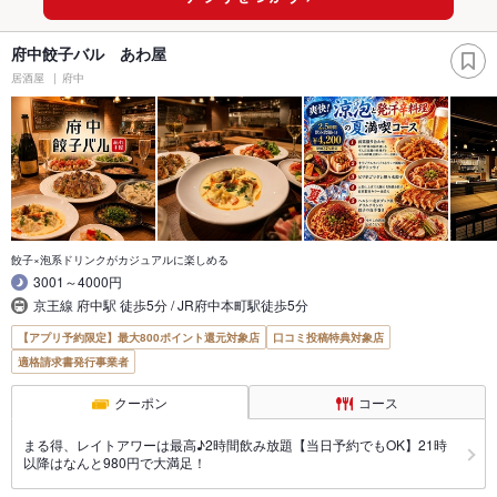
府中餃子バル あわ屋
居酒屋
府中
餃子×泡系ドリンクがカジュアルに楽しめる
3001～4000円
京王線 府中駅 徒歩5分 / JR府中本町駅徒歩5分
【アプリ予約限定】最大800ポイント還元対象店
口コミ投稿特典対象店
適格請求書発行事業者
クーポン
コース
まる得、レイトアワーは最高♪2時間飲み放題【当日予約でもOK】21時
以降はなんと980円で大満足！