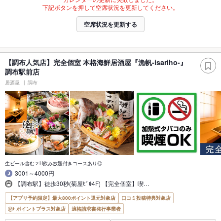
下記ボタンを押して空席状況を更新してください。
空席状況を更新する
【調布人気店】完全個室 本格海鮮居酒屋『漁帆-isariho-』
調布駅前店
居酒屋
調布
生ビール含む２H飲み放題付きコースあり◎
3001～4000円
【調布駅】徒歩30秒(菊屋ﾋﾞﾙ4F) 【完全個室】喫…
【アプリ予約限定】最大800ポイント還元対象店
口コミ投稿特典対象店
ポイントプラス対象店
適格請求書発行事業者