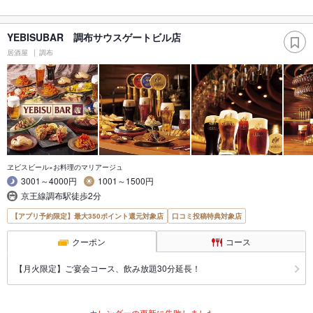
YEBISUBAR 調布サウスゲートビル店
居酒屋
調布
ヱビスビール×お料理のマリアージュ
3001～4000円
1001～1500円
京王線調布駅徒歩2分
【アプリ予約限定】最大350ポイント還元対象店
口コミ投稿特典対象店
クーポン
コース
【月火限定】ご宴会コース、飲み放題30分延長！
カレンダーの更新に失敗しました。