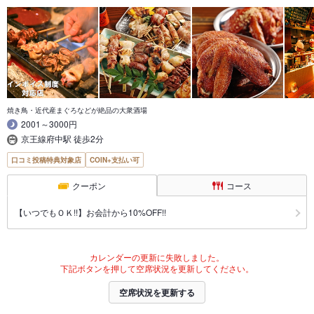
焼き鳥・近代産まぐろなどが絶品の大衆酒場
2001～3000円
京王線府中駅 徒歩2分
口コミ投稿特典対象店
COIN+支払い可
クーポン
コース
【いつでもＯＫ!!】お会計から10%OFF!!
カレンダーの更新に失敗しました。
下記ボタンを押して空席状況を更新してください。
空席状況を更新する