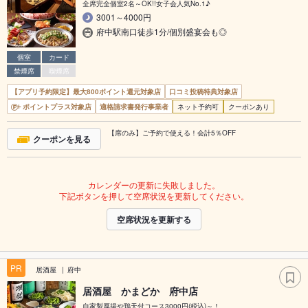
全席完全個室2名～OK!!女子会人気No.1♪
3001～4000円
府中駅南口徒歩1分/個別盛宴会も◎
個室
カード
禁煙席
喫煙席
【アプリ予約限定】最大800ポイント還元対象店
口コミ投稿特典対象店
ポイントプラス対象店
適格請求書発行事業者
ネット予約可
クーポンあり
【席のみ】ご予約で使える！会計5％OFF
クーポンを見る
カレンダーの更新に失敗しました。
下記ボタンを押して空席状況を更新してください。
空席状況を更新する
PR
居酒屋
府中
居酒屋 かまどか 府中店
自家製厚揚や鶏天付コース3000円(税込)～！