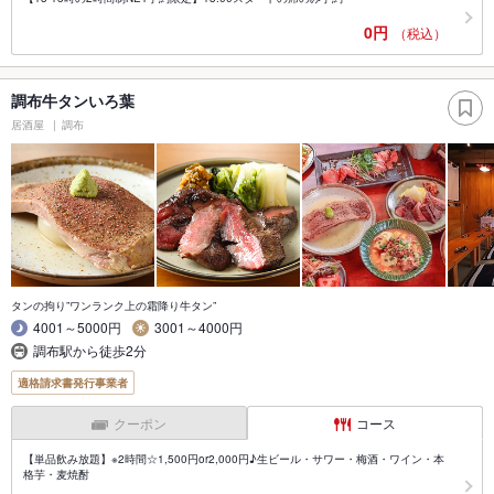
0円
（税込）
調布牛タンいろ葉
居酒屋
調布
タンの拘り”ワンランク上の霜降り牛タン”
4001～5000円
3001～4000円
調布駅から徒歩2分
適格請求書発行事業者
クーポン
コース
【単品飲み放題】※2時間☆1,500円or2,000円♪生ビール・サワー・梅酒・ワイン・本
格芋・麦焼酎