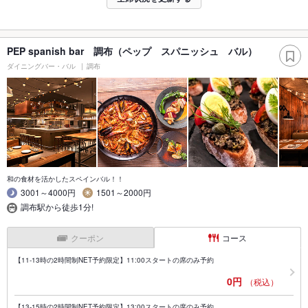
PEP spanish bar 調布（ペップ スパニッシュ バル）
ダイニングバー・バル
調布
和の食材を活かしたスペインバル！！
3001～4000円
1501～2000円
調布駅から徒歩1分!
クーポン
コース
【11-13時の2時間制NET予約限定】11:00スタートの席のみ予約
0円
（税込）
【13-15時の2時間制NET予約限定】13:00スタートの席のみ予約