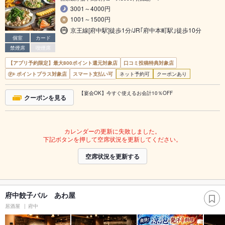
3001～4000円
1001～1500円
京王線[府中駅]徒歩1分/JR｢府中本町駅｣徒歩10分
個室
カード
禁煙席
喫煙席
【アプリ予約限定】最大800ポイント還元対象店
口コミ投稿特典対象店
ポイントプラス対象店
スマート支払い可
ネット予約可
クーポンあり
【宴会OK】今すぐ使えるお会計10％OFF
クーポンを見る
カレンダーの更新に失敗しました。
下記ボタンを押して空席状況を更新してください。
空席状況を更新する
府中餃子バル あわ屋
居酒屋
府中