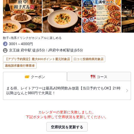
餃子×泡系ドリンクがカジュアルに楽しめる
3001～4000円
京王線 府中駅 徒歩5分 / JR府中本町駅徒歩5分
【アプリ予約限定】最大800ポイント還元対象店
口コミ投稿特典対象店
適格請求書発行事業者
クーポン
コース
まる得、レイトアワーは最高♪2時間飲み放題【当日予約でもOK】21時
以降はなんと980円で大満足！
カレンダーの更新に失敗しました。
下記ボタンを押して空席状況を更新してください。
空席状況を更新する