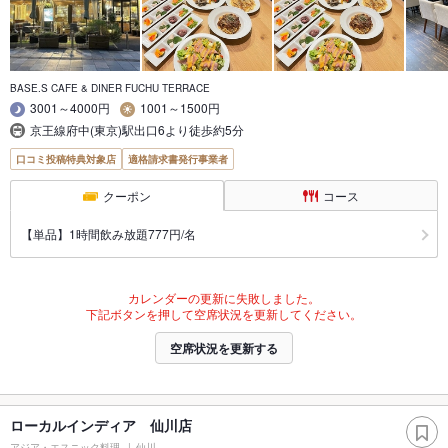
BASE.S CAFE & DINER FUCHU TERRACE
3001～4000円
1001～1500円
京王線府中(東京)駅出口6より徒歩約5分
口コミ投稿特典対象店
適格請求書発行事業者
クーポン
コース
【単品】1時間飲み放題777円/名
カレンダーの更新に失敗しました。
下記ボタンを押して空席状況を更新してください。
空席状況を更新する
ローカルインディア 仙川店
アジア・エスニック料理
仙川