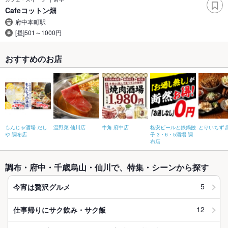
Cafeコットン畑
府中本町駅
[昼]501～1000円
おすすめのお店
もんじゃ酒場 だし
温野菜 仙川店
牛角 府中店
格安ビールと鉄鍋餃
とりいちず 
や 調布店
子 3・6・5酒場 調
布店
調布・府中・千歳烏山・仙川で、特集・シーンから探す
5
今宵は贅沢グルメ
12
仕事帰りにサク飲み・サク飯