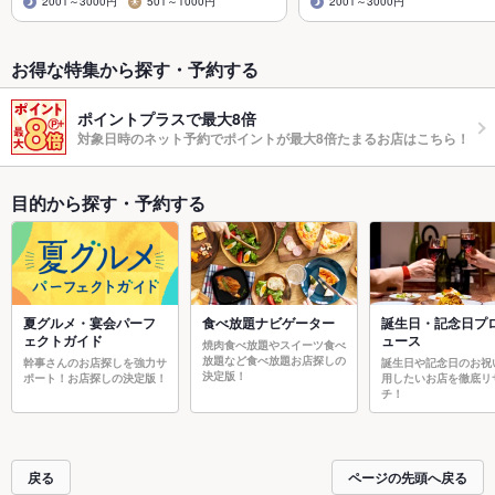
2001～3000円
501～1000円
2001～3000円
お得な特集から探す・予約する
ポイントプラスで最大8倍
対象日時のネット予約でポイントが最大8倍たまるお店はこちら！
目的から探す・予約する
夏グルメ・宴会パーフ
食べ放題ナビゲーター
誕生日・記念日プ
ェクトガイド
ュース
焼肉食べ放題やスイーツ食べ
放題など食べ放題お店探しの
幹事さんのお店探しを強力サ
誕生日や記念日のお祝
決定版！
ポート！お店探しの決定版！
用したいお店を徹底リ
チ！
戻る
ページの先頭へ戻る