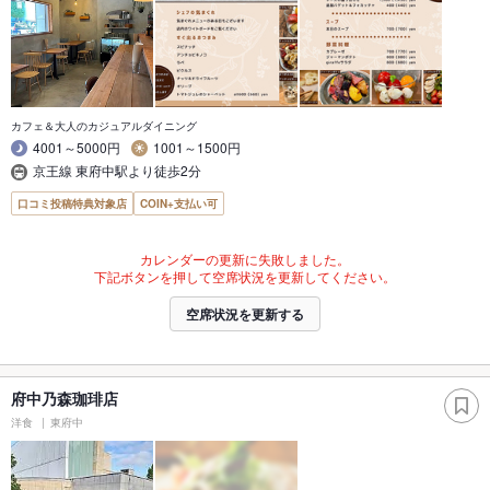
カフェ＆大人のカジュアルダイニング
4001～5000円
1001～1500円
京王線 東府中駅より徒歩2分
口コミ投稿特典対象店
COIN+支払い可
カレンダーの更新に失敗しました。
下記ボタンを押して空席状況を更新してください。
空席状況を更新する
府中乃森珈琲店
洋食
東府中