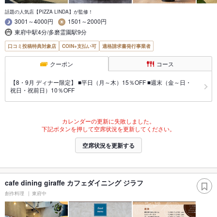
話題の人気店【PIZZA LINDA】が監修！
3001～4000円
1501～2000円
東府中駅4分/多磨霊園駅9分
口コミ投稿特典対象店
COIN+支払い可
適格請求書発行事業者
クーポン
コース
【8・9月 ディナー限定】 ■平日（月～木）15％OFF ■週末（金～日・
祝日・祝前日）10％OFF
カレンダーの更新に失敗しました。
下記ボタンを押して空席状況を更新してください。
空席状況を更新する
cafe dining giraffe カフェダイニング ジラフ
創作料理
東府中