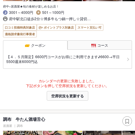
府中×居酒屋★旬の食材が楽しめるお店！
3001～4000円
501～1000円
府中駅北口徒歩2分☆博多牛もつ鍋一押し☆貸切…
口コミ投稿特典対象店
ポイントプラス対象店
スマート支払い可
適格請求書発行事業者
クーポン
コース
【４．５月限定】6600円コースがお得にご利用できます♪6600→平日
5500週末6000円込
カレンダーの更新に失敗しました。
下記ボタンを押して空席状況を更新してください。
空席状況を更新する
調布 牛たん酒場舌心
居酒屋
調布