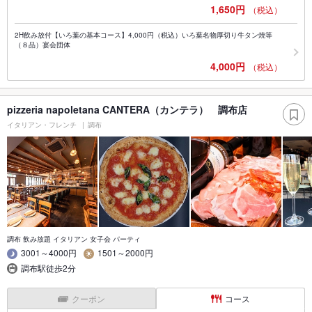
1,650円
（税込）
2H飲み放付【いろ葉の基本コース】4,000円（税込）いろ葉名物厚切り牛タン焼等
（８品）宴会団体
4,000円
（税込）
pizzeria napoletana CANTERA（カンテラ） 調布店
イタリアン・フレンチ
調布
調布 飲み放題 イタリアン 女子会 パーティ
3001～4000円
1501～2000円
調布駅徒歩2分
クーポン
コース