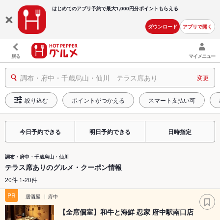
はじめてのアプリ予約で最大
1,000円分ポイントもらえる
ダウンロード
アプリで開く
戻る
マイメニュー
調布・府中・千歳烏山・仙川 テラス席あり
変更
絞り込む
ポイントがつかえる
スマート支払い可
今日予約できる
明日予約できる
日時指定
調布・府中・千歳烏山・仙川
テラス席ありのグルメ・クーポン情報
20件 1-20件
PR
居酒屋
府中
【全席個室】和牛と海鮮 忍家 府中駅南口店