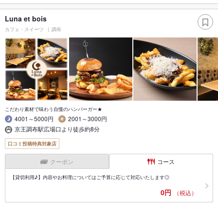
Luna et bois
カフェ・スイーツ
調布
こだわり素材で味わう自慢のハンバーガー★
4001～5000円
2001～3000円
京王調布駅広場口より徒歩約8分
口コミ投稿特典対象店
クーポン
コース
【貸切利用♪】内容やお料理についてはご予算に応じて対応いたします◎
0円
（税込）