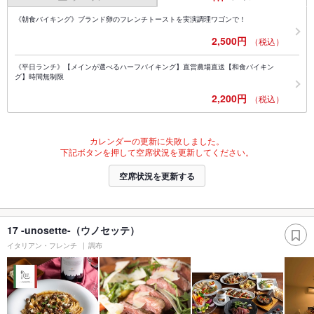
《朝食バイキング》ブランド卵のフレンチトーストを実演調理ワゴンで！
2,500円
（税込）
《平日ランチ》【メインが選べるハーフバイキング】直営農場直送【和食バイキン
グ】時間無制限
2,200円
（税込）
カレンダーの更新に失敗しました。
下記ボタンを押して空席状況を更新してください。
空席状況を更新する
17 -unosette-（ウノセッテ）
イタリアン・フレンチ
調布