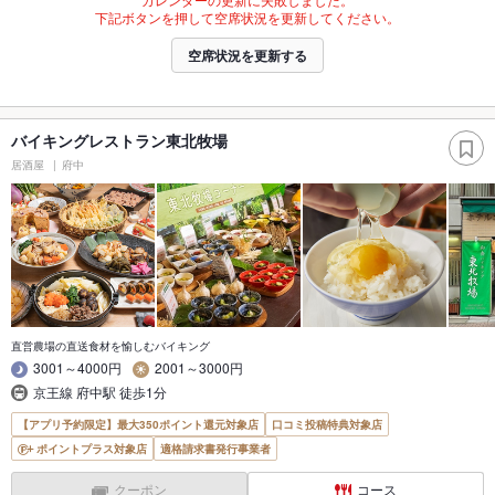
下記ボタンを押して空席状況を更新してください。
空席状況を更新する
バイキングレストラン東北牧場
居酒屋
府中
直営農場の直送食材を愉しむバイキング
3001～4000円
2001～3000円
京王線 府中駅 徒歩1分
【アプリ予約限定】最大350ポイント還元対象店
口コミ投稿特典対象店
ポイントプラス対象店
適格請求書発行事業者
クーポン
コース