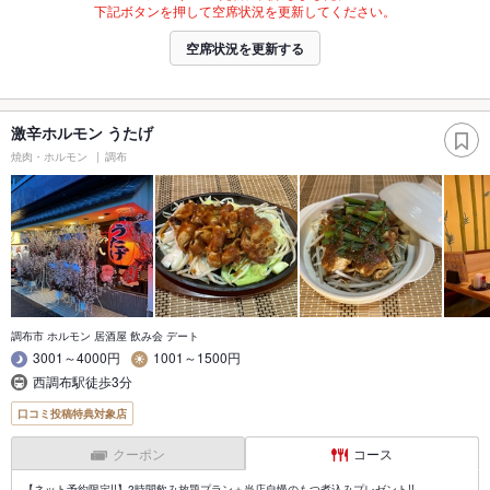
下記ボタンを押して空席状況を更新してください。
空席状況を更新する
激辛ホルモン うたげ
焼肉・ホルモン
調布
調布市 ホルモン 居酒屋 飲み会 デート
3001～4000円
1001～1500円
西調布駅徒歩3分
口コミ投稿特典対象店
クーポン
コース
【ネット予約限定!!】2時間飲み放題プラン＋当店自慢のもつ煮込みプレゼント!!