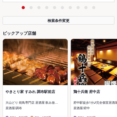
検索条件変更
ピックアップ店舗
やきとり家 すみれ 調布駅前店
鶏十兵衛 府中店
大山どり 焼鳥専門店 居酒屋 飲み放…
府中駅徒歩1分♪完全個室居酒屋
居酒屋/調布
居酒屋/府中