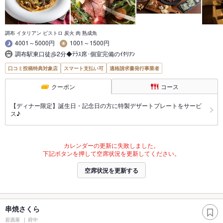
調布 イタリアン ビストロ 炭火 肉 熟成魚
4001～5000円
1001～1500円
調布駅東口徒歩2分◆ﾃﾗｽ席･個室完備のｲﾀﾘｱﾝ
口コミ投稿特典対象店
スマート支払い可
適格請求書発行事業者
クーポン
コース
【ディナー限定】誕生日・記念日の方に特製デザートプレートをサービ
ス♪
カレンダーの更新に失敗しました。
下記ボタンを押して空席状況を更新してください。
空席状況を更新する
串焼さくら
居酒屋
府中