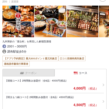
調布
居酒屋
九州博多の「屋台村」を再現した劇場型酒場
2001～3000円
調布駅徒歩5分
【アプリ予約限定】最大800ポイント還元対象店
口コミ投稿特典対象店
適格請求書発行事業者
クーポン
コース
【堪能コース】2時間飲み放題付〈全8品〉4000円(税込)
4,000円
（税込）
【明太もつ鍋コース】2時間飲み放題付〈全8品〉4500円(税込)
4,500円
（税込）