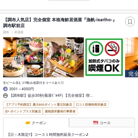
【調布人気店】完全個室 本格海鮮居酒屋『漁帆-isariho-』
調布駅前店
調布
居酒屋
生ビール含む２H飲み放題付きコースあり◎
3001～4000円
【調布駅】徒歩30秒(菊屋ﾋﾞﾙ4F) 【完全個室】喫…
【アプリ予約限定】最大800ポイント還元対象店
口コミ投稿特典対象店
ポイントプラス対象店
適格請求書発行事業者
クーポン
コース
【日～木限定!!】コース１時間無料延長クーポン♪