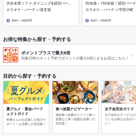
渋谷全席ソファ-ダイニング&貸切パー…
30名様～150名様！貸切パー
カラオケ・パーティ/道玄坂
カラオケ・パーティ/宇田川町
3001～4000円
4001～5000円
お得な特集から探す・予約する
ポイントプラスで最大8倍
対象日時のネット予約でポイントが最大8倍たまるお店はこちら！
目的から探す・予約する
夏グルメ・宴会パーフ
食べ放題ナビゲーター
女子会完全ガイド
ェクトガイド
焼肉食べ放題やスイーツ食べ
女子会向けサービスが
放題など食べ放題お店探しの
ているお得なお店がい
幹事さんのお店探しを強力サ
決定版！
い！
ポート！お店探しの決定版！