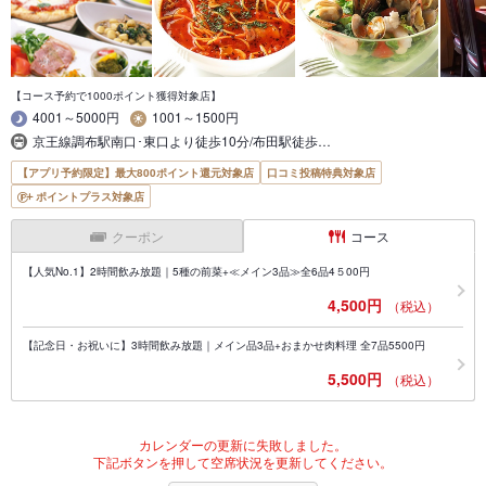
【コース予約で1000ポイント獲得対象店】
4001～5000円
1001～1500円
京王線調布駅南口･東口より徒歩10分/布田駅徒歩…
【アプリ予約限定】最大800ポイント還元対象店
口コミ投稿特典対象店
ポイントプラス対象店
クーポン
コース
【人気No.1】2時間飲み放題｜5種の前菜+≪メイン3品≫全6品4５00円
4,500円
（税込）
【記念日・お祝いに】3時間飲み放題｜メイン品3品+おまかせ肉料理 全7品5500円
5,500円
（税込）
カレンダーの更新に失敗しました。
下記ボタンを押して空席状況を更新してください。