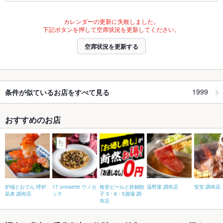
カレンダーの更新に失敗しました。
下記ボタンを押して空席状況を更新してください。
空席状況を更新する
1999
条件が似ているお店をすべて見る
おすすめのお店
炉端とおでん 呼炉
17 unosette ウノセ
格安ビールと鉄鍋餃
温野菜 調布店
安安 調布店
凪来 調布店
ッテ
子 3・6・5酒場 調
布店