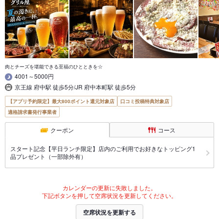
肉とチーズを堪能できる至福のひとときを☆
4001～5000円
京王線 府中駅 徒歩5分/JR 府中本町駅 徒歩5分
【アプリ予約限定】最大800ポイント還元対象店
口コミ投稿特典対象店
適格請求書発行事業者
クーポン
コース
スタート記念【平日ランチ限定】店内のご利用でお好きなトッピング1
品プレゼント（一部除外有）
カレンダーの更新に失敗しました。
下記ボタンを押して空席状況を更新してください。
空席状況を更新する