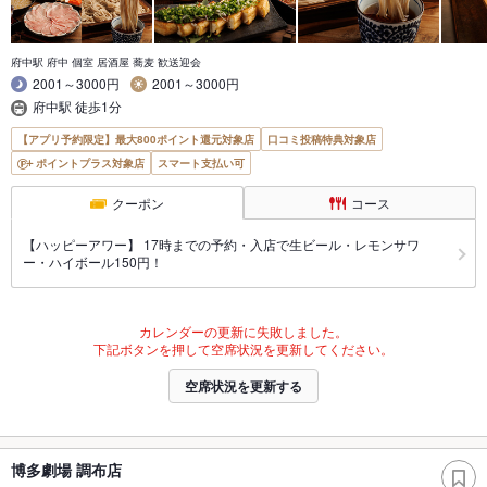
府中駅 府中 個室 居酒屋 蕎麦 歓送迎会
2001～3000円
2001～3000円
府中駅 徒歩1分
【アプリ予約限定】最大800ポイント還元対象店
口コミ投稿特典対象店
ポイントプラス対象店
スマート支払い可
クーポン
コース
【ハッピーアワー】 17時までの予約・入店で生ビール・レモンサワ
ー・ハイボール150円！
カレンダーの更新に失敗しました。
下記ボタンを押して空席状況を更新してください。
空席状況を更新する
博多劇場 調布店