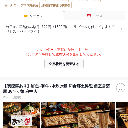
ポイントプラス対象店
適格請求書発行事業者
クーポン
コース
終日ok! 単品飲み放題1800円→1500円に！ 生ビールも付いてます！ア
サヒスーパードライ！
カレンダーの更新に失敗しました。
下記ボタンを押して空席状況を更新してください。
空席状況を更新する
【喫煙席あり】鮮魚×和牛×水炊き鍋 和食郷土料理 個室居酒
屋 あたり鶏 府中店
府中
居酒屋