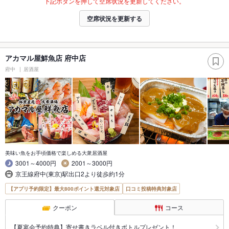
下記ボタンを押して空席状況を更新してください。
空席状況を更新する
アカマル屋鮮魚店 府中店
府中
居酒屋
美味い魚をお手頃価格で楽しめる大衆居酒屋
3001～4000円
2001～3000円
京王線府中(東京)駅出口2より徒歩約1分
【アプリ予約限定】最大800ポイント還元対象店
口コミ投稿特典対象店
クーポン
コース
【夏宴会予約特典】寄せ書きラベル付きボトルプレゼント！