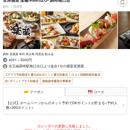
調布
居酒屋
調布 居酒屋 寿司 焼き鳥 同窓会 飲み会
4001～5000円
京王線調布駅南口出口より徒歩1分の個室居酒屋…
【アプリ予約限定】最大800ポイント還元対象店
口コミ投稿特典対象店
ポイントプラス対象店
適格請求書発行事業者
クーポン
コース
【公式】ホームページからのネット予約でDKポイントが貯まる<予約人
数×300ポイント>
カレンダーの更新に失敗しました。