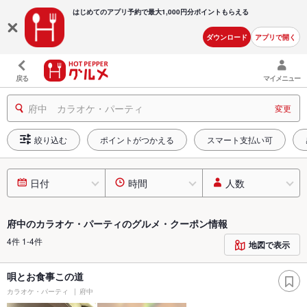
はじめてのアプリ予約で最大
1,000円分ポイントもらえる
ダウンロード
アプリで開く
戻る
マイメニュー
府中 カラオケ・パーティ
変更
絞り込む
ポイントがつかえる
スマート支払い可
日付
時間
人数
府中のカラオケ・パーティのグルメ・クーポン情報
4件 1-4件
地図で表示
唄とお食事この道
カラオケ・パーティ
府中