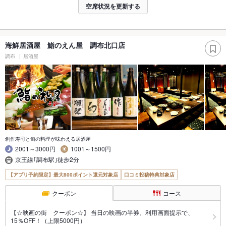
空席状況を更新する
海鮮居酒屋 鮨のえん屋 調布北口店
調布
居酒屋
創作寿司と旬の料理が味わえる居酒屋
2001～3000円
1001～1500円
京王線｢調布駅｣徒歩2分
【アプリ予約限定】最大800ポイント還元対象店
口コミ投稿特典対象店
クーポン
コース
【☆映画の街 クーポン☆】 当日の映画の半券、利用画面提示で、
15％OFF！（上限5000円）