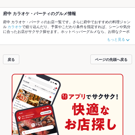
府中 カラオケ・パーティのグルメ情報
府中 カラオケ・パーティのお店一覧です。さらに府中でおすすめの料理ジャン
ル
カラオケ
で絞り込んだり、予算やこだわり条件を指定すれば、シーンや気分
に合ったお店がサクサク探せます。ホットペッパーグルメなら、お得なクーポ
ンはもちろん、こだわりメニューや季節のおすすめ料理など、お店の最新情報
もっと見る
をご紹介しているので安心！24時間使える簡単便利なネット予約が使えるお店
も拡大中です。友達どうしの飲み会にも、会社の宴会にも、デートやパーティ
ーにもお得に便利にホットペッパーグルメをご利用ください。
戻る
ページの先頭へ戻る