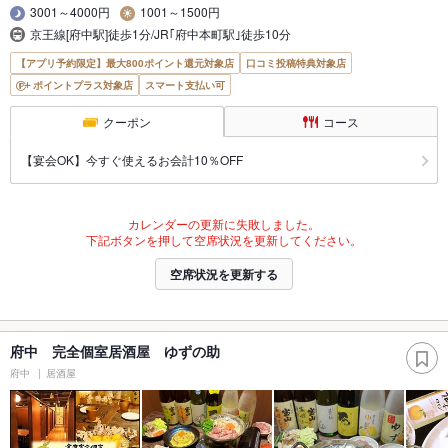
3001～4000円
1001～1500円
京王線[府中駅]徒歩1分/JR｢府中本町駅｣徒歩10分
【アプリ予約限定】最大800ポイント還元対象店
口コミ投稿特典対象店
ポイントプラス対象店
スマート支払い可
クーポン
コース
【宴会OK】今すぐ使えるお会計10％OFF
カレンダーの更新に失敗しました。
下記ボタンを押して空席状況を更新してください。
空席状況を更新する
府中 完全個室居酒屋 ゆずの助
府中
居酒屋