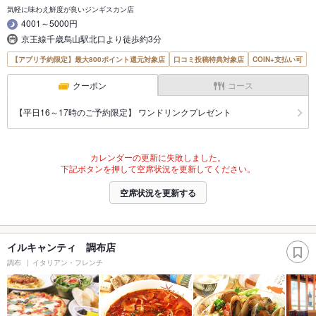
気軽に味わえ鮮度が良いジンギスカン店
4001～5000円
京王線千歳烏山駅北口より徒歩約3分
【アプリ予約限定】最大800ポイント還元対象店
口コミ投稿特典対象店
COIN+支払い可
クーポン
コース
【平日16～17時のご予約限定】 ワンドリンクプレゼント
カレンダーの更新に失敗しました。
下記ボタンを押して空席状況を更新してください。
空席状況を更新する
イルキャンティ 調布店
調布
イタリアン・フレンチ