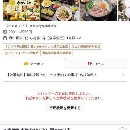
【府中駅東口 1分】 個室 ゆず創作居酒屋
2001～3000円
府中駅東口から徒歩1分【全席個室】1名様～♪
【アプリ予約限定】最大800ポイント還元対象店
口コミ投稿特典対象店
ポイントプラス対象店
適格請求書発行事業者
クーポン
コース
【幹事無料】8名様以上のコース予約で幹事様1名様無料！
カレンダーの更新に失敗しました。
下記ボタンを押して空席状況を更新してください。
空席状況を更新する
全席個室 楽蔵‐RAKUZO‐ 調布南口店