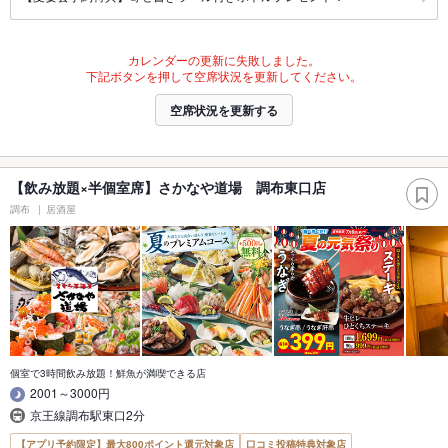
カレンダーの更新に失敗しました。
下記ボタンを押して空席状況を更新してください。
空席状況を更新する
【飲み放題×半個室席】さかなや道場 調布東口店
調布
居酒屋
個室で3時間飲み放題！鮮魚が満喫できる店
2001～3000円
京王線調布駅東口2分
【アプリ予約限定】最大800ポイント還元対象店
口コミ投稿特典対象店