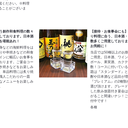
認ください。※料理
ることがございま
う創作和食料理の数々
【接待・お食事会にも】
しております。日本酒
り料理に合う、日本酒
を堪能あれ！
数多くご用意しており
お気軽に！
身などの海鮮料理をは
りや串焼きなどの和食
当店では50種以上のお
インに幅広いお食事を
ご用意。日本酒、ワイ
おります。ご宴会コー
ボール、果実酒、カク
き焼きなどをお楽しみ
数！コースに付いてい
、単品料理には炙り焼
題は『スタンダード』
職人こだわりの一皿
酎や日本酒など品目が
なメニューをお楽しみ
『プレミアム』の2種類
。
選び頂けます。グレー
した飲み放題付き宴会
がること間違いナシ！
付中です！
各種