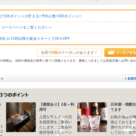
DKポイントが貯まる<予約人数×300ポイント>
・コースページをご覧ください＞
 or 21時以降の宴会スタートで20％OFF
全部で
6枚
のクーポンがあります！
31以前の情報は、当時の価格及び税率に基づく情報となります。価格につきましては直接店舗へお問い合
％
【個室あり】2名～利
日本酒・焼酎仕
用可
てます
ご
上質な和モダンの完
お飲み物は50
し
全個室席をご案内い
揃えております
1
たします。ご宴会や
酒やカクテルも
 2
接待等様々なシーン
しており、女性