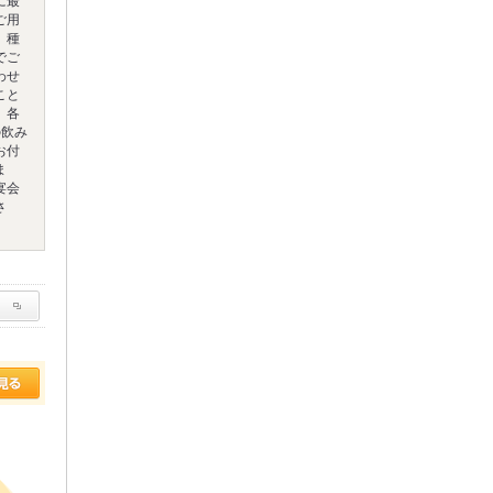
に最
ご用
。種
でご
わせ
こと
、各
の飲み
お付
ま
宴会
さ