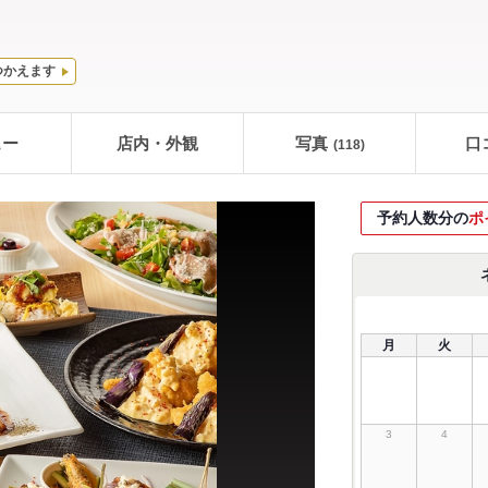
つかえます
ュー
店内・外観
写真
口
(118)
予約人数分の
ポ
月
火
3
4