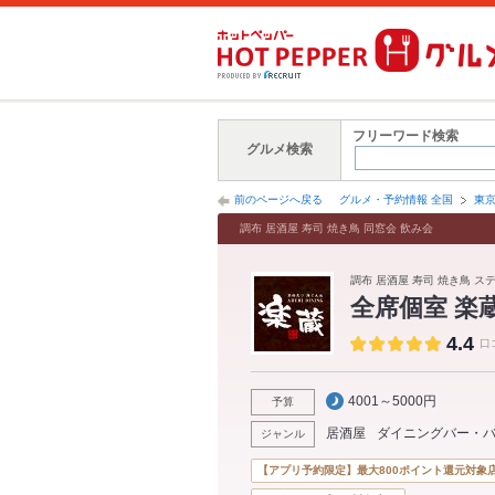
フリーワード検索
グルメ検索
前のページへ戻る
グルメ・予約情報 全国
東
調布 居酒屋 寿司 焼き鳥 同窓会 飲み会
調布 居酒屋 寿司 焼き鳥 ス
全席個室 楽蔵
4.4
口
4001～5000円
予算
居酒屋
ダイニングバー・
ジャンル
【アプリ予約限定】最大800ポイント還元対象