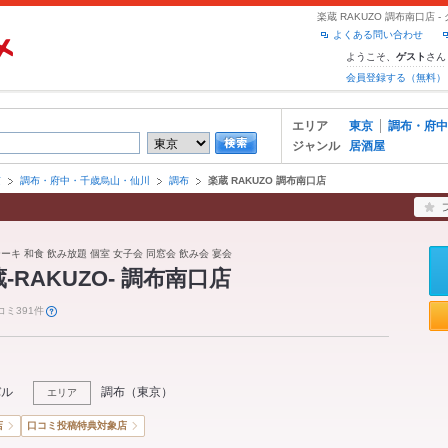
楽蔵 RAKUZO 調布南口店
よくある問い合わせ
ようこそ、
さん
ゲスト
会員登録する（無料）
エリア
東京
調布・府中
ジャンル
居酒屋
京
調布・府中・千歳烏山・仙川
調布
楽蔵 RAKUZO 調布南口店
テーキ 和食 飲み放題 個室 女子会 同窓会 飲み会 宴会
‐RAKUZO‐ 調布南口店
コミ391件
バル
調布
（
東京
）
エリア
店
口コミ投稿特典対象店