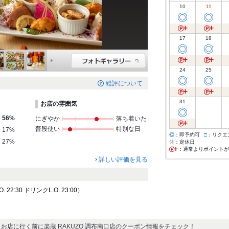
10
11
◎
◎
17
18
◎
◎
24
25
◎
◎
総評について
31
お店の雰囲気
◎
56%
にぎやか
落ち着いた
普段使い
特別な日
17%
◎
：即予約可
□
：リクエ
27%
休
：定休日
：通常よりポイントが
詳しい評価を見る
22:30 ドリンクL.O. 23:00）
お店に行く前に楽蔵 RAKUZO 調布南口店のクーポン情報をチェック！