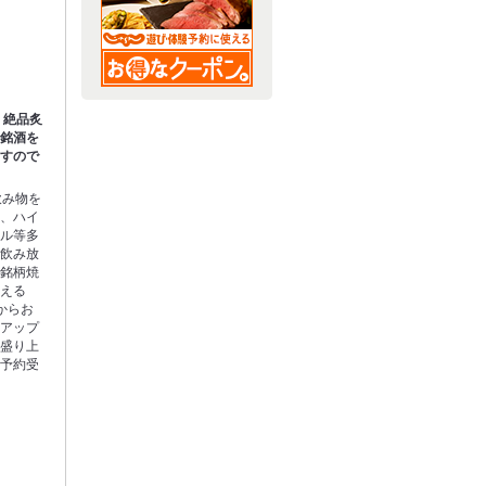
 絶品炙
・銘酒を
ますので
飲み物を
ン、ハイ
テル等多
る飲み放
と銘柄焼
増える
からお
ドアップ
は盛り上
ご予約受