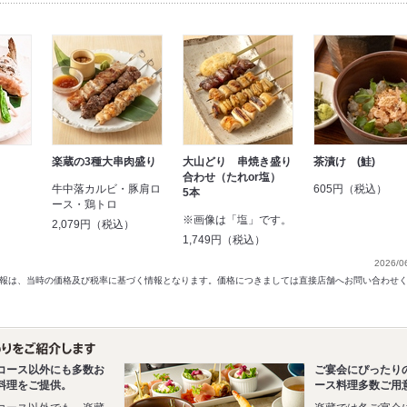
楽蔵の3種大串肉盛り
大山どり 串焼き盛り
茶漬け (鮭)
合わせ（たれor塩）
牛中落カルビ・豚肩ロ
605円（税込）
5本
ース・鶏トロ
※画像は「塩」です。
2,079円（税込）
1,749円（税込）
2026/0
以前の情報は、当時の価格及び税率に基づく情報となります。価格につきましては直接店舗へお問い合わせ
コース以外にも多数お
ご宴会にぴったり
料理をご提供。
ース料理多数ご用