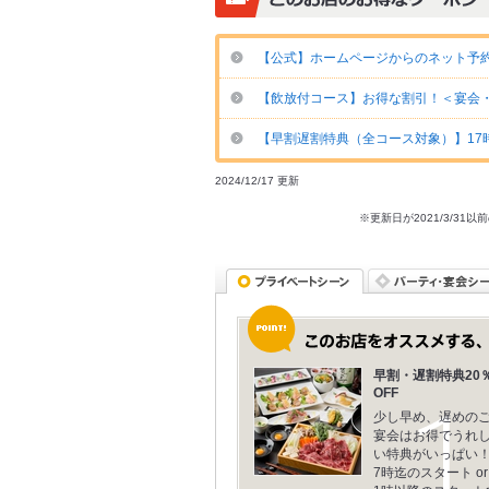
【公式】ホームページからのネット予約で
【飲放付コース】お得な割引！＜宴会
【早割遅割特典（全コース対象）】17時迄
2024/12/17 更新
※更新日が2021/3/
早割・遅割特典20
OFF
少し早め、遅めの
宴会はお得でうれ
い特典がいっぱい！
7時迄のスタート or