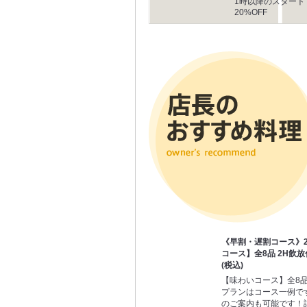
1時以降のスタート
20%OFF
《早割・遅割コース》20
コース】全8品 2H飲放付
(税込)
【味わいコース】全8品 
プランはコース一例で
のご案内も可能です！