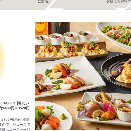
で
に対応。
客様にも好評で
%OFF!!【味わい
4400円⇒3520円
2750円(税込)※本
すので、他コースで
詳細はコースページ