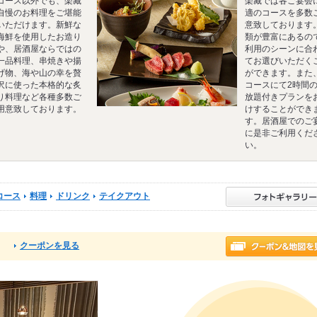
コース以外でも、楽藏
楽藏では各ご宴会
自慢のお料理をご堪能
適のコースを多数
いただけます。新鮮な
意致しております
海鮮を使用したお造り
類が豊富にあるの
や、居酒屋ならではの
利用のシーンに合
一品料理、串焼きや揚
てお選びいただく
げ物、海や山の幸を贅
ができます。また
沢に使った本格的な炙
コースにて2時間
り料理など各種多数ご
放題付きプランを
用意致しております。
けすることができ
す。居酒屋でのご
に是非ご利用くだ
い。
コース
料理
ドリンク
テイクアウト
クーポンを見る
る