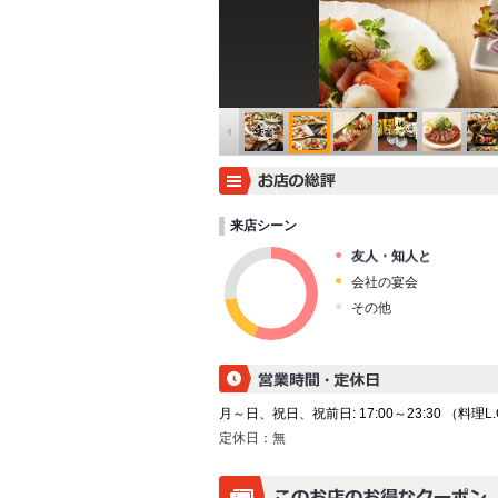
来店シーン
友人・知人と
会社の宴会
その他
月～日、祝日、祝前日: 17:00～23:30 （料理L.O. 
定休日：
無