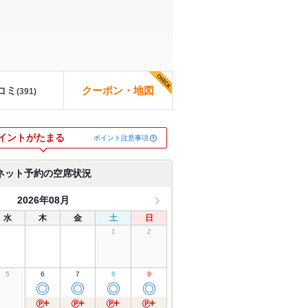
コミ
クーポン・地図
(
391
)
イントがたまる
ポイント注意事項
ネット予約の空席状況
2026年08月
水
木
金
土
日
1
2
5
6
7
8
9
◎
◎
◎
◎