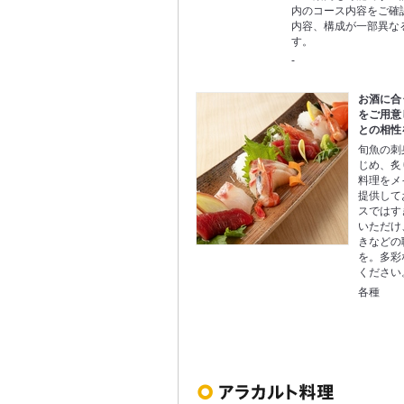
内のコース内容をご確
内容、構成が一部異な
す。
-
お酒に合
をご用意
との相性
旬魚の刺
じめ、炙
料理をメ
提供して
スではす
いただけ
きなどの
を。多彩
ください
各種