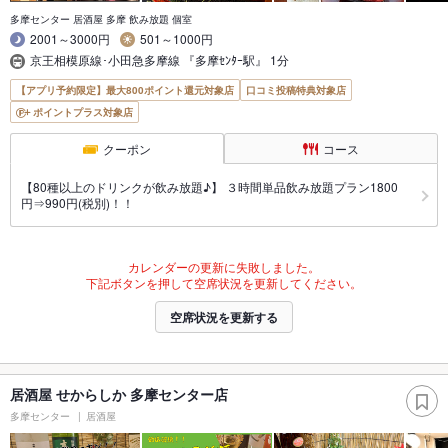
多摩センター 居酒屋 多摩 飲み放題 個室
2001～3000円
501～1000円
京王相模原線･小田急多摩線 『多摩ｾﾝﾀｰ駅』 1分
【アプリ予約限定】最大800ポイント還元対象店
口コミ投稿特典対象店
ポイントプラス対象店
クーポン
コース
【80種以上のドリンクが飲み放題♪】 ３時間単品飲み放題プラン1800
円⇒990円(税別)！！
カレンダーの更新に失敗しました。
下記ボタンを押して空席状況を更新してください。
空席状況を更新する
居酒屋 せからしか 多摩センター店
多摩センター
居酒屋