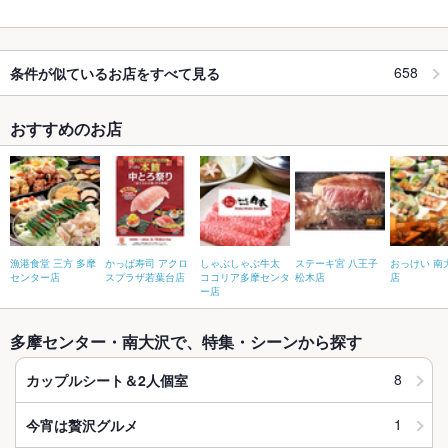
658
条件が似ているお店をすべて見る
おすすめのお店
漁港食堂 三方 多摩
かっぱ寿司 アクロ
しゃぶしゃぶ牛太
ステーキ宮 八王子
おっけい 南
センター店
スプラザ若葉台店
ココリア多摩センタ
松木店
店
ー店
多摩センター・南大沢で、特集・シーンから探す
8
カップルシート＆2人個室
1
今宵は贅沢グルメ