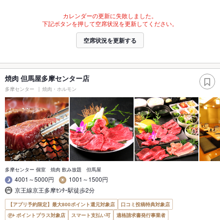
カレンダーの更新に失敗しました。
下記ボタンを押して空席状況を更新してください。
空席状況を更新する
焼肉 但馬屋多摩センター店
多摩センター
焼肉・ホルモン
多摩センター 個室 焼肉 飲み放題 但馬屋
4001～5000円
1001～1500円
京王線京王多摩ｾﾝﾀｰ駅徒歩2分
【アプリ予約限定】最大800ポイント還元対象店
口コミ投稿特典対象店
ポイントプラス対象店
スマート支払い可
適格請求書発行事業者