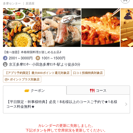
多摩センター
居酒屋
【食べ放題】本格韓国料理が楽しめるお店♪
2001～3000円
1001～1500円
京王多摩ｾﾝﾀｰ･小田急多摩ｾﾝﾀｰ駅より徒歩3分
【アプリ予約限定】最大800ポイント還元対象店
口コミ投稿特典対象店
ポイントプラス対象店
クーポン
コース
【平日限定・幹事様特典】必見！8名様以上のコースご予約で★1名様
コース料金無料★
カレンダーの更新に失敗しました。
下記ボタンを押して空席状況を更新してください。