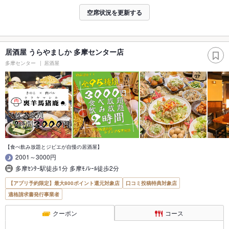
空席状況を更新する
居酒屋 うらやましか 多摩センター店
多摩センター
居酒屋
【食べ飲み放題とジビエが自慢の居酒屋】
2001～3000円
多摩ｾﾝﾀｰ駅徒歩1分 多摩ﾓﾉﾚｰﾙ徒歩2分
【アプリ予約限定】最大800ポイント還元対象店
口コミ投稿特典対象店
適格請求書発行事業者
クーポン
コース