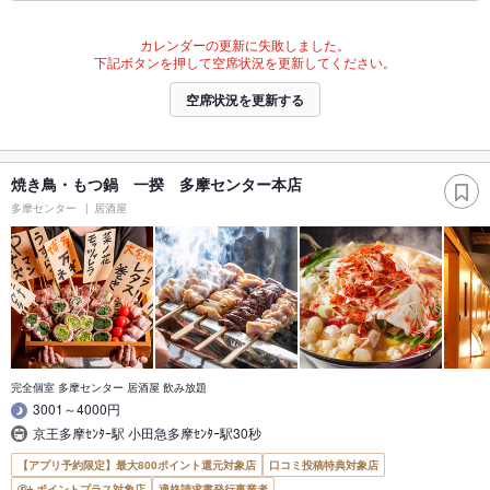
カレンダーの更新に失敗しました。
下記ボタンを押して空席状況を更新してください。
空席状況を更新する
焼き鳥・もつ鍋 一揆 多摩センター本店
多摩センター
居酒屋
完全個室 多摩センター 居酒屋 飲み放題
3001～4000円
京王多摩ｾﾝﾀｰ駅 小田急多摩ｾﾝﾀｰ駅30秒
【アプリ予約限定】最大800ポイント還元対象店
口コミ投稿特典対象店
ポイントプラス対象店
適格請求書発行事業者