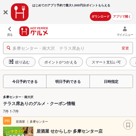
はじめてのアプリ予約で最大
1,000円分ポイントもらえる
ダウンロード
アプリで開く
戻る
マイメニュー
多摩センター・南大沢 テラス席あり
変更
絞り込む
ポイントがつかえる
スマート支払い可
今日予約できる
明日予約できる
日時指定
多摩センター・南大沢
テラス席ありのグルメ・クーポン情報
7件 1-7件
PR
居酒屋
多摩センター
居酒屋 せからしか 多摩センター店