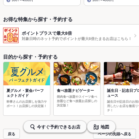
3001～4000円
3001～4000円
お得な特集から探す・予約する
ポイントプラスで最大8倍
対象日時のネット予約でポイントが最大8倍たまるお店はこちら！
目的から探す・予約する
夏グルメ・宴会パーフ
食べ放題ナビゲーター
誕生日・記念日プ
ェクトガイド
ュース
焼肉食べ放題やスイーツ食べ
放題など食べ放題お店探しの
幹事さんのお店探しを強力サ
誕生日や記念日のお祝
決定版！
ポート！お店探しの決定版！
用したいお店を徹底リ
チ！
今すぐ予約できるお店
地図
戻る
ページの先頭へ戻る