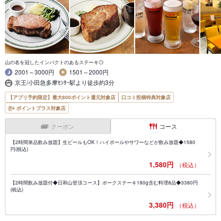
山の名を冠したインパクトのあるステーキ◎
2001～3000円
1501～2000円
京王/小田急多摩ｾﾝﾀｰ駅より徒歩約3分
【アプリ予約限定】最大800ポイント還元対象店
口コミ投稿特典対象店
ポイントプラス対象店
クーポン
コース
【2時間単品飲み放題】生ビールもOK！ハイボールやサワーなどが飲み放題◆1580
円(税込)
1,580円
（税込）
【2時間飲み放題付◆日和山登頂コース】ポークステーキ180g含む料理8品◆3380円
(税込)
3,380円
（税込）