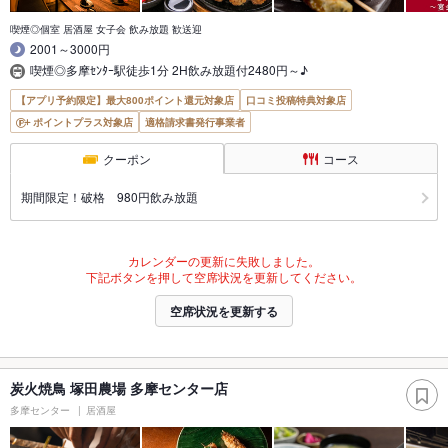
喫煙◎個室 居酒屋 女子会 飲み放題 歓送迎
2001～3000円
喫煙◎多摩ｾﾝﾀｰ駅徒歩1分 2H飲み放題付2480円～♪
【アプリ予約限定】最大800ポイント還元対象店
口コミ投稿特典対象店
ポイントプラス対象店
適格請求書発行事業者
クーポン
コース
期間限定！破格 980円飲み放題
カレンダーの更新に失敗しました。
下記ボタンを押して空席状況を更新してください。
空席状況を更新する
炭火焼鳥 塚田農場 多摩センター店
多摩センター
居酒屋