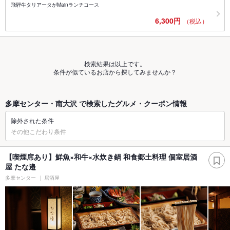
飛騨牛タリアータがMainランチコース
6,300円
（税込）
検索結果は以上です。
条件が似ているお店から探してみませんか？
多摩センター・南大沢 で検索したグルメ・クーポン情報
除外された条件
その他こだわり条件
【喫煙席あり】鮮魚×和牛×水炊き鍋 和食郷土料理 個室居酒
屋 たな邉
多摩センター
居酒屋