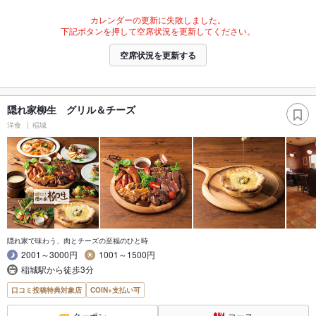
カレンダーの更新に失敗しました。
下記ボタンを押して空席状況を更新してください。
空席状況を更新する
隠れ家柳生 グリル＆チーズ
洋食
稲城
隠れ家で味わう、肉とチーズの至福のひと時
2001～3000円
1001～1500円
稲城駅から徒歩3分
口コミ投稿特典対象店
COIN+支払い可
クーポン
コース