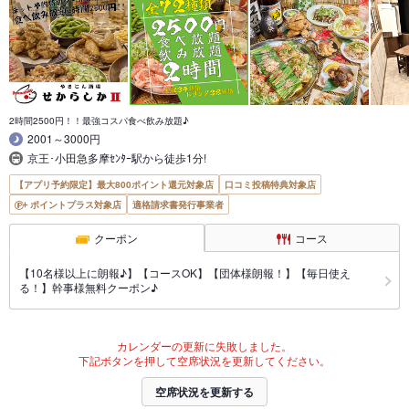
2時間2500円！！最強コスパ食べ飲み放題♪
2001～3000円
京王･小田急多摩ｾﾝﾀｰ駅から徒歩1分!
【アプリ予約限定】最大800ポイント還元対象店
口コミ投稿特典対象店
ポイントプラス対象店
適格請求書発行事業者
クーポン
コース
【10名様以上に朗報♪】【コースOK】【団体様朗報！】【毎日使え
る！】幹事様無料クーポン♪
カレンダーの更新に失敗しました。
下記ボタンを押して空席状況を更新してください。
空席状況を更新する