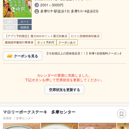
2001～3000円
多摩ｾﾝﾀｰ駅徒歩1分 多摩ﾓﾉﾚｰﾙ徒歩2分
個室
カード
禁煙席
喫煙席
【アプリ予約限定】最大800ポイント還元対象店
口コミ投稿特典対象店
適格請求書発行事業者
ネット予約可
クーポンあり
【10名様以上の団体様必見！！】幹事1名様無料クーポン♪
クーポンを見る
カレンダーの更新に失敗しました。
下記ボタンを押して空席状況を更新してください。
空席状況を更新する
マロリーポークステーキ 多摩センター
居酒屋
多摩センター