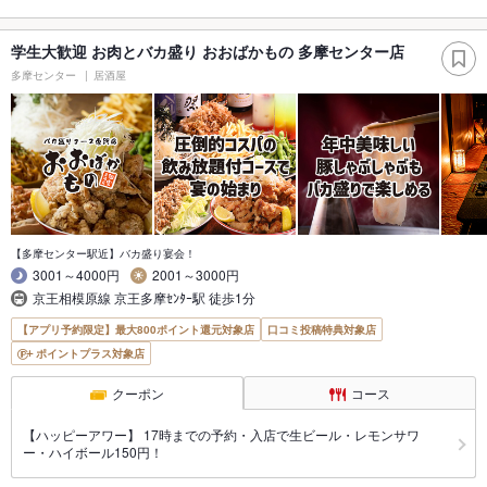
学生大歓迎 お肉とバカ盛り おおばかもの 多摩センター店
多摩センター
居酒屋
【多摩センター駅近】バカ盛り宴会！
3001～4000円
2001～3000円
京王相模原線 京王多摩ｾﾝﾀｰ駅 徒歩1分
【アプリ予約限定】最大800ポイント還元対象店
口コミ投稿特典対象店
ポイントプラス対象店
クーポン
コース
【ハッピーアワー】 17時までの予約・入店で生ビール・レモンサワ
ー・ハイボール150円！