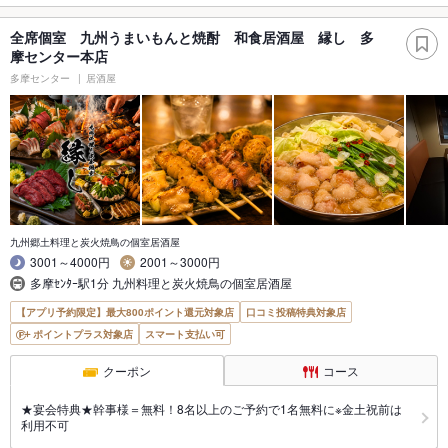
全席個室 九州うまいもんと焼酎 和食居酒屋 縁し 多
摩センター本店
多摩センター
居酒屋
九州郷土料理と炭火焼鳥の個室居酒屋
3001～4000円
2001～3000円
多摩ｾﾝﾀｰ駅1分 九州料理と炭火焼鳥の個室居酒屋
【アプリ予約限定】最大800ポイント還元対象店
口コミ投稿特典対象店
ポイントプラス対象店
スマート支払い可
クーポン
コース
★宴会特典★幹事様＝無料！8名以上のご予約で1名無料に※金土祝前は
利用不可