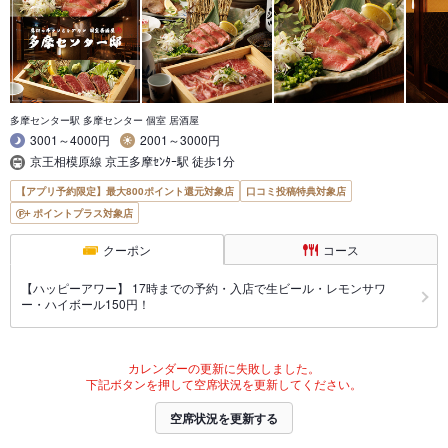
多摩センター駅 多摩センター 個室 居酒屋
3001～4000円
2001～3000円
京王相模原線 京王多摩ｾﾝﾀｰ駅 徒歩1分
【アプリ予約限定】最大800ポイント還元対象店
口コミ投稿特典対象店
ポイントプラス対象店
クーポン
コース
【ハッピーアワー】 17時までの予約・入店で生ビール・レモンサワ
ー・ハイボール150円！
カレンダーの更新に失敗しました。
下記ボタンを押して空席状況を更新してください。
空席状況を更新する