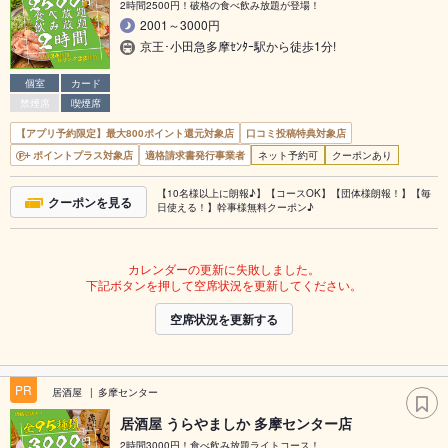
2時間2500円！破格の食べ飲み放題が登場！
2001～3000円
京王･小田急多摩ｾﾝﾀｰ駅から徒歩1分!
個室
カード
禁煙席
喫煙席
【アプリ予約限定】最大800ポイント還元対象店
口コミ投稿特典対象店
ポイントプラス対象店
適格請求書発行事業者
ネット予約可
クーポンあり
【10名様以上に朗報♪】【コースOK】【団体様朗報！】【毎
クーポンを見る
日使える！】幹事様無料クーポン♪
カレンダーの更新に失敗しました。
下記ボタンを押して空席状況を更新してください。
空席状況を更新する
PR
居酒屋
多摩センター
居酒屋 うらやましか 多摩センター店
2時間3000円！食べ飲み放題ライトコース！