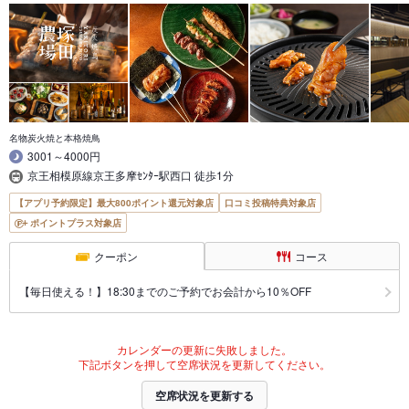
名物炭火焼と本格焼鳥
3001～4000円
京王相模原線京王多摩ｾﾝﾀｰ駅西口 徒歩1分
【アプリ予約限定】最大800ポイント還元対象店
口コミ投稿特典対象店
ポイントプラス対象店
クーポン
コース
【毎日使える！】18:30までのご予約でお会計から10％OFF
カレンダーの更新に失敗しました。
下記ボタンを押して空席状況を更新してください。
空席状況を更新する