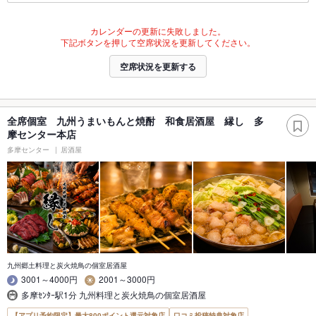
カレンダーの更新に失敗しました。
下記ボタンを押して空席状況を更新してください。
空席状況を更新する
全席個室 九州うまいもんと焼酎 和食居酒屋 縁し 多
摩センター本店
多摩センター
居酒屋
九州郷土料理と炭火焼鳥の個室居酒屋
3001～4000円
2001～3000円
多摩ｾﾝﾀｰ駅1分 九州料理と炭火焼鳥の個室居酒屋
【アプリ予約限定】最大800ポイント還元対象店
口コミ投稿特典対象店