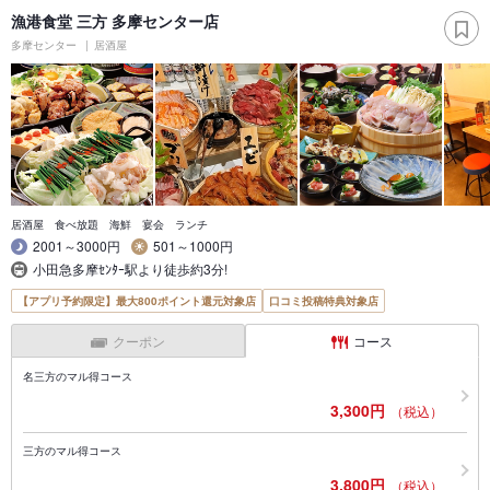
漁港食堂 三方 多摩センター店
多摩センター
居酒屋
居酒屋 食べ放題 海鮮 宴会 ランチ
2001～3000円
501～1000円
小田急多摩ｾﾝﾀｰ駅より徒歩約3分!
【アプリ予約限定】最大800ポイント還元対象店
口コミ投稿特典対象店
クーポン
コース
名三方のマル得コース
3,300円
（税込）
三方のマル得コース
3,800円
（税込）