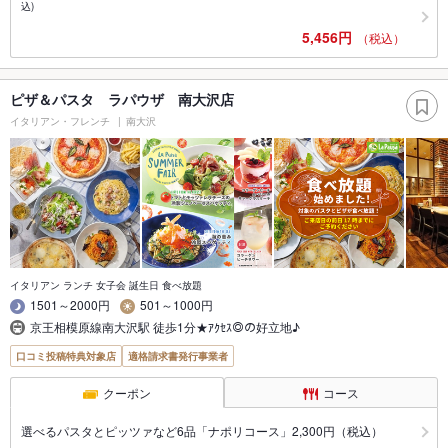
込)
5,456円
（税込）
ピザ＆パスタ ラパウザ 南大沢店
イタリアン・フレンチ
南大沢
イタリアン ランチ 女子会 誕生日 食べ放題
1501～2000円
501～1000円
京王相模原線南大沢駅 徒歩1分★ｱｸｾｽ◎の好立地♪
口コミ投稿特典対象店
適格請求書発行事業者
クーポン
コース
選べるパスタとピッツァなど6品「ナポリコース」2,300円（税込）