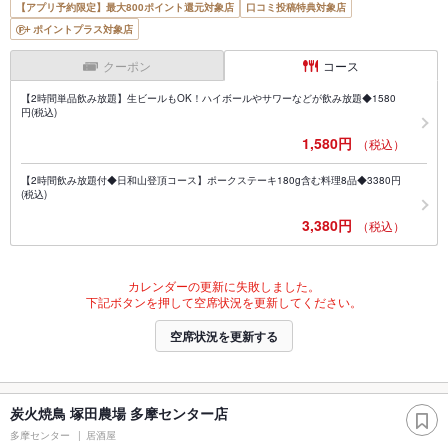
【アプリ予約限定】最大800ポイント還元対象店
口コミ投稿特典対象店
ポイントプラス対象店
クーポン
コース
【2時間単品飲み放題】生ビールもOK！ハイボールやサワーなどが飲み放題◆1580
円(税込)
1,580円
（税込）
【2時間飲み放題付◆日和山登頂コース】ポークステーキ180g含む料理8品◆3380円
(税込)
3,380円
（税込）
カレンダーの更新に失敗しました。
下記ボタンを押して空席状況を更新してください。
空席状況を更新する
炭火焼鳥 塚田農場 多摩センター店
多摩センター
居酒屋