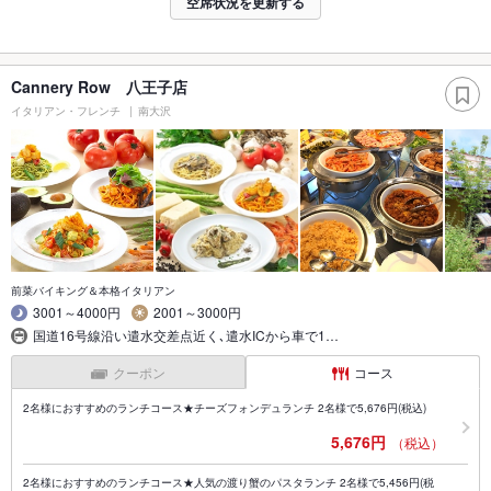
空席状況を更新する
Cannery Row 八王子店
イタリアン・フレンチ
南大沢
前菜バイキング＆本格イタリアン
3001～4000円
2001～3000円
国道16号線沿い遣水交差点近く､遣水ICから車で1…
クーポン
コース
2名様におすすめのランチコース★チーズフォンデュランチ 2名様で5,676円(税込)
5,676円
（税込）
2名様におすすめのランチコース★人気の渡り蟹のパスタランチ 2名様で5,456円(税