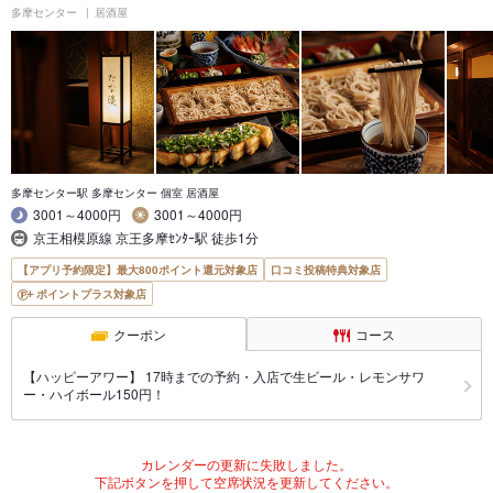
多摩センター
居酒屋
多摩センター駅 多摩センター 個室 居酒屋
3001～4000円
3001～4000円
京王相模原線 京王多摩ｾﾝﾀｰ駅 徒歩1分
【アプリ予約限定】最大800ポイント還元対象店
口コミ投稿特典対象店
ポイントプラス対象店
クーポン
コース
【ハッピーアワー】 17時までの予約・入店で生ビール・レモンサワ
ー・ハイボール150円！
カレンダーの更新に失敗しました。
下記ボタンを押して空席状況を更新してください。