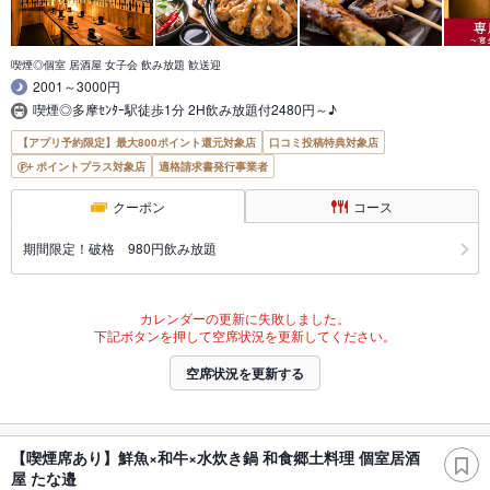
喫煙◎個室 居酒屋 女子会 飲み放題 歓送迎
2001～3000円
喫煙◎多摩ｾﾝﾀｰ駅徒歩1分 2H飲み放題付2480円～♪
【アプリ予約限定】最大800ポイント還元対象店
口コミ投稿特典対象店
ポイントプラス対象店
適格請求書発行事業者
クーポン
コース
期間限定！破格 980円飲み放題
カレンダーの更新に失敗しました。
下記ボタンを押して空席状況を更新してください。
空席状況を更新する
【喫煙席あり】鮮魚×和牛×水炊き鍋 和食郷土料理 個室居酒
屋 たな邉