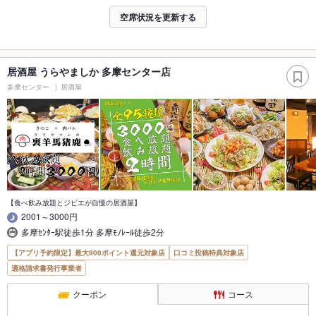
空席状況を更新する
居酒屋 うらやましか 多摩センター店
多摩センター
居酒屋
【食べ飲み放題とジビエが自慢の居酒屋】
2001～3000円
多摩ｾﾝﾀｰ駅徒歩1分 多摩ﾓﾉﾚｰﾙ徒歩2分
【アプリ予約限定】最大800ポイント還元対象店
口コミ投稿特典対象店
適格請求書発行事業者
クーポン
コース