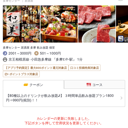
多摩センター
居酒屋
多摩センター 居酒屋 多摩 飲み放題 個室
2001～3000円
501～1000円
京王相模原線･小田急多摩線 『多摩ｾﾝﾀｰ駅』 1分
【アプリ予約限定】最大800ポイント還元対象店
口コミ投稿特典対象店
ポイントプラス対象店
クーポン
コース
【80種以上のドリンクが飲み放題♪】 ３時間単品飲み放題プラン1800
円⇒990円(税別)！！
カレンダーの更新に失敗しました。
下記ボタンを押して空席状況を更新してください。