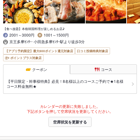
【食べ放題】本格韓国料理が楽しめるお店♪
2001～3000円
1001～1500円
京王多摩ｾﾝﾀｰ･小田急多摩ｾﾝﾀｰ駅より徒歩3分
【アプリ予約限定】最大800ポイント還元対象店
口コミ投稿特典対象店
ポイントプラス対象店
クーポン
コース
【平日限定・幹事様特典】必見！8名様以上のコースご予約で★1名様
コース料金無料★
カレンダーの更新に失敗しました。
下記ボタンを押して空席状況を更新してください。
空席状況を更新する