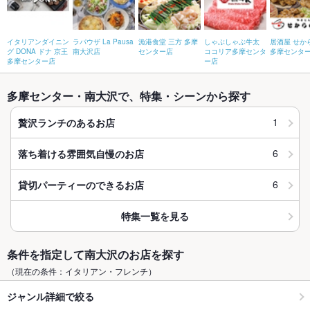
イタリアンダイニン
ラパウザ La Pausa
漁港食堂 三方 多摩
しゃぶしゃぶ牛太
居酒屋 せか
グ DONA ドナ 京王
南大沢店
センター店
ココリア多摩センタ
多摩センタ
多摩センター店
ー店
多摩センター・南大沢で、特集・シーンから探す
1
贅沢ランチのあるお店
6
落ち着ける雰囲気自慢のお店
6
貸切パーティーのできるお店
特集一覧を見る
条件を指定して南大沢のお店を探す
（現在の条件：イタリアン・フレンチ）
ジャンル詳細で絞る