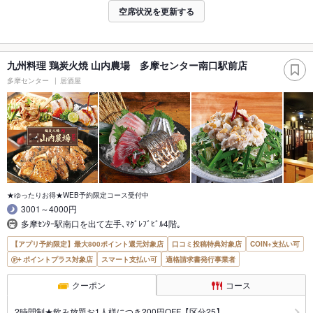
空席状況を更新する
九州料理 鶏炭火焼 山内農場 多摩センター南口駅前店
多摩センター
居酒屋
★ゆったりお得★WEB予約限定コース受付中
3001～4000円
多摩ｾﾝﾀｰ駅南口を出て左手､ﾏｸﾞﾚﾌﾞﾋﾞﾙ4階｡
【アプリ予約限定】最大800ポイント還元対象店
口コミ投稿特典対象店
COIN+支払い可
ポイントプラス対象店
スマート支払い可
適格請求書発行事業者
クーポン
コース
2時間制★飲み放題お1人様につき200円OFF【区分25】