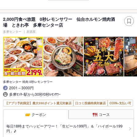
2,000円食べ放題 0秒レモンサワー 仙台ホルモン焼肉酒
場 ときわ亭 多摩センター店
多摩センター
居酒屋
多摩センター 焼肉 0秒レモンサワー
2001～3000円
多摩ｾﾝﾀｰ駅から30秒!0秒ﾚﾓﾝｻﾜｰ
【アプリ予約限定】最大350ポイント還元対象店
口コミ投稿特典対象店
COIN+支払い可
クーポン
コース
毎日18時までハッピーアワー！「生ビール199円」＆「ハイボール199
円」♪