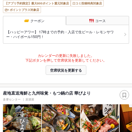
【アプリ予約限定】最大800ポイント還元対象店
口コミ投稿特典対象店
ポイントプラス対象店
クーポン
コース
【ハッピーアワー】 17時までの予約・入店で生ビール・レモンサワ
ー・ハイボール150円！
カレンダーの更新に失敗しました。
下記ボタンを押して空席状況を更新してください。
空席状況を更新する
産地直送海鮮と九州味覚・もつ鍋の店 華びより
多摩センター
居酒屋