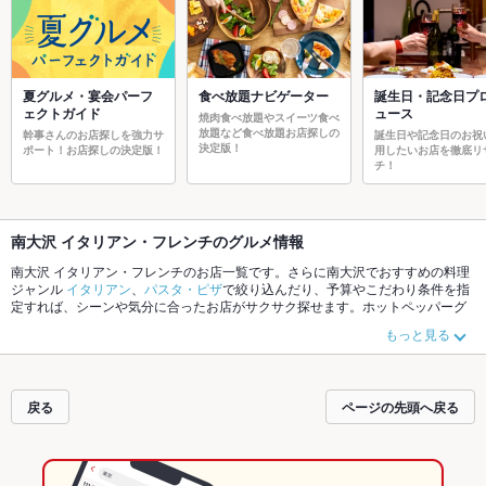
夏グルメ・宴会パーフ
食べ放題ナビゲーター
誕生日・記念日プ
ェクトガイド
ュース
焼肉食べ放題やスイーツ食べ
放題など食べ放題お店探しの
幹事さんのお店探しを強力サ
誕生日や記念日のお祝
決定版！
ポート！お店探しの決定版！
用したいお店を徹底リ
チ！
南大沢 イタリアン・フレンチのグルメ情報
南大沢 イタリアン・フレンチのお店一覧です。さらに南大沢でおすすめの料理
ジャンル
イタリアン
、
パスタ・ピザ
で絞り込んだり、予算やこだわり条件を指
定すれば、シーンや気分に合ったお店がサクサク探せます。ホットペッパーグ
ルメなら、お得なクーポンはもちろん、こだわりメニュー
リゾット
や季節のお
もっと見る
すすめ料理など、お店の最新情報をご紹介しているので安心！24時間使える簡
単便利なネット予約が使えるお店も拡大中です。友達どうしの飲み会にも、会
社の宴会にも、デートやパーティーにもお得に便利にホットペッパーグルメを
ご利用ください。
戻る
ページの先頭へ戻る