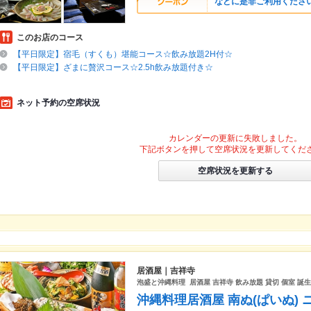
などに是非ご利用ください
このお店のコース
【平日限定】宿毛（すくも）堪能コース☆飲み放題2H付☆
【平日限定】ざまに贅沢コース☆2.5h飲み放題付き☆
ネット予約の空席状況
カレンダーの更新に失敗しました。
下記ボタンを押して空席状況を更新してくだ
空席状況を更新する
居酒屋｜吉祥寺
泡盛と沖縄料理 居酒屋 吉祥寺 飲み放題 貸切 個室 誕
沖縄料理居酒屋 南ぬ(ぱいぬ) 