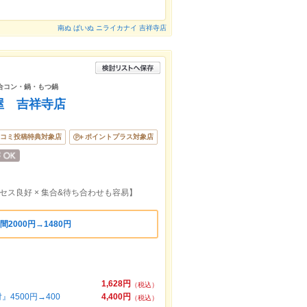
南ぬ ぱいぬ ニライカナイ 吉祥寺店
合コン・鍋・もつ鍋
屋 吉祥寺店
コミ投稿特典対象店
ポイントプラス対象店
ス良好 × 集合&待ち合わせも容易】
2000円→1480円
1,628円
（税込）
4500円→400
4,400円
（税込）