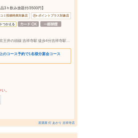
3ｈ飲み放題付/3500円】
コミ投稿特典対象店
ポイントプラス対象店
トつかえる
ＪＲ中央線 吉祥寺駅北口より 徒歩３分 京王井の頭線 吉祥寺駅 徒歩4分吉祥寺駅から209m
以上のコース予約で1名様分宴会コース
さい。
居酒屋 灯 あかり 吉祥寺店