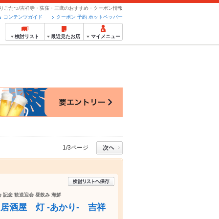
りごたつ/吉祥寺・荻窪・三鷹のおすすめ・クーポン情報
コンテンツガイド
クーポン 予約 ホットペッパー
検討リスト
最近見たお店
マイメニュー
1/3ページ
 記念 歓送迎会 昼飲み 海鮮
酒屋 灯 -あかり- 吉祥