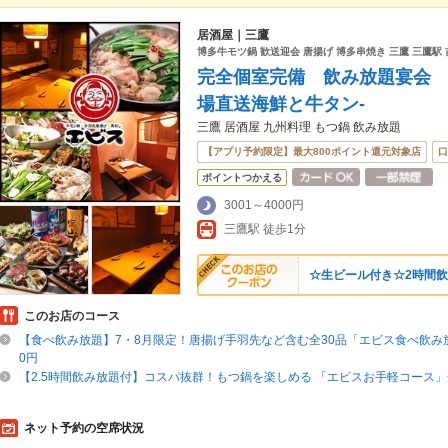
居酒屋｜三鷹
博多牛モツ鍋 歓送迎会 唐揚げ 博多串焼き 三鷹 三鷹駅 
完全個室完備 飲み放題宴会 九
場直送海鮮と牛タン-
三鷹 居酒屋 九州料理 もつ鍋 飲み放題
【アプリ予約限定】最大800ポイント還元対象店
口
ポイントつかえる
3001～4000円
三鷹駅 徒歩1分
☆生ビール付き☆2時間飲み放
このお店のコース
【食べ飲み放題】7・8月限定！唐揚げ手羽先など含む全30品「エビス食べ飲み放
0円
【2.5時間飲み放題付】コスパ抜群！もつ鍋を楽しめる 「エビスお手軽コース」全
ネット予約の空席状況