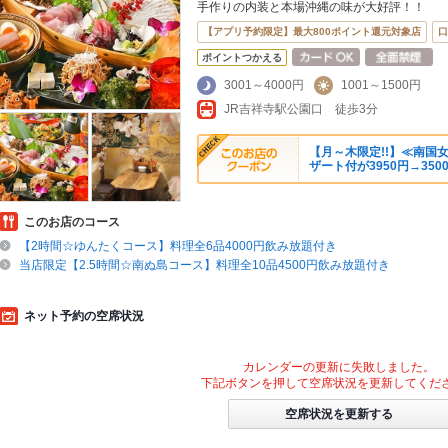
手作りの内装と本場沖縄の味が大好評！！
【アプリ予約限定】最大800ポイント還元対象店
口
ポイントつかえる
3001～4000円
1001～1500円
JR吉祥寺駅公園口 徒歩3分
【月～木限定!!】≪南国
ザート付が3950円→350
このお店のコース
【2時間☆ゆんたくコース】料理全6品4000円飲み放題付き
当店限定【2.5時間☆南ぬ島コース】料理全10品4500円飲み放題付き
ネット予約の空席状況
カレンダーの更新に失敗しました。
下記ボタンを押して空席状況を更新してくだ
空席状況を更新する