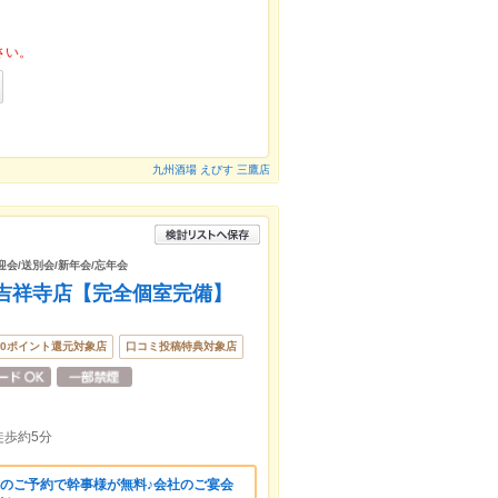
さい。
九州酒場 えびす 三鷹店
歓迎会/送別会/新年会/忘年会
 吉祥寺店【完全個室完備】
00ポイント還元対象店
口コミ投稿特典対象店
歩約5分
上のご予約で幹事様が無料♪会社のご宴会