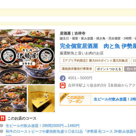
居酒屋｜吉祥寺
誕生日・個室・飲み放題・焼き鳥・完全個室・3時間・
完全個室居酒屋 肉と魚 伊勢
厳選鮮魚と旨いお肉のお店
【アプリ予約限定】最大800ポイント還元対象店
口
適格請求書発行事業者
ポイントつかえる
4001～5000円
吉祥寺駅より徒歩約3分【各路線からアクセ
生ビール付飲み放題！2時間
このお店のコース
生ビール付飲み放題！2時間2000円→1480円
和牛のローストビーフや豪快鮮魚盛り◎全11品『伊勢屋 松コース 3H飲み放題付』