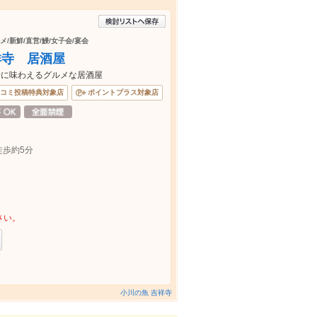
メ/新鮮/直営/鰻/女子会/宴会
吉祥寺 居酒屋
緒に味わえるグルメな居酒屋
コミ投稿特典対象店
ポイントプラス対象店
歩約5分
さい。
小川の魚 吉祥寺