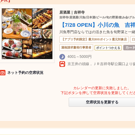
【PR】
居酒屋｜吉祥寺
吉祥寺/居酒屋/川魚/日本酒/ビール/旬の野菜/飲み会/グル
【7/28 OPEN】小川の魚 
川魚専門店ならではの活きた魚を旬野菜と一
【アプリ予約限定】最大800ポイント還元対象店
口
適格請求書発行事業者
ポイントつかえる
4001～5000円
京王井の頭線，ＪＲ吉祥寺駅公園口より徒
ネット予約の空席状況
カレンダーの更新に失敗しました。
下記ボタンを押して空席状況を更新してくだ
空席状況を更新する