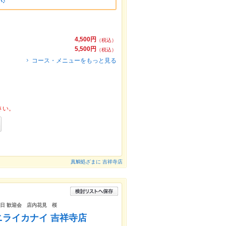
♪
4,500円
（税込）
5,500円
（税込）
コース・メニューをもっと見る
さい。
真鯛処ざまに 吉祥寺店
生日 歓迎会 店内花見 桜
ニライカナイ 吉祥寺店