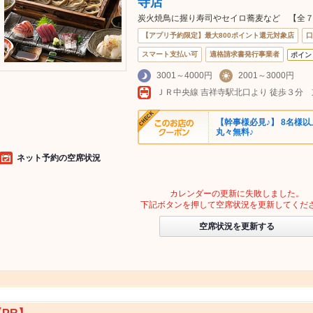
寺店
炭火焼鳥に握り寿司やセイロ蕎麦など 【全７品
【アプリ予約限定】最大800ポイント還元対象店
口
スマート支払い可
適格請求書発行事業者
ポイン
3001～4000円
2001～3000円
【幹事様必見♪】 8名様
丸々無料♪
ネット予約の空席状況
カレンダーの更新に失敗しました。
下記ボタンを押して空席状況を更新してくだ
空席状況を更新する