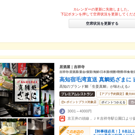
カレンダーの更新に失敗しました。
下記ボタンを押して空席状況を更新してくだ
空席状況を更新する
居酒屋｜吉祥寺
吉祥寺/居酒屋/宴会/個室/海鮮/日本酒/焼酎/喫煙/和食/
高知宿毛湾直送 真鯛処ざまに
高知のブランド鯛「生姜真鯛」が味わえる♪
【アプリ予約限定】最大8
ポイントプラス対象店
ポイントつかえる
3001～4000円
京王井の頭線，ＪＲ吉祥寺駅公園口より徒
【幹事様必見！】8名以