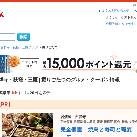
掘
よくある問い合わせ
ようこそ、
さん
ゲスト
会員登録する（無料）
吉祥寺・荻窪・三鷹 グルメ
掘りごたつ
祥寺・荻窪・三鷹 | 掘りごたつのグルメ・クーポン情報
59
索結果
件
1～20
件を表示
【PR】
居酒屋｜吉祥寺
完全個室 居酒屋 飲み放題 蕎麦 喫煙可 宴会 焼鳥 女子会
完全個室 焼鳥と寿司と蕎麦 居