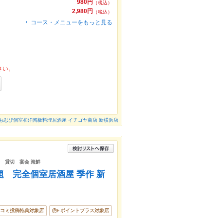
980円
（税込）
2,980円
（税込）
コース・メニューをもっと見る
さい。
お忍び個室和洋陶板料理居酒屋 イチゴヤ商店 新横浜店
子会 貸切 宴会 海鮮
題 完全個室居酒屋 季作 新
コミ投稿特典対象店
ポイントプラス対象店