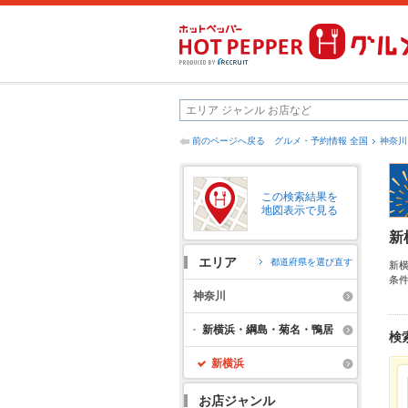
前のページへ戻る
グルメ・予約情報 全国
神奈川
この検索結果を
地図表示で見る
新
エリア
都道府県を選び直す
新
条
島
神奈川
す
会
新横浜・綱島・菊名・鴨居
検
新横浜
お店ジャンル