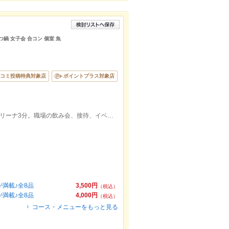
つ鍋 女子会 合コン 個室 魚
コミ投稿特典対象店
ポイントプラス対象店
【いちご屋 新横浜店】新横浜駅1分、アリーナ3分。職場の飲み会、接待、イベント・ライブ後に最適◎
満載♪全8品
3,500円
（税込）
満載♪全8品
4,000円
（税込）
コース・メニューをもっと見る