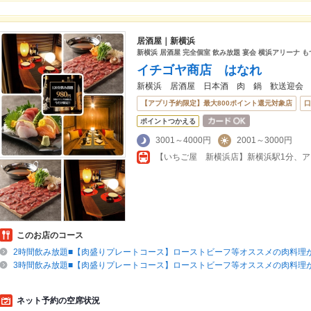
居酒屋｜新横浜
新横浜 居酒屋 完全個室 飲み放題 宴会 横浜アリーナ も
イチゴヤ商店 はなれ
新横浜 居酒屋 日本酒 肉 鍋 歓送迎会
【アプリ予約限定】最大800ポイント還元対象店
口
ポイントつかえる
3001～4000円
2001～3000円
このお店のコース
2時間飲み放題■【肉盛りプレートコース】ローストビーフ等オススメの肉料理が
3時間飲み放題■【肉盛りプレートコース】ローストビーフ等オススメの肉料理が
ネット予約の空席状況