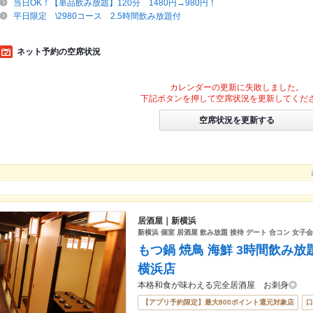
当日OK！【単品飲み放題】120分 1480円→980円！
平日限定 \2980コース 2.5時間飲み放題付
ネット予約の空席状況
カレンダーの更新に失敗しました。
下記ボタンを押して空席状況を更新してくだ
空席状況を更新する
居酒屋｜新横浜
新横浜 個室 居酒屋 飲み放題 接待 デート 合コン 女
もつ鍋 焼鳥 海鮮 3時間飲み放
横浜店
本格和食が味わえる完全居酒屋 お刺身◎
【アプリ予約限定】最大800ポイント還元対象店
口