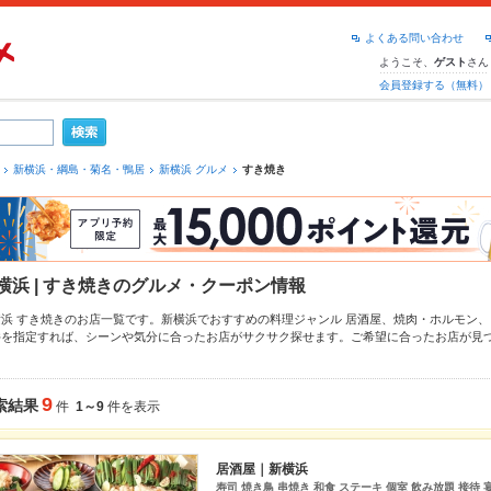
よくある問い合わせ
ようこそ、
さん
ゲスト
会員登録する（無料）
新横浜・綱島・菊名・鴨居
新横浜 グルメ
すき焼き
横浜 | すき焼きのグルメ・クーポン情報
横浜 すき焼きのお店一覧です。新横浜でおすすめの料理ジャンル
居酒屋
、
焼肉・ホルモン
、
件を指定すれば、シーンや気分に合ったお店がサクサク探せます。ご希望に合ったお店が見
もチェックしてみてください。ホットペッパーグルメなら、お得なクーポンはもちろん、こ
すめ料理など、お店の最新情報をご紹介しているので安心！24時間使える簡単便利なネット
にも、会社の宴会にも、デートやパーティーにもお得に便利にホットペッパーグルメをご利
9
索結果
件
1～9
件を表示
居酒屋｜新横浜
寿司 焼き鳥 串焼き 和食 ステーキ 個室 飲み放題 接待 