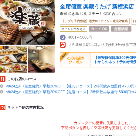
全席個室 楽蔵うたげ 新横浜店
寿司 焼き鳥 和食 ステーキ 個室 合コン
【アプリ予約限定】最大800ポイント還元対象店
口
ポイントつかえる
4001～5000円
【最安値保障!!(300円
トからのネット予約が最
このお店のコース
<8/24迄>《個室確約》早割20%OFF【味わいコース】2時間飲み放題付 4730円⇒
<8/24迄>《個室確約》早割20%OFF【厳選コース】2時間飲み放題付 5830円⇒4
ネット予約の空席状況
カレンダーの更新に失敗しました。
下記ボタンを押して空席状況を更新してくだ