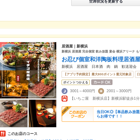
空席状況を更新する
居酒屋｜新横浜
新横浜 居酒屋 完全個室 飲み放題 宴会 横浜アリーナ も
お忍び個室和洋陶板料理居酒屋
新横浜 居酒屋 日本酒 肉 鍋 歓送迎会
【アプリ予約限定】最大800ポイント還元対象店
口
ポイントつかえる
3001～4000円
2001～3000円
当日OK◎【単品飲み放題】
らお得です！！
このお店のコース