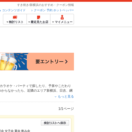
すき焼き/新横浜のおすすめ・クーポン情報
コンテンツガイド
クーポン 予約 ホットペッパー
検討リスト
最近見たお店
マイメニュー
カラオケ・パーティ
で探したり、予算やこだわり
つからなかったら、近隣のエリア
新横浜
、
日吉
、
綱
だわりメニュー
からあげ
、
塩辛
、
手羽先
や季節のお
もっと見る
予約が使えるお店も拡大中です。友達どうしの飲み
用ください。
1/1ページ
宴会 女子会 宴会 飲み会