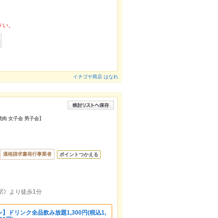
さい。
イチゴヤ商店 はなれ
焼肉 女子会 男子会】
適格請求書発行事業者
ポイントつかえる
駅》より徒歩1分
ドリンク全品飲み放題1,300円(税込1,