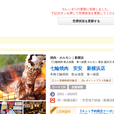
カレンダーの更新に失敗しました。
下記ボタンを押して空席状況を更新してくだ
空席状況を更新する
焼肉・ホルモン｜新横浜
【七輪焼肉 飲み放題 食べ放題 ホルモン 宴会 誕生日 
七輪焼肉 安安 新横浜店
本格七輪焼肉 飲み放題 食べ放題
口コミ投稿特典対象店
ポイントプラス対象店
2001～3000円
JR《新横浜駅》・市営地下鉄線《新横浜
【ネット予約限定クーポン】