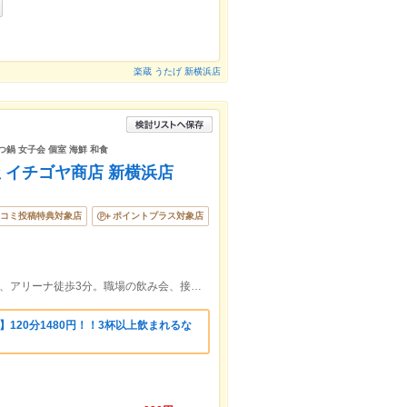
楽蔵 うたげ 新横浜店
つ鍋 女子会 個室 海鮮 和食
 イチゴヤ商店 新横浜店
コミ投稿特典対象店
ポイントプラス対象店
【いちご屋 新横浜店】新横浜駅徒歩1分、アリーナ徒歩3分。職場の飲み会、接待、イベント・ライブ後に最適◎
120分1480円！！3杯以上飲まれるな