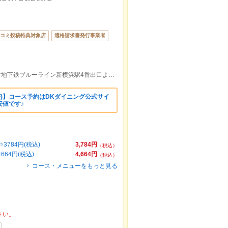
コミ投稿特典対象店
適格請求書発行事業者
ＪＲ新横浜駅北口より徒歩約3分/横浜市営地下鉄ブルーライン新横浜駅4番出口より徒歩約2分。全席個室の和食居酒屋です。
OFF)】コース予約はDKダイニング公式サイ
安値です♪
3784円(税込)
3,784円
（税込）
664円(税込)
4,664円
（税込）
コース・メニューをもっと見る
さい。