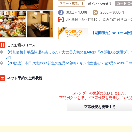
スマート支払い可
ポイントつかえる
3001～4000円
2001～3000円
JR 新横浜駅 徒歩1分。飲み放題付きコース
【期間限定】全コース特
このお店のコース
【特別価格】単品料理を楽しみたい方に◎充実の全60種♪『2時間飲み放題プラン』
0円
【3H飲放】本日の焼き物×鮮魚の逸品や宮崎チキン南蛮含む＜全8品＞4980円⇒3
ネット予約の空席状況
カレンダーの更新に失敗しました。
下記ボタンを押して空席状況を更新してくだ
空席状況を更新する