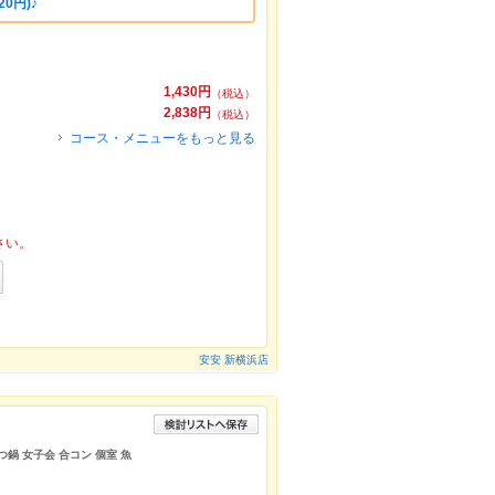
20円)♪
1,430円
（税込）
2,838円
（税込）
コース・メニューをもっと見る
さい。
安安 新横浜店
つ鍋 女子会 合コン 個室 魚