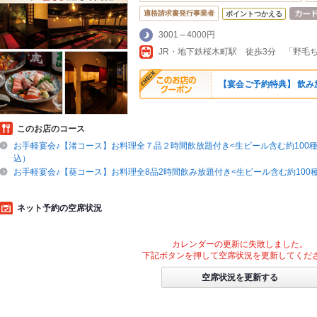
適格請求書発行事業者
ポイントつかえる
3001～4000円
【宴会ご予約特典】 飲み
このお店のコース
お手軽宴会♪【渚コース】お料理全７品２時間飲放題付き<生ビール含む約100種>
込）
お手軽宴会♪【葵コース】お料理全8品2時間飲み放題付き<生ビール含む約100種>3
ネット予約の空席状況
カレンダーの更新に失敗しました。
下記ボタンを押して空席状況を更新してくだ
空席状況を更新する