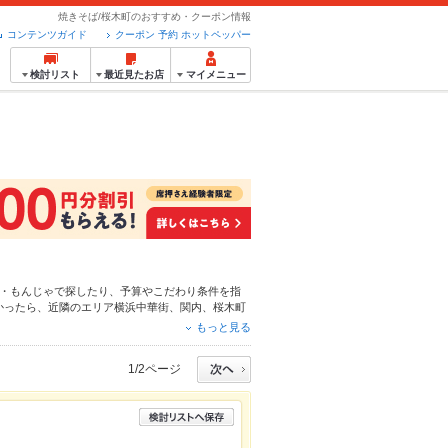
焼きそば/桜木町のおすすめ・クーポン情報
コンテンツガイド
クーポン 予約 ホットペッパー
検討リスト
最近見たお店
マイメニュー
・もんじゃ
で探したり、予算やこだわり条件を指
かったら、近隣のエリア
横浜中華街
、
関内
、
桜木町
わりメニュー
からあげ
、
お茶漬け
、
塩辛
や季節のお
もっと見る
予約が使えるお店も拡大中です。友達どうしの飲み
用ください。
1/2ページ