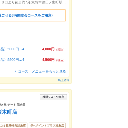
横浜市営地下鉄ブルーライン桜木町駅南２Ｂ口より徒歩約7分/京急本線日ノ出町駅出口(北側)より徒歩約5分
過ごせる3時間宴会コースをご用意♪
〉5000円→4
4,000円
（税込）
〉5500円→4
4,500円
（税込）
コース・メニューをもっと見る
鳥王酒場
焼き鳥 デート 記念日
桜木町店
コミ投稿特典対象店
ポイントプラス対象店