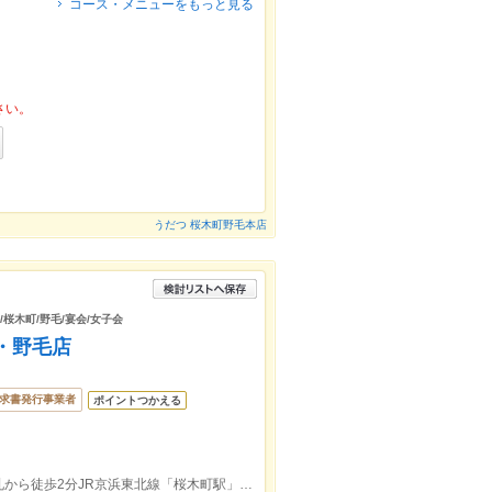
コース・メニューをもっと見る
さい。
うだつ 桜木町野毛本店
/桜木町/野毛/宴会/女子会
・野毛店
求書発行事業者
ポイントつかえる
ＪＲ・横浜市営地下鉄「桜木町駅」の改札から徒歩2分JR京浜東北線「桜木町駅」改札から徒歩5分