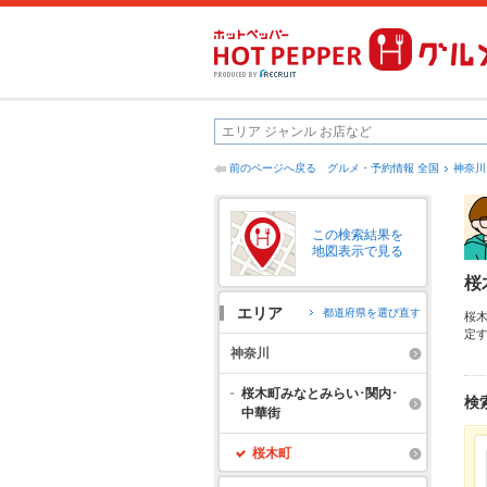
前のページへ戻る
グルメ・予約情報 全国
神奈川
この検索結果を
地図表示で見る
桜
エリア
都道府県を選び直す
桜
定
も
神奈川
す
会
桜木町みなとみらい･関内･
検
中華街
桜木町