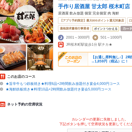
手作り居酒屋 甘太郎 桜木町店
居酒屋 飲み放題 個室 完全個室 肉 海鮮
【アプリ予約限定】最大800ポイント還元対象店
口
適格請求書発行事業者
ポイントつかえる
2001～3000円
501～1000円
JR桜木町駅徒歩1分 駅チカ★
【お通し席料無し♪】 2時
→1,859円（税込）に！
このお店のコース
★旨辛牛もつ鉄板焼き★料理8品+2時間飲み放題付き宴会4,000円コース
★海鮮鉄板焼き★料理10品+2時間飲み放題付き宴会5,000円コース
ネット予約の空席状況
カレンダーの更新に失敗しました。
下記ボタンを押して空席状況を更新してくだ