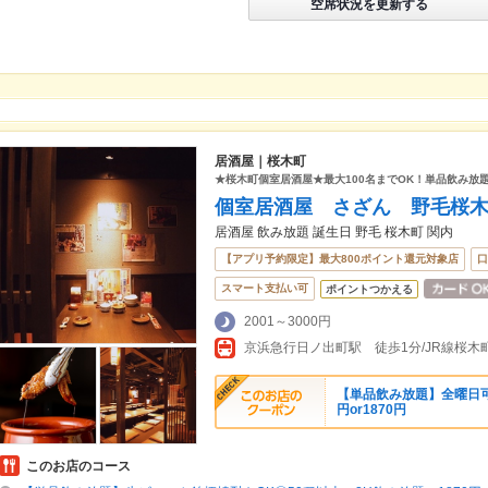
空席状況を更新する
居酒屋｜桜木町
★桜木町個室居酒屋★最大100名までOK！単品飲み放題1
個室居酒屋 さざん 野毛桜
居酒屋 飲み放題 誕生日 野毛 桜木町 関内
【アプリ予約限定】最大800ポイント還元対象店
口
スマート支払い可
ポイントつかえる
2001～3000円
京浜急行日ノ出町駅 徒歩1分/JR線桜木
【単品飲み放題】全曜日可
円or1870円
このお店のコース