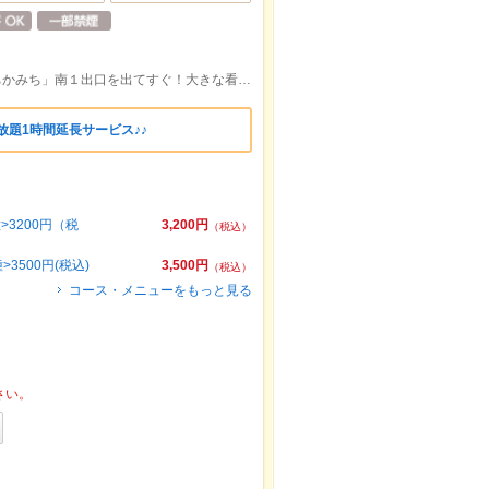
JR・地下鉄桜木町駅 徒歩3分 「野毛ちかみち」南１出口を出てすぐ！大きな看板が目印です！!
放題1時間延長サービス♪♪
3200円（税
3,200円
（税込）
500円(税込)
3,500円
（税込）
コース・メニューをもっと見る
さい。