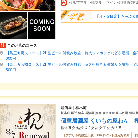
【月・火限定】たっぷり
このお店のコース
【鳥王★炭火コース】2H生ビール付飲み放題！特大シマホッケなどを堪能〈全8品
000円
【鳥王★名物コース】2H生ビール付飲み放題！炭火串焼き五種盛りを堪能〈全8品
500円
居酒屋｜桜木町
桜木町 駅近 個室 居酒屋 接待 歓送迎会 飲み放題 海鮮 
個室居酒屋 くいもの屋わん 
歓送迎会 結婚式 2次会 女子会 大人数
【アプリ予約限定】最大350ポイント還元対象店
口