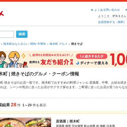
よくある問い合わせ
ようこそ、
さん
ゲスト
会員登録する（無料）
桜木町みなとみらい･関内･中華街
桜木町 グルメ
焼きそば
木町 | 焼きそばのグルメ・クーポン情報
木町 焼きそばのお店一覧です。桜木町でおすすめの料理ジャンル
居酒屋
、
中華
、
お好み焼き
すれば、シーンや気分に合ったお店がサクサク探せます。ご希望に合ったお店が見つからな
チェックしてみてください。ホットペッパーグルメなら、お得なクーポンはもちろん、こだ
すめ料理など、お店の最新情報をご紹介しているので安心！24時間使える簡単便利なネット
にも、会社の宴会にも、デートやパーティーにもお得に便利にホットペッパーグルメをご利
28
索結果
件
1～20
件を表示
居酒屋｜桜木町
居酒屋 個室 完全個室 飲み放題 肉 海鮮 日本酒