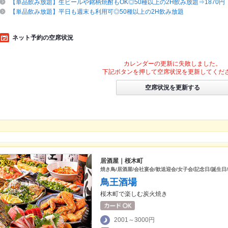
【単品飲み放題】生ビールや銘柄焼酎もOK◎50種以上の2H飲み放題⇒1870円
【単品飲み放題】平日も週末も利用可◎50種以上の2H飲み放題
ネット予約の空席状況
カレンダーの更新に失敗しました。
下記ボタンを押して空席状況を更新してくだ
空席状況を更新する
居酒屋｜桜木町
焼き鳥/居酒屋/会社宴会/歓送迎会/女子会/記念日/誕生日/
鳥王酒場
桜木町で楽しむ炭火焼き
2001～3000円