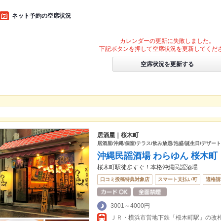
ネット予約の空席状況
カレンダーの更新に失敗しました。
下記ボタンを押して空席状況を更新してくだ
空席状況を更新する
居酒屋｜桜木町
居酒屋/沖縄/個室/テラス/飲み放題/泡盛/誕生日/デザート
沖縄民謡酒場 わらゆん 桜木町
桜木町駅徒歩すぐ！本格沖縄民謡酒場
口コミ投稿特典対象店
スマート支払い可
適格請
3001～4000円