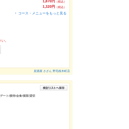
1,870円
（税込）
1,320円
（税込）
コース・メニューをもっと見る
さい。
居酒屋 さざん 野毛桜木町店
デート/接待/会食/個室/貸切