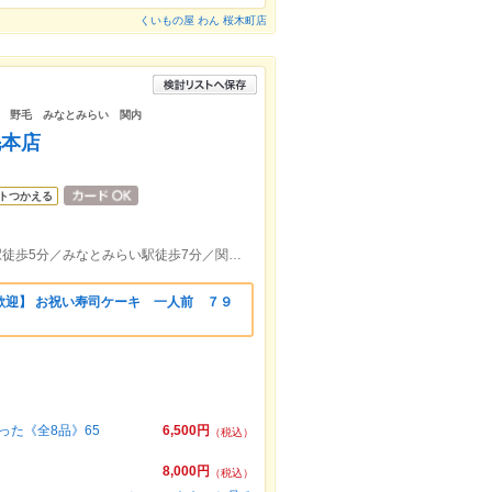
くいもの屋 わん 桜木町店
 野毛 みなとみらい 関内
毛本店
トつかえる
JR桜木町駅徒歩4分／京浜急行日ノ出町駅徒歩5分／みなとみらい駅徒歩7分／関内駅徒歩10分
歓迎】 お祝い寿司ケーキ 一人前 ７９
た《全8品》65
6,500円
（税込）
8,000円
（税込）