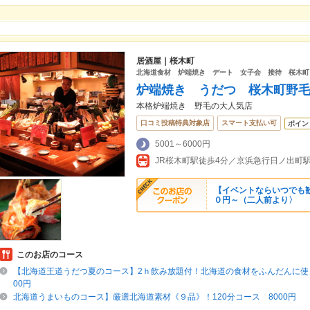
居酒屋｜桜木町
北海道食材 炉端焼き デート 女子会 接待 桜木町
炉端焼き うだつ 桜木町野
本格炉端焼き 野毛の大人気店
口コミ投稿特典対象店
スマート支払い可
ポイン
5001～6000円
【イベントならいつでも
０円～（二人前より〉
このお店のコース
【北海道王道うだつ夏のコース】2ｈ飲み放題付！北海道の食材をふんだんに使っ
00円
北海道うまいものコース】厳選北海道素材《９品》！120分コース 8000円