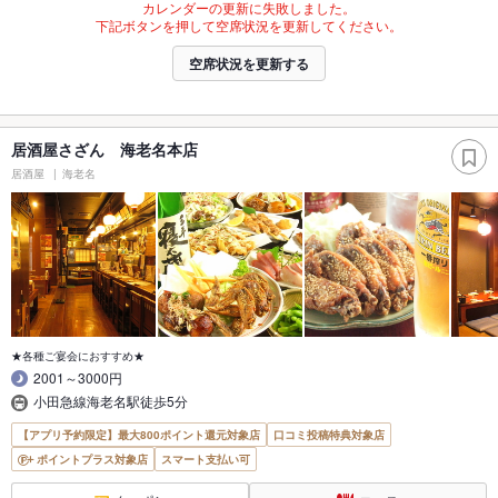
カレンダーの更新に失敗しました。
下記ボタンを押して空席状況を更新してください。
空席状況を更新する
居酒屋さざん 海老名本店
居酒屋
海老名
★各種ご宴会におすすめ★
2001～3000円
小田急線海老名駅徒歩5分
【アプリ予約限定】最大800ポイント還元対象店
口コミ投稿特典対象店
ポイントプラス対象店
スマート支払い可