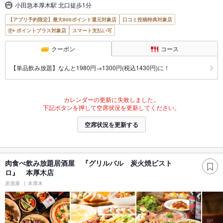
小田急本厚木駅 北口徒歩1分
【アプリ予約限定】最大800ポイント還元対象店
口コミ投稿特典対象店
ポイントプラス対象店
スマート支払い可
クーポン
コース
【単品飲み放題】なんと1980円→1300円(税込1430円)に！
カレンダーの更新に失敗しました。
下記ボタンを押して空席状況を更新してください。
空席状況を更新する
肉食べ飲み放題居酒屋 『グリルバル 炭火焼ビスト
ロ』 本厚木店
居酒屋
本厚木