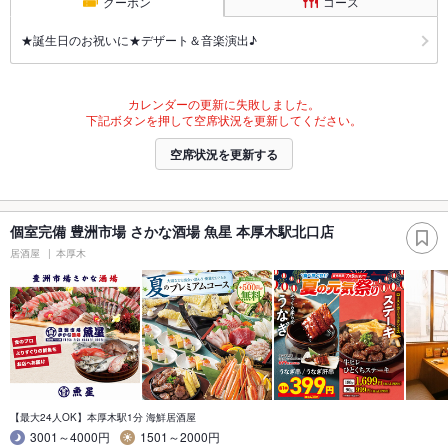
クーポン
コース
★誕生日のお祝いに★デザート＆音楽演出♪
カレンダーの更新に失敗しました。
下記ボタンを押して空席状況を更新してください。
空席状況を更新する
個室完備 豊洲市場 さかな酒場 魚星 本厚木駅北口店
居酒屋
本厚木
【最大24人OK】本厚木駅1分 海鮮居酒屋
3001～4000円
1501～2000円