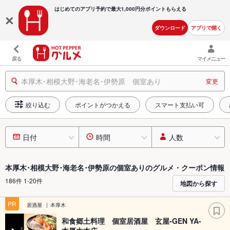
はじめてのアプリ予約で最大
1,000円分ポイントもらえる
ダウンロード
アプリで開く
戻る
マイメニュー
本厚木･相模大野･海老名･伊勢原 個室あり
変更
絞り込む
ポイントがつかえる
スマート支払い可
日付
時間
人数
本厚木･相模大野･海老名･伊勢原の個室ありのグルメ・クーポン情報
186件 1-20件
地図から探す
PR
居酒屋
本厚木
和食郷土料理 個室居酒屋 玄屋-GEN YA-