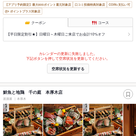
【アプリ予約限定】最大800ポイント還元対象店
口コミ投稿特典対象店
COIN+支払い可
ポイントプラス対象店
クーポン
コース
【平日限定割引★】日曜日～木曜日ご来店でお会計10%オフ
カレンダーの更新に失敗しました。
下記ボタンを押して空席状況を更新してください。
空席状況を更新する
鮮魚と地鶏 千の庭 本厚木店
居酒屋
本厚木