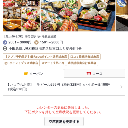
【最大56名OK】海老名駅1分 海鮮居酒屋
2001～3000円
1501～2000円
小田急線､JR相模線海老名駅東口より徒歩約1分
【アプリ予約限定】最大800ポイント還元対象店
口コミ投稿特典対象店
ポイントプラス対象店
スマート支払い可
適格請求書発行事業者
クーポン
コース
【いつでもお得】 生ビール299円（税込328円）/ハイボール199円
（税込218円）
カレンダーの更新に失敗しました。
下記ボタンを押して空席状況を更新してください。
空席状況を更新する