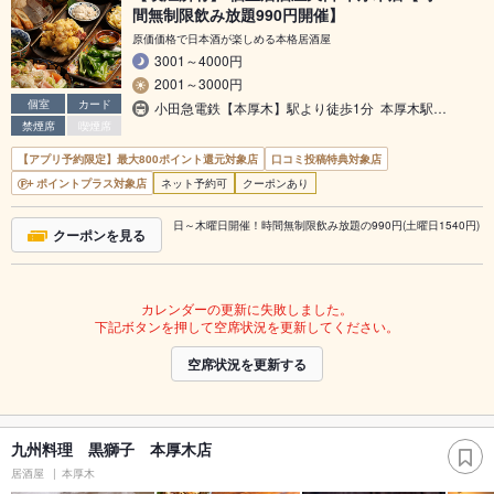
間無制限飲み放題990円開催】
原価価格で日本酒が楽しめる本格居酒屋
3001～4000円
2001～3000円
個室
カード
小田急電鉄【本厚木】駅より徒歩1分 本厚木駅…
禁煙席
喫煙席
【アプリ予約限定】最大800ポイント還元対象店
口コミ投稿特典対象店
ポイントプラス対象店
ネット予約可
クーポンあり
日～木曜日開催！時間無制限飲み放題の990円(土曜日1540円)
クーポンを見る
カレンダーの更新に失敗しました。
下記ボタンを押して空席状況を更新してください。
空席状況を更新する
九州料理 黒獅子 本厚木店
居酒屋
本厚木