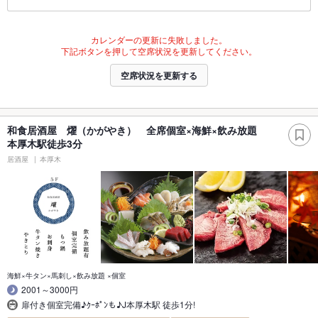
カレンダーの更新に失敗しました。
下記ボタンを押して空席状況を更新してください。
空席状況を更新する
和食居酒屋 燿（かがやき） 全席個室×海鮮×飲み放題
本厚木駅徒歩3分
居酒屋
本厚木
海鮮×牛タン×馬刺し×飲み放題 ×個室
2001～3000円
扉付き個室完備♪ｸｰﾎﾟﾝも♪J本厚木駅 徒歩1分!