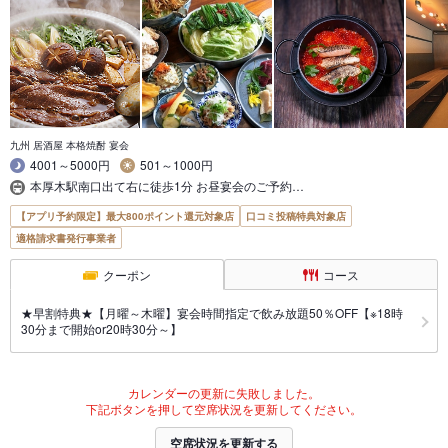
九州 居酒屋 本格焼酎 宴会
4001～5000円
501～1000円
本厚木駅南口出て右に徒歩1分 お昼宴会のご予約…
【アプリ予約限定】最大800ポイント還元対象店
口コミ投稿特典対象店
適格請求書発行事業者
クーポン
コース
★早割特典★【月曜～木曜】宴会時間指定で飲み放題50％OFF【※18時
30分まで開始or20時30分～】
カレンダーの更新に失敗しました。
下記ボタンを押して空席状況を更新してください。
空席状況を更新する