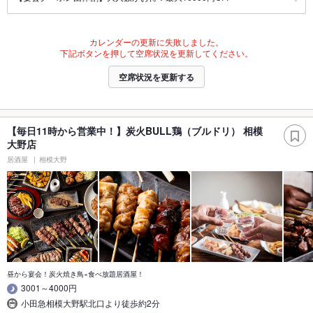
カレンダーの更新に失敗しました。
下記ボタンを押して空席状況を更新してください。
空席状況を更新する
【毎日11時から営業中！】炭火BULL鶏（ブルドリ） 相模
大野店
居酒屋
相模大野
昼から宴会！炭火焼き鳥×食べ放題居酒屋！
3001～4000円
小田急相模大野駅北口より徒歩約2分