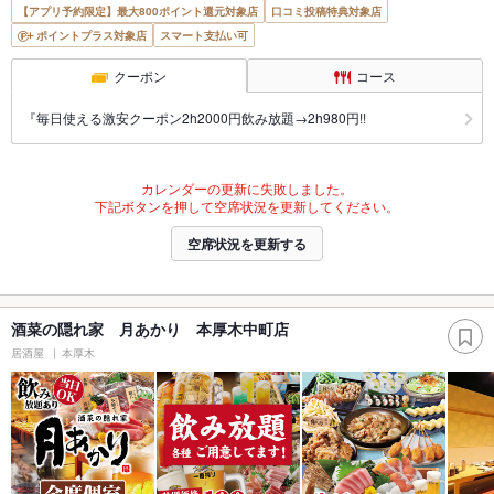
【アプリ予約限定】最大800ポイント還元対象店
口コミ投稿特典対象店
ポイントプラス対象店
スマート支払い可
クーポン
コース
『毎日使える激安クーポン2h2000円飲み放題→2h980円!!
カレンダーの更新に失敗しました。
下記ボタンを押して空席状況を更新してください。
空席状況を更新する
酒菜の隠れ家 月あかり 本厚木中町店
居酒屋
本厚木