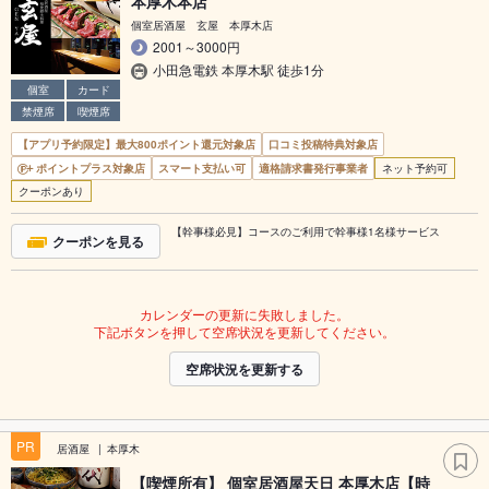
本厚木本店
個室居酒屋 玄屋 本厚木店
2001～3000円
小田急電鉄 本厚木駅 徒歩1分
個室
カード
禁煙席
喫煙席
【アプリ予約限定】最大800ポイント還元対象店
口コミ投稿特典対象店
ポイントプラス対象店
スマート支払い可
適格請求書発行事業者
ネット予約可
クーポンあり
【幹事様必見】コースのご利用で幹事様1名様サービス
クーポンを見る
カレンダーの更新に失敗しました。
下記ボタンを押して空席状況を更新してください。
空席状況を更新する
PR
居酒屋
本厚木
【喫煙所有】 個室居酒屋天日 本厚木店【時