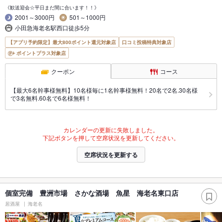
《歓送迎会☆平日まだ間に合います！！》
2001～3000円
501～1000円
小田急海老名駅西口徒歩5分
【アプリ予約限定】最大800ポイント還元対象店
口コミ投稿特典対象店
ポイントプラス対象店
クーポン
コース
【最大6名幹事様無料】10名様毎に1名幹事様無料！20名で2名.30名様
で3名無料.60名で6名様無料！
カレンダーの更新に失敗しました。
下記ボタンを押して空席状況を更新してください。
空席状況を更新する
個室完備 豊洲市場 さかな酒場 魚星 海老名東口店
居酒屋
海老名