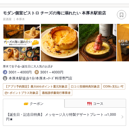
モダン個室ビストロ チーズの海に溺れたい 本厚木駅前店
居酒屋
本厚木
厚木で女子会×誕生日に大人気のお店♪
3001～4000円
3001～4000円
本厚木駅徒歩1分/本厚木×ﾁｰｽﾞ料理専門店
【アプリ予約限定】最大800ポイント還元対象店
口コミ投稿特典対象店
COIN+支払い可
ポイントプラス対象店
適格請求書発行事業者
クーポン
コース
【誕生日・記念日特典】 メッセージ入り特製デザートプレート→1,000
円★