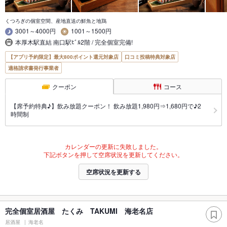
くつろぎの個室空間、産地直送の鮮魚と地鶏
3001～4000円
1001～1500円
本厚木駅直結 南口駅ﾋﾞﾙ2階 / 完全個室完備!
【アプリ予約限定】最大800ポイント還元対象店
口コミ投稿特典対象店
適格請求書発行事業者
クーポン
コース
【席予約特典♪】飲み放題クーポン！ 飲み放題1,980円⇒1,680円で♪2
時間制
カレンダーの更新に失敗しました。
下記ボタンを押して空席状況を更新してください。
空席状況を更新する
完全個室居酒屋 たくみ TAKUMI 海老名店
居酒屋
海老名