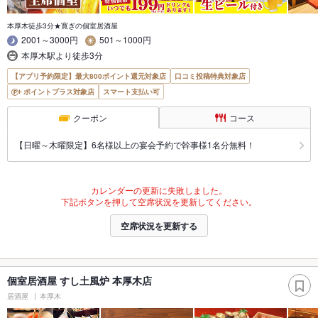
本厚木徒歩3分★寛ぎの個室居酒屋
2001～3000円
501～1000円
本厚木駅より徒歩3分
【アプリ予約限定】最大800ポイント還元対象店
口コミ投稿特典対象店
ポイントプラス対象店
スマート支払い可
クーポン
コース
【日曜～木曜限定】6名様以上の宴会予約で幹事様1名分無料！
カレンダーの更新に失敗しました。
下記ボタンを押して空席状況を更新してください。
空席状況を更新する
個室居酒屋 すし土風炉 本厚木店
居酒屋
本厚木