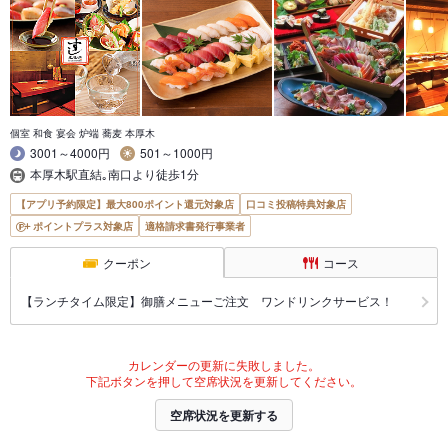
個室 和食 宴会 炉端 蕎麦 本厚木
3001～4000円
501～1000円
本厚木駅直結｡南口より徒歩1分
【アプリ予約限定】最大800ポイント還元対象店
口コミ投稿特典対象店
ポイントプラス対象店
適格請求書発行事業者
クーポン
コース
【ランチタイム限定】御膳メニューご注文 ワンドリンクサービス！
カレンダーの更新に失敗しました。
下記ボタンを押して空席状況を更新してください。
空席状況を更新する