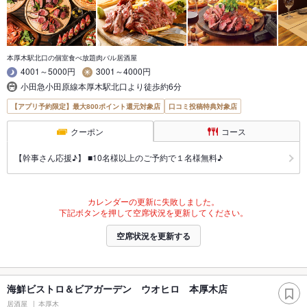
本厚木駅北口の個室食べ放題肉バル居酒屋
4001～5000円
3001～4000円
小田急小田原線本厚木駅北口より徒歩約6分
【アプリ予約限定】最大800ポイント還元対象店
口コミ投稿特典対象店
クーポン
コース
【幹事さん応援♪】 ■10名様以上のご予約で１名様無料♪
カレンダーの更新に失敗しました。
下記ボタンを押して空席状況を更新してください。
空席状況を更新する
海鮮ビストロ＆ビアガーデン ウオヒロ 本厚木店
居酒屋
本厚木