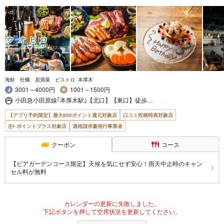
海鮮 牡蠣 居酒屋 ビストロ 本厚木
3001～4000円
1001～1500円
小田急小田原線｢本厚木駅｣【北口】【東口】徒歩…
【アプリ予約限定】最大800ポイント還元対象店
口コミ投稿特典対象店
ポイントプラス対象店
適格請求書発行事業者
クーポン
コース
【ビアガーデンコース限定】天候を気にせず安心！雨天中止時のキャン
セル料が無料
カレンダーの更新に失敗しました。
下記ボタンを押して空席状況を更新してください。