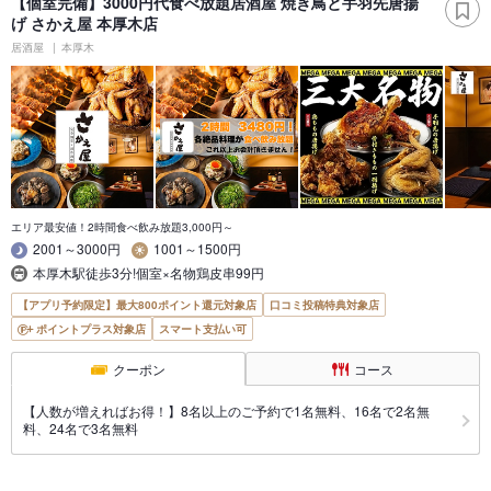
【個室完備】3000円代食べ放題居酒屋 焼き鳥と手羽先唐揚
げ さかえ屋 本厚木店
居酒屋
本厚木
エリア最安値！2時間食べ飲み放題3,000円～
2001～3000円
1001～1500円
本厚木駅徒歩3分!個室×名物鶏皮串99円
【アプリ予約限定】最大800ポイント還元対象店
口コミ投稿特典対象店
ポイントプラス対象店
スマート支払い可
クーポン
コース
【人数が増えればお得！】8名以上のご予約で1名無料、16名で2名無
料、24名で3名無料