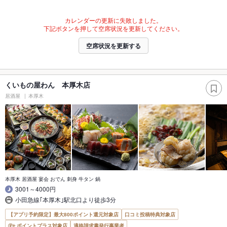
カレンダーの更新に失敗しました。
下記ボタンを押して空席状況を更新してください。
空席状況を更新する
くいもの屋わん 本厚木店
居酒屋
本厚木
本厚木 居酒屋 宴会 おでん 刺身 牛タン 鍋
3001～4000円
小田急線｢本厚木｣駅北口より徒歩3分
【アプリ予約限定】最大800ポイント還元対象店
口コミ投稿特典対象店
ポイントプラス対象店
適格請求書発行事業者