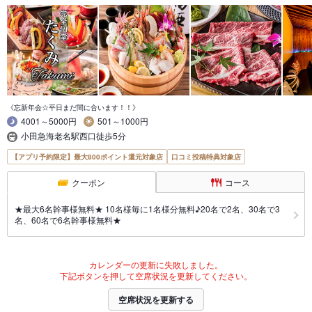
《忘新年会☆平日まだ間に合います！！》
4001～5000円
501～1000円
小田急海老名駅西口徒歩5分
【アプリ予約限定】最大800ポイント還元対象店
口コミ投稿特典対象店
クーポン
コース
★最大6名幹事様無料★ 10名様毎に1名様分無料♪20名で2名、30名で3
名、60名で6名幹事様無料★
カレンダーの更新に失敗しました。
下記ボタンを押して空席状況を更新してください。
空席状況を更新する