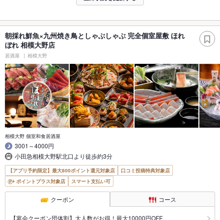
朝採れ鮮魚×九州焼き鳥としゃぶしゃぶ 完全個室屋敷 ほれ
ぼれ 相模大野店
居酒屋
相模大野
相模大野 個室和食居酒屋
3001～4000円
小田急相模大野駅北口より徒歩約3分
【アプリ予約限定】最大800ポイント還元対象店
口コミ投稿特典対象店
ポイントプラス対象店
スマート支払い可
クーポン
コース
【宴会クーポン団体割】大人数がお得！最大10000円OFF