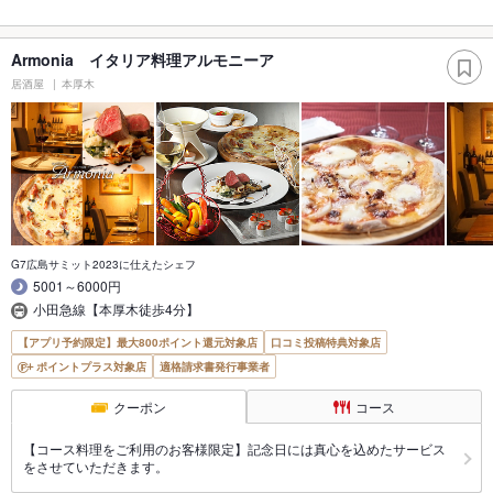
Armonia イタリア料理アルモニーア
居酒屋
本厚木
G7広島サミット2023に仕えたシェフ
5001～6000円
小田急線【本厚木徒歩4分】
【アプリ予約限定】最大800ポイント還元対象店
口コミ投稿特典対象店
ポイントプラス対象店
適格請求書発行事業者
クーポン
コース
【コース料理をご利用のお客様限定】記念日には真心を込めたサービス
をさせていただきます。