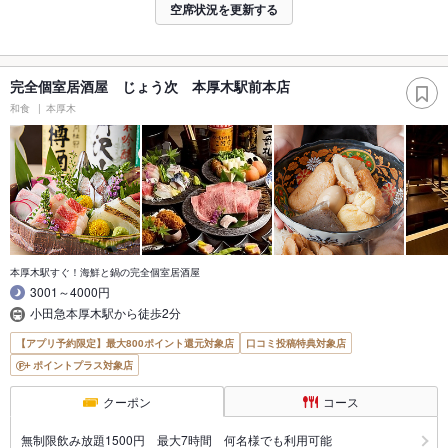
空席状況を更新する
完全個室居酒屋 じょう次 本厚木駅前本店
和食
本厚木
本厚木駅すぐ！海鮮と鍋の完全個室居酒屋
3001～4000円
小田急本厚木駅から徒歩2分
【アプリ予約限定】最大800ポイント還元対象店
口コミ投稿特典対象店
ポイントプラス対象店
クーポン
コース
無制限飲み放題1500円 最大7時間 何名様でも利用可能