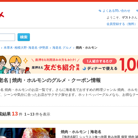
よくある問い合わせ
ようこそ、
さん
ゲスト
会員登録する（無料）
本厚木･相模大野･海老名･伊勢原
海老名 グルメ
焼肉・ホルモン
老名 | 焼肉・ホルモンのグルメ・クーポン情報
老名 焼肉・ホルモンのお店一覧です。さらに海老名でおすすめの料理ジャンル
焼肉
、
ホルモ
ば、シーンや気分に合ったお店がサクサク探せます。ホットペッパーグルメなら、お得なク
や季節のおすすめ料理など、お店の最新情報をご紹介しているので安心！24時間使える簡単
うしの飲み会にも、会社の宴会にも、デートやパーティーにもお得に便利にホットペッパー
13
索結果
件
1～13
件を表示
焼肉・ホルモン｜海老名
【海老名駅】シュラスコ食べ放題 飲み放題 個室 焼肉 誕