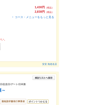
1,430円
（税込）
2,838円
（税込）
コース・メニューをもっと見る
さい。
安安 海老名店
生日/記念日/デート/日本酒
酒～
適格請求書発行事業者
ポイントつかえる