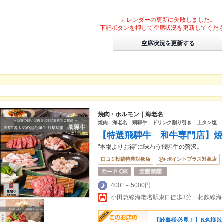
カレンダーの更新に失敗しました。
下記ボタンを押して空席状況を更新してくだ
空席状況を更新する
焼肉・ホルモン｜海老名
焼肉 海老名 飛騨牛 ドリンク割り引き 上タン塩 
【特選飛騨牛 和牛専門店】
"本場よりお得"に味わう飛騨牛の贅沢。
口コミ投稿特典対象店
ポイントプラス対象店
4001～5000円
【幹事様必見！】6名様以