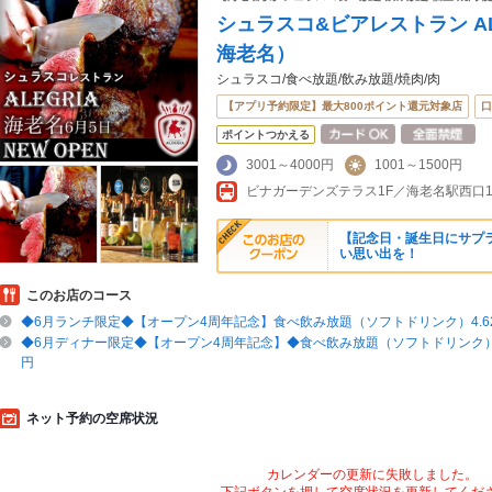
シュラスコ&ビアレストラン ALE
海老名）
シュラスコ/食べ放題/飲み放題/焼肉/肉
【アプリ予約限定】最大800ポイント還元対象店
口
ポイントつかえる
3001～4000円
1001～1500円
【記念日・誕生日にサプラ
い思い出を！
このお店のコース
◆6月ランチ限定◆【オープン4周年記念】食べ飲み放題（ソフトドリンク）4.620
◆6月ディナー限定◆【オープン4周年記念】◆食べ飲み放題（ソフトドリンク）6.2
円
ネット予約の空席状況
カレンダーの更新に失敗しました。