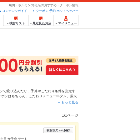
焼肉・ホルモン/海老名のおすすめ・クーポン情報
コンテンツガイド
クーポン 予約 ホットペッパー
検討リスト
最近見たお店
マイメニュー
ン
で絞り込んだり、予算やこだわり条件を指定す
ーポンはもちろん、こだわりメニュー
牛タン
、
炭火
便利なネット予約が使えるお店も拡大中です。友達
もっと見る
グルメをご利用ください。
1/1ページ
生日 女子会 デート