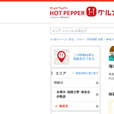
前のページへ戻る
グルメ・予約情報 全国
神奈川
この検索結果を
地図表示で見る
海
エリア
都道府県を選び直す
海
れ
焼
神奈川
ど
本厚木･相模大野･海老名･
検
伊勢原
海老名