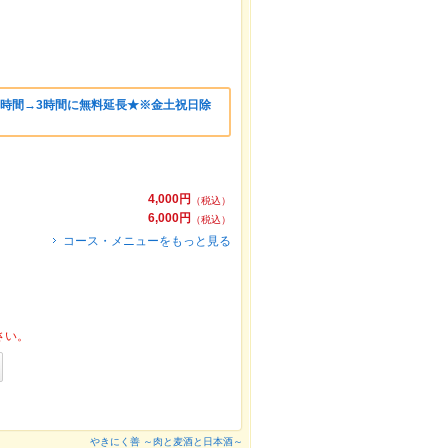
2時間→3時間に無料延長★※金土祝日除
4,000円
（税込）
6,000円
（税込）
コース・メニューをもっと見る
さい。
やきにく善 ～肉と麦酒と日本酒～