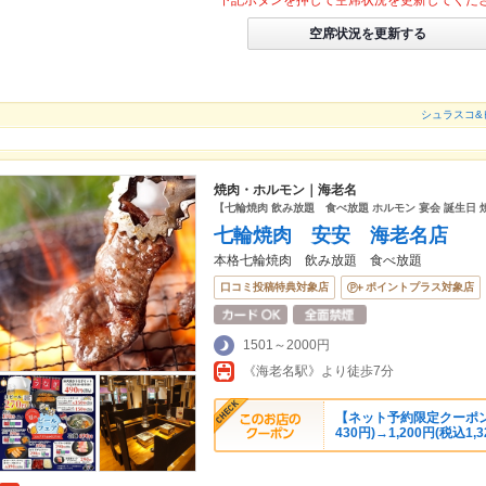
下記ボタンを押して空席状況を更新してくだ
空席状況を更新する
シュラスコ&ビ
焼肉・ホルモン｜海老名
【七輪焼肉 飲み放題 食べ放題 ホルモン 宴会 誕生日 
七輪焼肉 安安 海老名店
本格七輪焼肉 飲み放題 食べ放題
口コミ投稿特典対象店
ポイントプラス対象店
1501～2000円
《海老名駅》より徒歩7分
【ネット予約限定クーポン】
430円)→1,200円(税込1,3