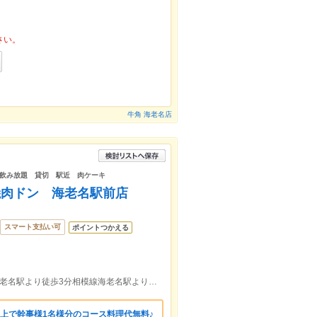
さい。
牛角 海老名店
飲み放題 貸切 駅近 肉ケーキ
焼肉ドン 海老名駅前店
スマート支払い可
ポイントつかえる
小田急線海老名駅東口徒歩3分 相鉄線海老名駅より徒歩3分相模線海老名駅より徒歩5分 イオン隣ラーメン花月さんの上
上で幹事様1名様分のコース料理代無料♪