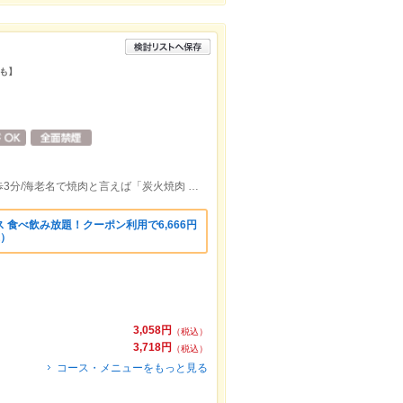
も】
小田急 海老名駅・相鉄 海老名駅 徒歩3分/海老名で焼肉と言えば「炭火焼肉 牛角」がおすすめ♪
ス 食べ飲み放題！クーポン利用で6,666円
込）
3,058円
（税込）
3,718円
（税込）
コース・メニューをもっと見る