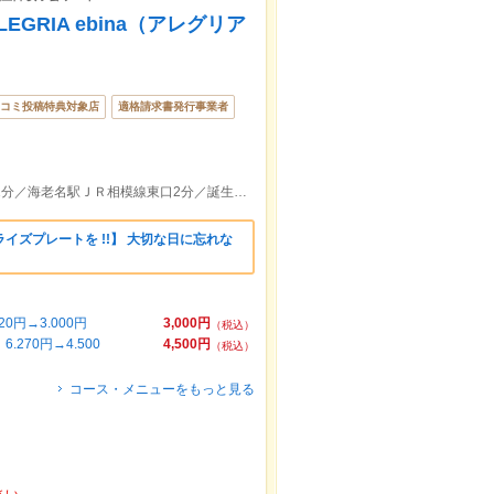
GRIA ebina（アレグリア
コミ投稿特典対象店
適格請求書発行事業者
ビナガーデンズテラス1F／海老名駅西口1分／海老名駅ＪＲ相模線東口2分／誕生日・記念日サービス
イズプレートを !!】 大切な日に忘れな
円→3.000円
3,000円
（税込）
70円→4.500
4,500円
（税込）
コース・メニューをもっと見る