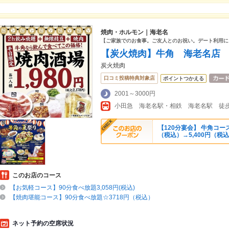
焼肉・ホルモン｜海老名
【ご家族でのお食事。ご友人とのお祝い。デート利用に
【炭火焼肉】牛角 海老名店
炭火焼肉
口コミ投稿特典対象店
ポイントつかえる
2001～3000円
【120分宴会】 牛角コー
（税込）→5,400円（税
このお店のコース
【お気軽コース】90分食べ放題3,058円(税込)
【焼肉堪能コース】90分食べ放題☆3718円（税込）
ネット予約の空席状況