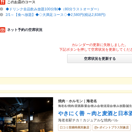
このお店のコース
◆ドリンク全品飲み放題100分制◆（80分ラストオーダー）
2/1～【食べ放題】◆◇大満足コース◇◆2,580円(税込2,838円)
ネット予約の空席状況
カレンダーの更新に失敗しました。
下記ボタンを押して空席状況を更新してくだ
空席状況を更新する
焼肉・ホルモン｜海老名
海老名/焼肉/居酒屋/宴会/飲み会/歓送迎会/飲み放題/誕
やきにく善 ～肉と麦酒と日本
海老名駅チカ！カジュアルな焼肉バル
口コミ投稿特典対象店
ポイントプラス対象店