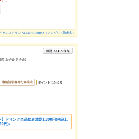
さい。
アレストラン ALEGRIA ebina（アレグリア海老名）
焼肉 女子会 男子会】
適格請求書発行事業者
ポイントつかえる
ドリンク全品飲み放題1,300円(税込1,
20円)♪