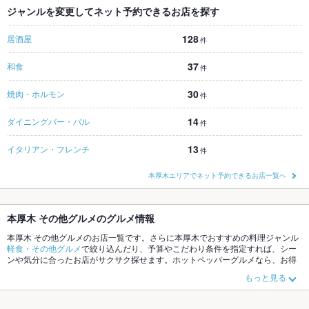
ジャンルを変更してネット予約できるお店を探す
128
居酒屋
件
37
和食
件
30
焼肉・ホルモン
件
14
ダイニングバー・バル
件
13
イタリアン・フレンチ
件
本厚木エリアでネット予約できるお店一覧へ
本厚木 その他グルメのグルメ情報
本厚木 その他グルメのお店一覧です。さらに本厚木でおすすめの料理ジャンル
軽食・その他グルメ
で絞り込んだり、予算やこだわり条件を指定すれば、シー
ンや気分に合ったお店がサクサク探せます。ホットペッパーグルメなら、お得
なクーポンはもちろん、こだわりメニューや季節のおすすめ料理など、お店の
もっと見る
最新情報をご紹介しているので安心！24時間使える簡単便利なネット予約が使
えるお店も拡大中です。友達どうしの飲み会にも、会社の宴会にも、デートや
パーティーにもお得に便利にホットペッパーグルメをご利用ください。