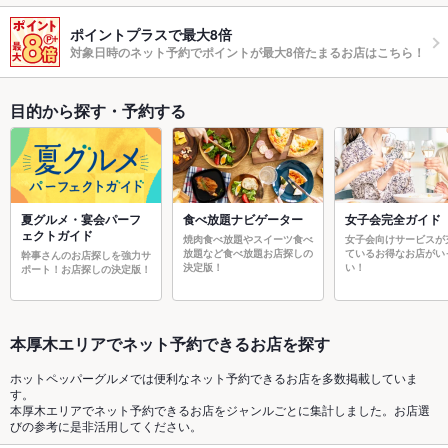
ポイントプラスで最大8倍
対象日時のネット予約でポイントが最大8倍たまるお店はこちら！
目的から探す・予約する
夏グルメ・宴会パーフ
食べ放題ナビゲーター
女子会完全ガイド
ェクトガイド
焼肉食べ放題やスイーツ食べ
女子会向けサービスが
放題など食べ放題お店探しの
ているお得なお店がい
幹事さんのお店探しを強力サ
決定版！
い！
ポート！お店探しの決定版！
本厚木エリアでネット予約できるお店を探す
ホットペッパーグルメでは便利なネット予約できるお店を多数掲載していま
す。
本厚木エリアでネット予約できるお店をジャンルごとに集計しました。お店選
びの参考に是非活用してください。