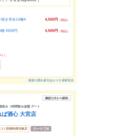
焼き等全14種4
4,500円
（税込）
 4500円
4,500円
（税込）
さい。
酒菜の隠れ家月あかり久喜駅前店
 昼飲み 3時間飲み放題 デート
れば酒心 大宮店
コミ投稿特典対象店