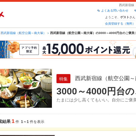
西武新宿線（
よくある問い合わせ
ようこそ、
さん
ゲスト
会員登録する（無料）
西武新宿線（航空公園～南大塚）
西武新宿線（航空公園～南大塚）の3000～4000円台のご褒美
西武新宿線（航空公園～
特集
3000～4000円
たまには少し高くてもいい。自分にご褒
1
索結果
件
1～1
件を表示