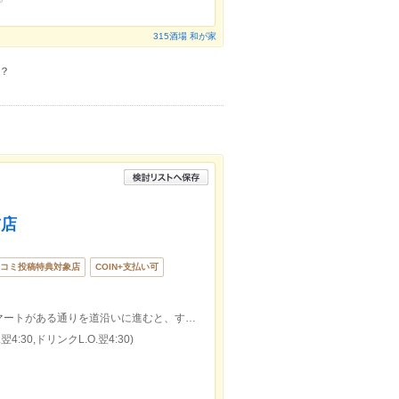
315酒場 和が家
？
前店
コミ投稿特典対象店
COIN+支払い可
和光市駅南口を降りて、左手のファミリマートがある通りを道沿いに進むと、すぐ看板が見えます。
4:30,ドリンクL.O.翌4:30)