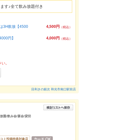
ります♪全て飲み放題付き
3H飲放【4500
4,500円
（税込）
000円】
4,000円
（税込）
さい。
目利きの銀次 和光市南口駅前店
放題/飲み会/宴会/貸切
コミ投稿特典対象店