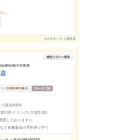
さい。
カルネキング 上尾本店
会/鮮魚/鍋/日本酒/春
前店
コミ投稿特典対象店
より徒歩約6分
0:00,ドリンクL.O.翌0:30)
用意しております♪）
など各種宴会の予約承り中! )
ッチョ等全9種4000円