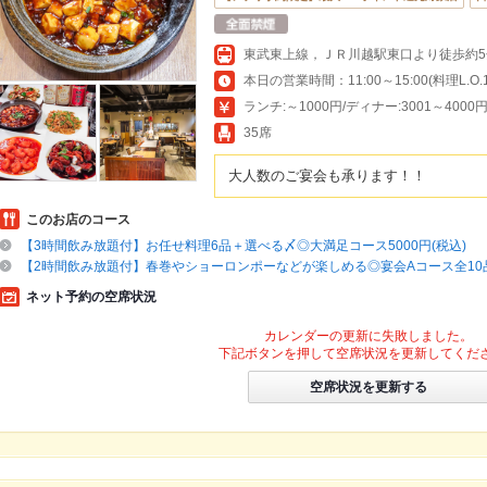
東武東上線，ＪＲ川越駅東口より徒歩約5
ランチ:～1000円/ディナー:3001～4000
35席
大人数のご宴会も承ります！！
このお店のコース
【3時間飲み放題付】お任せ料理6品＋選べる〆◎大満足コース5000円(税込)
【2時間飲み放題付】春巻やショーロンポーなどが楽しめる◎宴会Aコース全10品3,
ネット予約の空席状況
カレンダーの更新に失敗しました。
下記ボタンを押して空席状況を更新してくだ
空席状況を更新する