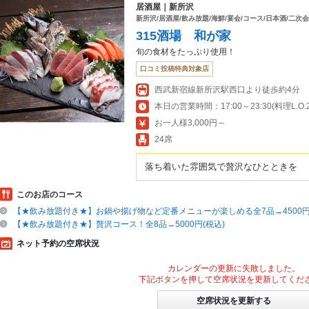
居酒屋｜新所沢
新所沢/居酒屋/飲み放題/海鮮/宴会/コース/日本酒/二次会
315酒場 和が家
旬の食材をたっぷり使用！
口コミ投稿特典対象店
西武新宿線新所沢駅西口より徒歩約4分
本日の営業時間：17:00～23:30(料理L.O.23
お一人様3,000円～
24席
落ち着いた雰囲気で贅沢なひとときを
このお店のコース
【★飲み放題付き★】お鍋や揚げ物など定番メニューが楽しめる全7品→4500円
【★飲み放題付き★】贅沢コース！全8品→5000円(税込)
ネット予約の空席状況
カレンダーの更新に失敗しました。
下記ボタンを押して空席状況を更新してくだ
空席状況を更新する