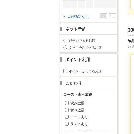
2026年10月
日付指定なし
月
火
水
木
金
土
日
ネット予約
3
1
2
3
4
5
6
7
8
9
10
11
即予約できるお店
除
12
13
14
15
16
17
18
西
ネット予約できるお店
19
20
21
22
23
24
25
ポイント利用
26
27
28
29
30
31
ポイントがたまるお店
こだわり
コース・食べ放題
飲み放題
食べ放題
コースあり
ランチあり