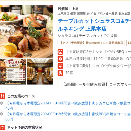
居酒屋｜上尾
上尾東口 個室 居酒屋 肉 イタリアン 食べ放題 飲み放
テーブルカットシュラスコ&チ
ルネキング 上尾本店
シュラスコはテーブルカットでご提供！
【アプリ予約限定】最大800ポイント還元対象店
口
【上尾駅東口5分】シカゴピザやBBQコ
【上尾東口5分】シカゴピザや肉タワーが
70席
【2時間ビール付飲み放題】ローズマリー
このお店のコース
【★月曜から木曜限定20%OFF★3時間食べ飲み放題】肉シカゴピザ食べ放題コー
40円
【★月曜から木曜限定20%OFF★3時間食べ飲み放題】豪快BBQ串焼きコース全23
00円
ネット予約の空席状況