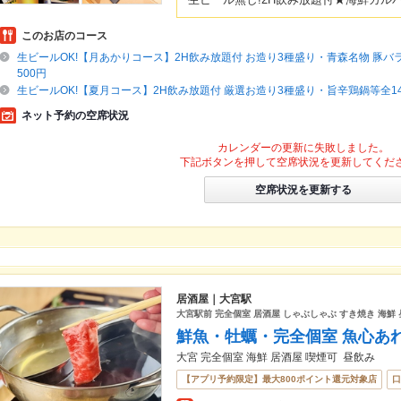
このお店のコース
生ビールOK!【月あかりコース】2H飲み放題付 お造り3種盛り・青森名物 豚バラ
500円
生ビールOK!【夏月コース】2H飲み放題付 厳選お造り3種盛り・旨辛鶏鍋等全14種
ネット予約の空席状況
カレンダーの更新に失敗しました。
下記ボタンを押して空席状況を更新してくだ
空席状況を更新する
居酒屋｜大宮駅
大宮駅前 完全個室 居酒屋 しゃぶしゃぶ すき焼き 海鮮
鮮魚・牡蠣・完全個室 魚心あ
大宮 完全個室 海鮮 居酒屋 喫煙可 昼飲み
【アプリ予約限定】最大800ポイント還元対象店
口