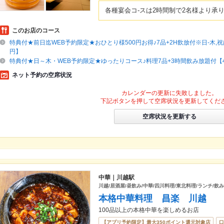
各種宴会コ-スは2時間制で2名様より承
このお店のコース
特典付★前日迄WEB予約限定★おひとり様500円お得♪7品+2H飲放付※日-木,祝は
円】
特典付★日～木・WEB予約限定★ゆったりコース♪料理7品+3時間飲み放題付【4
ネット予約の空席状況
カレンダーの更新に失敗しました。
下記ボタンを押して空席状況を更新してくだ
空席状況を更新する
中華｜川越駅
川越/居酒屋/昼飲み/中華/四川料理/東北料理/ランチ/飲み
本格中華料理 昌楽 川越
100品以上の本格中華を楽しめるお店
【アプリ予約限定】最大350ポイント還元対象店
口