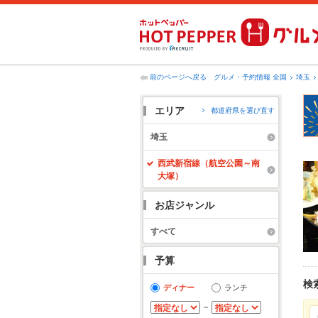
前のページへ戻る
グルメ・予約情報 全国
埼玉
エリア
都道府県を選び直す
埼玉
西武新宿線（航空公園～南
大塚）
お店ジャンル
すべて
予算
検
ディナー
ランチ
～