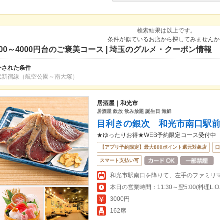
検索結果は以上です。
条件が似ているお店から探してみませんか
000～4000円台のご褒美コース | 埼玉のグルメ・クーポン情報
外された条件
武新宿線（航空公園～南大塚）
居酒屋｜和光市
居酒屋 飲放 飲み放題 誕生日 海鮮
目利きの銀次 和光市南口駅
★ゆったりお得★WEB予約限定コース受付中
【アプリ予約限定】最大800ポイント還元対象店
口
スマート支払い可
本日の営業時間：11:30～翌5:00(料理L.O.翌
3000円
162席