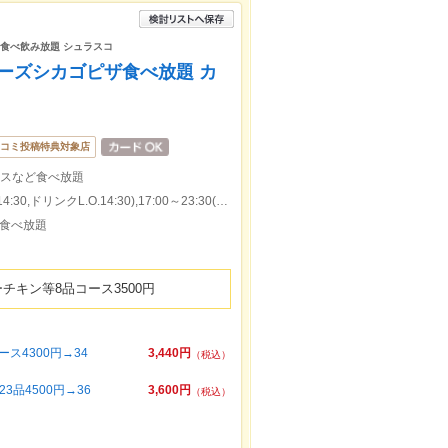
題 食べ飲み放題 シュラスコ
ーズシカゴピザ食べ放題 カ
コミ投稿特典対象店
ースなど食べ放題
本日の営業時間：11:00～15:00(料理L.O.14:30,ドリンクL.O.14:30),17:00～23:30(料理L.O.23:00,ドリンクL.O.23:00)
食べ放題
チキン等8品コース3500円
ス4300円→34
3,440円
（税込）
品4500円→36
3,600円
（税込）