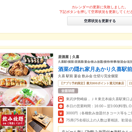
カレンダーの更新に失敗しました。
下記ボタンを押して空席状況を更新してくだ
空席状況を更新する
居酒屋｜久喜
久喜駅/個室/居酒屋/宴会/飲み放題/接待/幹事/歓迎会/送別
酒菜の隠れ家月あかり久喜駅
久喜 駅前 宴会 飲み会 仕切り完全個室
【アプリ予約限定】最大800ポイント還元対象店
口
東武伊勢崎線，ＪＲ東北本線久喜駅東口
本日の営業時間：16:00～翌3:00(料理L.O.翌
3000円（各種飲み放題付きコース等をご
75席(75名様以上の人数は要相談。歓迎会
生ビール無し!2H飲み放題付★海鮮カルパ