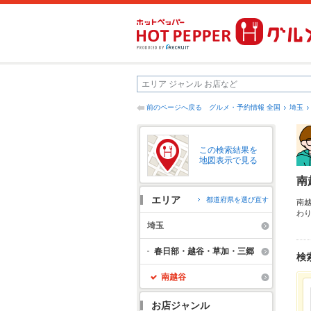
前のページへ戻る
グルメ・予約情報 全国
埼玉
この検索結果を
地図表示で見る
南
エリア
都道府県を選び直す
南
わ
部
埼玉
や
う
春日部・越谷・草加・三郷
検
南越谷
お店ジャンル