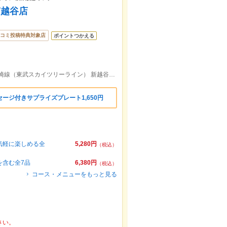
南越谷店
コミ投稿特典対象店
ポイントつかえる
ＪＲ武蔵野線 南越谷駅 徒歩1分 東武伊勢崎線（東武スカイツリーライン） 新越谷駅 西口 徒歩1分
ージ付きサプライズプレート1,650円
ど気軽に楽しめる全
5,280円
（税込）
を含む全7品
6,380円
（税込）
コース・メニューをもっと見る
さい。