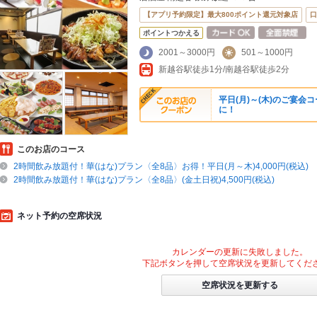
【アプリ予約限定】最大800ポイント還元対象店
口
ポイントつかえる
2001～3000円
501～1000円
新越谷駅徒歩1分/南越谷駅徒歩2分
平日(月)～(木)のご宴
に！
このお店のコース
2時間飲み放題付！華(はな)プラン〈全8品〉お得！平日(月～木)4,000円(税込)
2時間飲み放題付！華(はな)プラン〈全8品〉(金土日祝)4,500円(税込)
ネット予約の空席状況
カレンダーの更新に失敗しました。
下記ボタンを押して空席状況を更新してくだ
空席状況を更新する