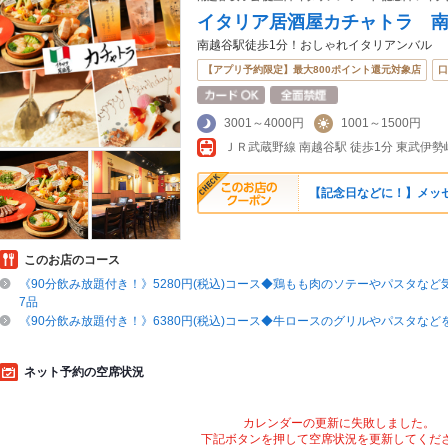
イタリア居酒屋カチャトラ 
南越谷駅徒歩1分！おしゃれイタリアンバル
【アプリ予約限定】最大800ポイント還元対象店
口
3001～4000円
1001～1500円
【記念日などに！】メッセ
このお店のコース
《90分飲み放題付き！》5280円(税込)コース◆鶏もも肉のソテーやパスタな
7品
《90分飲み放題付き！》6380円(税込)コース◆牛ロースのグリルやパスタなど
ネット予約の空席状況
カレンダーの更新に失敗しました。
下記ボタンを押して空席状況を更新してくだ