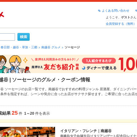
よくある問い合わせ
ようこそ、
さん
ゲスト
会員登録する（無料）
春日部・越谷・草加・三郷
南越谷 グルメ
ソーセージ
越谷 | ソーセージのグルメ・クーポン情報
越谷 ソーセージのお店一覧です。南越谷でおすすめの料理ジャンル
居酒屋
、
ダイニングバー
り条件を指定すれば、シーンや気分に合ったお店がサクサク探せます。ご希望に合ったお店
、
草加
もチェックしてみてください。ホットペッパーグルメなら、お得なクーポンはもちろ
季節のおすすめ料理など、お店の最新情報をご紹介しているので安心！24時間使える簡単便
しの飲み会にも、会社の宴会にも、デートやパーティーにもお得に便利にホットペッパーグ
25
索結果
件
1～20
件を表示
イタリアン・フレンチ｜南越谷
南越谷/女子会/誕生日/イタリアン/デート/記念日/レイク