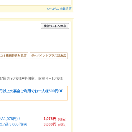
いちげん 南越谷店
コミ投稿特典対象店
ポイントプラス対象店
/貸切 90名様■半個室、個室 4～10名様
0円以上の宴会ご利用でお一人様500円OF
1,078円)！！
1,078円
（税込）
 3,000円(税
3,000円
（税込）