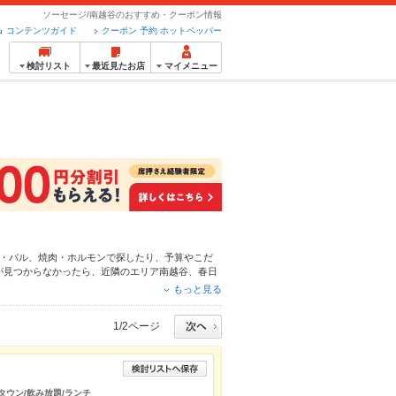
ソーセージ/南越谷のおすすめ・クーポン情報
コンテンツガイド
クーポン 予約 ホットペッパー
検討リスト
最近見たお店
マイメニュー
・バル
、
焼肉・ホルモン
で探したり、予算やこだ
が見つからなかったら、近隣のエリア
南越谷
、
春日
ん、こだわりメニュー
からあげ
、
お茶漬け
、
馬刺し
もっと見る
利なネット予約が使えるお店も拡大中です。友達ど
ルメをご利用ください。
1/2ページ
タウン/飲み放題/ランチ