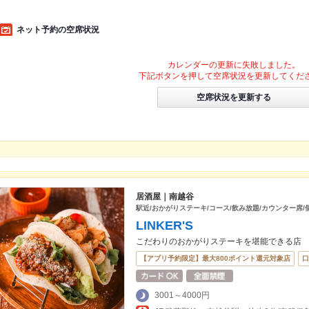
ネット予約の空席状況
カレンダーの更新に失敗しました。
下記ボタンを押して空席状況を更新してくだ
空席状況を更新する
居酒屋｜南越谷
駅近/おかがりステーキ/コース/飲み放題/カウンター席/個
LINKER'S
こだわりのおかがりステーキを堪能できる店
【アプリ予約限定】最大800ポイント還元対象店
口
3001～4000円