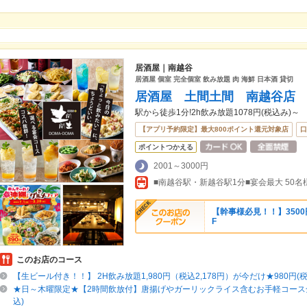
居酒屋｜南越谷
居酒屋 個室 完全個室 飲み放題 肉 海鮮 日本酒 貸切
居酒屋 土間土間 南越谷店
駅から徒歩1分!2h飲み放題1078円(税込み)～
【アプリ予約限定】最大800ポイント還元対象店
口
ポイントつかえる
2001～3000円
■南越谷駅・新越谷駅1分■宴会最大 50名様
【幹事様必見！！】350
F
このお店のコース
【生ビール付き！！】 2H飲み放題1,980円（税込2,178円）が今だけ★980円(税込
★日～木曜限定★【2時間飲放付】唐揚げやガーリックライス含むお手軽コース全7品
込)