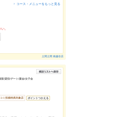
コース・メニューをもっと見る
さい。
土間土間 南越谷店
室/貸切/デート/宴会/女子会
コミ投稿特典対象店
ポイントつかえる