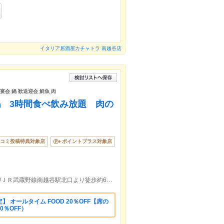
イタリア居酒屋カチャトラ 南越谷店
宴会 鍋 歓送迎会 鮮魚 肉
 3時間食べ飲み放題 肉の
コミ投稿特典対象店
ポイントプラス対象店
東武伊勢崎線新越谷駅西口より徒歩約3分/ＪＲ武蔵野線南越谷駅北口より徒歩約6分【完全個室】もご用意しております♪
 オールタイム FOOD 20％OFF【席の
0％OFF）