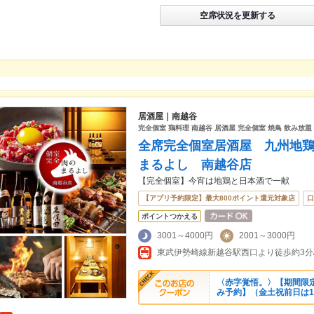
空席状況を更新する
居酒屋｜南越谷
完全個室 鶏料理 南越谷 居酒屋 完全個室 焼鳥 飲み放題 
全席完全個室居酒屋 九州地鶏
まるよし 南越谷店
【完全個室】今宵は地鶏と日本酒で一献
【アプリ予約限定】最大800ポイント還元対象店
口
ポイントつかえる
3001～4000円
2001～3000円
〈赤字覚悟。〉【期間限定】
み予約】（金土祝前日は1