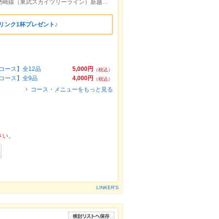
JR武蔵野線 南越谷駅 徒歩2分/東武伊勢崎線（東武スカイツリーライン）新越谷駅 東口より徒歩2分/南越谷駅から83m
ドリンク1杯プレゼント♪
コース】全12品
5,000円
（税込）
コース】全9品
4,000円
（税込）
コース・メニューをもっと見る
さい。
LINKER'S