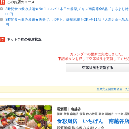
このお店のコース
3時間食べ飲み放題★No.1コスパ！本日の前菜,チキン南蛮等全8品『まるよし特選
00円
3時間食べ飲み放題★唐揚げ、ポテト、薩摩地鶏もOK♪全11品『大満足食べ飲み』5
円
ネット予約の空席状況
カレンダーの更新に失敗しました。
下記ボタンを押して空席状況を更新してくだ
空席状況を更新する
全席完全個室居酒屋 九
居酒屋｜南越谷
個室 座敷 南越谷 個室 飲み放題 宴会 新越谷 ママ会 居
食彩厨房 いちげん 南越谷
居酒屋/南越谷/飲み放題/ママ会