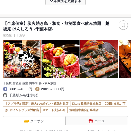
空席状況を更新する
【全席個室】炭火焼き鳥・和食・無制限食べ飲み放題 越
後庵 けんしろう -千葉本店-
居酒屋
千葉駅
千葉駅 居酒屋 個室 肉寿司 食べ飲み放題
3001～4000円
2001～3000円
千葉駅から徒歩8分
【アプリ予約限定】最大800ポイント還元対象店
口コミ投稿特典対象店
COIN+支払い可
ポイントプラス対象店
スマート支払い可
適格請求書発行事業者
クーポン
コース