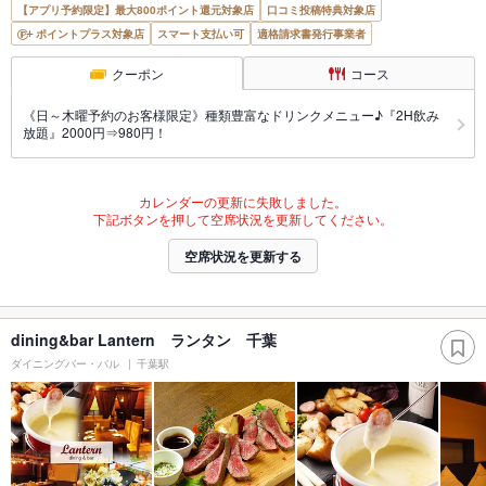
【アプリ予約限定】最大800ポイント還元対象店
口コミ投稿特典対象店
ポイントプラス対象店
スマート支払い可
適格請求書発行事業者
クーポン
コース
《日～木曜予約のお客様限定》種類豊富なドリンクメニュー♪『2H飲み
放題』2000円⇒980円！
カレンダーの更新に失敗しました。
下記ボタンを押して空席状況を更新してください。
空席状況を更新する
dining&bar Lantern ランタン 千葉
ダイニングバー・バル
千葉駅