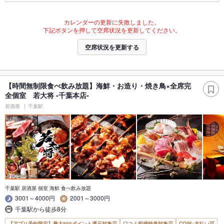
カレンダーの更新に失敗しました。
下記ボタンを押して空席状況を更新してください。
空席状況を更新する
【時間無制限食べ飲み放題】海鮮・お造り・焼き鳥×全席完
全個室 若大将 -千葉本店-
居酒屋
千葉駅
千葉駅 居酒屋 個室 海鮮 食べ飲み放題
3001～4000円
2001～3000円
千葉駅から徒歩8分
【アプリ予約限定】最大800ポイント還元対象店
口コミ投稿特典対象店
COIN+支払い可