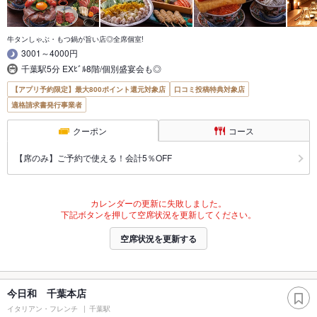
牛タンしゃぶ・もつ鍋が旨い店◎全席個室!
3001～4000円
千葉駅5分 EXﾋﾞﾙ8階/個別盛宴会も◎
【アプリ予約限定】最大800ポイント還元対象店
口コミ投稿特典対象店
適格請求書発行事業者
クーポン
コース
【席のみ】ご予約で使える！会計5％OFF
カレンダーの更新に失敗しました。
下記ボタンを押して空席状況を更新してください。
空席状況を更新する
今日和 千葉本店
イタリアン・フレンチ
千葉駅