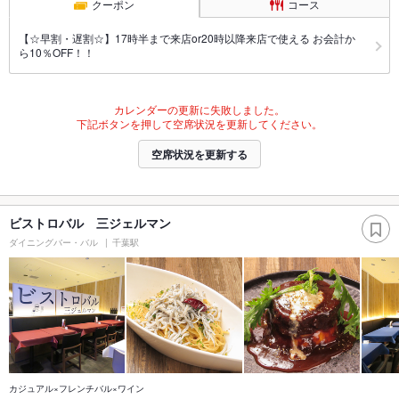
クーポン
コース
【☆早割・遅割☆】17時半まで来店or20時以降来店で使える お会計か
ら10％OFF！！
カレンダーの更新に失敗しました。
下記ボタンを押して空席状況を更新してください。
空席状況を更新する
ビストロバル 三ジェルマン
ダイニングバー・バル
千葉駅
カジュアル×フレンチバル×ワイン