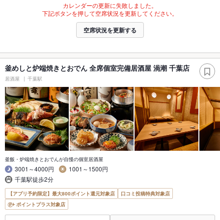
カレンダーの更新に失敗しました。
下記ボタンを押して空席状況を更新してください。
空席状況を更新する
釜めしと炉端焼きとおでん 全席個室完備居酒屋 渦潮 千葉店
居酒屋
千葉駅
釜飯・炉端焼きとおでんが自慢の個室居酒屋
3001～4000円
1001～1500円
千葉駅徒歩2分
【アプリ予約限定】最大800ポイント還元対象店
口コミ投稿特典対象店
ポイントプラス対象店