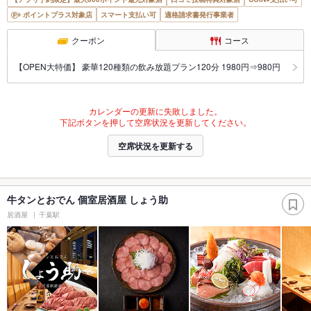
ポイントプラス対象店
スマート支払い可
適格請求書発行事業者
クーポン
コース
【OPEN大特価】 豪華120種類の飲み放題プラン120分 1980円⇒980円
カレンダーの更新に失敗しました。
下記ボタンを押して空席状況を更新してください。
空席状況を更新する
牛タンとおでん 個室居酒屋 しょう助
居酒屋
千葉駅