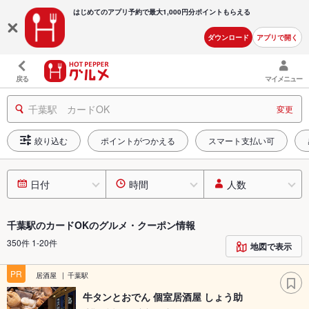
はじめてのアプリ予約で最大
1,000円分ポイントもらえる
ダウンロード
アプリで開く
戻る
マイメニュー
千葉駅 カードOK
変更
絞り込む
ポイントがつかえる
スマート支払い可
日付
時間
人数
千葉駅のカードOKのグルメ・クーポン情報
350件 1-20件
地図で表示
PR
居酒屋
千葉駅
牛タンとおでん 個室居酒屋 しょう助