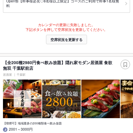
Open祭【幹事様必見◇8名様以上限定】コースのご利用で幹事1名様無
料
カレンダーの更新に失敗しました。
下記ボタンを押して空席状況を更新してください。
空席状況を更新する
【全200種2980円食べ飲み放題】隠れ家モダン居酒屋 食欲
無双 千葉駅前店
居酒屋
千葉駅
【喫煙可】地域最多の200種類食べ飲み放題
2001～3000円