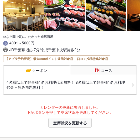
粋な空間で質にこだわった鮨居酒屋
4001～5000円
JR千葉駅 徒歩7分/京成千葉中央駅徒歩2分
【アプリ予約限定】最大800ポイント還元対象店
口コミ投稿特典対象店
クーポン
コース
4名様以上で幹事様1名お料理代金無料！ 8名様以上で幹事様1名お料理
代金＋飲み放題無料！
カレンダーの更新に失敗しました。
下記ボタンを押して空席状況を更新してください。
空席状況を更新する