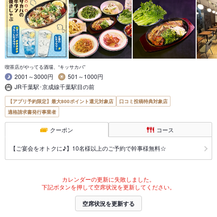
喫茶店がやってる酒場、“キッサカバ”
2001～3000円
501～1000円
JR千葉駅･京成線千葉駅目の前
【アプリ予約限定】最大800ポイント還元対象店
口コミ投稿特典対象店
適格請求書発行事業者
クーポン
コース
【ご宴会をオトクに♪】10名様以上のご予約で幹事様無料☆
カレンダーの更新に失敗しました。
下記ボタンを押して空席状況を更新してください。
空席状況を更新する