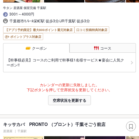
牛タン 居酒屋 個室完備 千葉駅
3001～4000円
千葉都市ﾓﾉﾚｰﾙ栄町駅 徒歩3分/JR千葉駅 徒歩3分
【アプリ予約限定】最大800ポイント還元対象店
口コミ投稿特典対象店
ポイントプラス対象店
クーポン
コース
【幹事様必見】コースのご利用で幹事様1名様サービス★宴会に人気ク
ーポン!!
カレンダーの更新に失敗しました。
下記ボタンを押して空席状況を更新してください。
空席状況を更新する
キッサカバ PRONTO （プロント）千葉そごう前店
居酒屋
千葉駅