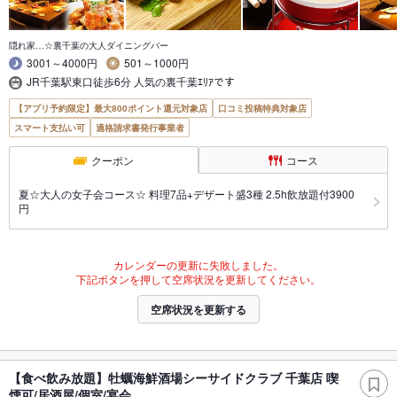
隠れ家…☆裏千葉の大人ダイニングバー
3001～4000円
501～1000円
JR千葉駅東口徒歩6分 人気の裏千葉ｴﾘｱです
【アプリ予約限定】最大800ポイント還元対象店
口コミ投稿特典対象店
スマート支払い可
適格請求書発行事業者
クーポン
コース
夏☆大人の女子会コース☆ 料理7品+デザート盛3種 2.5h飲放題付3900
円
カレンダーの更新に失敗しました。
下記ボタンを押して空席状況を更新してください。
空席状況を更新する
【食べ飲み放題】牡蠣海鮮酒場シーサイドクラブ 千葉店 喫
煙可/居酒屋/個室/宴会