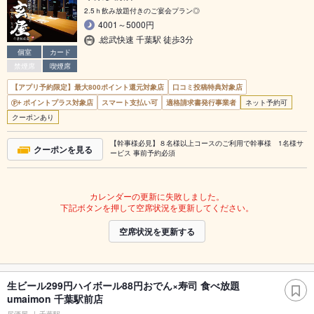
2.5ｈ飲み放題付きのご宴会プラン◎
4001～5000円
.総武快速 千葉駅 徒歩3分
個室
カード
禁煙席
喫煙席
【アプリ予約限定】最大800ポイント還元対象店
口コミ投稿特典対象店
ポイントプラス対象店
スマート支払い可
適格請求書発行事業者
ネット予約可
クーポンあり
【幹事様必見】８名様以上コースのご利用で幹事様 1名様サ
クーポンを見る
ービス 事前予約必須
カレンダーの更新に失敗しました。
下記ボタンを押して空席状況を更新してください。
空席状況を更新する
生ビール299円ハイボール88円おでん×寿司 食べ放題
umaimon 千葉駅前店