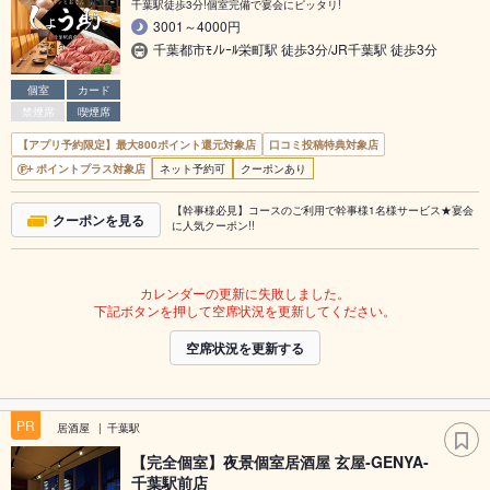
千葉駅徒歩3分!個室完備で宴会にピッタリ!
3001～4000円
千葉都市ﾓﾉﾚｰﾙ栄町駅 徒歩3分/JR千葉駅 徒歩3分
個室
カード
禁煙席
喫煙席
【アプリ予約限定】最大800ポイント還元対象店
口コミ投稿特典対象店
ポイントプラス対象店
ネット予約可
クーポンあり
【幹事様必見】コースのご利用で幹事様1名様サービス★宴会
クーポンを見る
に人気クーポン!!
カレンダーの更新に失敗しました。
下記ボタンを押して空席状況を更新してください。
空席状況を更新する
PR
居酒屋
千葉駅
【完全個室】夜景個室居酒屋 玄屋‐GENYA‐
千葉駅前店