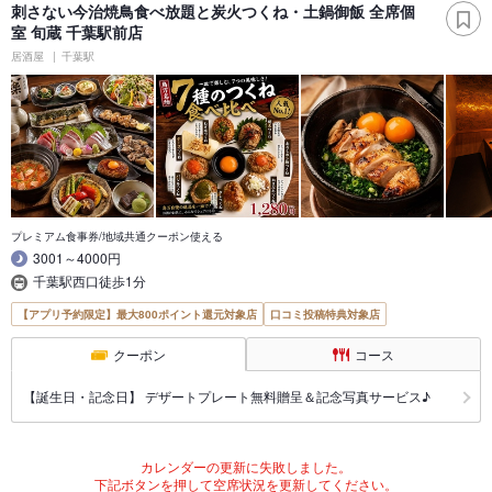
刺さない今治焼鳥食べ放題と炭火つくね・土鍋御飯 全席個
室 旬蔵 千葉駅前店
居酒屋
千葉駅
プレミアム食事券/地域共通クーポン使える
3001～4000円
千葉駅西口徒歩1分
【アプリ予約限定】最大800ポイント還元対象店
口コミ投稿特典対象店
クーポン
コース
【誕生日・記念日】 デザートプレート無料贈呈＆記念写真サービス♪
カレンダーの更新に失敗しました。
下記ボタンを押して空席状況を更新してください。