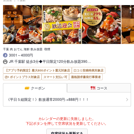
居酒屋
千葉駅
千葉 肉 おでん 海鮮 飲み放題 喫煙
3001～4000円
JR 千葉駅 徒歩3分◆平日限定120分飲み放題390…
【アプリ予約限定】最大800ポイント還元対象店
口コミ投稿特典対象店
ポイントプラス対象店
スマート支払い可
適格請求書発行事業者
クーポン
コース
《平日５組限定！》飲放通常2000円→888円！！！
カレンダーの更新に失敗しました。
下記ボタンを押して空席状況を更新してください。
空席状況を更新する