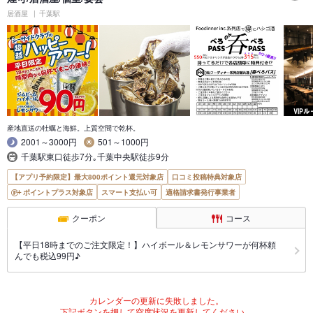
居酒屋
千葉駅
産地直送の牡蠣と海鮮。上質空間で乾杯。
2001～3000円
501～1000円
千葉駅東口徒歩7分｡千葉中央駅徒歩9分
【アプリ予約限定】最大800ポイント還元対象店
口コミ投稿特典対象店
ポイントプラス対象店
スマート支払い可
適格請求書発行事業者
クーポン
コース
【平日18時までのご注文限定！】ハイボール＆レモンサワーが何杯頼
んでも税込99円♪
カレンダーの更新に失敗しました。
下記ボタンを押して空席状況を更新してください。