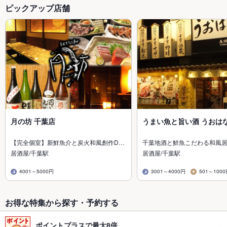
ピックアップ店舗
月の坊 千葉店
うまい魚と旨い酒 うおは
【完全個室】新鮮魚介と炭火和風創作D…
千葉地酒と鮮魚こだわる和風
居酒屋/千葉駅
居酒屋/千葉駅
4001～5000円
3001～4000円
501～100
お得な特集から探す・予約する
ポイントプラスで最大8倍