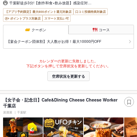
千葉駅徒歩3分!【創作和食×飲み放題】感染症対…
【アプリ予約限定】最大800ポイント還元対象店
口コミ投稿特典対象店
ポイントプラス対象店
スマート支払い可
クーポン
コース
【宴会クーポン団体割】大人数がお得！最大10000円OFF
カレンダーの更新に失敗しました。
下記ボタンを押して空席状況を更新してください。
空席状況を更新する
【女子会・記念日】Cafe&Dining Cheese Cheese Worker
千葉店
居酒屋
千葉駅