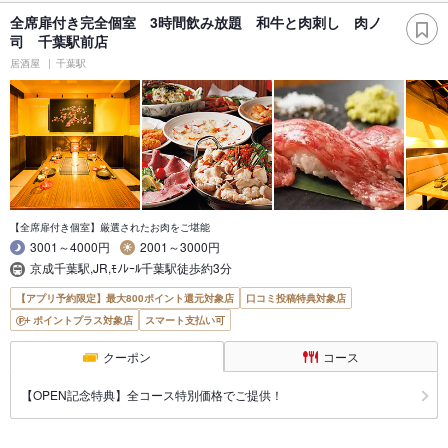
全席扉付き完全個室 3時間飲み放題 和牛と肉刺し 肉ノ
司 千葉駅前店
居酒屋
千葉駅
【全席扉付き個室】厳選されたお肉をご堪能
3001～4000円
2001～3000円
京成千葉駅,JR,ﾓﾉﾚｰﾙ千葉駅徒歩約3分
【アプリ予約限定】最大800ポイント還元対象店
口コミ投稿特典対象店
ポイントプラス対象店
スマート支払い可
クーポン
コース
【OPEN記念特典】全コース特別価格でご提供！