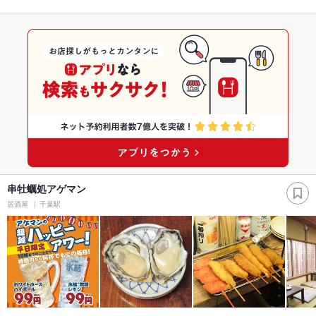
串牡蠣処アゲマン
居酒屋
千葉駅