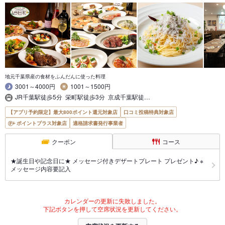
地元千葉県産の食材をふんだんに使った料理
3001～4000円
1001～1500円
JR千葉駅徒歩5分 栄町駅徒歩3分 京成千葉駅徒…
【アプリ予約限定】最大800ポイント還元対象店
口コミ投稿特典対象店
ポイントプラス対象店
適格請求書発行事業者
クーポン
コース
★誕生日や記念日に★ メッセージ付きデザートプレート プレゼント♪ ※
メッセージ内容要記入
カレンダーの更新に失敗しました。
下記ボタンを押して空席状況を更新してください。