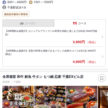
3001～4000円
1001～1500円
千葉駅徒歩1分
適格請求書発行事業者
クーポン
コース
【2時間飲み放題付】カジュアルプランでバル料理を気軽に楽しむ◎全6品 3900円(税
込)
3,900円
（税込）
【2時間飲み放題付】充実の料理を堪能できるバランス抜群のコース♪全7品 4900円
(税込)
4,900円
（税込）
全席個室 和牛 鮮魚 牛タン もつ鍋 忍家 千葉EXビル店
居酒屋
千葉駅