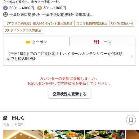
立ち飲みも宴会も。串カツと牡蠣で一杯。
3001～4000円
501～1000円
千葉駅東口徒歩6分 千葉中央駅徒歩8分 栄町駅徒…
【アプリ予約限定】最大800ポイント還元対象店
口コミ投稿特典対象店
COIN+支払い可
ポイントプラス対象店
クーポン
コース
【平日18時までのご注文限定！】ハイボール＆レモンサワーが何杯頼
んでも税込99円♪
カレンダーの更新に失敗しました。
下記ボタンを押して空席状況を更新してください。
空席状況を更新する
鮨 田むら
和食
千葉駅