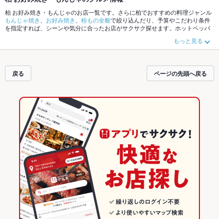
柏 お好み焼き・もんじゃのお店一覧です。さらに柏でおすすめの料理ジャンル
もんじゃ焼き
、
お好み焼き
、
粉もの全般
で絞り込んだり、予算やこだわり条件
を指定すれば、シーンや気分に合ったお店がサクサク探せます。ホットペッパ
ーグルメなら、お得なクーポンはもちろん、こだわりメニューや季節のおすす
もっと見る
め料理など、お店の最新情報をご紹介しているので安心！24時間使える簡単便
利なネット予約が使えるお店も拡大中です。友達どうしの飲み会にも、会社の
宴会にも、デートやパーティーにもお得に便利にホットペッパーグルメをご利
用ください。
戻る
ページの先頭へ戻る