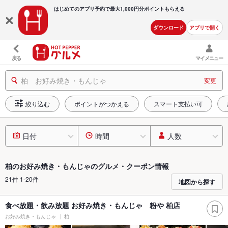
はじめてのアプリ予約で最大
1,000円分ポイントもらえる
ダウンロード
アプリで開く
戻る
マイメニュー
柏 お好み焼き・もんじゃ
変更
絞り込む
ポイントがつかえる
スマート支払い可
日付
時間
人数
柏のお好み焼き・もんじゃのグルメ・クーポン情報
21件 1-20件
地図から探す
食べ放題・飲み放題 お好み焼き・もんじゃ 粉や 柏店
お好み焼き・もんじゃ
柏