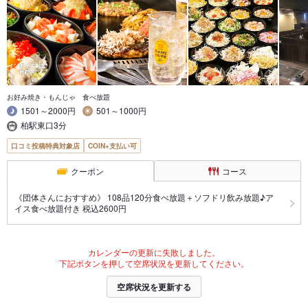
お好み焼き・もんじゃ 食べ放題
1501～2000円
501～1000円
柏駅東口3分
口コミ投稿特典対象店
COIN+支払い可
クーポン
コース
《団体さんにおすすめ》 108品120分食べ放題＋ソフドリ飲み放題♪ア
イス食べ放題付き 税込2600円
カレンダーの更新に失敗しました。
下記ボタンを押して空席状況を更新してください。
空席状況を更新する