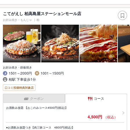
こてがえし 柏高島屋ステーションモール店
お好み焼き・もんじゃ
柏
お好み焼き・鉄板焼き
1501～2000円
1001～1500円
柏駅 下車徒歩1分
口コミ投稿特典対象店
クーポン
コース
お酒飲み放題 【おこのみコース4500円(税込)】
4,500円
（税込）
●お酒飲み放題つき【肉三昧コース 4800円(税込)】