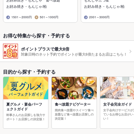
お好み焼き・もんじゃ/柏
お好み焼き・もんじゃ/柏
1501～2000円
501～1000円
2001～3000円
お得な特集から探す・予約する
ポイントプラスで最大8倍
対象日時のネット予約でポイントが最大8倍たまるお店はこちら！
目的から探す・予約する
夏グルメ・宴会パーフ
食べ放題ナビゲーター
女子会完全ガイド
ェクトガイド
焼肉食べ放題やスイーツ食べ
女子会向けサービスが
放題など食べ放題お店探しの
ているお得なお店がい
幹事さんのお店探しを強力サ
決定版！
い！
ポート！お店探しの決定版！