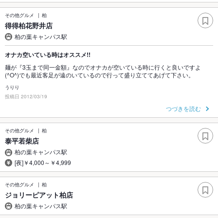
その他グルメ
柏
得得柏花野井店
柏の葉キャンパス駅
オナカ空いている時はオススメ!!
麺が『3玉まで同一金額』なのでオナカが空いている時に行くと良いですよ
(^O^)でも最近客足が遠のいているので行って盛り立ててあげて下さい。
うりり
投稿日 2012/03/19
つづきを読む
その他グルメ
柏
泰平若柴店
柏の葉キャンパス駅
[夜]￥4,000～￥4,999
その他グルメ
柏
ジョリーピアット柏店
柏の葉キャンパス駅