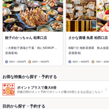
餃子のかっちゃん 柏東口店
さかな酒場 魚星 柏西口店
～大衆餃子酒場が千葉・柏にNEWOP…
柏駅1分 海鮮居酒屋 飲み放
居酒屋/柏
居酒屋/柏
2001～3000円
2001～3000円
3001～4000円
1501～200
お得な特集から探す・予約する
ポイントプラスで最大8倍
対象日時のネット予約でポイントが最大8倍たまるお店はこちら！
目的から探す・予約する