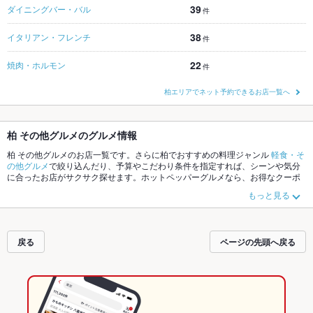
39
ダイニングバー・バル
件
38
イタリアン・フレンチ
件
22
焼肉・ホルモン
件
柏エリアでネット予約できるお店一覧へ
柏 その他グルメのグルメ情報
柏 その他グルメのお店一覧です。さらに柏でおすすめの料理ジャンル
軽食・そ
の他グルメ
で絞り込んだり、予算やこだわり条件を指定すれば、シーンや気分
に合ったお店がサクサク探せます。ホットペッパーグルメなら、お得なクーポ
ンはもちろん、こだわりメニュー
ハンバーガー
や季節のおすすめ料理など、お
もっと見る
店の最新情報をご紹介しているので安心！24時間使える簡単便利なネット予約
が使えるお店も拡大中です。友達どうしの飲み会にも、会社の宴会にも、デー
トやパーティーにもお得に便利にホットペッパーグルメをご利用ください。
戻る
ページの先頭へ戻る