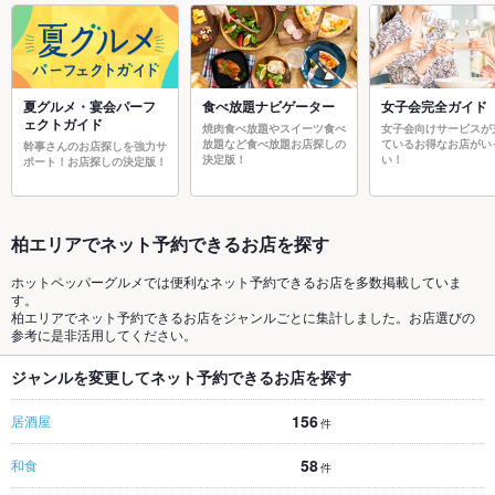
夏グルメ・宴会パーフ
食べ放題ナビゲーター
女子会完全ガイド
ェクトガイド
焼肉食べ放題やスイーツ食べ
女子会向けサービスが
放題など食べ放題お店探しの
ているお得なお店がい
幹事さんのお店探しを強力サ
決定版！
い！
ポート！お店探しの決定版！
柏エリアでネット予約できるお店を探す
ホットペッパーグルメでは便利なネット予約できるお店を多数掲載していま
す。
柏エリアでネット予約できるお店をジャンルごとに集計しました。お店選びの
参考に是非活用してください。
ジャンルを変更してネット予約できるお店を探す
156
居酒屋
件
58
和食
件