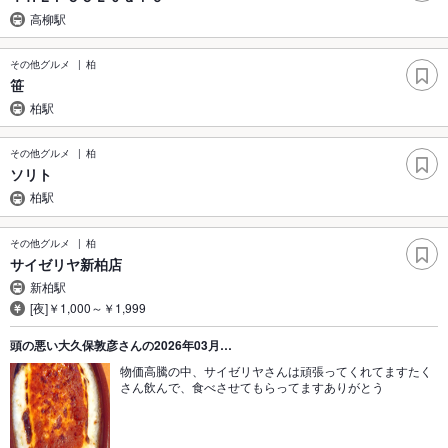
高柳駅
その他グルメ
柏
笹
柏駅
その他グルメ
柏
ソリト
柏駅
その他グルメ
柏
サイゼリヤ新柏店
新柏駅
[夜]￥1,000～￥1,999
頭の悪い大久保敦彦さんの2026年03月…
物価高騰の中、サイゼリヤさんは頑張ってくれてますたく
さん飲んで、食べさせてもらってますありがとう