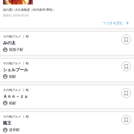
頭の悪い大久保敦彦（50代前半/男性）
投稿日 2026/03/20
つづきを読む
その他グルメ
柏
みの太
我孫子駅
その他グルメ
柏
シェルブール
柏駅
その他グルメ
柏
Ａｎｎ－ｚｕ
柏駅
その他グルメ
柏
龍王
逆井駅