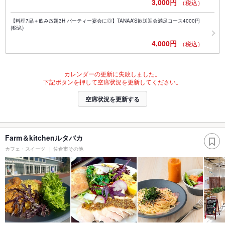
3,000円
（税込）
【料理7品＋飲み放題3H パーティー宴会に◎】TANAA’S歓送迎会満足コース4000円
(税込)
4,000円
（税込）
カレンダーの更新に失敗しました。
下記ボタンを押して空席状況を更新してください。
空席状況を更新する
Farm＆kitchenルタバカ
カフェ・スイーツ
佐倉市その他