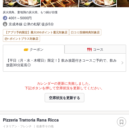
炭火焼鳥、妻地鶏の炭火焼、もつ鍋が自慢
4001～5000円
京成本線 公津の杜駅 徒歩5分
【アプリ予約限定】最大350ポイント還元対象店
口コミ投稿特典対象店
ポイントプラス対象店
クーポン
コース
【平日（月・水・木曜日）限定！】飲み放題付きコースご予約で、飲み
放題30分延長◎
カレンダーの更新に失敗しました。
下記ボタンを押して空席状況を更新してください。
空席状況を更新する
Pizzeria Trattoria Rana Ricca
イタリアン・フレンチ
佐倉市その他