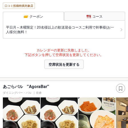
口コミ投稿特典対象店
クーポン
コース
平日月～木曜限定！20名様以上の歓送迎会コースご利用で幹事様(お一
人様分)無料！
カレンダーの更新に失敗しました。
下記ボタンを押して空席状況を更新してください。
空席状況を更新する
あごらバル "AgoraBar"
ダイニングバー・バル
佐倉