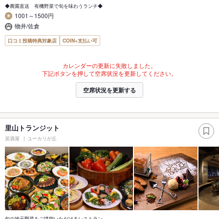
◆農園直送 有機野菜で旬を味わうランチ◆
1001～1500円
物井/佐倉
口コミ投稿特典対象店
COIN+支払い可
カレンダーの更新に失敗しました。
下記ボタンを押して空席状況を更新してください。
空席状況を更新する
里山トランジット
居酒屋
ユーカリが丘
旬の地元野菜をご堪能いただけるレストラン