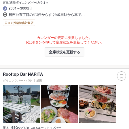
富里/成田/ダイニングバー/カラオケ
2001～3000円
日吉台五丁目のﾊﾞｽ停からすぐ!/成田駅から車で…
口コミ投稿特典対象店
カレンダーの更新に失敗しました。
下記ボタンを押して空席状況を更新してください。
空席状況を更新する
Rooftop Bar NARITA
ダイニングバー・バル
成田
屋上でBBQなどを楽しめるルーフトップバー