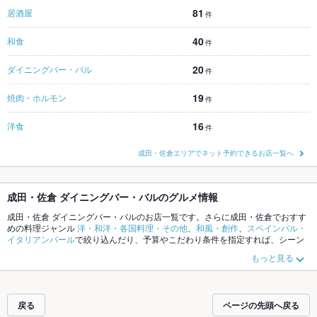
81
居酒屋
件
40
和食
件
20
ダイニングバー・バル
件
19
焼肉・ホルモン
件
16
洋食
件
成田・佐倉エリアでネット予約できるお店一覧へ
成田・佐倉 ダイニングバー・バルのグルメ情報
成田・佐倉 ダイニングバー・バルのお店一覧です。さらに成田・佐倉でおすす
めの料理ジャンル
洋・和洋・各国料理・その他
、
和風・創作
、
スペインバル・
イタリアンバール
で絞り込んだり、予算やこだわり条件を指定すれば、シーン
や気分に合ったお店がサクサク探せます。ホットペッパーグルメなら、お得な
もっと見る
クーポンはもちろん、こだわりメニュー
にんにく料理
、
フライドポテト
、
生ハ
ム
や季節のおすすめ料理など、お店の最新情報をご紹介しているので安心！24
時間使える簡単便利なネット予約が使えるお店も拡大中です。友達どうしの飲
み会にも、会社の宴会にも、デートやパーティーにもお得に便利にホットペッ
戻る
ページの先頭へ戻る
パーグルメをご利用ください。