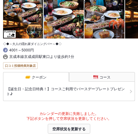
◇◆～大人の隠れ家ダイニングバー～◆◇
4001～5000円
京成本線京成成田駅東口より徒歩約1分
口コミ投稿特典対象店
クーポン
コース
【誕生日・記念日特典！】コースご利用でバースデープレートプレゼン
ト♪
カレンダーの更新に失敗しました。
下記ボタンを押して空席状況を更新してください。
空席状況を更新する