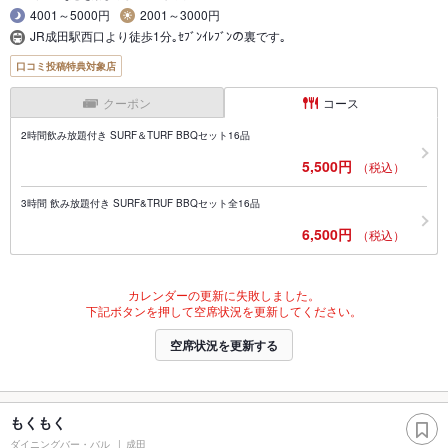
4001～5000円
2001～3000円
JR成田駅西口より徒歩1分｡ｾﾌﾞﾝｲﾚﾌﾞﾝの裏です｡
口コミ投稿特典対象店
クーポン
コース
2時間飲み放題付き SURF＆TURF BBQセット16品
5,500円
（税込）
3時間 飲み放題付き SURF&TRUF BBQセット全16品
6,500円
（税込）
カレンダーの更新に失敗しました。
下記ボタンを押して空席状況を更新してください。
空席状況を更新する
もくもく
ダイニングバー・バル
成田