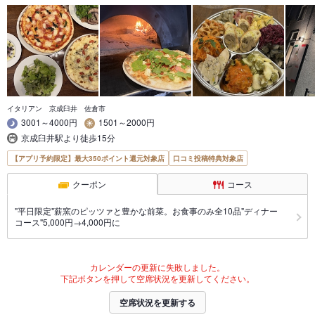
イタリアン 京成臼井 佐倉市
3001～4000円
1501～2000円
京成臼井駅より徒歩15分
【アプリ予約限定】最大350ポイント還元対象店
口コミ投稿特典対象店
クーポン
コース
"平日限定"薪窯のピッツァと豊かな前菜。お食事のみ全10品"ディナー
コース"5,000円→4,000円に
カレンダーの更新に失敗しました。
下記ボタンを押して空席状況を更新してください。
空席状況を更新する