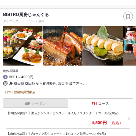
BISTRO厨房じゃんぐる
ダイニングバー・バル
成田
創作居酒屋
3001～4000円
JR成田線成田駅から徒歩6分｡西口を出て左へ｡
口コミ投稿特典対象店
クーポン
コース
【2h飲み放題！】柔らかシャリアピンステーキ入り！スタンダートコース<全8品>
4,500円
（税込）
【2h飲み放題！】A5ランク和牛ステーキに♪ちょっと贅沢コース<全8品>