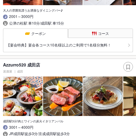
大人の雰囲気漂うお洒落なダイニングバー♪
2001～3000円
公津の杜駅 車10分/成田駅 車15分
クーポン
コース
【宴会特典】宴会各コース10名様以上のご利用で1名様分無料！
Azzurro520 成田店
居酒屋
成田
成田駅3分!肉とワインの炭火イタリアンバル
3001～4000円
JR成田駅徒歩3分/京成成田駅徒歩3分