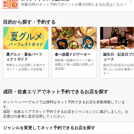
対象日時のネット予約でポイントが最大8倍たまるお店はこちら！
目的から探す・予約する
夏グルメ・宴会パーフ
食べ放題ナビゲーター
誕生日・記念日プ
ェクトガイド
ュース
焼肉食べ放題やスイーツ食べ
放題など食べ放題お店探しの
幹事さんのお店探しを強力サ
誕生日や記念日のお祝
決定版！
ポート！お店探しの決定版！
用したいお店を徹底リ
チ！
成田・佐倉エリアでネット予約できるお店を探す
ホットペッパーグルメでは便利なネット予約できるお店を多数掲載していま
す。
成田・佐倉エリアでネット予約できるお店をジャンルごとに集計しました。お
店選びの参考に是非活用してください。
ジャンルを変更してネット予約できるお店を探す