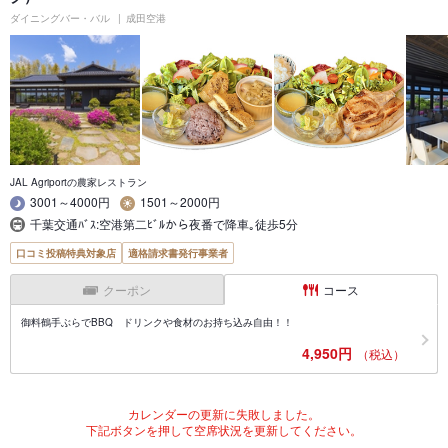
ダイニングバー・バル
成田空港
JAL Agriportの農家レストラン
3001～4000円
1501～2000円
千葉交通ﾊﾞｽ:空港第二ﾋﾞﾙから夜番で降車｡徒歩5分
口コミ投稿特典対象店
適格請求書発行事業者
クーポン
コース
御料鶴手ぶらでBBQ ドリンクや食材のお持ち込み自由！！
4,950円
（税込）
カレンダーの更新に失敗しました。
下記ボタンを押して空席状況を更新してください。