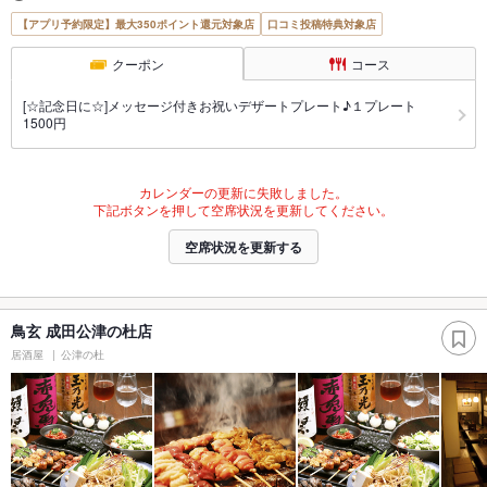
【アプリ予約限定】最大350ポイント還元対象店
口コミ投稿特典対象店
クーポン
コース
[☆記念日に☆]メッセージ付きお祝いデザートプレート♪１プレート
1500円
カレンダーの更新に失敗しました。
下記ボタンを押して空席状況を更新してください。
空席状況を更新する
鳥玄 成田公津の杜店
居酒屋
公津の杜