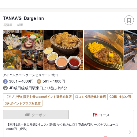
TANAA'S Barge Inn
居酒屋
成田
ダイニングバー/ダーツ/ビリヤード/成田
3001～4000円
501～1000円
JR成田線成田駅東口より徒歩約6分
【アプリ予約限定】最大350ポイント還元対象店
口コミ投稿特典対象店
COIN+支払い可
ポイントプラス対象店
クーポン
コース
【料理5品＋飲み放題2H コスパ最高 サク飲みに◎】TANAA’Sリーズナブルコース
3000円（税込）