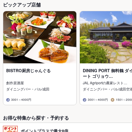
ピックアップ店舗
BISTRO厨房じゃんぐる
DINING PORT 御料鶴 
ート ゴリョウ…
創作居酒屋
JAL Agriportの農家レスト…
ダイニングバー・バル/成田
ダイニングバー・バル/成田空
3001～4000円
3001～4000円
1501～200
お得な特集から探す・予約する
ポイントプラスで最大8倍