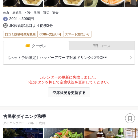
佐倉 居酒屋 バル 珍味 貸切 宴会
2001～3000円
JR佐倉駅北口より徒歩2分
口コミ投稿特典対象店
COIN+支払い可
スマート支払い可
クーポン
コース
【ネット予約限定】ハッピーアワーで対象ドリンク50％OFF
カレンダーの更新に失敗しました。
下記ボタンを押して空席状況を更新してください。
空席状況を更新する
古民家ダイニング和香
ダイニングバー・バル
成田