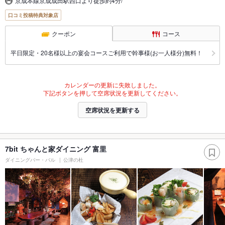
京成本線京成成田駅西口より徒歩約4分/
口コミ投稿特典対象店
クーポン
コース
平日限定・20名様以上の宴会コースご利用で幹事様(お一人様分)無料！
カレンダーの更新に失敗しました。
下記ボタンを押して空席状況を更新してください。
空席状況を更新する
7bit ちゃんと家ダイニング 富里
ダイニングバー・バル
公津の杜