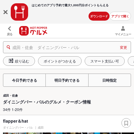
はじめてのアプリ予約で最大
1,000円分ポイントもらえる
ダウンロード
アプリで開く
戻る
マイメニュー
成田・佐倉 ダイニングバー・バル
変更
絞り込む
ポイントがつかえる
スマート支払い可
今日予約できる
明日予約できる
日時指定
成田・佐倉
ダイニングバー・バルのグルメ・クーポン情報
34件 1-20件
flapper＆hat
ダイニングバー・バル
成田