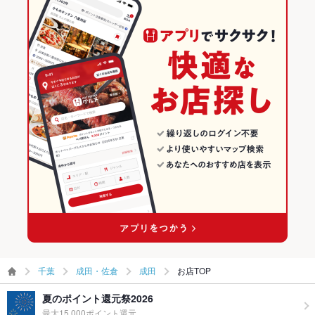
ダイニングバー・バル
千葉
成田・佐倉のグルメランキング
その他
飲み放題
あり
ビアホール
千葉 × 居酒屋
成田・佐倉の居酒屋ランキング
食べ放題
なし
成田・佐倉 × ダイニングバー・バル
千葉 × 洋・和洋・各国料理・その他
成田のグルメランキング
お酒
カクテル充実
成田・佐倉 × ビアホール
千葉 × ダイニングバー・バル
成田の居酒屋ランキング
お子様連れ
お子様連れ歓迎
成田駅 × ダイニングバー・バル
千葉 × ビアホール
ウェディン
－
グパーティ
成田駅 × ビアホール
ー二次会
お祝い・サ
可
プライズ対
応
ペット同伴
可
千葉
成田・佐倉
成田
お店TOP
備考
－
夏のポイント還元祭2026
最大15,000ポイント還元