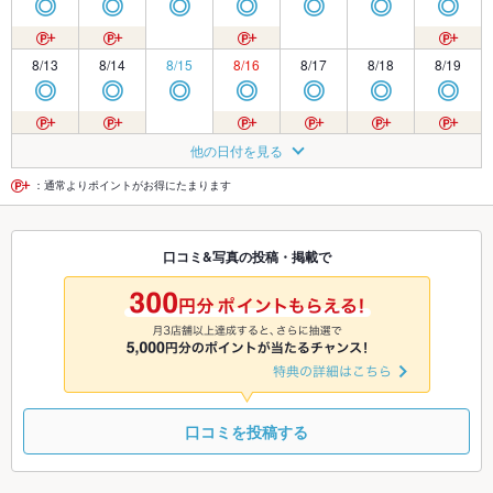
◎
◎
◎
◎
◎
◎
◎
8/13
8/14
8/15
8/16
8/17
8/18
8/19
◎
◎
◎
◎
◎
◎
◎
8/20
8/21
8/22
8/23
8/24
8/25
8/26
他の日付を見る
◎
◎
◎
◎
◎
◎
◎
：通常よりポイントがお得にたまります
8/27
8/28
8/29
8/30
8/31
9/1
9/2
口コミ&写真の投稿・掲載で
◎
◎
◎
◎
◎
◎
◎
9/3
9/4
9/5
9/6
9/7
9/8
9/9
◎
◎
◎
◎
◎
◎
◎
口コミを投稿する