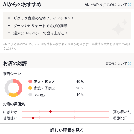
AIからのおすすめ
AIからのおすすめについて
ザクザク食感の名物フライドチキン！
ダーツやビリヤードで遊び心満載！
週末はDJイベントで盛り上がる！
※AIによる要約のため、不正確な情報が含まれる場合があります。掲載情報全文と併せてご確認
ください。
お店の総評
総評について
来店シーン
友人・知人と
40％
家族・子供と
20％
その他
40％
お店の雰囲気
にぎやか
落ち着いた
普段使い
特別な日
詳しい評価を見る