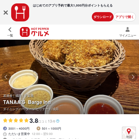
はじめてのアプリ予約で最大
1,000円分ポイントもらえる
ダウンロード
アプリで開く
一覧
マイメニュー
居酒屋 | 成田 | 千葉県
TANAA'S Barge Inn
ダイニングバー/ダーツ/ビリヤード/成田
3.8
13
口コミ
件
3001～4000円
501～1000円
ただいま営業中
12:00～翌5:00