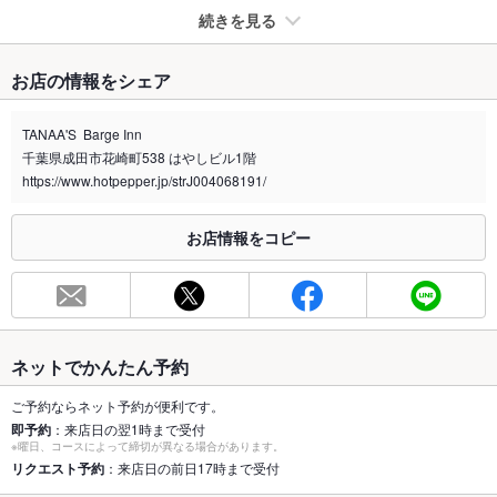
続きを見る
たばこ
お店の情報をシェア
禁煙・喫煙
分煙（仕切りなし）
TANAA'S Barge Inn
喫煙専用室
なし
千葉県成田市花崎町538 はやしビル1階
https://www.hotpepper.jp/strJ004068191/
※2020年4月1日～受動喫煙対策に関する法律が施行されています。正しい情報はお店へお問い
合わせください。
お店情報をコピー
お席
総席数
107席
最大宴会収
150人
容人数
ネットでかんたん予約
個室
なし
ご予約ならネット予約が便利です。
即予約
：来店日の翌1時まで受付
座敷
なし
※曜日、コースによって締切が異なる場合があります。
リクエスト予約
：来店日の前日17時まで受付
掘りごたつ
なし