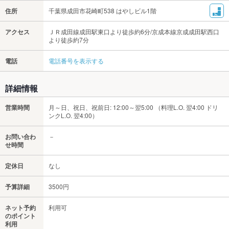
住所
千葉県成田市花崎町538 はやしビル1階
アクセス
ＪＲ成田線成田駅東口より徒歩約6分/京成本線京成成田駅西口
より徒歩約7分
電話
電話番号を表示する
詳細情報
営業時間
月～日、祝日、祝前日: 12:00～翌5:00 （料理L.O. 翌4:00 ドリ
ンクL.O. 翌4:00）
お問い合わ
－
せ時間
定休日
なし
予算詳細
3500円
ネット予約
利用可
のポイント
利用