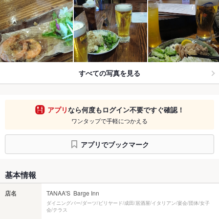
すべての写真を見る
アプリ
なら何度もログイン不要ですぐ確認！
ワンタップで手軽につかえる
アプリでブックマーク
基本情報
店名
TANAA'S Barge Inn
ダイニングバー/ダーツ/ビリヤード/成田/居酒屋/イタリアン/宴会/団体/女子
会/テラス