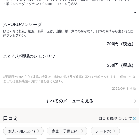
・翠ジンソーダ ・グラスワイン(赤・白)：300円(税込)
-
六ROKUジンソーダ
ひとくちに桜花、桜葉、煎茶、玉露、山椒、柚、六つの旬が咲く。日本の四季から生まれた国
産プレミアジン。
700円（税込）
こだわり酒場のレモンサワー
550円（税込）
※更新日が2021/3/31以前の情報は、当時の価格及び税率に基づく情報となります。 価格につき
ましては直接店舗へお問い合わせください。
2026/06/18 更新
すべてのメニューを見る
口コミ
口コミ機能について
友人・知人と(4)
家族・子供と(4)
デート(2)