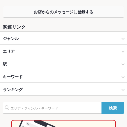
カウンター
あり
お店からのメッセージに登録する
ソファー
なし
関連リンク
テラス席
なし
ジャンル
貸切
貸切可
居酒屋
エリア
設備
Wi-Fi
あり
洋・和洋・各国料理・その他
成田
駅
バリアフリ
なし
成田・佐倉 × 居酒屋
成田 × 居酒屋
京成成田駅
キーワード
ー
成田・佐倉 × 洋・和洋・各国料理・その他
成田 × 洋・和洋・各国料理・その他
成田駅
ランキング
エビ料理
フライドポテト
チョリソー
ステーキ
ハンバーグ
駐車場
なし
カレーライス
パスタ
カルボナーラ
ペペロンチーノ
ピザ
マルゲリータ
英語メニュ
あり
成田駅 × 居酒屋
成田 × ダイニングバー・バル
千葉のグルメランキング
ー
検索
パフェ
アヒージョ
生ハム
リブアイステーキ
成田駅 × 洋・和洋・各国料理・その他
成田 × ビアホール
千葉の居酒屋ランキング
その他設備
－