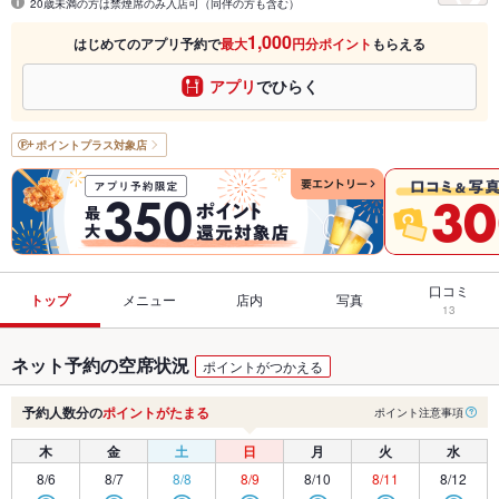
20歳未満の方は禁煙席のみ入店可（同伴の方も含む）
1,000
はじめてのアプリ予約で
最大
円分ポイント
もらえる
アプリ
でひらく
ポイントプラス
対象店
口コミ
トップ
メニュー
店内
写真
13
ネット予約の空席状況
ポイントがつかえる
予約人数分の
ポイントがたまる
ポイント注意事項
木
金
土
日
月
火
水
8/6
8/7
8/8
8/9
8/10
8/11
8/12