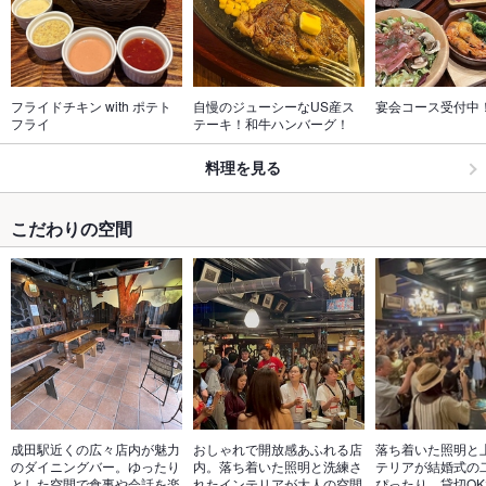
フライドチキン with ポテト
自慢のジューシーなUS産ス
宴会コース受付中
フライ
テーキ！和牛ハンバーグ！
料理を見る
こだわりの空間
成田駅近くの広々店内が魅力
おしゃれで開放感あふれる店
落ち着いた照明と
のダイニングバー。ゆったり
内。落ち着いた照明と洗練さ
テリアが結婚式の
とした空間で食事や会話を楽
れたインテリアが大人の空間
ぴったり。貸切O