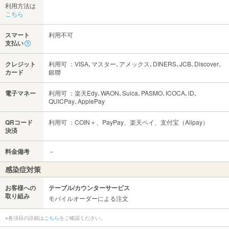
利用方法は
こちら
スマート
利用不可
支払い
クレジット
利用可 ：VISA､マスター､アメックス､DINERS､JCB､Discover､
カード
銀聯
電子マネー
利用可 ：楽天Edy､WAON､Suica､PASMO､ICOCA､iD､
QUICPay､ApplePay
QRコード
利用可 ：COIN＋、PayPay、楽天ペイ、支付宝（Alipay）
決済
料金備考
－
感染症対策
お客様への
テーブル/カウンターサービス
取り組み
モバイルオーダーによる注文
※各項目の詳細は
こちら
をご確認ください。