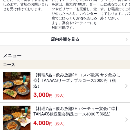
しめます。貸切のお問い合わ
を演出。最大約100席、ダー
出に残るひととき
せも受け付けております。
ツやビリヤードも完備し、遊
す。お電話にてご
び心もたっぷり。カウンター
けております。お
席ではゆっくりお酒を楽しめ
絡ください。
ます。宴会やパーティーにも
対応可能です。
店内外観を見る
メニュー
コース
【料理5品＋飲み放題2H コスパ最高 サク飲みに
◎】TANAA’Sリーズナブルコース3000円（税
込）
3,000
円（税込）
【料理7品＋飲み放題3H パーティー宴会に◎】
TANAA’S歓送迎会満足コース4000円(税込)
4,000
円（税込）