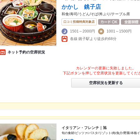
かかし 銚子店
和食/寿司/うどん/そば/丼ぶり/テーブル席
口コミ投稿特典対象店
1501～2000円
1001～1500円
各線 銚子駅より徒歩約68分
ネット予約の空席状況
カレンダーの更新に失敗しました。
下記ボタンを押して空席状況を更新してくだ
空席状況を更新する
イタリアン・フレンチ｜旭
旬の食材/ピッツァ/パスタ/リゾット/肉/魚介/野菜/本格