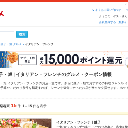
イ
よくある問い合わせ
ようこそ、
さん
ゲスト
会員登録する（無料）
銚子・旭 グルメ
イタリアン・フレンチ
子・旭 | イタリアン・フレンチのグルメ・クーポン情報
子・旭 イタリアン・フレンチのお店一覧です。さらに銚子・旭でおすすめの料理ジャンル
イ
、予算やこだわり条件を指定すれば、シーンや気分に合ったお店がサクサク探せます。ホッ
、こだわりメニュー
ピザ
や季節のおすすめ料理など、お店の最新情報をご紹介しているので安
店も拡大中です。友達どうしの飲み会にも、会社の宴会にも、デートやパーティーにもお得
15
索結果
件
1～15
件を表示
イタリアン・フレンチ｜銚子
ー食べたいを少しずつ楽ー いつでも気軽に、和食を愉