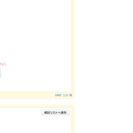
さい。
UNO うの 旭