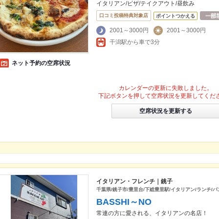
イタリアン/ピザ/テイクアウト/昼飲み
口コミ投稿特典対象店
ポイントつかえる
2001～3000円
2001～3000円
干潟駅から車で3分
ネット予約の空席状況
カレンダーの更新に失敗しました。
下記ボタンを押して空席状況を更新してくだ
空席状況を更新する
イタリアン・フレンチ｜銚子
千葉県/銚子市/豊里台/下総豊里駅/イタリアン/ランチ/パ
BASSHI～NO
常連の方に愛される、イタリアンの名店！