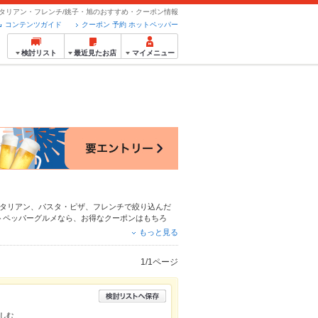
タリアン・フレンチ/銚子・旭のおすすめ・クーポン情報
コンテンツガイド
クーポン 予約 ホットペッパー
検討リスト
最近見たお店
マイメニュー
タリアン
、
パスタ・ピザ
、
フレンチ
で絞り込んだ
トペッパーグルメなら、お得なクーポンはもちろ
心！24時間使える簡単便利なネット予約が使える
もっと見る
に便利にホットペッパーグルメをご利用ください。
1/1ページ
しむ