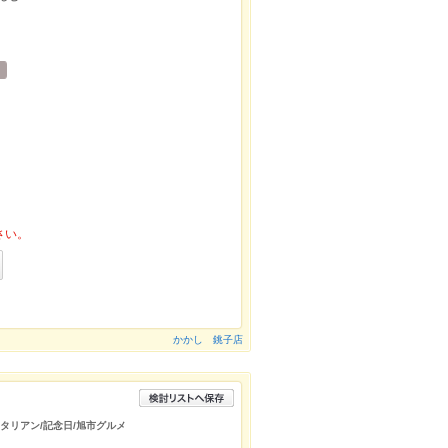
さい。
かかし 銚子店
イタリアン/記念日/旭市グルメ