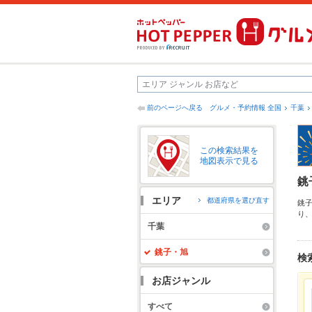
前のページへ戻る
グルメ・予約情報 全国
千葉
この検索結果を
地図表示で見る
銚
エリア
都道府県を選び直す
銚
り
ん
千葉
お
銚子・旭
検
お店ジャンル
すべて