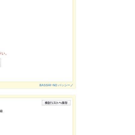
さい。
BASSHI~NO バッシーノ
線