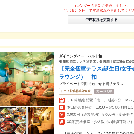
カレンダーの更新に失敗しました。
下記ボタンを押して空席状況を更新してくだ
空席状況を更新する
ダイニングバー・バル｜柏
柏 柏駅 個室 テラス 貸切 女子会 誕生日 歓送迎会 飲み
【完全個室テラス/誕生日/女子会
ラウンジ） 柏
プライベート空間で過ごせる貸切テラス
口コミ投稿特典対象店
ＪＲ常磐線 柏駅「南口」 徒歩2分 KSS
本日の営業時間：18:00～翌5:00(料理L.O.翌
3,000円（通常平均） 5,000円（宴会平均
30席(完全個室・少人数での貸切可能です♪
【完全個室はなれ】2～12名貸切OK◎