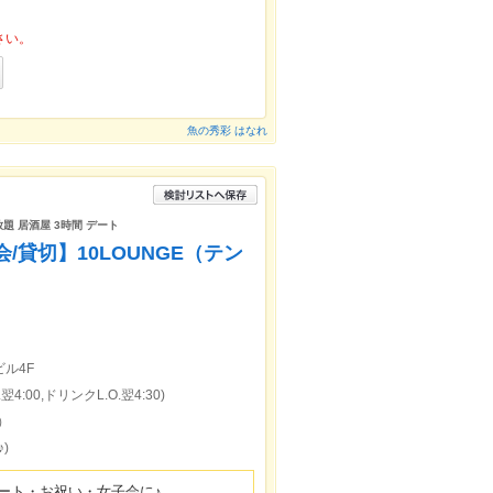
さい。
魚の秀彩 はなれ
放題 居酒屋 3時間 デート
/貸切】10LOUNGE（テン
ビル4F
4:00,ドリンクL.O.翌4:30)
）
)
デート・お祝い・女子会に♪