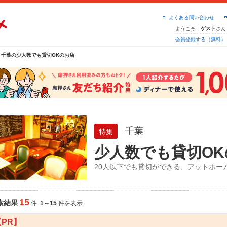
よくある問い合わせ
ようこそ、
さん
ゲスト
会員登録する（無料）
千葉の少人数でも貸切OKのお店
千葉
特集
少人数でも貸切OK
20人以下でも貸切ができる、アットホー
15
索結果
件
1～15
件を表示
【PR】