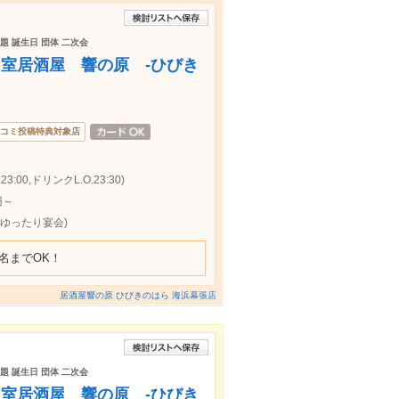
題 誕生日 団体 二次会
室居酒屋 響の原 -ひびき
コミ投稿特典対象店
:00,ドリンクL.O.23:30)
円～
でゆったり宴会)
名までOK！
居酒屋響の原 ひびきのはら 海浜幕張店
題 誕生日 団体 二次会
室居酒屋 響の原 -ひびき