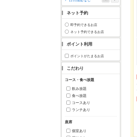
日付指定なし
月
火
水
木
金
土
日
ネット予約
1
2
3
4
5
6
7
8
9
10
11
即予約できるお店
12
13
14
15
16
17
18
ネット予約できるお店
19
20
21
22
23
24
25
ポイント利用
26
27
28
29
30
31
ポイントがたまるお店
こだわり
コース・食べ放題
飲み放題
食べ放題
コースあり
ランチあり
座席
個室あり