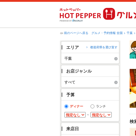
前のページへ戻る
グルメ・予約情報 全国
千葉
エリア
都道府県を選び直す
千葉
お店ジャンル
すべて
予算
ディナー
ランチ
～
検
来店日