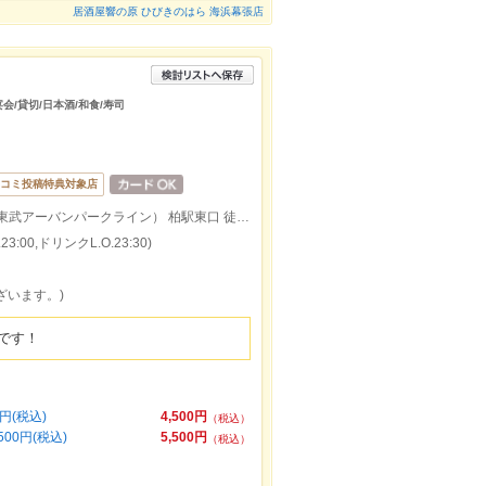
居酒屋響の原 ひびきのはら 海浜幕張店
宴会/貸切/日本酒/和食/寿司
コミ投稿特典対象店
ＪＲ常磐線 柏駅東口 徒歩5分/武野田線（東武アーバンパークライン） 柏駅東口 徒歩5分
:00,ドリンクL.O.23:30)
ざいます。)
です！
円(税込)
4,500円
（税込）
0円(税込)
5,500円
（税込）