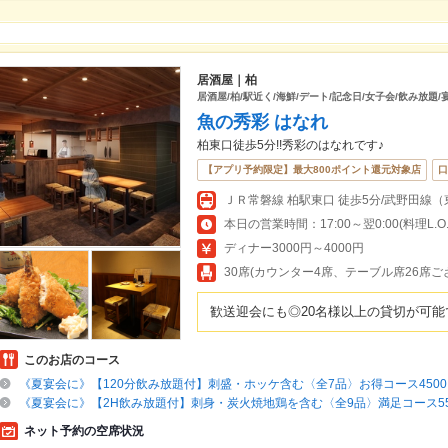
居酒屋｜柏
居酒屋/柏/駅近く/海鮮/デート/記念日/女子会/飲み放題/
魚の秀彩 はなれ
柏東口徒歩5分!!秀彩のはなれです♪
【アプリ予約限定】最大800ポイント還元対象店
口
本日の営業時間：17:00～翌0:00(料理L.O.23
ディナー3000円～4000円
30席(カウンター4席、テーブル席26席ご
歓送迎会にも◎20名様以上の貸切が可能
このお店のコース
《夏宴会に》【120分飲み放題付】刺盛・ホッケ含む〈全7品〉お得コース4500
《夏宴会に》【2H飲み放題付】刺身・炭火焼地鶏を含む〈全9品〉満足コース550
ネット予約の空席状況