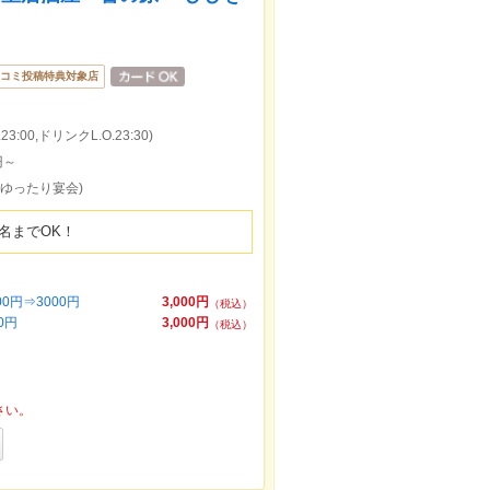
コミ投稿特典対象店
:00,ドリンクL.O.23:30)
円～
でゆったり宴会)
名までOK！
0円⇒3000円
3,000円
（税込）
0円
3,000円
（税込）
さい。