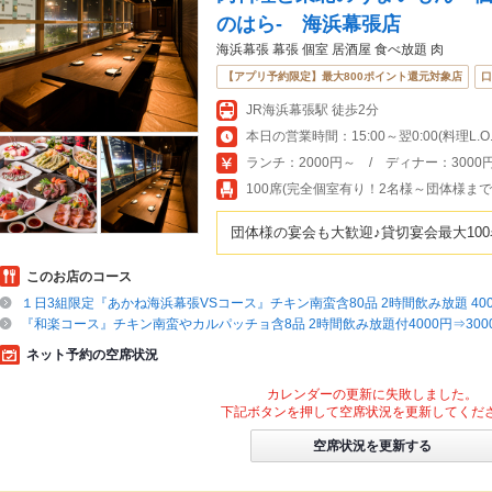
のはら- 海浜幕張店
海浜幕張 幕張 個室 居酒屋 食べ放題 肉
【アプリ予約限定】最大800ポイント還元対象店
口
JR海浜幕張駅 徒歩2分
本日の営業時間：15:00～翌0:00(料理L.O.23
ランチ：2000円～ / ディナー：3000
100席(完全個室有り！2名様～団体様ま
団体様の宴会も大歓迎♪貸切宴会最大100
このお店のコース
１日3組限定『あかね海浜幕張VSコース』チキン南蛮含80品 2時間飲み放題 400
『和楽コース』チキン南蛮やカルパッチョ含8品 2時間飲み放題付4000円⇒300
ネット予約の空席状況
カレンダーの更新に失敗しました。
下記ボタンを押して空席状況を更新してくだ
空席状況を更新する