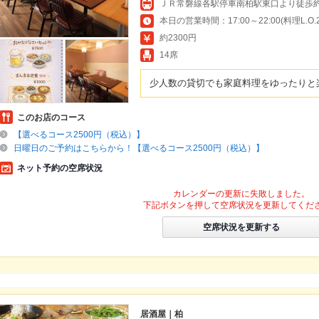
ＪＲ常磐線各駅停車南柏駅東口より徒歩約
本日の営業時間：17:00～22:00(料理L.O.21
約2300円
14席
少人数の貸切でも家庭料理をゆったりと
このお店のコース
【選べるコース2500円（税込）】
日曜日のご予約はこちらから！【選べるコース2500円（税込）】
ネット予約の空席状況
カレンダーの更新に失敗しました。
下記ボタンを押して空席状況を更新してくだ
空席状況を更新する
居酒屋｜柏