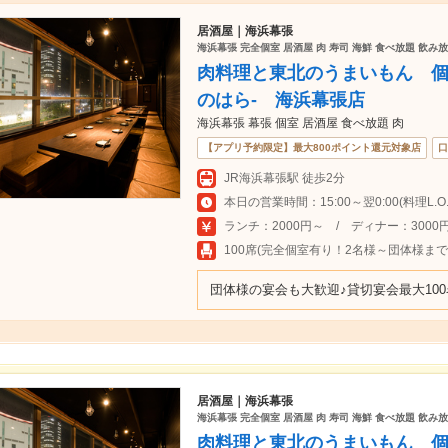
居酒屋｜海浜幕張
海浜幕張 完全個室 居酒屋 肉 寿司 海鮮 食べ放題 飲み放
肉料理と東北のうまいもん 個
のはら- 海浜幕張店
海浜幕張 幕張 個室 居酒屋 食べ放題 肉
【アプリ予約限定】最大800ポイント還元対象店
口
JR海浜幕張駅 徒歩2分
本日の営業時間：15:00～翌0:00(料理L.O.23
ランチ：2000円～ / ディナー：3000
100席(完全個室有り！2名様～団体様ま
団体様の宴会も大歓迎♪貸切宴会最大100
居酒屋｜海浜幕張
海浜幕張 完全個室 居酒屋 肉 寿司 海鮮 食べ放題 飲み放
肉料理と東北のうまいもん 個