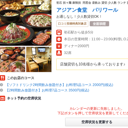
初石 担々麺 麻辣担 同窓会 昼飲み 貸切 少人数 ラン
アジアン食堂 パリワール
お通しなし！少人数貸切OK！
口コミ投稿特典対象店
初石駅から徒歩5分
本日の営業時間：11:00～23:00(料理L.O.22
ディナー2000円
32席
店舗貸切も10名様から承っております♪
このお店のコース
【ソフトドリンク2時間飲み放題付き】お料理5品コース 2000円(税込)
【2時間飲み放題付き】お料理7品コース 3500円(税込)
ネット予約の空席状況
カレンダーの更新に失敗しました。
下記ボタンを押して空席状況を更新してくだ
空席状況を更新する