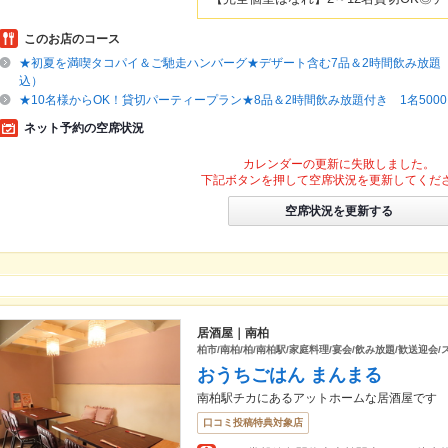
このお店のコース
★初夏を満喫タコパイ＆ご馳走ハンバーグ★デザート含む7品＆2時間飲み放題 4
込）
★10名様からOK！貸切パーティープラン★8品＆2時間飲み放題付き 1名500
ネット予約の空席状況
カレンダーの更新に失敗しました。
下記ボタンを押して空席状況を更新してくだ
空席状況を更新する
居酒屋｜南柏
柏市/南柏/柏/南柏駅/家庭料理/宴会/飲み放題/歓送迎会
おうちごはん まんまる
南柏駅チカにあるアットホームな居酒屋です
口コミ投稿特典対象店