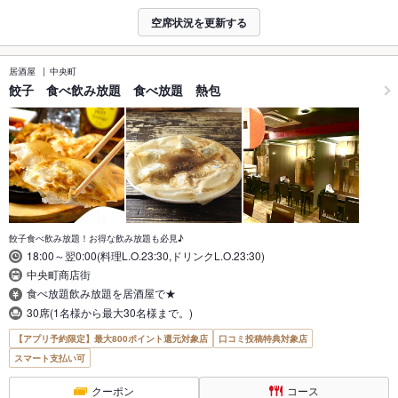
空席状況を更新する
居酒屋
中央町
餃子 食べ飲み放題 食べ放題 熱包
餃子食べ飲み放題！お得な飲み放題も必見♪
18:00～翌0:00(料理L.O.23:30,ドリンクL.O.23:30)
中央町商店街
食べ放題飲み放題を居酒屋で★
30席(1名様から最大30名様まで。)
【アプリ予約限定】最大800ポイント還元対象店
口コミ投稿特典対象店
スマート支払い可
クーポン
コース