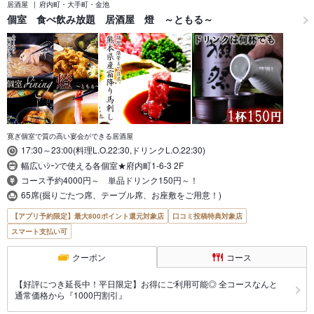
居酒屋
府内町・大手町・金池
個室 食べ飲み放題 居酒屋 燈 ～ともる～
寛ぎ個室で質の高い宴会ができる居酒屋
17:30～23:00(料理L.O.22:30,ドリンクL.O.22:30)
幅広いｼｰﾝで使える各個室★府内町1-6-3 2F
コース予約4000円～ 単品ドリンク150円～！
65席(掘りごたつ席、テーブル席、お座敷をご用意！)
【アプリ予約限定】最大800ポイント還元対象店
口コミ投稿特典対象店
スマート支払い可
クーポン
コース
【好評につき延長中！平日限定】お得にご利用可能◎ 全コースなんと
通常価格から『1000円割引』