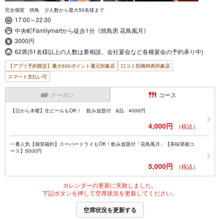
完全個室 焼鳥 少人数から最大50名様まで
17:00～22:30
中央町Familymartから徒歩1分《焼鳥房 花鳥風月》
3000円
62席(51名様以上の人数は要相談。会社宴会など各種宴会の予約承り中)
【アプリ予約限定】最大800ポイント還元対象店
口コミ投稿特典対象店
スマート支払い可
クーポン
コース
【日から木曜】生ビールもOK！ 飲み放題付 8品 4000円
4,000円
（税込）
一番人気【個室確約】スーパードライもOK！飲み放題付「花鳥風月」【美味堪能コ
ース】5000円
5,000円
（税込）
カレンダーの更新に失敗しました。
下記ボタンを押して空席状況を更新してください。
空席状況を更新する