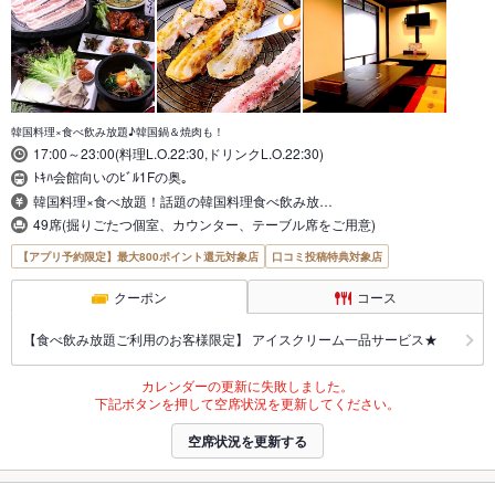
韓国料理×食べ飲み放題♪韓国鍋＆焼肉も！
17:00～23:00(料理L.O.22:30,ドリンクL.O.22:30)
ﾄｷﾊ会館向いのﾋﾞﾙ1Fの奥｡
韓国料理×食べ放題！話題の韓国料理食べ飲み放…
49席(掘りごたつ個室、カウンター、テーブル席をご用意)
【アプリ予約限定】最大800ポイント還元対象店
口コミ投稿特典対象店
クーポン
コース
【食べ飲み放題ご利用のお客様限定】 アイスクリーム一品サービス★
カレンダーの更新に失敗しました。
下記ボタンを押して空席状況を更新してください。
空席状況を更新する