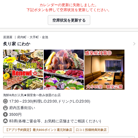
カレンダーの更新に失敗しました。
下記ボタンを押して空席状況を更新してください。
空席状況を更新する
居酒屋
府内町・大手町・金池
炙り家 にわか
海鮮&肉が人気★個室食べ飲み放題のお店
17:30～23:30(料理L.O.23:00,ドリンクL.O.23:00)
府内五番街沿い
3500円
83席(各種ご宴会等、お気軽に店舗までご相談ください)
【アプリ予約限定】最大800ポイント還元対象店
口コミ投稿特典対象店