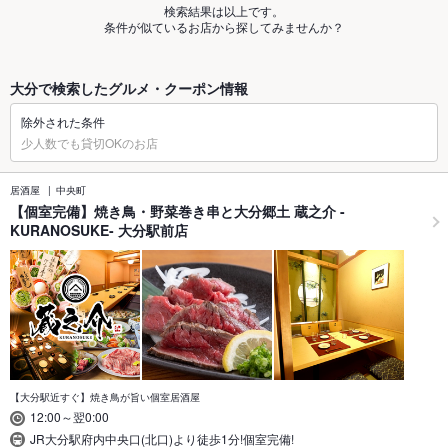
検索結果は以上です。
条件が似ているお店から探してみませんか？
大分で検索したグルメ・クーポン情報
除外された条件
少人数でも貸切OKのお店
居酒屋
中央町
【個室完備】焼き鳥・野菜巻き串と大分郷土 蔵之介 -
KURANOSUKE- 大分駅前店
【大分駅近すぐ】焼き鳥が旨い個室居酒屋
12:00～翌0:00
JR大分駅府内中央口(北口)より徒歩1分!個室完備!