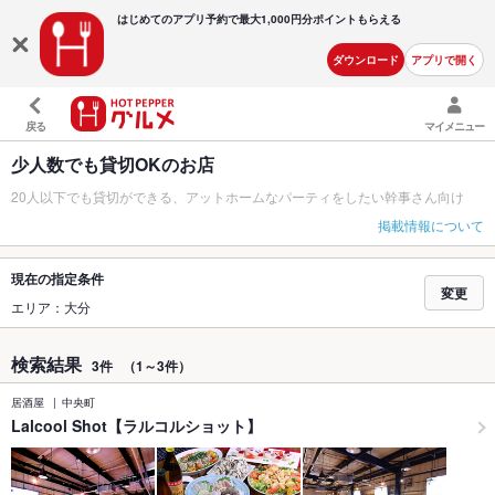
はじめてのアプリ予約で最大
1,000円分ポイントもらえる
ダウンロード
アプリで開く
戻る
マイメニュー
少人数でも貸切OKのお店
20人以下でも貸切ができる、アットホームなパーティをしたい幹事さん向け
掲載情報について
現在の指定条件
変更
エリア：大分
検索結果
3件
（1～3件）
居酒屋
中央町
Lalcool Shot【ラルコルショット】