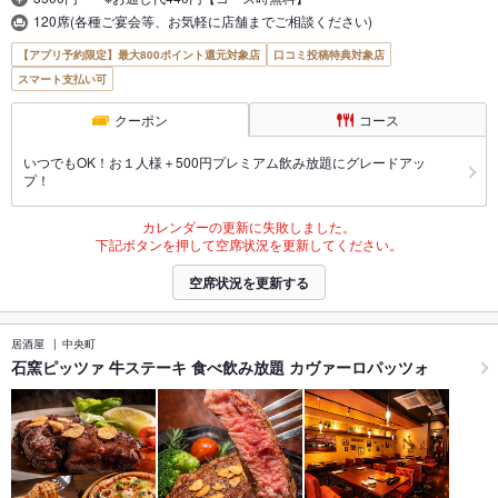
120席(各種ご宴会等、お気軽に店舗までご相談ください)
【アプリ予約限定】最大800ポイント還元対象店
口コミ投稿特典対象店
スマート支払い可
クーポン
コース
いつでもOK！お１人様＋500円プレミアム飲み放題にグレードアッ
プ！
カレンダーの更新に失敗しました。
下記ボタンを押して空席状況を更新してください。
空席状況を更新する
居酒屋
中央町
石窯ピッツァ 牛ステーキ 食べ飲み放題 カヴァーロパッツォ