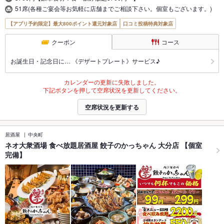
51席(各種ご宴会等お気軽に店舗までご相談下さい。個室もございます。)
【アプリ予約限定】最大800ポイント還元対象店
口コミ投稿特典対象店
クーポン
コース
お誕生日・記念日に… 《デザートプレート》サービス♪
カレンダーの更新に失敗しました。
下記ボタンを押して空席状況を更新してください。
空席状況を更新する
居酒屋
中央町
ネオ大衆酒場 食べ放題居酒屋 餃子のかっちゃん 大分店 【個室
完備】