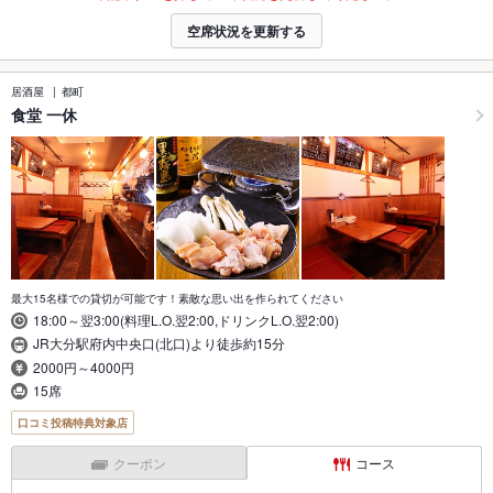
空席状況を更新する
居酒屋
都町
食堂 一休
最大15名様での貸切が可能です！素敵な思い出を作られてください
18:00～翌3:00(料理L.O.翌2:00,ドリンクL.O.翌2:00)
JR大分駅府内中央口(北口)より徒歩約15分
2000円～4000円
15席
口コミ投稿特典対象店
クーポン
コース