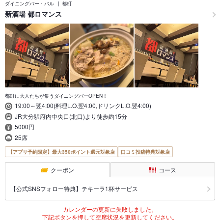
ダイニングバー・バル
都町
新酒場 都ロマンス
都町に大人たちが集うダイニングバーOPEN！
19:00～翌4:00(料理L.O.翌4:00,ドリンクL.O.翌4:00)
JR大分駅府内中央口(北口)より徒歩約15分
5000円
25席
【アプリ予約限定】最大350ポイント還元対象店
口コミ投稿特典対象店
クーポン
コース
【公式SNSフォロー特典】テキーラ1杯サービス
カレンダーの更新に失敗しました。
下記ボタンを押して空席状況を更新してください。