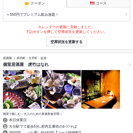
クーポン
コース
＋550円でプレミアム飲み放題！
カレンダーの更新に失敗しました。
下記ボタンを押して空席状況を更新してください。
空席状況を更新する
居酒屋
府内町・大手町・金池
個室居酒屋 虎竹はなれ
個室で愉しむ～大人のための美酒美食空間～
本日休業日
大分駅でて徒歩5分｡府内五番街のﾛｰｿﾝそば
3500円 ※お通し代440円【コース時無料】