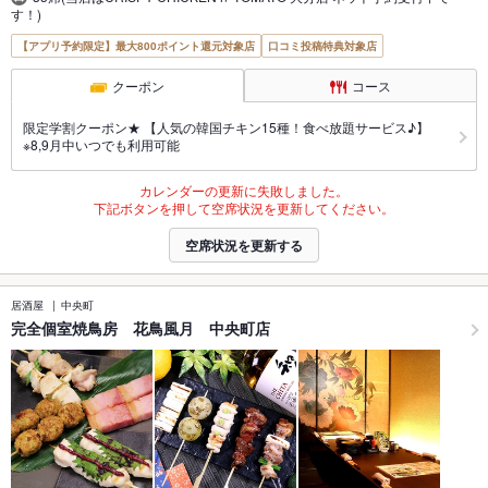
す！)
【アプリ予約限定】最大800ポイント還元対象店
口コミ投稿特典対象店
クーポン
コース
限定学割クーポン★ 【人気の韓国チキン15種！食べ放題サービス♪】
※8,9月中いつでも利用可能
カレンダーの更新に失敗しました。
下記ボタンを押して空席状況を更新してください。
空席状況を更新する
居酒屋
中央町
完全個室焼鳥房 花鳥風月 中央町店