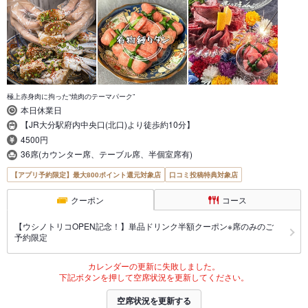
極上赤身肉に拘った“焼肉のテーマパーク”
本日休業日
【JR大分駅府内中央口(北口)より徒歩約10分】
4500円
36席(カウンター席、テーブル席、半個室席有)
【アプリ予約限定】最大800ポイント還元対象店
口コミ投稿特典対象店
クーポン
コース
【ウシノトリコOPEN記念！】単品ドリンク半額クーポン※席のみのご
予約限定
カレンダーの更新に失敗しました。
下記ボタンを押して空席状況を更新してください。
空席状況を更新する