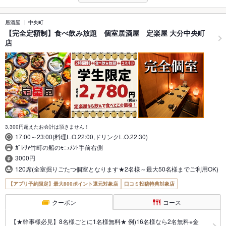
居酒屋
中央町
【完全定額制】食べ飲み放題 個室居酒屋 定楽屋 大分中央町
店
3,300円超えたお会計は頂きません！
17:00～23:00(料理L.O.22:00,ドリンクL.O.22:30)
ｶﾞﾚﾘｱ竹町の船のﾓﾆｭﾒﾝﾄ手前右側
3000円
120席(全室掘りごたつ個室となります★2名様～最大50名様までご利用OK)
【アプリ予約限定】最大800ポイント還元対象店
口コミ投稿特典対象店
クーポン
コース
【★幹事様必見】8名様ごとに1名様無料★ 例)16名様なら2名無料※金