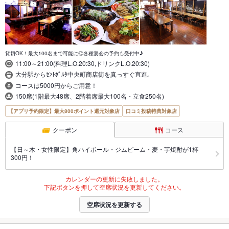
貸切OK！最大100名まで可能に◎各種宴会の予約も受付中♪
11:00～21:00(料理L.O.20:30,ドリンクL.O.20:30)
大分駅からｾﾝﾄﾎﾟﾙﾀ中央町商店街を真っすぐ直進｡
コースは5000円からご用意！
150席(1階最大48席、2階着席最大100名・立食250名)
【アプリ予約限定】最大800ポイント還元対象店
口コミ投稿特典対象店
クーポン
コース
【日～木・女性限定】角ハイボール・ジムビーム・麦・芋焼酎が1杯
300円！
カレンダーの更新に失敗しました。
下記ボタンを押して空席状況を更新してください。
空席状況を更新する