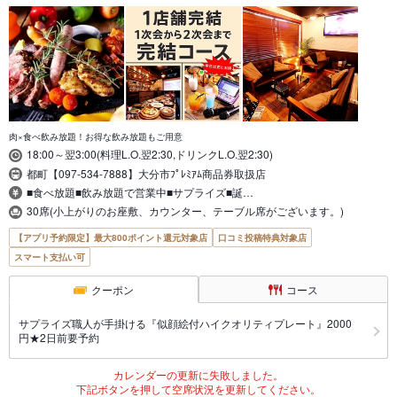
肉×食べ飲み放題！お得な飲み放題もご用意
18:00～翌3:00(料理L.O.翌2:30,ドリンクL.O.翌2:30)
都町【097-534-7888】大分市ﾌﾟﾚﾐｱﾑ商品券取扱店
■食べ放題■飲み放題で営業中■サプライズ■誕…
30席(小上がりのお座敷、カウンター、テーブル席がございます。)
【アプリ予約限定】最大800ポイント還元対象店
口コミ投稿特典対象店
スマート支払い可
クーポン
コース
サプライズ職人が手掛ける『似顔絵付ハイクオリティプレート』2000
円★2日前要予約
カレンダーの更新に失敗しました。
下記ボタンを押して空席状況を更新してください。