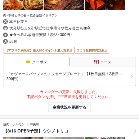
肉×本格ピザの食べ飲み放題イタリアン
本日休業日
大分駅徒歩5分/駅近で仕事帰りや飲み会にも便利
★食べ飲み放題最安値！税込4300円～
59席
【アプリ予約限定】最大800ポイント還元対象店
口コミ投稿特典対象店
クーポン
コース
『カヴァーロパッツォのメッセージプレート』【1枚目無料！2枚目～
500円】
カレンダーの更新に失敗しました。
下記ボタンを押して空席状況を更新してください。
空席状況を更新する
焼肉・ホルモン
中央町
【8/16 OPEN予定】ウシノトリコ