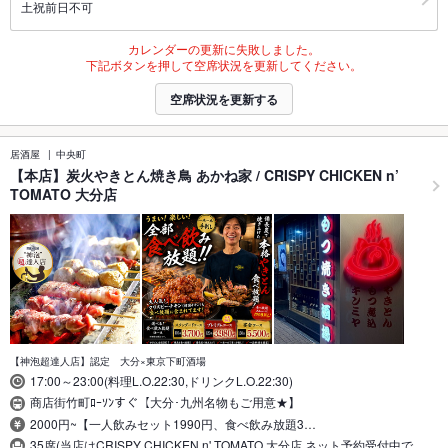
土祝前日不可
カレンダーの更新に失敗しました。
下記ボタンを押して空席状況を更新してください。
空席状況を更新する
居酒屋
中央町
【本店】炭火やきとん焼き鳥 あかね家 / CRISPY CHICKEN n’
TOMATO 大分店
【神泡超達人店】認定 大分×東京下町酒場
17:00～23:00(料理L.O.22:30,ドリンクL.O.22:30)
商店街竹町ﾛｰｿﾝすぐ【大分･九州名物もご用意★】
2000円~【一人飲みセット1990円、食べ飲み放題3…
35席(当店はCRISPY CHICKEN n' TOMATO 大分店 ネット予約受付中で