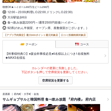
喫煙OK★ハイボール99円/生ビール299円
12:00～23:00(料理L.O.22:00,ドリンクL.O.22:30)
大分駅徒歩6分
食べ飲み放題2200円～/通常2500円前後/ハイボー…
92席(のれん半個室、オープン席、座敷個室がございます。)
【アプリ予約限定】最大800ポイント還元対象店
口コミ投稿特典対象店
クーポン
コース
【幹事様特典◎】●宴会幹事様必見●6名様以上につき1名様無料
★MAX3名様迄
カレンダーの更新に失敗しました。
下記ボタンを押して空席状況を更新してください。
空席状況を更新する
居酒屋
府内町・大手町・金池
サムギョプサルと韓国料理 食べ飲み放題 『府内楼』 府内店