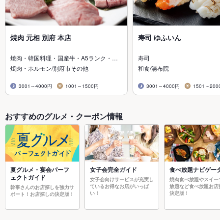
焼肉 元相 別府 本店
寿司 ゆふいん
焼肉・韓国料理・国産牛・A5ランク・…
寿司
焼肉・ホルモン/別府市その他
和食/湯布院
3001～4000円
1001～1500円
3001～4000円
1501～200
おすすめのグルメ・クーポン情報
夏グルメ・宴会パーフ
女子会完全ガイド
食べ放題ナビゲー
ェクトガイド
女子会向けサービスが充実し
焼肉食べ放題やスイー
ているお得なお店がいっぱ
放題など食べ放題お店
幹事さんのお店探しを強力サ
い！
決定版！
ポート！お店探しの決定版！