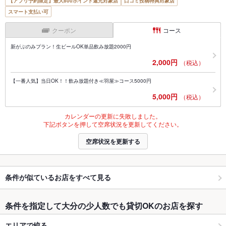
【アプリ予約限定】最大800ポイント還元対象店
口コミ投稿特典対象店
スマート支払い可
クーポン
コース
新がぶのみプラン！生ビールOK単品飲み放題2000円
2,000円
（税込）
【一番人気】当日OK！！飲み放題付き≪羽屋≫コース5000円
5,000円
（税込）
カレンダーの更新に失敗しました。
下記ボタンを押して空席状況を更新してください。
空席状況を更新する
条件が似ているお店をすべて見る
条件を指定して大分の少人数でも貸切OKのお店を探す
エリアで絞る