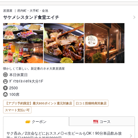
居酒屋
府内町・大手町・金池
サケメシスタンド食堂エイチ
懐かしくて新しい。新定番のネオ大衆居酒屋
本日休業日
ﾀﾞｲﾜﾛｲﾈｯﾄﾎﾃﾙ大分1F
2500
100席
【アプリ予約限定】最大800ポイント還元対象店
口コミ投稿特典対象店
スマート支払い可
クーポン
コース
サク呑み／2次会などにおススメ◎≪生ビールもOK！90分単品飲み放
題≫平日1800円/金土祝前2000円