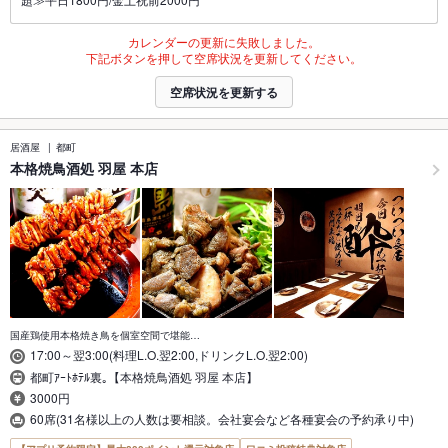
カレンダーの更新に失敗しました。
下記ボタンを押して空席状況を更新してください。
空席状況を更新する
居酒屋
都町
本格焼鳥酒処 羽屋 本店
国産鶏使用本格焼き鳥を個室空間で堪能…
17:00～翌3:00(料理L.O.翌2:00,ドリンクL.O.翌2:00)
都町ｱｰﾄﾎﾃﾙ裏｡【本格焼鳥酒処 羽屋 本店】
3000円
60席(31名様以上の人数は要相談。会社宴会など各種宴会の予約承り中)