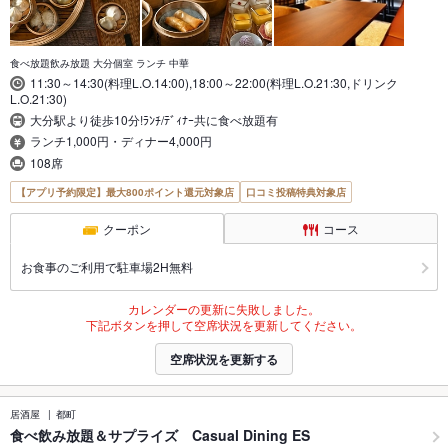
食べ放題飲み放題 大分個室 ランチ 中華
11:30～14:30(料理L.O.14:00),18:00～22:00(料理L.O.21:30,ドリンク
L.O.21:30)
大分駅より徒歩10分!ﾗﾝﾁ/ﾃﾞｨﾅｰ共に食べ放題有
ランチ1,000円・ディナー4,000円
108席
【アプリ予約限定】最大800ポイント還元対象店
口コミ投稿特典対象店
クーポン
コース
お食事のご利用で駐車場2H無料
カレンダーの更新に失敗しました。
下記ボタンを押して空席状況を更新してください。
空席状況を更新する
居酒屋
都町
食べ飲み放題＆サプライズ Casual Dining ES