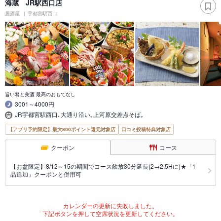
海蔵 JR駅西口店
居酒屋
宇都宮駅西口
旨い肴と美酒 最高のおもてなし
3001～4000円
JR宇都宮駅西口､大通り沿い｡上河原交差点そば｡
【アプリ予約限定】最大800ポイント還元対象店
口コミ投稿特典対象店
クーポン
コース
【お盆限定】8/12～15の期間でコース飲放30分延長(2→2.5Hに)★「1
品追加」クーポンと併用可
カレンダーの更新に失敗しました。
下記ボタンを押して空席状況を更新してください。