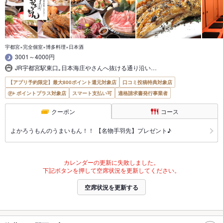
宇都宮×完全個室×博多料理×日本酒
3001～4000円
JR宇都宮駅東口｡日本海庄やさんへ抜ける通り沿い…
【アプリ予約限定】最大800ポイント還元対象店
口コミ投稿特典対象店
ポイントプラス対象店
スマート支払い可
適格請求書発行事業者
クーポン
コース
よかろうもんのうまいもん！！ 【名物手羽先】プレゼント♪
カレンダーの更新に失敗しました。
下記ボタンを押して空席状況を更新してください。
空席状況を更新する