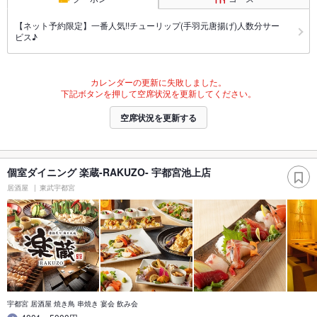
【ネット予約限定】一番人気!!チューリップ(手羽元唐揚げ)人数分サー
ビス♪
カレンダーの更新に失敗しました。
下記ボタンを押して空席状況を更新してください。
空席状況を更新する
個室ダイニング 楽蔵‐RAKUZO‐ 宇都宮池上店
居酒屋
東武宇都宮
宇都宮 居酒屋 焼き鳥 串焼き 宴会 飲み会