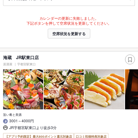
カレンダーの更新に失敗しました。
下記ボタンを押して空席状況を更新してください。
空席状況を更新する
海蔵 JR駅東口店
居酒屋
宇都宮駅東口
旨い肴と美酒
3001～4000円
JR宇都宮駅東口より徒歩3分
【アプリ予約限定】最大800ポイント還元対象店
口コミ投稿特典対象店