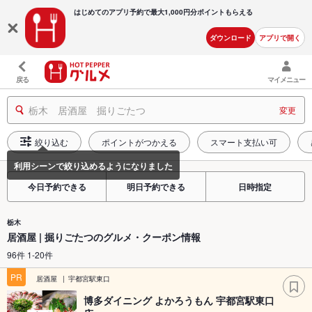
はじめてのアプリ予約で最大
1,000円分ポイントもらえる
ダウンロード
アプリで開く
戻る
マイメニュー
栃木 居酒屋 掘りごたつ
変更
絞り込む
ポイントがつかえる
スマート支払い可
今日予約できる
明日予約できる
日時指定
栃木
居酒屋 | 掘りごたつのグルメ・クーポン情報
96件 1-20件
PR
居酒屋
宇都宮駅東口
博多ダイニング よかろうもん 宇都宮駅東口