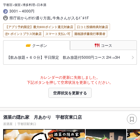
宇都宮×個室×博多料理×日本酒
3001～4000円
県庁前からｵﾘｵﾝ通り方面｡牛角さんが入るﾋﾞﾙ1F
【アプリ予約限定】最大800ポイント還元対象店
口コミ投稿特典対象店
ポイントプラス対象店
スマート支払い可
適格請求書発行事業者
クーポン
コース
【飲み放題＋６０分】平日限定 飲み放題付5000円コース 2H→3H
カレンダーの更新に失敗しました。
下記ボタンを押して空席状況を更新してください。
空席状況を更新する
酒菜の隠れ家 月あかり 宇都宮東口店
居酒屋
宇都宮駅東口