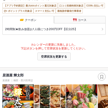
【アプリ予約限定】最大800ポイント還元対象店
口コミ投稿特典対象店
COIN+支払い可
ポイントプラス対象店
スマート支払い可
適格請求書発行事業者
クーポン
コース
2時間制★飲み放題お1人様につき200円OFF【区分25】
カレンダーの更新に失敗しました。
下記ボタンを押して空席状況を更新してください。
空席状況を更新する
居酒屋 輝太郎
居酒屋
鶴田・西川田周辺