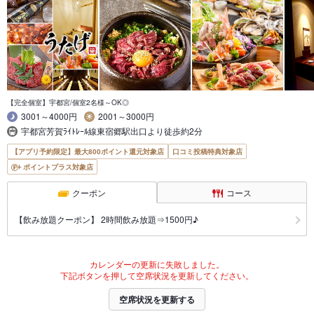
【完全個室】宇都宮/個室2名様～OK◎
3001～4000円
2001～3000円
宇都宮芳賀ﾗｲﾄﾚｰﾙ線東宿郷駅出口より徒歩約2分
【アプリ予約限定】最大800ポイント還元対象店
口コミ投稿特典対象店
ポイントプラス対象店
クーポン
コース
【飲み放題クーポン】 2時間飲み放題⇒1500円♪
カレンダーの更新に失敗しました。
下記ボタンを押して空席状況を更新してください。
空席状況を更新する