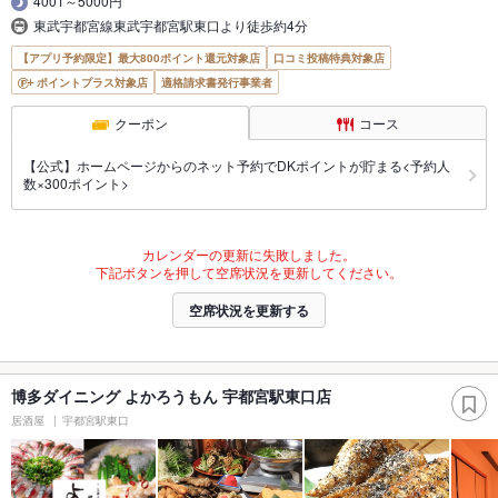
4001～5000円
東武宇都宮線東武宇都宮駅東口より徒歩約4分
【アプリ予約限定】最大800ポイント還元対象店
口コミ投稿特典対象店
ポイントプラス対象店
適格請求書発行事業者
クーポン
コース
【公式】ホームページからのネット予約でDKポイントが貯まる<予約人
数×300ポイント>
カレンダーの更新に失敗しました。
下記ボタンを押して空席状況を更新してください。
空席状況を更新する
博多ダイニング よかろうもん 宇都宮駅東口店
居酒屋
宇都宮駅東口