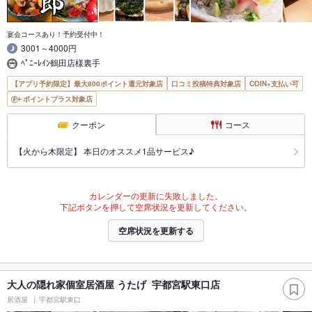
宴会コースあり！予約受付中！
3001～4000円
ﾍﾟﾆｰﾚｲﾝ鶴田店様裏手
【アプリ予約限定】最大800ポイント還元対象店
口コミ投稿特典対象店
COIN+支払い可
ポイントプラス対象店
クーポン
コース
【火から木限定】 本日のオススメ1品サービス♪
カレンダーの更新に失敗しました。
下記ボタンを押して空席状況を更新してください。
空席状況を更新する
大人の隠れ家個室居酒屋 うたげ 宇都宮駅東口店
居酒屋
宇都宮駅東口