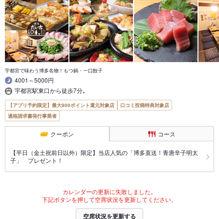
宇都宮で味わう博多名物！もつ鍋・一口餃子
4001～5000円
宇都宮駅東口から徒歩7分｡
【アプリ予約限定】最大800ポイント還元対象店
口コミ投稿特典対象店
適格請求書発行事業者
クーポン
コース
【平日（金土祝前日以外）限定】当店人気の「博多直送！青唐辛子明太
子」 プレゼント！
カレンダーの更新に失敗しました。
下記ボタンを押して空席状況を更新してください。
空席状況を更新する