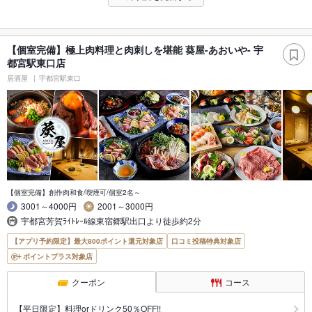
【個室完備】極上肉料理と肉刺しを堪能 葵屋-あおいや- 宇
都宮駅東口店
居酒屋
宇都宮駅東口
【個室完備】創作肉和食/喫煙可/個室2名～
3001～4000円
2001～3000円
宇都宮芳賀ﾗｲﾄﾚｰﾙ線東宿郷駅出口より徒歩約2分
【アプリ予約限定】最大800ポイント還元対象店
口コミ投稿特典対象店
ポイントプラス対象店
クーポン
コース
【平日限定】料理orドリンク50％OFF!!