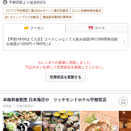
宇都宮駅より徒歩約2分
【アプリ予約限定】最大800ポイント還元対象店
口コミ投稿特典対象店
ポイントプラス対象店
適格請求書発行事業者
クーポン
コース
【早割/18:00まで入店】コースじゃなくても飲み放題OK◎2時間単品飲
み放題が1200円⇒780円に♪
カレンダーの更新に失敗しました。
下記ボタンを押して空席状況を更新してください。
空席状況を更新する
本格和食割烹 日本海庄や リッチモンドホテル宇都宮店
居酒屋
宇都宮駅西口