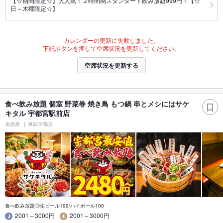
【☆期間限定☆】大人気！２時間制スタンダード飲み放題999円！【☆
日～木曜限定☆】
カレンダーの更新に失敗しました。
下記ボタンを押して空席状況を更新してください。
空席状況を更新する
食べ飲み放題 個室 野菜巻 焼き鳥 もつ鍋 串とメシにはサケ
キタル 宇都宮駅前店
居酒屋
東武宇都宮
食べ飲み放題◎生ビール199/ハイボール100
2001～3000円
2001～3000円