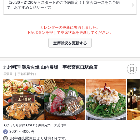
【20:30～21:30からスタートのご予約限定！】宴会コースをご予約
で、おすすめ１品サービス
カレンダーの更新に失敗しました。
下記ボタンを押して空席状況を更新してください。
空席状況を更新する
九州料理 鶏炭火焼 山内農場 宇都宮東口駅前店
居酒屋
宇都宮駅東口
★ゆったりお得★WEB予約限定コース受付中
3001～4000円
JR宇都宮駅東口より徒歩1分です｡