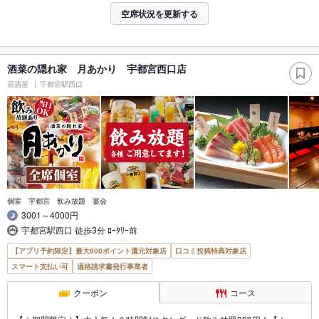
空席状況を更新する
酒菜の隠れ家 月あかり 宇都宮西口店
居酒屋
宇都宮駅西口
個室 宇都宮 飲み放題 宴会
3001～4000円
宇都宮駅西口 徒歩3分 ﾛｰﾀﾘｰ前
【アプリ予約限定】最大800ポイント還元対象店
口コミ投稿特典対象店
スマート支払い可
適格請求書発行事業者
クーポン
コース