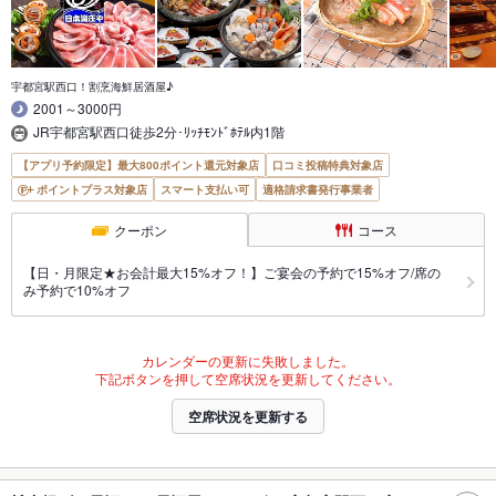
宇都宮駅西口！割烹海鮮居酒屋♪
2001～3000円
JR宇都宮駅西口徒歩2分･ﾘｯﾁﾓﾝﾄﾞﾎﾃﾙ内1階
【アプリ予約限定】最大800ポイント還元対象店
口コミ投稿特典対象店
ポイントプラス対象店
スマート支払い可
適格請求書発行事業者
クーポン
コース
【日・月限定★お会計最大15%オフ！】ご宴会の予約で15%オフ/席の
み予約で10%オフ
カレンダーの更新に失敗しました。
下記ボタンを押して空席状況を更新してください。
空席状況を更新する