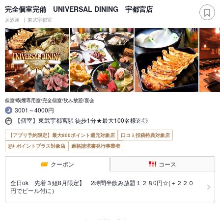
完全個室完備 UNIVERSAL DINING 宇都宮店
居酒屋
東武宇都宮
個室/喫煙専用室/完全個室/飲み放題/宴会
3001～4000円
【個室】東武宇都宮駅 徒歩1分★最大100名様迄◎
【アプリ予約限定】最大800ポイント還元対象店
口コミ投稿特典対象店
ポイントプラス対象店
適格請求書発行事業者
クーポン
コース
全日ok 先着３組8月限定】 2時間半飲み放題１２８0円☆(＋２２０
円でビール付に）