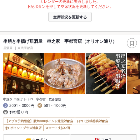
カレンダーの更新に失敗しました。
下記ボタンを押して空席状況を更新してください。
空席状況を更新する
串焼き串揚げ居酒屋 串之家 宇都宮店（オリオン通り）
居酒屋
東武宇都宮
串焼き 串揚げ レトロ 宇都宮 飲み放題
2001～3000円
501～1000円
ｵﾘｵﾝ通り内
【アプリ予約限定】最大800ポイント還元対象店
口コミ投稿特典対象店
ポイントプラス対象店
スマート支払い可
クーポン
コース