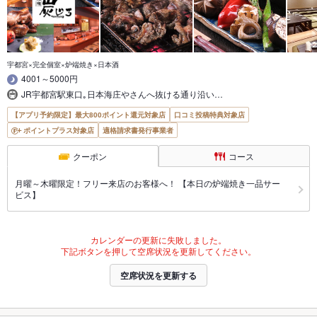
宇都宮×完全個室×炉端焼き×日本酒
4001～5000円
JR宇都宮駅東口｡日本海庄やさんへ抜ける通り沿い…
【アプリ予約限定】最大800ポイント還元対象店
口コミ投稿特典対象店
ポイントプラス対象店
適格請求書発行事業者
クーポン
コース
月曜～木曜限定！フリー来店のお客様へ！ 【本日の炉端焼き一品サー
ビス】
カレンダーの更新に失敗しました。
下記ボタンを押して空席状況を更新してください。
空席状況を更新する