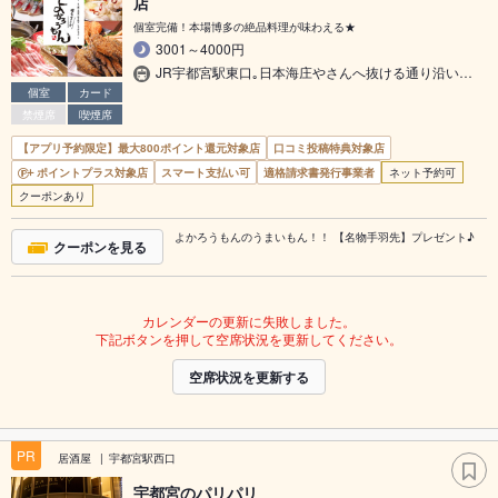
店
個室完備！本場博多の絶品料理が味わえる★
3001～4000円
JR宇都宮駅東口｡日本海庄やさんへ抜ける通り沿い…
個室
カード
禁煙席
喫煙席
【アプリ予約限定】最大800ポイント還元対象店
口コミ投稿特典対象店
ポイントプラス対象店
スマート支払い可
適格請求書発行事業者
ネット予約可
クーポンあり
よかろうもんのうまいもん！！ 【名物手羽先】プレゼント♪
クーポンを見る
カレンダーの更新に失敗しました。
下記ボタンを押して空席状況を更新してください。
空席状況を更新する
PR
居酒屋
宇都宮駅西口
宇都宮のパリパリ