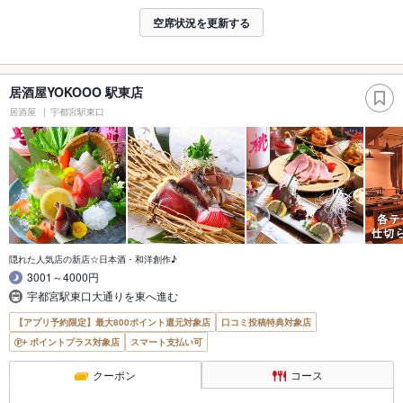
空席状況を更新する
居酒屋YOKOOO 駅東店
居酒屋
宇都宮駅東口
隠れた人気店の新店☆日本酒・和洋創作♪
3001～4000円
宇都宮駅東口大通りを東へ進む
【アプリ予約限定】最大800ポイント還元対象店
口コミ投稿特典対象店
ポイントプラス対象店
スマート支払い可
クーポン
コース