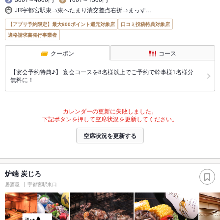
JR宇都宮駅東→東へたまり漬交差点右折→まっす…
【アプリ予約限定】最大800ポイント還元対象店
口コミ投稿特典対象店
適格請求書発行事業者
クーポン
コース
【宴会予約特典♪】 宴会コースを8名様以上でご予約で幹事様1名様分
無料に！
カレンダーの更新に失敗しました。
下記ボタンを押して空席状況を更新してください。
空席状況を更新する
炉端 炭じろ
居酒屋
宇都宮駅東口