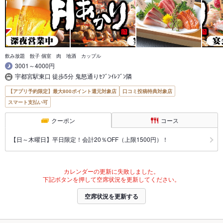
飲み放題 餃子 個室 肉 地酒 カップル
3001～4000円
宇都宮駅東口 徒歩5分 鬼怒通りｾﾌﾞﾝｲﾚﾌﾞﾝ隣
【アプリ予約限定】最大800ポイント還元対象店
口コミ投稿特典対象店
スマート支払い可
クーポン
コース
【日～木曜日】平日限定！会計20％OFF（上限1500円）！
カレンダーの更新に失敗しました。
下記ボタンを押して空席状況を更新してください。
空席状況を更新する