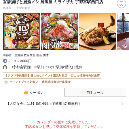
旨唐揚げと居酒メシ 居酒屋 ミライザカ 宇都宮駅西口店
居酒屋
宇都宮駅西口
宇都宮 居酒屋 飲み放題 宴会 団体
2001～3000円
JR宇都宮駅西口⇒駅前､ﾗﾗｽｸｴｱ駅側2階入口北側
【アプリ予約限定】最大800ポイント還元対象店
口コミ投稿特典対象店
ポイントプラス対象店
適格請求書発行事業者
クーポン
コース
【大切な会には♪】8名様以上で幹事1名様無料！
カレンダーの更新に失敗しました。
下記ボタンを押して空席状況を更新してください。