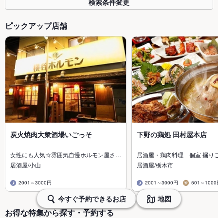
検索条件変更
ピックアップ店舗
炭火焼肉大衆酒場いごっそ
下野の鶏処 田村屋本店
女性にも人気☆雰囲気自慢ホルモン屋さ…
居酒屋・鶏肉料理 個室 掘り
居酒屋/小山
居酒屋/栃木市
2001～3000円
2001～3000円
501～100
今すぐ予約できるお店
地図
お得な特集から探す・予約する