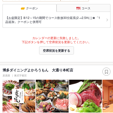
クーポン
コース
【お盆限定】8/12～15の期間でコース飲放30分延長(2→2.5Hに)★「1
品追加」クーポンと併用可
カレンダーの更新に失敗しました。
下記ボタンを押して空席状況を更新してください。
空席状況を更新する
博多ダイニングよかろうもん 大通り本町店
居酒屋
東武宇都宮