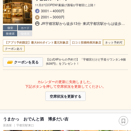
11月27日OPEN!!素揚げ酒場が宇都宮に上陸！
3001～4000円
2001～3000円
JR宇都宮駅から徒歩13分･東武宇都宮駅からは徒歩…
個室
カード
禁煙席
喫煙席
【アプリ予約限定】最大800ポイント還元対象店
口コミ投稿特典対象店
ネット予約可
クーポンあり
【公式HPからの予約で】 「宇都宮だけど手造りワンタン8個
クーポンを見る
(628円)」をプレゼント！
カレンダーの更新に失敗しました。
下記ボタンを押して空席状況を更新してください。
空席状況を更新する
うまかっ おでんと酒 博多だい吉
居酒屋
宇都宮駅東口