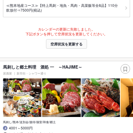
≪熊本地産コース≫【特上馬刺・地魚・馬肉・高菜飯等全8品】110分
飲放付⇒7500円(税込)
カレンダーの更新に失敗しました。
下記ボタンを押して空席状況を更新してください。
空席状況を更新する
馬刺しと郷土料理 酒処 一 ～HAJIME～
居酒屋
新市街・シャワー通り
馬刺し/熊本/送別会/接待/個室/和食/郷土
4001～5000円