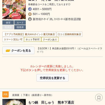
各種宴会コースをご用意しております◎
4001～5000円
501～1000円
新市街ｱｰｹｰﾄﾞ内､ﾌｧﾐﾘｰﾏｰﾄ新市街店2階
個室
カード
禁煙席
喫煙席
【アプリ予約限定】最大800ポイント還元対象店
口コミ投稿特典対象店
スマート支払い可
ネット予約可
クーポンあり
【当日OK！】単品飲み放題2310円！（ビールはスーパ―ドラ
クーポンを見る
イ！!）
カレンダーの更新に失敗しました。
下記ボタンを押して空席状況を更新してください。
空席状況を更新する
PR
居酒屋
下通り（銀座通り～新市街）
もつ鍋 田しゅう 熊本下通店