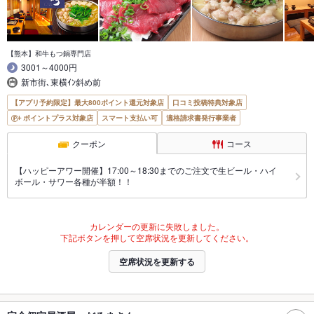
【熊本】和牛もつ鍋専門店
3001～4000円
新市街､東横ｲﾝ斜め前
【アプリ予約限定】最大800ポイント還元対象店
口コミ投稿特典対象店
ポイントプラス対象店
スマート支払い可
適格請求書発行事業者
クーポン
コース
【ハッピーアワー開催】17:00～18:30までのご注文で生ビール・ハイ
ボール・サワー各種が半額！！
カレンダーの更新に失敗しました。
下記ボタンを押して空席状況を更新してください。
空席状況を更新する