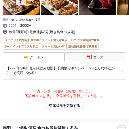
個室で楽しむ焼き鳥食べ放題
2001～3000円
市電｢花畑町｣電停徒歩2分(焼き鳥食べ放題)
【アプリ予約限定】最大800ポイント還元対象店
口コミ投稿特典対象店
ポイントプラス対象店
スマート支払い可
適格請求書発行事業者
クーポン
コース
【999円☆時間無制限飲み放題】予約限定キャンペーン♪こんな時だか
らこそ笑顔で乾杯！
カレンダーの更新に失敗しました。
下記ボタンを押して空席状況を更新してください。
空席状況を更新する
馬刺し・焼鳥 個室 食べ放題居酒屋くるみ