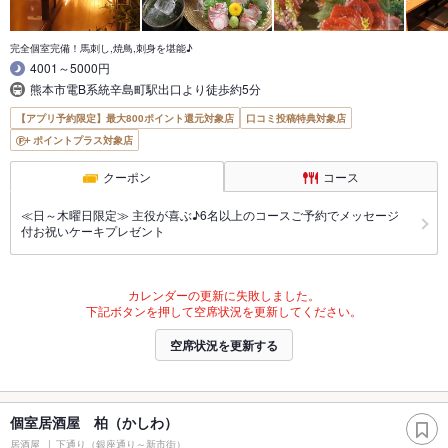
完全個室完備！馬刺し,焼鳥,刺身を堪能♪
4001～5000円
熊本市電B系統辛島町駅出口より徒歩約5分
【アプリ予約限定】最大800ポイント還元対象店
口コミ投稿特典対象店
ポイントプラス対象店
クーポン
コース
≪日～木曜日限定≫ 主役が喜ぶ♪6名以上のコースご予約でメッセージ
付お祝いケーキプレゼント
カレンダーの更新に失敗しました。
下記ボタンを押して空席状況を更新してください。
空席状況を更新する
個室居酒屋 柏（かしわ）
居酒屋
下通り（銀座通り～新市街）