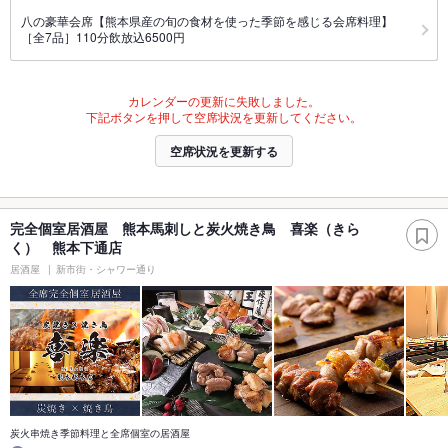
八の豪華会席【熊本県産の旬の食材を使った季節を感じる会席料理】
［全7品］110分飲放込6500円
カレンダーの更新に失敗しました。
下記ボタンを押して空席状況を更新してください。
空席状況を更新する
完全個室居酒屋 熊本馬刺しと炭火焼き鳥 喜楽（きら
く） 熊本下通店
居酒屋
新市街・シャワー通り
炭火串焼き季節料理と全席個室の居酒屋