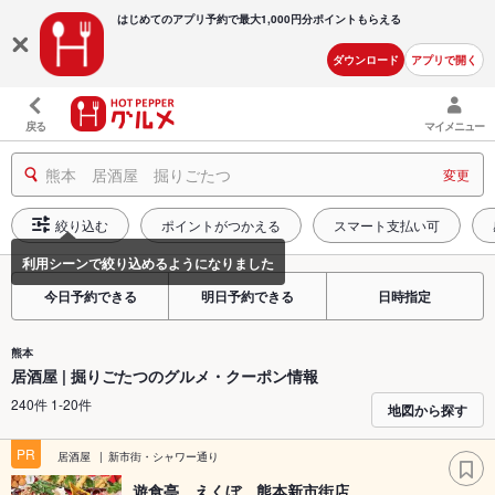
はじめてのアプリ予約で最大
1,000円分ポイントもらえる
ダウンロード
アプリで開く
戻る
マイメニュー
熊本 居酒屋 掘りごたつ
変更
絞り込む
ポイントがつかえる
スマート支払い可
今日予約できる
明日予約できる
日時指定
熊本
居酒屋 | 掘りごたつのグルメ・クーポン情報
240件 1-20件
地図から探す
PR
居酒屋
新市街・シャワー通り
遊食亭 えくぼ 熊本新市街店