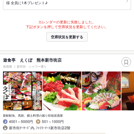
様 全員に1本プレゼント♪
カレンダーの更新に失敗しました。
下記ボタンを押して空席状況を更新してください。
空席状況を更新する
遊食亭 えくぼ 熊本新市街店
居酒屋
新市街・シャワー通り
新鮮鮮魚、馬刺、郷土料理の掘り炬燵居酒屋
4001～5000円
501～1000円
新市街ｱｰｹｰﾄﾞ内､ﾌｧﾐﾘｰﾏｰﾄ新市街店2階