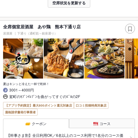
空席状況を更新する
全席個室居酒屋 あや鶏 熊本下通り店
居酒屋
下通り（通町筋～銀座通り）
夏はキンッと冷えた一杯で乾杯！
3001～4000円
駕町のｾﾌﾞﾝｲﾚﾌﾞﾝを曲がってすぐのﾋﾞﾙの2F
【アプリ予約限定】最大800ポイント還元対象店
口コミ投稿特典対象店
適格請求書発行事業者
クーポン
コース
【幹事さま割】全日利用OK／6名以上のコース利用で1名分のコース価