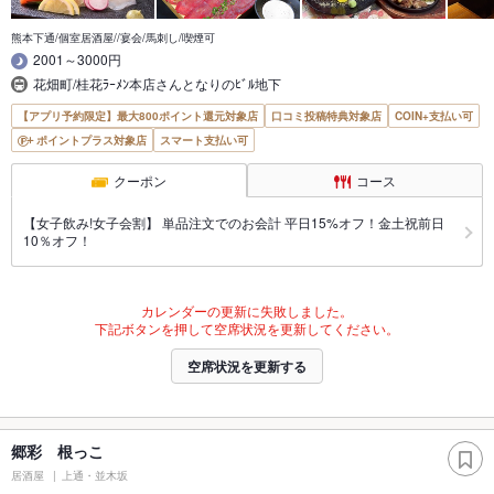
熊本下通/個室居酒屋//宴会/馬刺し/喫煙可
2001～3000円
花畑町/桂花ﾗｰﾒﾝ本店さんとなりのﾋﾞﾙ地下
【アプリ予約限定】最大800ポイント還元対象店
口コミ投稿特典対象店
COIN+支払い可
ポイントプラス対象店
スマート支払い可
クーポン
コース
【女子飲み!女子会割】 単品注文でのお会計 平日15%オフ！金土祝前日
10％オフ！
カレンダーの更新に失敗しました。
下記ボタンを押して空席状況を更新してください。
空席状況を更新する
郷彩 根っこ
居酒屋
上通・並木坂