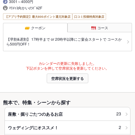
3001～4000円
ﾏﾘﾒｯｺ向かいのﾋﾞﾙ2F
【アプリ予約限定】最大800ポイント還元対象店
口コミ投稿特典対象店
クーポン
コース
【早割&遅割】 17時半まで or 20時半以降にご宴会スタートで コースか
ら500円OFF！
カレンダーの更新に失敗しました。
下記ボタンを押して空席状況を更新してください。
空席状況を更新する
熊本で、特集・シーンから探す
23
座敷・掘りごたつのあるお店
2
ウェディングにオススメ！