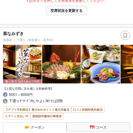
下記ボタンを押して空席状況を更新してください。
空席状況を更新する
菜なみずき
居酒屋
下通り（銀座通り～新市街）
【上質な空間に京を感じる和食料理】
5001～6000円
下通りｱｰｹｰﾄﾞ内｡やよい軒そば2階
【アプリ予約限定】最大800ポイント還元対象店
口コミ投稿特典対象店
スマート支払い可
適格請求書発行事業者
クーポン
コース