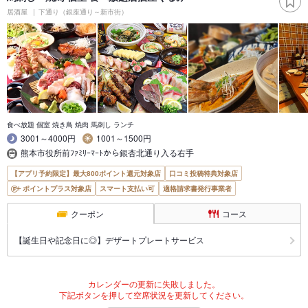
居酒屋
下通り（銀座通り～新市街）
食べ放題 個室 焼き鳥 焼肉 馬刺し ランチ
3001～4000円
1001～1500円
熊本市役所前ﾌｧﾐﾘｰﾏｰﾄから銀杏北通り入る右手
【アプリ予約限定】最大800ポイント還元対象店
口コミ投稿特典対象店
ポイントプラス対象店
スマート支払い可
適格請求書発行事業者
クーポン
コース
【誕生日や記念日に◎】デザートプレートサービス
カレンダーの更新に失敗しました。
下記ボタンを押して空席状況を更新してください。