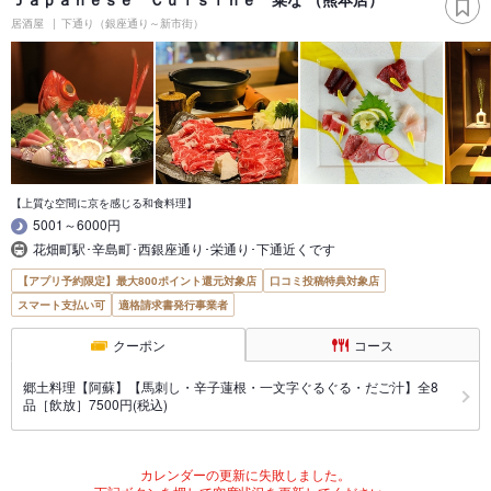
居酒屋
下通り（銀座通り～新市街）
【上質な空間に京を感じる和食料理】
5001～6000円
花畑町駅･辛島町･西銀座通り･栄通り･下通近くです
【アプリ予約限定】最大800ポイント還元対象店
口コミ投稿特典対象店
スマート支払い可
適格請求書発行事業者
クーポン
コース
郷土料理【阿蘇】【馬刺し・辛子蓮根・一文字ぐるぐる・だご汁】全8
品［飲放］7500円(税込)
カレンダーの更新に失敗しました。