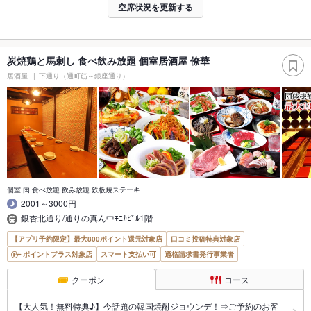
空席状況を更新する
炭焼鶏と馬刺し 食べ飲み放題 個室居酒屋 僚華
居酒屋
下通り（通町筋～銀座通り）
個室 肉 食べ放題 飲み放題 鉄板焼ステーキ
2001～3000円
銀杏北通り/通りの真ん中ﾓﾆｶﾋﾞﾙ1階
【アプリ予約限定】最大800ポイント還元対象店
口コミ投稿特典対象店
ポイントプラス対象店
スマート支払い可
適格請求書発行事業者
クーポン
コース
【大人気！無料特典♪】今話題の韓国焼酎ジョウンデ！⇒ご予約のお客