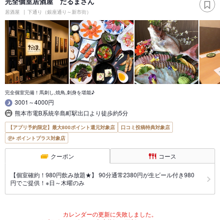
完全個室居酒屋 だるまさん
居酒屋
下通り（銀座通り～新市街）
完全個室完備！馬刺し,焼鳥,刺身を堪能♪
3001～4000円
熊本市電B系統辛島町駅出口より徒歩約5分
【アプリ予約限定】最大800ポイント還元対象店
口コミ投稿特典対象店
ポイントプラス対象店
クーポン
コース
【個室確約！980円飲み放題★】 90分通常2380円が生ビール付き980
円でご提供！※日～木曜のみ
カレンダーの更新に失敗しました。