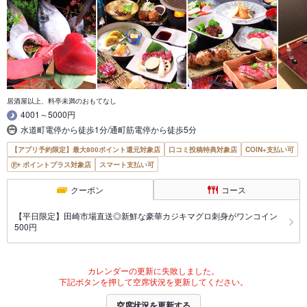
居酒屋以上、料亭未満のおもてなし
4001～5000円
水道町電停から徒歩1分/通町筋電停から徒歩5分
【アプリ予約限定】最大800ポイント還元対象店
口コミ投稿特典対象店
COIN+支払い可
ポイントプラス対象店
スマート支払い可
クーポン
コース
【平日限定】田崎市場直送◎新鮮な豪華カジキマグロ刺身がワンコイン
500円
カレンダーの更新に失敗しました。
下記ボタンを押して空席状況を更新してください。
空席状況を更新する