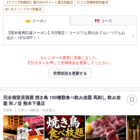
【アプリ予約限定】最大800ポイント還元対象店
口コミ投稿特典対象店
ポイントプラス対象店
クーポン
コース
【熊本復興応援クーポン】8月限定！コースでも席のみでもいつでもお
会計～10%OFF！！
カレンダーの更新に失敗しました。
下記ボタンを押して空席状況を更新してください。
空席状況を更新する
完全個室居酒屋 焼き鳥 150種類食べ飲み放題 馬刺し 飲み放
題 和ノ音 熊本下通店
居酒屋
下通り（通町筋～銀座通り）