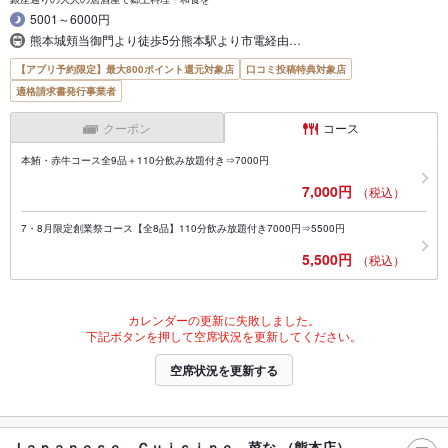
5001～6000円
熊本城頬当御門より徒歩5分熊本駅より市電経由…
【アプリ予約限定】最大800ポイント還元対象店
口コミ投稿特典対象店
適格請求書発行事業者
クーポン
コース
本鮪・赤牛コース全9品＋110分飲み放題付き⇒7000円
7,000円
（税込）
7・8月限定創業祭コース【全8品】110分飲み放題付き7000円⇒5500円
5,500円
（税込）
カレンダーの更新に失敗しました。
下記ボタンを押して空席状況を更新してください。
空席状況を更新する
Ｊａｐａｎｅｓｅ Ｃｕｉｓｉｎｅ 菜な （熊本店）