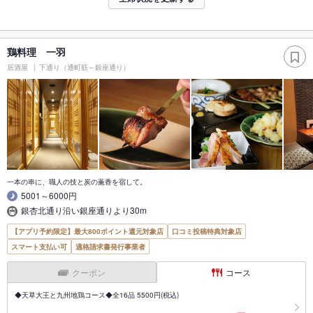
鶏料理 一羽
居酒屋
下通り（通町筋～銀座通り）
一本の串に、職人の技と炭の薫香を宿して。
5001～6000円
銀杏北通り沿い銀座通りより30m
【アプリ予約限定】最大800ポイント還元対象店
口コミ投稿特典対象店
スマート支払い可
適格請求書発行事業者
クーポン
コース
◆天草大王と九州地鶏コース◆全16品 5500円(税込)