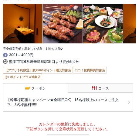
完全個室完備！馬刺しや焼鳥、刺身を堪能♪
3001～4000円
熊本市電B系統辛島町駅出口より徒歩約5分
【アプリ予約限定】最大800ポイント還元対象店
口コミ投稿特典対象店
ポイントプラス対象店
クーポン
コース
【幹事様応援キャンペーン★全曜日OK】 15名様以上のコースご注文
で… 3名様無料!!!!!!
カレンダーの更新に失敗しました。
下記ボタンを押して空席状況を更新してください。