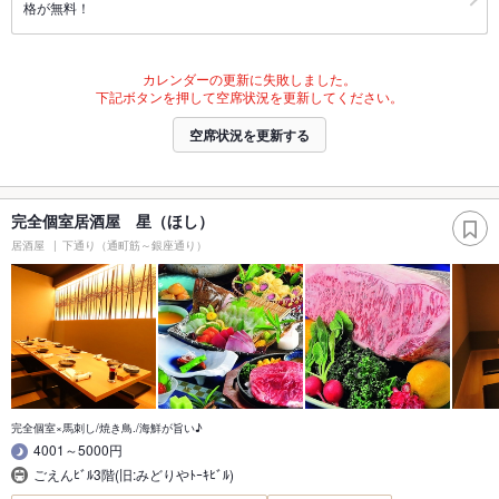
格が無料！
カレンダーの更新に失敗しました。
下記ボタンを押して空席状況を更新してください。
空席状況を更新する
完全個室居酒屋 星（ほし）
居酒屋
下通り（通町筋～銀座通り）
完全個室×馬刺し/焼き鳥./海鮮が旨い♪
4001～5000円
ごえんﾋﾞﾙ3階(旧:みどりやﾄｰｷﾋﾞﾙ)