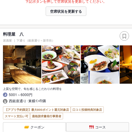
下記ボタンを押して空席状況を更新してください。
空席状況を更新する
料理屋 八
居酒屋
下通り（銀座通り～新市街）
上質な空間で、旬を感じるこだわりの料理を
5001～6000円
西銀座通り･東横ｲﾝの隣
【アプリ予約限定】最大800ポイント還元対象店
口コミ投稿特典対象店
スマート支払い可
適格請求書発行事業者
クーポン
コース