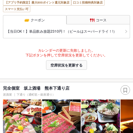
【アプリ予約限定】最大800ポイント還元対象店
口コミ投稿特典対象店
スマート支払い可
クーポン
コース
【当日OK！】単品飲み放題2310円！（ビールはスーパ―ドライ！!）
カレンダーの更新に失敗しました。
下記ボタンを押して空席状況を更新してください。
空席状況を更新する
完全個室 坂上酒場 熊本下通り店
居酒屋
下通り（通町筋～銀座通り）