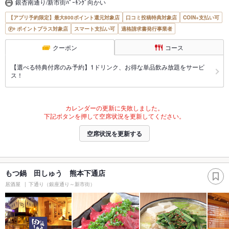
銀杏南通り/新市街ﾊﾟｰｷﾝｸﾞ向かい
【アプリ予約限定】最大800ポイント還元対象店
口コミ投稿特典対象店
COIN+支払い可
ポイントプラス対象店
スマート支払い可
適格請求書発行事業者
クーポン
コース
【選べる特典付席のみ予約】1ドリンク、お得な単品飲み放題をサービ
ス！
カレンダーの更新に失敗しました。
下記ボタンを押して空席状況を更新してください。
空席状況を更新する
もつ鍋 田しゅう 熊本下通店
居酒屋
下通り（銀座通り～新市街）