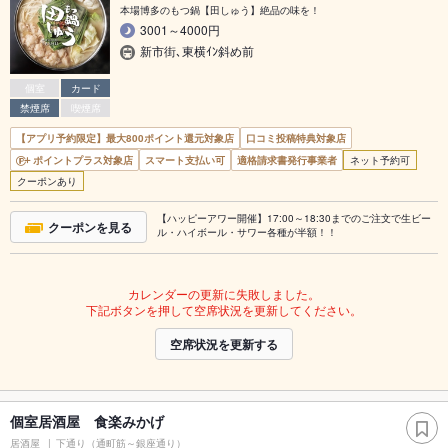
本場博多のもつ鍋【田しゅう】絶品の味を！
3001～4000円
新市街､東横ｲﾝ斜め前
個室
カード
禁煙席
喫煙席
【アプリ予約限定】最大800ポイント還元対象店
口コミ投稿特典対象店
ポイントプラス対象店
スマート支払い可
適格請求書発行事業者
ネット予約可
クーポンあり
【ハッピーアワー開催】17:00～18:30までのご注文で生ビー
クーポンを見る
ル・ハイボール・サワー各種が半額！！
カレンダーの更新に失敗しました。
下記ボタンを押して空席状況を更新してください。
空席状況を更新する
個室居酒屋 食楽みかげ
居酒屋
下通り（通町筋～銀座通り）