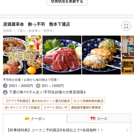
空席状況を更新する
居酒屋革命 酔っ手羽 熊本下通店
居酒屋
下通り（銀座通り～新市街）
手羽先が自慢！お昼から毎日朝まで営業！
2001～3000円
501～1000円
下通の角ﾏｯｸさん近く!手羽先自慢の大衆居酒屋♪
【アプリ予約限定】最大800ポイント還元対象店
口コミ投稿特典対象店
ポイントプラス対象店
スマート支払い可
適格請求書発行事業者
クーポン
コース
【幹事様特典】コースご予約限定6名様以上で1名様無料！！