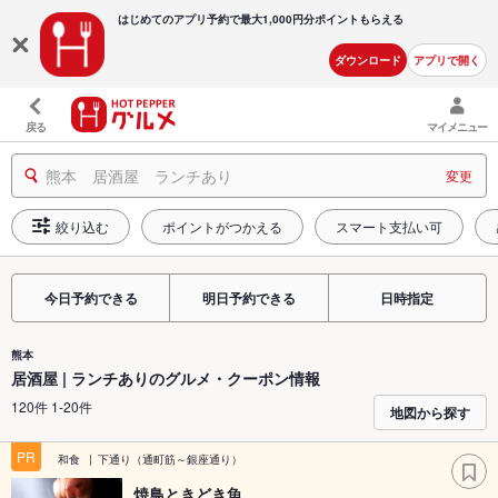
はじめてのアプリ予約で最大
1,000円分ポイントもらえる
ダウンロード
アプリで開く
戻る
マイメニュー
熊本 居酒屋 ランチあり
変更
絞り込む
ポイントがつかえる
スマート支払い可
今日予約できる
明日予約できる
日時指定
熊本
居酒屋 | ランチありのグルメ・クーポン情報
120件 1-20件
地図から探す
PR
和食
下通り（通町筋～銀座通り）
焼鳥ときどき魚