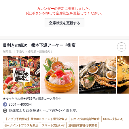
カレンダーの更新に失敗しました。
下記ボタンを押して空席状況を更新してください。
空席状況を更新する
目利きの銀次 熊本下通アーケード街店
居酒屋
下通り（通町筋～銀座通り）
★ゆったりお得★WEB予約限定コース受付中
3001～4000円
花畑駅より西銀座通りへ､下通ｱｰｹｰﾄﾞ街を左｡
【アプリ予約限定】最大800ポイント還元対象店
口コミ投稿特典対象店
COIN+支払い可
ポイントプラス対象店
スマート支払い可
適格請求書発行事業者