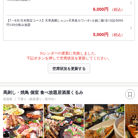
6,000円
（税込）
【7～9月/月木限定コース】天草真鯛しゃぶ+天草産カワハギ+土鍋ご飯/全13品/5000
円120分飲み放題
5,000円
（税込）
カレンダーの更新に失敗しました。
下記ボタンを押して空席状況を更新してください。
空席状況を更新する
馬刺し・焼鳥 個室 食べ放題居酒屋くるみ
居酒屋
下通り（銀座通り～新市街）