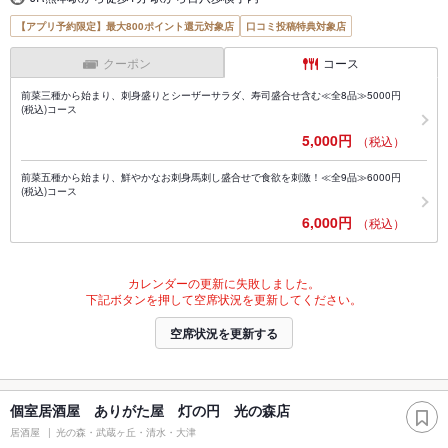
【アプリ予約限定】最大800ポイント還元対象店
口コミ投稿特典対象店
クーポン
コース
前菜三種から始まり、刺身盛りとシーザーサラダ、寿司盛合せ含む≪全8品≫5000円
(税込)コース
5,000円
（税込）
前菜五種から始まり、鮮やかなお刺身馬刺し盛合せで食欲を刺激！≪全9品≫6000円
(税込)コース
6,000円
（税込）
カレンダーの更新に失敗しました。
下記ボタンを押して空席状況を更新してください。
空席状況を更新する
個室居酒屋 ありがた屋 灯の円 光の森店
居酒屋
光の森・武蔵ヶ丘・清水・大津