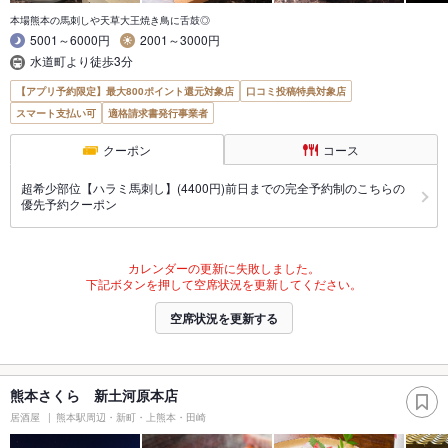
本場熊本の馬刺しや天草大王焼き鳥に舌鼓◎
5001～6000円
2001～3000円
水道町より徒歩3分
【アプリ予約限定】最大800ポイント還元対象店
口コミ投稿特典対象店
スマート支払い可
適格請求書発行事業者
クーポン
コース
超希少部位【ハラミ馬刺し】(4400円)前日までの完全予約制のこちらの
優先予約クーポン
カレンダーの更新に失敗しました。
下記ボタンを押して空席状況を更新してください。
空席状況を更新する
熊本さくら 新土河原本店
居酒屋
熊本駅周辺・新町・上熊本・田崎