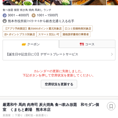
食べ放題 個室 焼き鳥 焼肉 馬刺し ランチ
3001～4000円
1001～1500円
熊本市役所前ﾌｧﾐﾘｰﾏｰﾄから銀杏北通り入る右手
【アプリ予約限定】最大800ポイント還元対象店
口コミ投稿特典対象店
ポイントプラス対象店
スマート支払い可
適格請求書発行事業者
クーポン
コース
【誕生日や記念日に◎】デザートプレートサービス
カレンダーの更新に失敗しました。
下記ボタンを押して空席状況を更新してください。
空席状況を更新する
厳選和牛 馬肉 肉寿司 炭火焼鳥 食べ飲み放題 和モダン個
室 くまもと劇場 熊本本店
居酒屋
下通り（通町筋～銀座通り）