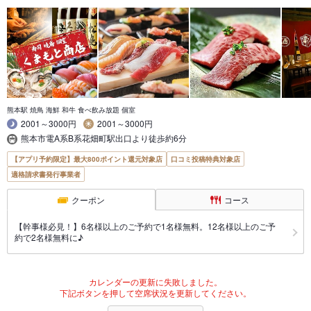
熊本駅 焼鳥 海鮮 和牛 食べ飲み放題 個室
2001～3000円
2001～3000円
熊本市電A系B系花畑町駅出口より徒歩約6分
【アプリ予約限定】最大800ポイント還元対象店
口コミ投稿特典対象店
適格請求書発行事業者
クーポン
コース
【幹事様必見！】6名様以上のご予約で1名様無料。12名様以上のご予
約で2名様無料に♪
カレンダーの更新に失敗しました。
下記ボタンを押して空席状況を更新してください。