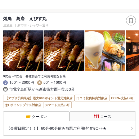
焼鳥 鳥唐 えびす丸
居酒屋
新市街・シャワー通り
0次会～2次会、各種宴会でご利用可能なお店
1501～2000円
501～1000円
市電辛島町駅から新市街方面へ徒歩3分
【アプリ予約限定】最大800ポイント還元対象店
口コミ投稿特典対象店
COIN+支払い可
ポイントプラス対象店
スマート支払い可
クーポン
コース
【金曜日限定！！】 60分/90分飲み放題ご利用時10%OFF★