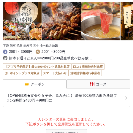
下通 個室 焼鳥 肉寿司 和牛 食べ飲み放題
2001～3000円
2001～3000円
熊本下通りど真ん中/2980円200品豪華食べ飲み放…
【アプリ予約限定】最大800ポイント還元対象店
口コミ投稿特典対象店
ポイントプラス対象店
スマート支払い可
適格請求書発行事業者
クーポン
コース
【OPEN価格★宴会や女子会、飲み会に 】 豪華100種類の飲み放題プ
ラン2時間 2480円⇒980円に
カレンダーの更新に失敗しました。
下記ボタンを押して空席状況を更新してください。