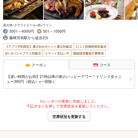
炭火焼×クラフトビール×肉×ワイン
3001～4000円
501～1000円
藤崎宮前駅から徒歩2分
【アプリ予約限定】最大800ポイント還元対象店
口コミ投稿特典対象店
ポイントプラス対象店
スマート支払い可
適格請求書発行事業者
クーポン
コース
【遅い時間がお得】21時以降の夜のハッピーアワー！ドリンク全メニ
ュー390円（税込）※一部除く
カレンダーの更新に失敗しました。
下記ボタンを押して空席状況を更新してください。
空席状況を更新する