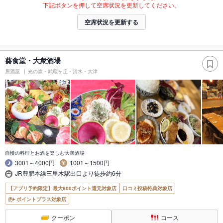
下記ボタンを押して空席状況を更新してください。
空席状況を更新する
葵食堂・大衆酒場
居酒屋
光の森・武蔵ヶ丘・清水・大津
自慢の料理とお酒を楽しむ大衆酒場
3001～4000円
1001～1500円
JR豊肥本線三里木駅出口より徒歩約6分
【アプリ予約限定】最大800ポイント還元対象店
口コミ投稿特典対象店
ポイントプラス対象店
クーポン
コース