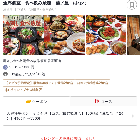
全席個室 食べ飲み放題 藤ノ屋 はなれ
居酒屋
下通り（通町筋～銀座通り）
馬刺し/食べ放題/飲み放題/個室/居酒屋/肉
3001～4000円
ｺｺｻ裏あいたいﾋﾞﾙ2階
【アプリ予約限定】最大350ポイント還元対象店
口コミ投稿特典対象店
ポイントプラス対象店
クーポン
コース
大好評牛タンしゃぶ付き【コスパ最強歓迎会】150品食放&飲放［120
分］4300円⇒3300円
カレンダーの更新に失敗しました。