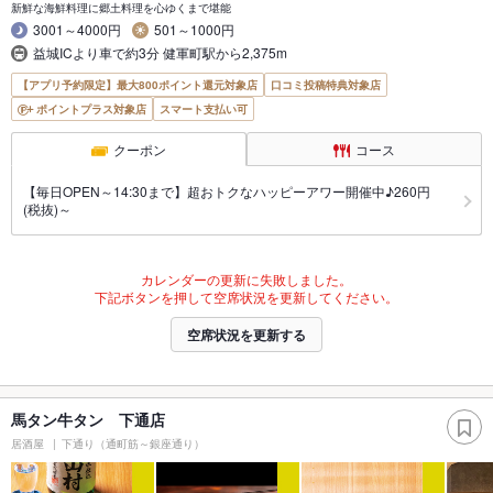
新鮮な海鮮料理に郷土料理を心ゆくまで堪能
3001～4000円
501～1000円
益城ICより車で約3分 健軍町駅から2,375m
【アプリ予約限定】最大800ポイント還元対象店
口コミ投稿特典対象店
ポイントプラス対象店
スマート支払い可
クーポン
コース
【毎日OPEN～14:30まで】超おトクなハッピーアワー開催中♪260円
(税抜)～
カレンダーの更新に失敗しました。
下記ボタンを押して空席状況を更新してください。
空席状況を更新する
馬タン牛タン 下通店
居酒屋
下通り（通町筋～銀座通り）