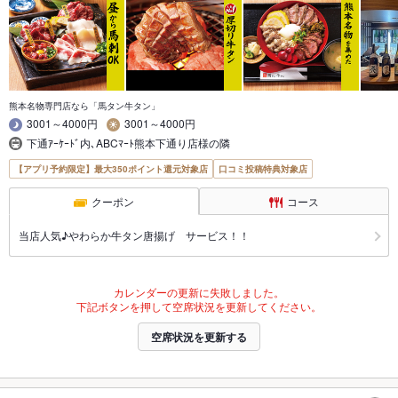
熊本名物専門店なら「馬タン牛タン」
3001～4000円
3001～4000円
下通ｱｰｹｰﾄﾞ内､ABCﾏｰﾄ熊本下通り店様の隣
【アプリ予約限定】最大350ポイント還元対象店
口コミ投稿特典対象店
クーポン
コース
当店人気♪やわらか牛タン唐揚げ サービス！！
カレンダーの更新に失敗しました。
下記ボタンを押して空席状況を更新してください。
空席状況を更新する