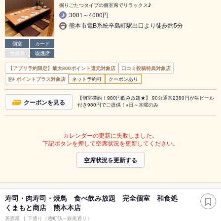
掘りごたつタイプの個室席でリラックス♪
3001～4000円
熊本市電B系統辛島町駅出口より徒歩約5分
個室
カード
禁煙席
喫煙席
【アプリ予約限定】最大800ポイント還元対象店
口コミ投稿特典対象店
ポイントプラス対象店
ネット予約可
クーポンあり
【個室確約！980円飲み放題★】 90分通常2380円が生ビール
クーポンを見る
付き980円でご提供！※日～木曜のみ
カレンダーの更新に失敗しました。
下記ボタンを押して空席状況を更新してください。
空席状況を更新する
寿司・肉寿司・焼鳥 食べ飲み放題 完全個室 和食処
くまもと商店 熊本本店
居酒屋
下通り（通町筋～銀座通り）