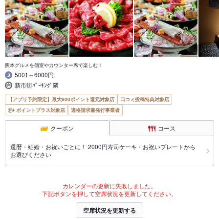
熊本グルメを個室やカウンター席で楽しむ！
5001～6000円
新市街ﾊﾟｰｷﾝｸﾞ隣
【アプリ予約限定】最大800ポイント還元対象店
口コミ投稿特典対象店
ポイントプラス対象店
適格請求書発行事業者
クーポン
コース
還暦・結婚・お祝いごとに！ 2000円寿司ケーキ・お祝いプレートから
お選びください
カレンダーの更新に失敗しました。
下記ボタンを押して空席状況を更新してください。
空席状況を更新する