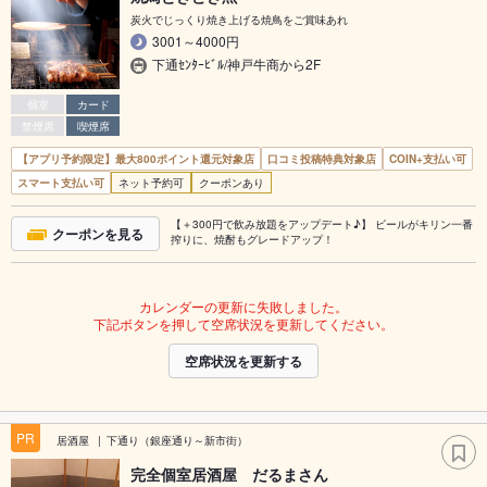
炭火でじっくり焼き上げる焼鳥をご賞味あれ
3001～4000円
下通ｾﾝﾀｰﾋﾞﾙ/神戸牛商から2F
個室
カード
禁煙席
喫煙席
【アプリ予約限定】最大800ポイント還元対象店
口コミ投稿特典対象店
COIN+支払い可
スマート支払い可
ネット予約可
クーポンあり
【＋300円で飲み放題をアップデート♪】 ビールがキリン一番
クーポンを見る
搾りに、焼酎もグレードアップ！
カレンダーの更新に失敗しました。
下記ボタンを押して空席状況を更新してください。
空席状況を更新する
PR
居酒屋
下通り（銀座通り～新市街）
完全個室居酒屋 だるまさん