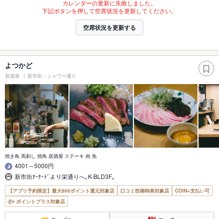
カレンダーの更新に失敗しました。
下記ボタンを押して空席状況を更新してください。
空席状況を更新する
よつかど
居酒屋
新市街・シャワー通り
焼き鳥 馬刺し 焼鳥 居酒屋 ステーキ 肉 魚
4001～5000円
新市街ｱｰｹｰﾄﾞより栄通りへ｡K-BLD3F｡
【アプリ予約限定】最大800ポイント還元対象店
口コミ投稿特典対象店
COIN+支払い可
ポイントプラス対象店