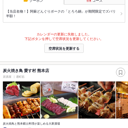
クーポン
コース
【当店名物！】阿蘇どんぐりポークの「とろろ鍋」が期間限定でズバリ
半額！
カレンダーの更新に失敗しました。
下記ボタンを押して空席状況を更新してください。
空席状況を更新する
炭火焼き鳥 愛す村 熊本店
居酒屋
通町筋
炭火焼鳥と熊本郷土料理が楽しめる大衆酒場