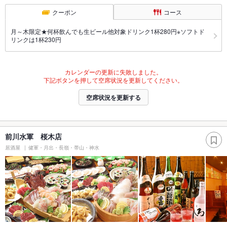
クーポン
コース
月～木限定★何杯飲んでも生ビール他対象ドリンク1杯280円※ソフトド
リンクは1杯230円
カレンダーの更新に失敗しました。
下記ボタンを押して空席状況を更新してください。
空席状況を更新する
前川水軍 桜木店
居酒屋
健軍・月出・長嶺・帯山・神水