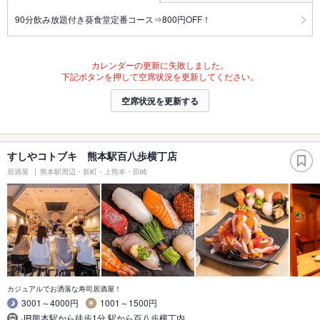
90分飲み放題付き葵食堂定番コース⇒800円OFF！
カレンダーの更新に失敗しました。
下記ボタンを押して空席状況を更新してください。
空席状況を更新する
すしやコトブキ 熊本駅百八歩横丁店
居酒屋
熊本駅周辺・新町・上熊本・田崎
カジュアルでお洒落な寿司居酒屋！
3001～4000円
1001～1500円
JR熊本駅から徒歩1分 駅から百八歩横丁内