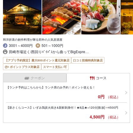
和洋折衷の創作料理が輝る郊外の人気居酒屋
3001～4000円
501～1000円
田崎市場近く/西回りﾊﾞｲﾊﾟｽから曲ってBigExpre…
【アプリ予約限定】最大800ポイント還元対象店
口コミ投稿特典対象店
ポイントプラス対象店
スマート支払い可
クーポン
コース
【ランチ予約はこちらから】ランチ席のみ予約！ポイント使える！
0円
（税込）
【新さくらコース】いずみ鶏炭火焼き&新鮮刺身付！★8品★+120分[飲放]⇒4500円
4,500円
（税込）