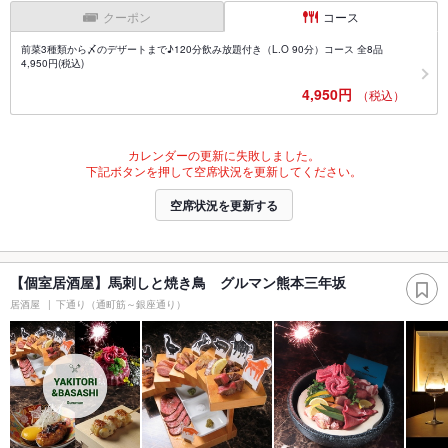
クーポン
コース
前菜3種類から〆のデザートまで♪120分飲み放題付き（L.O 90分）コース 全8品
4,950円(税込)
4,950円
（税込）
カレンダーの更新に失敗しました。
下記ボタンを押して空席状況を更新してください。
空席状況を更新する
【個室居酒屋】馬刺しと焼き鳥 グルマン熊本三年坂
居酒屋
下通り（通町筋～銀座通り）