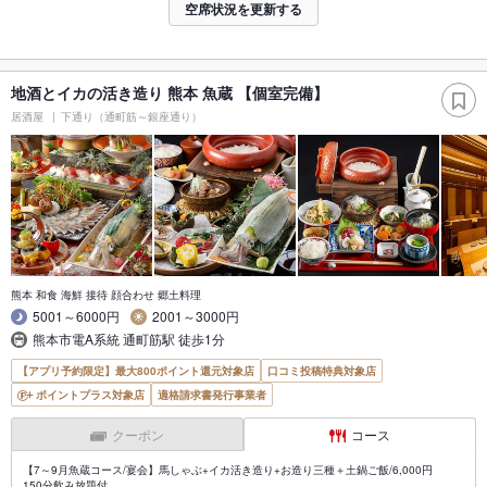
空席状況を更新する
地酒とイカの活き造り 熊本 魚蔵 【個室完備】
居酒屋
下通り（通町筋～銀座通り）
熊本 和食 海鮮 接待 顔合わせ 郷土料理
5001～6000円
2001～3000円
熊本市電A系統 通町筋駅 徒歩1分
【アプリ予約限定】最大800ポイント還元対象店
口コミ投稿特典対象店
ポイントプラス対象店
適格請求書発行事業者
クーポン
コース
【7～9月魚蔵コース/宴会】馬しゃぶ+イカ活き造り+お造り三種＋土鍋ご飯/6,000円
150分飲み放題付