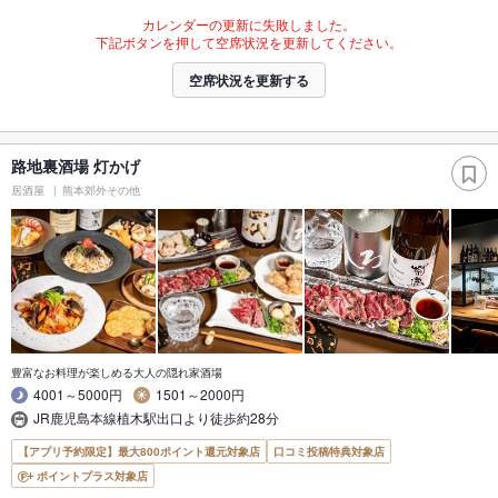
カレンダーの更新に失敗しました。
下記ボタンを押して空席状況を更新してください。
空席状況を更新する
路地裏酒場 灯かげ
居酒屋
熊本郊外その他
豊富なお料理が楽しめる大人の隠れ家酒場
4001～5000円
1501～2000円
JR鹿児島本線植木駅出口より徒歩約28分
【アプリ予約限定】最大800ポイント還元対象店
口コミ投稿特典対象店
ポイントプラス対象店