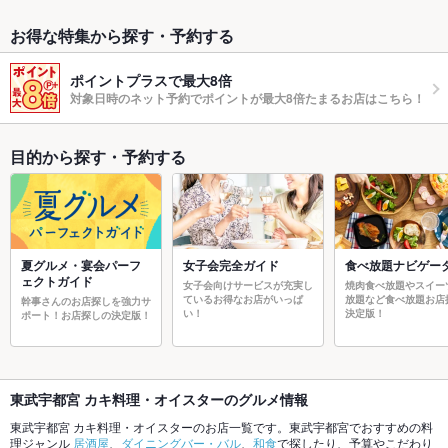
お得な特集から探す・予約する
ポイントプラスで最大8倍
対象日時のネット予約でポイントが最大8倍たまるお店はこちら！
目的から探す・予約する
夏グルメ・宴会パーフ
女子会完全ガイド
食べ放題ナビゲー
ェクトガイド
女子会向けサービスが充実し
焼肉食べ放題やスイー
ているお得なお店がいっぱ
放題など食べ放題お店
幹事さんのお店探しを強力サ
い！
決定版！
ポート！お店探しの決定版！
東武宇都宮 カキ料理・オイスターのグルメ情報
東武宇都宮 カキ料理・オイスターのお店一覧です。東武宇都宮でおすすめの料
理ジャンル
居酒屋
、
ダイニングバー・バル
、
和食
で探したり、予算やこだわり