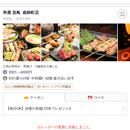
串屋 呑鳥 曲師町店
居酒屋
東武宇都宮
人気の串焼き・串揚げ・七輪焼きを愉しむ
3001～4000円
ｵﾘｵﾝ通ﾌｪｽﾀ前･中村園ﾋﾞﾙ2階 釜川沿い右手
口コミ投稿特典対象店
ポイントプラス対象店
クーポン
コース
【毎日OK】自慢の串揚げ2本プレゼント♪
カレンダーの更新に失敗しました。