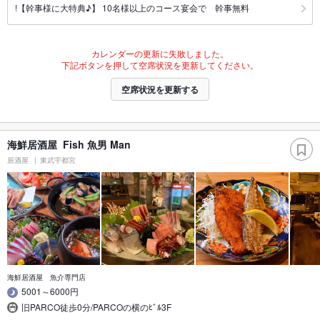
!【幹事様に大特典♪】 10名様以上のコース宴会で 幹事無料
カレンダーの更新に失敗しました。
下記ボタンを押して空席状況を更新してください。
空席状況を更新する
海鮮居酒屋 Fish 魚男 Man
居酒屋
東武宇都宮
海鮮居酒屋 魚介専門店
5001～6000円
旧PARCO徒歩0分/PARCOの横のﾋﾞﾙ3F