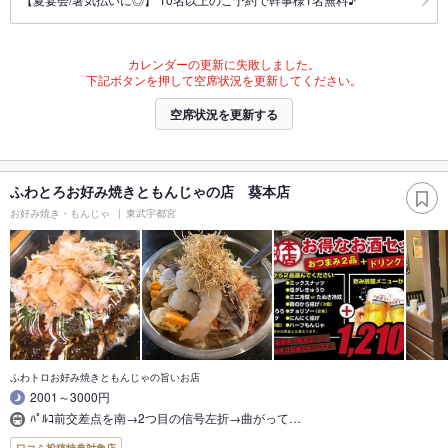
カレンダーの更新に失敗しました。
下記ボタンを押して空席状況を更新してください。
空席状況を更新する
ふわとろお好み焼きともんじゃの店 葵本店
お好み焼き・もんじゃ
東武宇都宮
ふわトロお好み焼きともんじゃの旨いお店
2001～3000円
ﾊﾟﾙｺ前交差点を南→2つ目の信号左折→曲がって…
口コミ投稿特典対象店