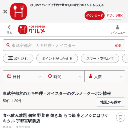
はじめてのアプリ予約で最大
1,000円分ポイントもらえる
ダウンロード
アプリで開く
戻る
マイメニュー
東武宇都宮 カキ料理・オイスター
変更
絞り込む
ポイントがつかえる
スマート支払い可
日付
時間
人数
東武宇都宮のカキ料理・オイスターのグルメ・クーポン情報
50件 1-20件
地図から探す
食べ飲み放題 個室 野菜巻 焼き鳥 もつ鍋 串とメシにはサケ
キタル 宇都宮駅前店
居酒屋
東武宇都宮