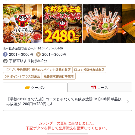
食べ飲み放題◎生ビール199/ハイボール100
2001～3000円
2001～3000円
宇都宮駅より徒歩約2分
【アプリ予約限定】最大800ポイント還元対象店
口コミ投稿特典対象店
ポイントプラス対象店
適格請求書発行事業者
クーポン
コース
【早割/18:00まで入店】コースじゃなくても飲み放題OK◎2時間単品飲
み放題が1200円⇒780円に♪
カレンダーの更新に失敗しました。
下記ボタンを押して空席状況を更新してください。