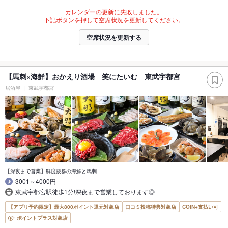
カレンダーの更新に失敗しました。
下記ボタンを押して空席状況を更新してください。
空席状況を更新する
【馬刺×海鮮】おかえり酒場 笑にたいむ 東武宇都宮
居酒屋
東武宇都宮
【深夜まで営業】鮮度抜群の海鮮と馬刺
3001～4000円
東武宇都宮駅徒歩1分!深夜まで営業しております◎
【アプリ予約限定】最大800ポイント還元対象店
口コミ投稿特典対象店
COIN+支払い可
ポイントプラス対象店