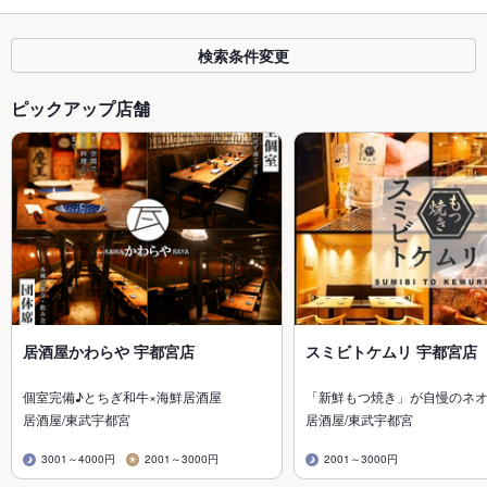
検索条件変更
ピックアップ店舗
居酒屋かわらや 宇都宮店
スミビトケムリ 宇都宮店
個室完備♪とちぎ和牛×海鮮居酒屋
「新鮮もつ焼き」が自慢のネ
居酒屋/東武宇都宮
居酒屋/東武宇都宮
3001～4000円
2001～3000円
2001～3000円