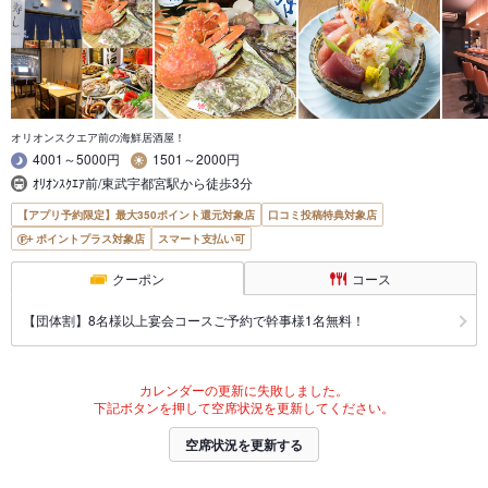
オリオンスクエア前の海鮮居酒屋！
4001～5000円
1501～2000円
ｵﾘｵﾝｽｸｴｱ前/東武宇都宮駅から徒歩3分
【アプリ予約限定】最大350ポイント還元対象店
口コミ投稿特典対象店
ポイントプラス対象店
スマート支払い可
クーポン
コース
【団体割】8名様以上宴会コースご予約で幹事様1名無料！
カレンダーの更新に失敗しました。
下記ボタンを押して空席状況を更新してください。
空席状況を更新する