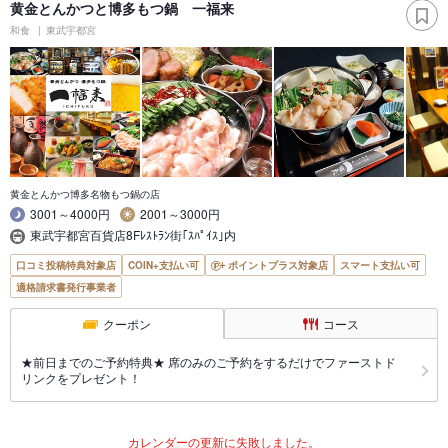
黄金とんかつと博多もつ鍋 一福来
和食
東武宇都宮
黄金とんかつ博多名物もつ鍋の店
3001～4000円
2001～3000円
東武宇都宮百貨店8Fﾚｽﾄﾗﾝ街｢ｽﾊﾟｲｽ｣内
口コミ投稿特典対象店
COIN+支払い可
ポイントプラス対象店
スマート支払い可
適格請求書発行事業者
クーポン
コース
★前日までのご予約特典★ 席のみのご予約をするだけでファーストド
リンクをプレゼント！
カレンダーの更新に失敗しました。