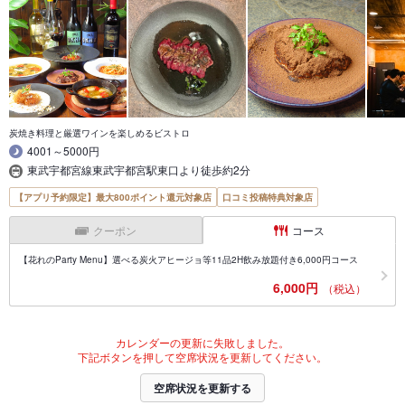
炭焼き料理と厳選ワインを楽しめるビストロ
4001～5000円
東武宇都宮線東武宇都宮駅東口より徒歩約2分
【アプリ予約限定】最大800ポイント還元対象店
口コミ投稿特典対象店
クーポン
コース
【花れのParty Menu】選べる炭火アヒージョ等11品2H飲み放題付き6,000円コース
6,000円
（税込）
カレンダーの更新に失敗しました。
下記ボタンを押して空席状況を更新してください。
空席状況を更新する