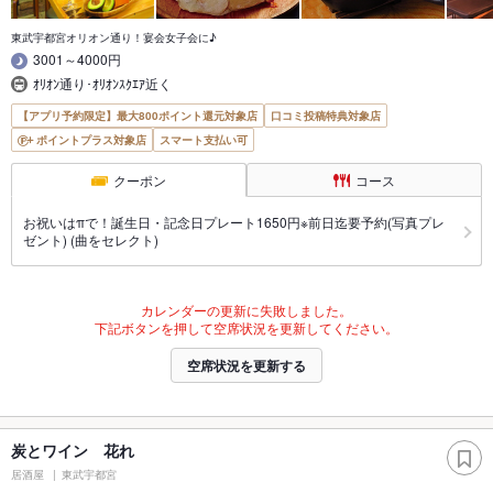
東武宇都宮オリオン通り！宴会女子会に♪
3001～4000円
ｵﾘｵﾝ通り･ｵﾘｵﾝｽｸｴｱ近く
【アプリ予約限定】最大800ポイント還元対象店
口コミ投稿特典対象店
ポイントプラス対象店
スマート支払い可
クーポン
コース
お祝いはπで！誕生日・記念日プレート1650円※前日迄要予約(写真プレ
ゼント) (曲をセレクト)
カレンダーの更新に失敗しました。
下記ボタンを押して空席状況を更新してください。
空席状況を更新する
炭とワイン 花れ
居酒屋
東武宇都宮