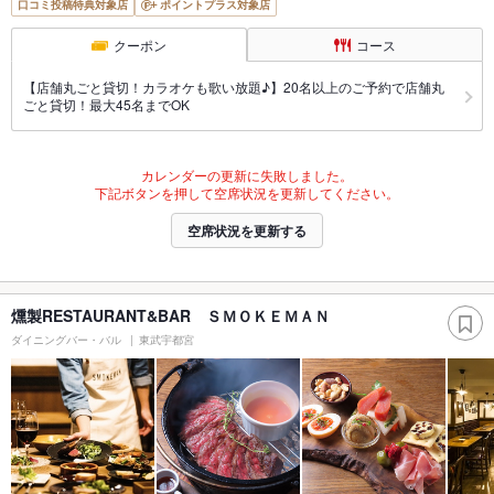
口コミ投稿特典対象店
ポイントプラス対象店
クーポン
コース
【店舗丸ごと貸切！カラオケも歌い放題♪】20名以上のご予約で店舗丸
ごと貸切！最大45名までOK
カレンダーの更新に失敗しました。
下記ボタンを押して空席状況を更新してください。
空席状況を更新する
燻製RESTAURANT&BAR ＳＭＯＫＥＭＡＮ
ダイニングバー・バル
東武宇都宮