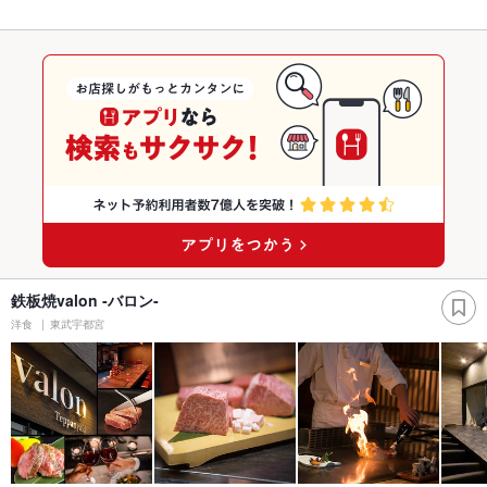
鉄板焼valon ‐バロン‐
洋食
東武宇都宮