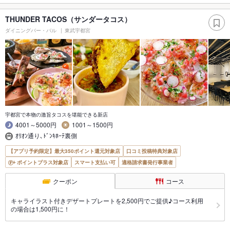
THUNDER TACOS（サンダータコス）
ダイニングバー・バル
東武宇都宮
宇都宮で本物の激旨タコスを堪能できる新店
4001～5000円
1001～1500円
ｵﾘｵﾝ通り､ﾄﾞﾝｷﾎｰﾃ裏側
【アプリ予約限定】最大350ポイント還元対象店
口コミ投稿特典対象店
ポイントプラス対象店
スマート支払い可
適格請求書発行事業者
クーポン
コース
キャライラスト付きデザートプレートを2,500円でご提供♪コース利用
の場合は1,500円に！