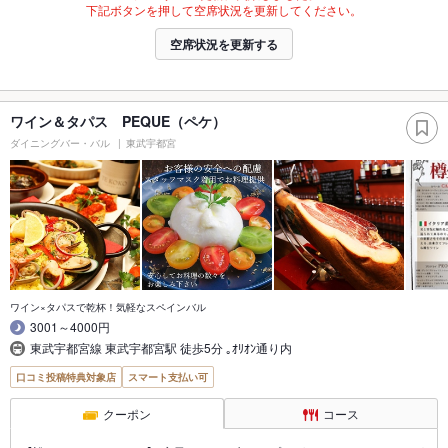
下記ボタンを押して空席状況を更新してください。
空席状況を更新する
ワイン＆タパス PEQUE（ペケ）
ダイニングバー・バル
東武宇都宮
ワイン×タパスで乾杯！気軽なスペインバル
3001～4000円
東武宇都宮線 東武宇都宮駅 徒歩5分 ｡ｵﾘｵﾝ通り内
口コミ投稿特典対象店
スマート支払い可
クーポン
コース