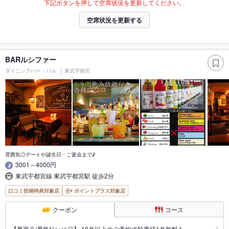
下記ボタンを押して空席状況を更新してください。
空席状況を更新する
BARルシファー
ダイニングバー・バル
東武宇都宮
雰囲気◎デートや誕生日・ご宴会まで♪
3001～4000円
東武宇都宮線 東武宇都宮駅 徒歩2分
口コミ投稿特典対象店
ポイントプラス対象店
クーポン
コース
【夏宴会/暑気払いに◎】 10名以上のご予約で幹事様1名無料♪