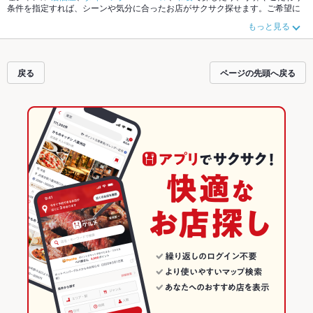
条件を指定すれば、シーンや気分に合ったお店がサクサク探せます。ご希望に
合ったお店が見つからなかったら、近隣のエリア
東武宇都宮
、
宇都宮駅東口
、
もっと見る
宇都宮駅西口
もチェックしてみてください。ホットペッパーグルメなら、お得
なクーポンはもちろん、こだわりメニュー
からあげ
、
お茶漬け
、
馬刺し
や季節
のおすすめ料理など、お店の最新情報をご紹介しているので安心！24時間使え
る簡単便利なネット予約が使えるお店も拡大中です。友達どうしの飲み会に
戻る
ページの先頭へ戻る
も、会社の宴会にも、デートやパーティーにもお得に便利にホットペッパーグ
ルメをご利用ください。