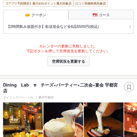
【アプリ予約限定】最大800ポイント還元対象店
口コミ投稿特典対象店
クーポン
コース
【2時間飲み放題付き】歓送迎会など全6品5500円(税込)
カレンダーの更新に失敗しました。
下記ボタンを押して空席状況を更新してください。
空席状況を更新する
Dining Lab π チーズ×パーティー×二次会×宴会 宇都宮
店
ダイニングバー・バル
東武宇都宮