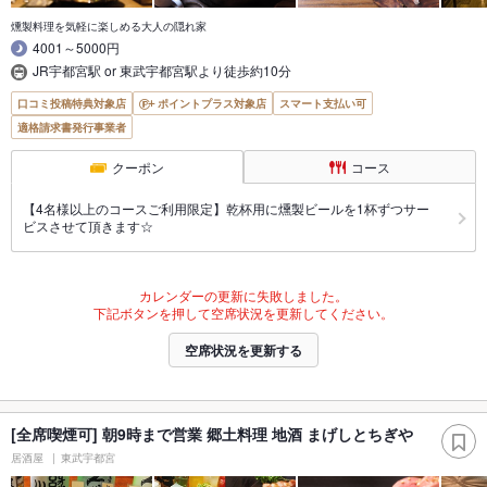
燻製料理を気軽に楽しめる大人の隠れ家
4001～5000円
JR宇都宮駅 or 東武宇都宮駅より徒歩約10分
口コミ投稿特典対象店
ポイントプラス対象店
スマート支払い可
適格請求書発行事業者
クーポン
コース
【4名様以上のコースご利用限定】乾杯用に燻製ビールを1杯ずつサー
ビスさせて頂きます☆
カレンダーの更新に失敗しました。
下記ボタンを押して空席状況を更新してください。
空席状況を更新する
[全席喫煙可] 朝9時まで営業 郷土料理 地酒 まげしとちぎや
居酒屋
東武宇都宮