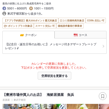
最高の状態に仕上げた熟成黒毛和牛をご提供
5001～6000円
1001～1500円
東武宇都宮駅から徒歩1分｡
【アプリ予約限定】最大350ポイント還元対象店
口コミ投稿特典対象店
COIN+支払い可
ポイントプラス対象店
スマート支払い可
適格請求書発行事業者
クーポン
コース
【記念日・誕生日等のお祝いに】 メッセージ付きデザートプレートプ
レゼント♪
カレンダーの更新に失敗しました。
下記ボタンを押して空席状況を更新してください。
空席状況を更新する
【豊洲市場仲買人のお店】 海鮮居酒屋 魚浜
居酒屋
東武宇都宮