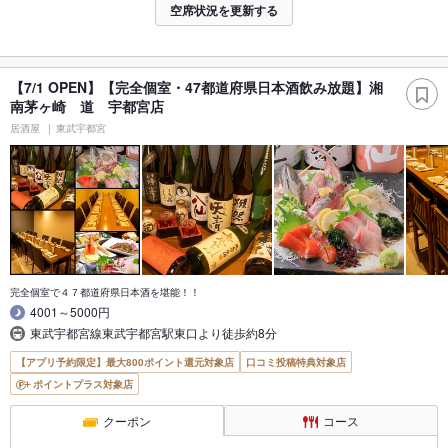
空席状況を更新する
【7/1 OPEN】【完全個室・47都道府県日本酒飲み放題】湘
南茅ヶ崎 道 宇都宮店
居酒屋
東武宇都宮
完全個室で４７都道府県日本酒を堪能！！
4001～5000円
東武宇都宮線東武宇都宮駅東口より徒歩約8分
【アプリ予約限定】最大800ポイント還元対象店
口コミ投稿特典対象店
ポイントプラス対象店
クーポン
コース