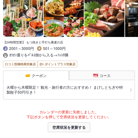
【24時間営業】 もつ焼きと手打ち蕎麦の店
2001～3000円
501～1000円
ｵﾘｵﾝ通りをﾊﾟﾙｺ側から入る→ﾌｪｽﾀ隣
口コミ投稿特典対象店
ポイントプラス対象店
クーポン
コース
火曜から木曜限定！ 観光・旅行者の方におすすめ！ まげしとちぎや特
製餃子50円引き！
カレンダーの更新に失敗しました。
下記ボタンを押して空席状況を更新してください。
空席状況を更新する