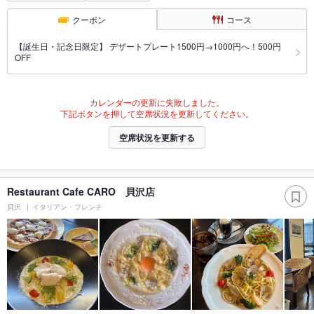
クーポン
コース
【誕生日・記念日限定】 デザートプレート1500円→1000円へ！500円
OFF
カレンダーの更新に失敗しました。
下記ボタンを押して空席状況を更新してください。
空席状況を更新する
Restaurant Cafe CARO 貝沢店
貝沢
イタリアン・フレンチ