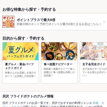
お得な特集から探す・予約する
ポイントプラスで最大8倍
対象日時のネット予約でポイントが最大8倍たまるお店はこちら！
目的から探す・予約する
夏グルメ・宴会パーフ
食べ放題ナビゲーター
女子会完全ガイド
ェクトガイド
焼肉食べ放題やスイーツ食べ
女子会向けサービスが
放題など食べ放題お店探しの
ているお得なお店がい
幹事さんのお店探しを強力サ
決定版！
い！
ポート！お店探しの決定版！
貝沢 フライドポテトのグルメ情報
貝沢 フライドポテトのお店一覧です。貝沢でおすすめの料理ジャンル
和食
、
カ
フェ・スイーツ
で探したり、予算やこだわり条件を指定すれば、シーンや気分