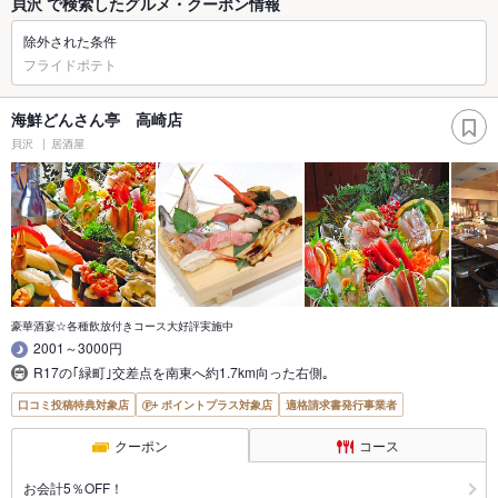
貝沢 で検索したグルメ・クーポン情報
除外された条件
フライドポテト
海鮮どんさん亭 高崎店
貝沢
居酒屋
豪華酒宴☆各種飲放付きコース大好評実施中
2001～3000円
R17の｢緑町｣交差点を南東へ約1.7km向った右側｡
口コミ投稿特典対象店
ポイントプラス対象店
適格請求書発行事業者
クーポン
コース
お会計5％OFF！