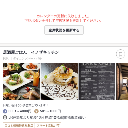
カレンダーの更新に失敗しました。
下記ボタンを押して空席状況を更新してください。
空席状況を更新する
居酒屋ごはん イノザキッチン
貝沢
ダイニングバー・バル
日曜、祝日ランチ営業しています！
3001～4000円
501～1000円
JR井野駅より徒歩13分 県道12号線(前橋街道)沿い
口コミ投稿特典対象店
スマート支払い可