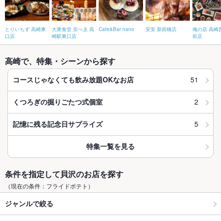
とりいちず 高崎東
大衆食堂 安べゑ 高
Cafe&Bar nano
安安 新前橋店
俺の店 高崎
口店
崎駅東口店
前店
高崎で、特集・シーンから探す
51
コースじゃなくても飲み放題OKなお店
2
くつろぎの掘りごたつ式個室
5
記憶に残る記念日サプライズ
特集一覧を見る
条件を指定して貝沢のお店を探す
（現在の条件：フライドポテト）
ジャンルで絞る