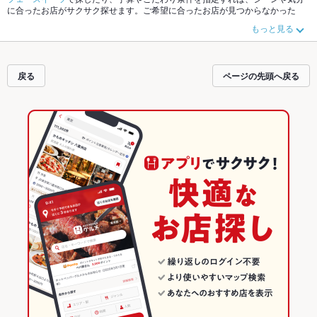
に合ったお店がサクサク探せます。ご希望に合ったお店が見つからなかった
ら、近隣のエリア
高崎駅
、
高崎市その他
、
問屋町
もチェックしてみてくださ
もっと見る
い。ホットペッパーグルメなら、お得なクーポンはもちろん、こだわりメニュ
ー
牛タン
、
オムライス
、
にんにく料理
や季節のおすすめ料理など、お店の最新
情報をご紹介しているので安心！24時間使える簡単便利なネット予約が使える
お店も拡大中です。友達どうしの飲み会にも、会社の宴会にも、デートやパー
戻る
ページの先頭へ戻る
ティーにもお得に便利にホットペッパーグルメをご利用ください。