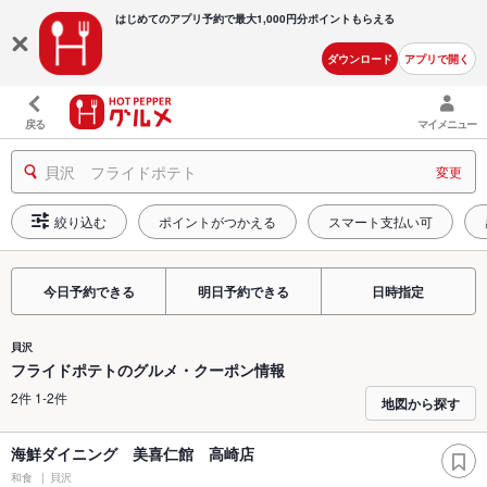
はじめてのアプリ予約で最大
1,000円分ポイントもらえる
ダウンロード
アプリで開く
戻る
マイメニュー
貝沢 フライドポテト
変更
絞り込む
ポイントがつかえる
スマート支払い可
今日予約できる
明日予約できる
日時指定
貝沢
フライドポテトのグルメ・クーポン情報
2件 1-2件
地図から探す
海鮮ダイニング 美喜仁館 高崎店
和食
貝沢