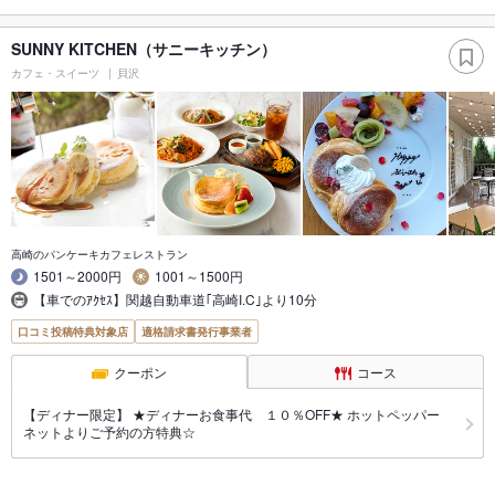
SUNNY KITCHEN（サニーキッチン）
カフェ・スイーツ
貝沢
高崎のパンケーキカフェレストラン
1501～2000円
1001～1500円
【車でのｱｸｾｽ】関越自動車道｢高崎I.C｣より10分
口コミ投稿特典対象店
適格請求書発行事業者
クーポン
コース
【ディナー限定】 ★ディナーお食事代 １０％OFF★ ホットペッパー
ネットよりご予約の方特典☆