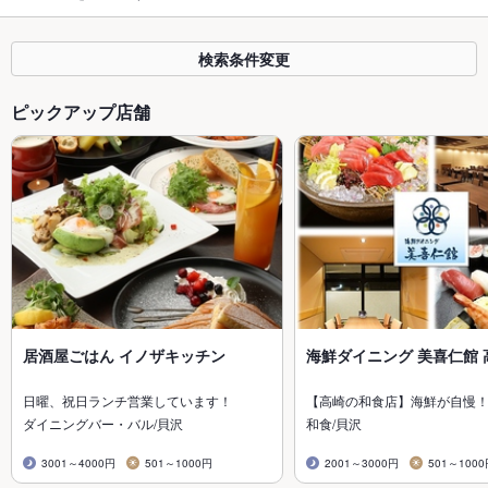
検索条件変更
ピックアップ店舗
居酒屋ごはん イノザキッチン
海鮮ダイニング 美喜仁館 
日曜、祝日ランチ営業しています！
【高崎の和食店】海鮮が自慢
ダイニングバー・バル/貝沢
和食/貝沢
3001～4000円
501～1000円
2001～3000円
501～100