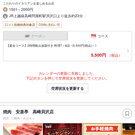
こだわりのイタリアンを楽しめるお店
1501～2000円
JR上越線高崎問屋町駅貝沢口より徒歩約23分
口コミ投稿特典対象店
COIN+支払い可
クーポン
コース
【宴会コース】2時間飲み放題付き 料理7～8品《5,500円(税込)～》
5,500円
（税込）
カレンダーの更新に失敗しました。
下記ボタンを押して空席状況を更新してください。
空席状況を更新する
焼肉 安楽亭 高崎貝沢店
貝沢
焼肉・ホルモン