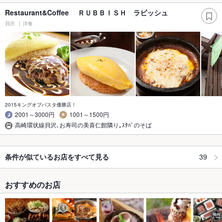
Restaurant&Coffee ＲＵＢＢＩＳＨ ラビッシュ
貝沢
洋食
2015キングオブパスタ優勝店！
2001～3000円
1001～1500円
高崎環状線貝沢､お寿司の美喜仁館隣り｡ｽﾀﾊﾞのそば
39
条件が似ているお店をすべて見る
おすすめのお店