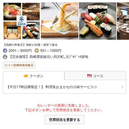
【高崎の和食店】海鮮が自慢！個室で宴会
2001～3000円
501～1000円
【完全個室】高崎環状線沿い貝沢町｡元ﾌﾞﾙﾄﾞｯｸ跡地
口コミ投稿特典対象店
クーポン
コース
【平日17時以降限定！】 料理長おまかせの小鉢サービス☆
カレンダーの更新に失敗しました。
下記ボタンを押して空席状況を更新してください。
空席状況を更新する