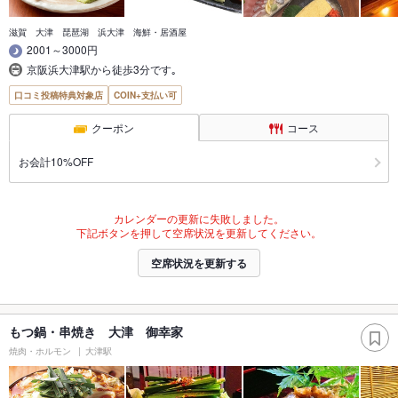
滋賀 大津 琵琶湖 浜大津 海鮮・居酒屋
2001～3000円
京阪浜大津駅から徒歩3分です｡
口コミ投稿特典対象店
COIN+支払い可
クーポン
コース
お会計10%OFF
カレンダーの更新に失敗しました。
下記ボタンを押して空席状況を更新してください。
空席状況を更新する
もつ鍋・串焼き 大津 御幸家
焼肉・ホルモン
大津駅