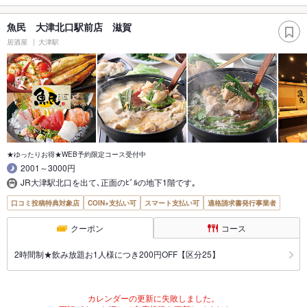
魚民 大津北口駅前店 滋賀
居酒屋
大津駅
★ゆったりお得★WEB予約限定コース受付中
2001～3000円
JR大津駅北口を出て､正面のﾋﾞﾙの地下1階です｡
口コミ投稿特典対象店
COIN+支払い可
スマート支払い可
適格請求書発行事業者
クーポン
コース
2時間制★飲み放題お1人様につき200円OFF【区分25】
カレンダーの更新に失敗しました。