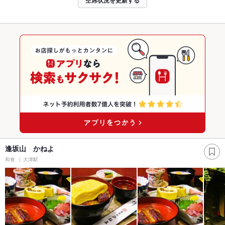
逢坂山 かねよ
和食
大津駅