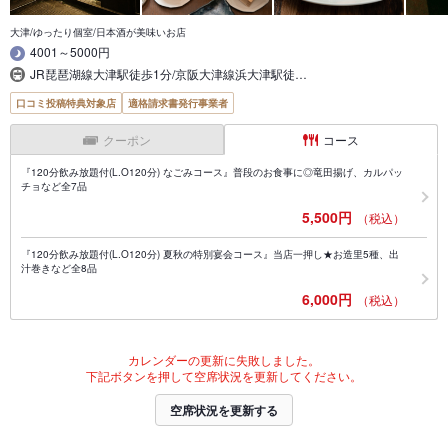
大津/ゆったり個室/日本酒が美味いお店
4001～5000円
JR琵琶湖線大津駅徒歩1分/京阪大津線浜大津駅徒…
口コミ投稿特典対象店
適格請求書発行事業者
クーポン
コース
『120分飲み放題付(L.O120分) なごみコース』普段のお食事に◎竜田揚げ、カルパッ
チョなど全7品
5,500円
（税込）
『120分飲み放題付(L.O120分) 夏秋の特別宴会コース』当店一押し★お造里5種、出
汁巻きなど全8品
6,000円
（税込）
カレンダーの更新に失敗しました。
下記ボタンを押して空席状況を更新してください。
空席状況を更新する