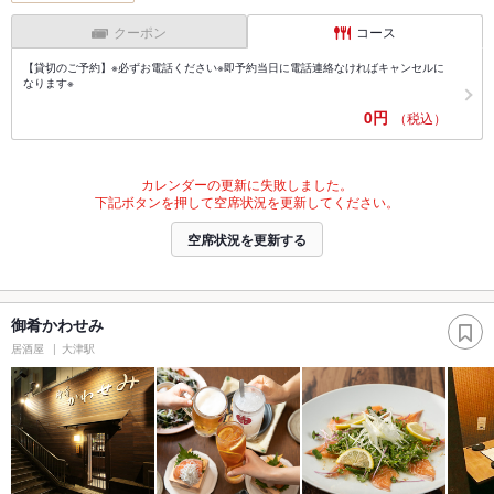
クーポン
コース
【貸切のご予約】※必ずお電話ください※即予約当日に電話連絡なければキャンセルに
なります※
0円
（税込）
カレンダーの更新に失敗しました。
下記ボタンを押して空席状況を更新してください。
空席状況を更新する
御肴かわせみ
居酒屋
大津駅