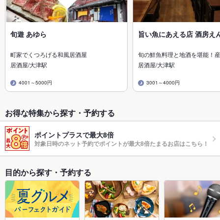
旬遊 あゆら
旨い魚にあえる店 酒房え
町家でくつろげる和風居酒屋
旬の鮮魚料理と地酒を堪能！
居酒屋/大津駅
居酒屋/大津駅
4001～5000円
3001～4000円
お得な特集から探す・予約する
ポイントプラスで最大8倍
対象日時のネット予約でポイントが最大8倍たまるお店はこちら！
目的から探す・予約する