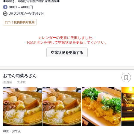
◆串焼き、串揚げが自慢の隠れ家居酒屋◆
3001～4000円
JR大津駅から徒歩3分
口コミ投稿特典対象店
カレンダーの更新に失敗しました。
下記ボタンを押して空席状況を更新してください。
空席状況を更新する
おでん旬菜ろざん
居酒屋
大津駅
和食・おでん