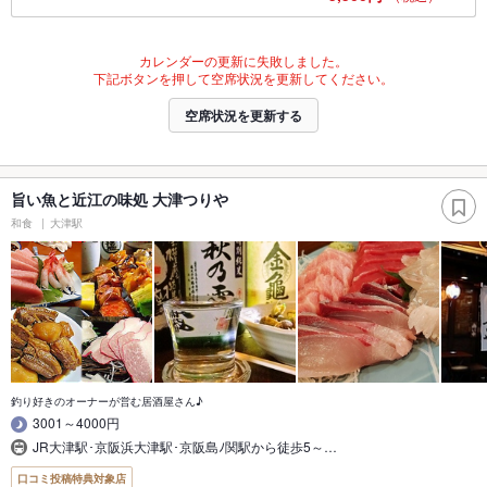
カレンダーの更新に失敗しました。
下記ボタンを押して空席状況を更新してください。
空席状況を更新する
旨い魚と近江の味処 大津つりや
和食
大津駅
釣り好きのオーナーが営む居酒屋さん♪
3001～4000円
JR大津駅･京阪浜大津駅･京阪島ﾉ関駅から徒歩5～…
口コミ投稿特典対象店