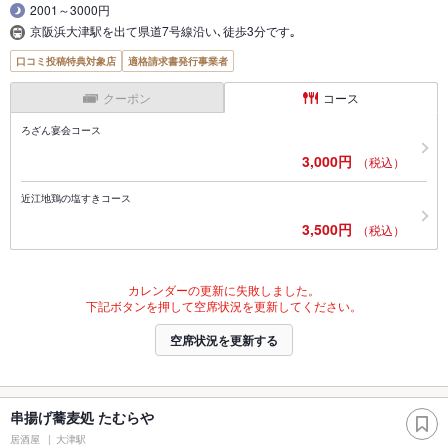
2001～3000円
京阪浜大津駅を出て県道7号線沿い､徒歩3分です｡
口コミ投稿特典対象店
適格請求書発行事業者
クーポン
コース
ろざん宴会コース
3,000円
（税込）
近江地鶏の塩すきコース
3,500円
（税込）
カレンダーの更新に失敗しました。
下記ボタンを押して空席状況を更新してください。
空席状況を更新する
串揚げ蕎麦処 たむらや
居酒屋
大津駅