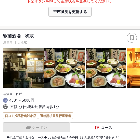
下記ボタンを押して空席状況を更新してください。
空席状況を更新する
駅前酒場 御蔵
居酒屋
大津駅
居酒屋 駅近
4001～5000円
京阪 びわ湖浜大津駅 徒歩1分
口コミ投稿特典対象店
適格請求書発行事業者
クーポン
コース
◆現金特価！お得なコース◆ おまかせ8品 5,500円（飲み放題2時間30分付き！）