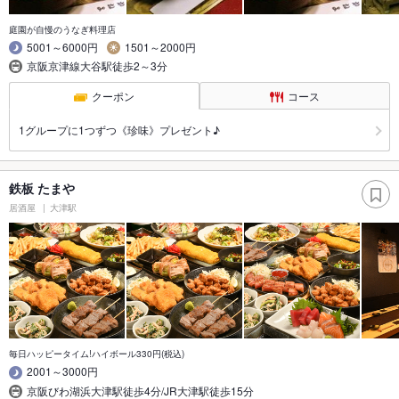
庭園が自慢のうなぎ料理店
5001～6000円
1501～2000円
京阪京津線大谷駅徒歩2～3分
クーポン
コース
1グループに1つずつ《珍味》プレゼント♪
鉄板 たまや
居酒屋
大津駅
毎日ハッピータイム!ハイボール330円(税込)
2001～3000円
京阪びわ湖浜大津駅徒歩4分/JR大津駅徒歩15分