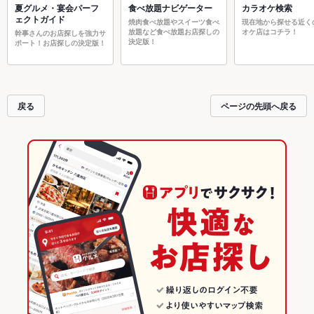
夏グルメ・宴会パーフ
食べ放題ナビゲーター
カラオケ検索
ェクトガイド
焼肉食べ放題やスイーツ食べ
現在地から探せる近く
放題など食べ放題お店探しの
オケ店はコチラ！
幹事さんのお店探しを強力サ
決定版！
ポート！お店探しの決定版！
戻る
ページの先頭へ戻る