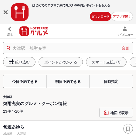
はじめてのアプリ予約で最大
1,000円分ポイントもらえる
ダウンロード
アプリで開く
戻る
マイメニュー
大津駅 焼酎充実
変更
絞り込む
ポイントがつかえる
スマート支払い可
今日予約できる
明日予約できる
日時指定
大津駅
焼酎充実のグルメ・クーポン情報
23件 1-20件
地図で表示
旬遊あゆら
居酒屋
大津駅