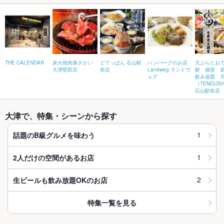
THE CALENDAR
炭火焼肉屋さかい
どてっぱん 石山駅
ハンバーグのお店
天ぷらとお
大津堅田店
前店
Landweg ランドヴ
鮮 個室 
ェグ
飲み放題 
（TENGUS
石山駅前店
大津で、特集・シーンから探す
1
話題のB級グルメを味わう
1
2人だけの空間があるお店
2
生ビールも飲み放題OKのお店
特集一覧を見る