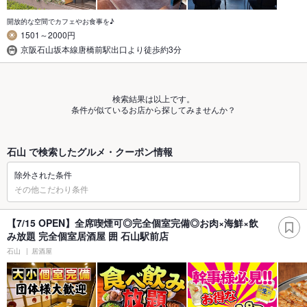
開放的な空間でカフェやお食事を♪
1501～2000円
京阪石山坂本線唐橋前駅出口より徒歩約3分
検索結果は以上です。
条件が似ているお店から探してみませんか？
石山 で検索したグルメ・クーポン情報
除外された条件
その他こだわり条件
【7/15 OPEN】全席喫煙可◎完全個室完備◎お肉×海鮮×飲
み放題 完全個室居酒屋 囲 石山駅前店
石山
居酒屋