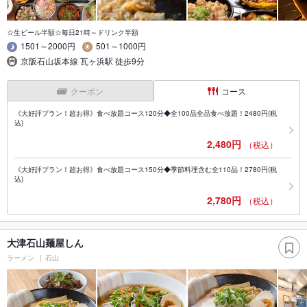
☆生ビール半額☆毎日21時～ドリンク半額
1501～2000円
501～1000円
京阪石山坂本線 瓦ヶ浜駅 徒歩9分
クーポン
コース
《大好評プラン！超お得》食べ放題コース120分◆全100品全品食べ放題！2480円(税
込)
2,480円
（税込）
《大好評プラン！超お得》食べ放題コース150分◆季節料理含む全110品！2780円(税
込)
2,780円
（税込）
大津石山麺屋しん
ラーメン
石山