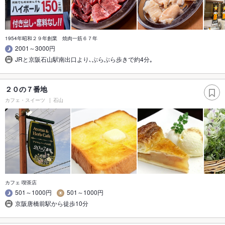
1954年昭和２９年創業 焼肉一筋６７年
2001～3000円
JRと京阪石山駅南出口より､ぶらぶら歩きで約4分｡
２０の７番地
カフェ・スイーツ
石山
カフェ 喫茶店
501～1000円
501～1000円
京阪唐橋前駅から徒歩10分