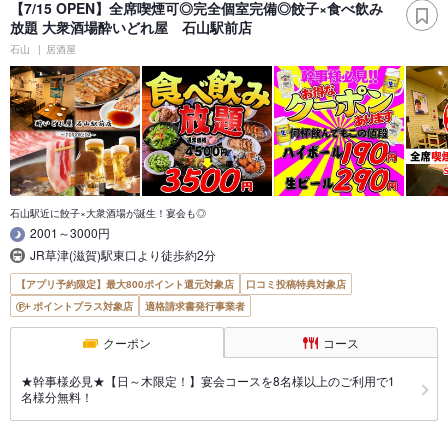
【7/15 OPEN】全席喫煙可◎完全個室完備◎餃子×食べ飲み
放題 大衆酒場酔いどれ屋 石山駅前店
石山
居酒屋
石山駅近に餃子×大衆酒場が誕生！宴会も◎
2001～3000円
JR草津(滋賀)駅東口より徒歩約2分
【アプリ予約限定】最大800ポイント還元対象店
口コミ投稿特典対象店
ポイントプラス対象店
適格請求書発行事業者
クーポン
コース
★幹事様必見★【日～木限定！】宴会コースを8名様以上のご利用で1
名様分無料！