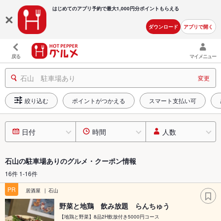
はじめてのアプリ予約で最大
1,000円分ポイントもらえる
ダウンロード
アプリで開く
戻る
マイメニュー
石山 駐車場あり
変更
絞り込む
ポイントがつかえる
スマート支払い可
日付
時間
人数
石山の駐車場ありのグルメ・クーポン情報
16件 1-16件
PR
居酒屋
石山
野菜と地鶏 飲み放題 らんちゅう
【地鶏と野菜】8品2H飲放付き5000円コース