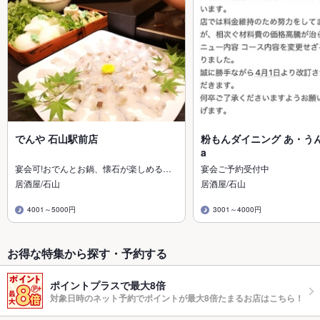
でんや 石山駅前店
粉もんダイニング あ・うん i
a
宴会可!おでんとお鍋、懐石が楽しめる…
宴会ご予約受付中
居酒屋/石山
居酒屋/石山
4001～5000円
3001～4000円
お得な特集から探す・予約する
ポイントプラスで最大8倍
対象日時のネット予約でポイントが最大8倍たまるお店はこちら！