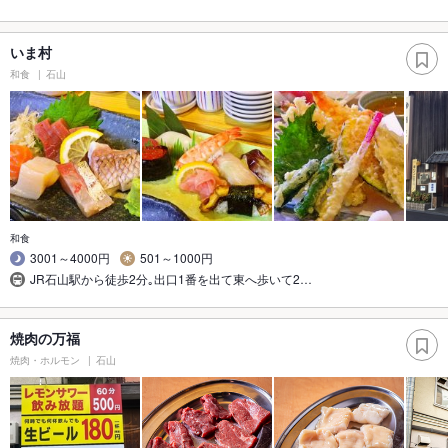
いま村
和食
石山
和食
3001～4000円
501～1000円
JR石山駅から徒歩2分｡出口1番を出て東へ歩いて2…
焼肉の万福
焼肉・ホルモン
石山