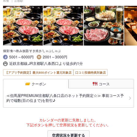
和食
京都駅
個室/食べ飲み放題/すき焼き/しゃぶしゃぶ
5001～6000円
2001～3000円
近鉄京都線,JR京都駅八条西口より徒歩約1分
【アプリ予約限定】最大800ポイント還元対象店
口コミ投稿特典対象店
クーポン
コース
≪但馬屋PREMIUM京都駅八条口店のネット予約限定☆≫ 事前コース予
約で端数(百の位まで)を割引♪
カレンダーの更新に失敗しました。
下記ボタンを押して空席状況を更新してください。
空席状況を更新する