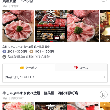
馬屋京都ヨドバシ店
和食
京都駅
京都 しゃぶしゃぶ 食べ放題 飲み放題 宴会
2001～3000円
1001～1500円
各線京都駅前 京都ﾖﾄﾞﾊﾞｼﾋﾞﾙ6階
クーポン
コース
お会計より10％OFF！
牛しゃぶ牛すき食べ放題 但馬屋 四条河原町店
和食
四条河原町