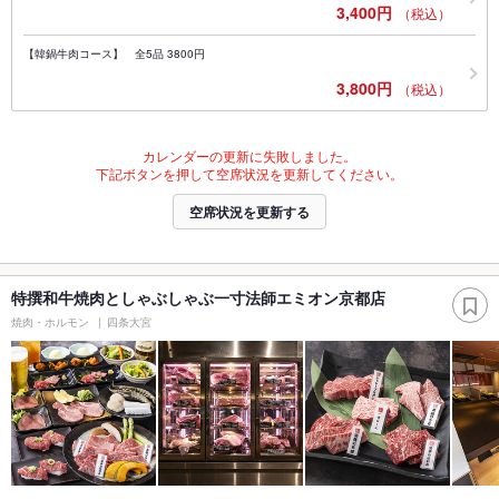
3,400円
（税込）
【韓鍋牛肉コース】 全5品 3800円
3,800円
（税込）
カレンダーの更新に失敗しました。
下記ボタンを押して空席状況を更新してください。
空席状況を更新する
特撰和牛焼肉としゃぶしゃぶ一寸法師エミオン京都店
焼肉・ホルモン
四条大宮