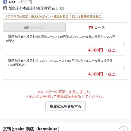
4001～5000円
阪急京都本線京都河原町駅 徒歩3分
【アプリ予約限定】最大800ポイント還元対象店
口コミ投稿特典対象店
クーポン
コース
【黒毛和牛食べ放題】焼肉満腹コース4180円(税込)/アルコール飲み放題付+1320円
(税込)～
4,180円
（税込）
【黒毛和牛食べ放題】上しゃぶしゃぶコース4180円(税込)/アルコール飲み放題付
+1320円(税込)～
4,180円
（税込）
カレンダーの更新に失敗しました。
下記ボタンを押して空席状況を更新してください。
空席状況を更新する
京鴨とsake 鴨蔵（kamokura）