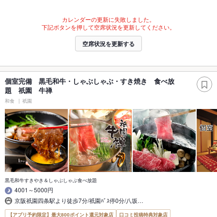
カレンダーの更新に失敗しました。
下記ボタンを押して空席状況を更新してください。
空席状況を更新する
個室完備 黒毛和牛・しゃぶしゃぶ・すき焼き 食べ放
題 祇園 牛禅
和食
祇園
黒毛和牛すきやき＆しゃぶしゃぶ食べ放題
4001～5000円
京阪祇園四条駅より徒歩7分/祇園ﾊﾞｽ停0分/八坂…
【アプリ予約限定】最大800ポイント還元対象店
口コミ投稿特典対象店