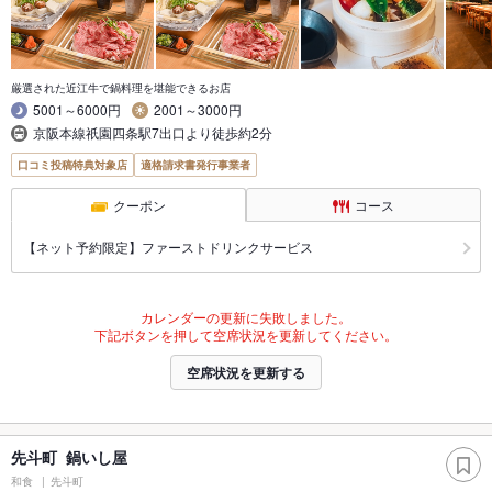
厳選された近江牛で鍋料理を堪能できるお店
5001～6000円
2001～3000円
京阪本線祇園四条駅7出口より徒歩約2分
口コミ投稿特典対象店
適格請求書発行事業者
クーポン
コース
【ネット予約限定】ファーストドリンクサービス
カレンダーの更新に失敗しました。
下記ボタンを押して空席状況を更新してください。
空席状況を更新する
先斗町 鍋いし屋
和食
先斗町