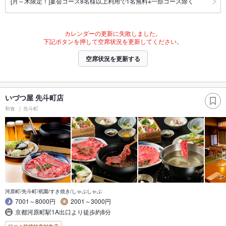
[月～木限定！]宴会コース8名様以上利用で1名無料※一部コース除く
カレンダーの更新に失敗しました。
下記ボタンを押して空席状況を更新してください。
空席状況を更新する
いづつ屋 先斗町店
和食
先斗町
河原町/先斗町/祇園/すき焼き/しゃぶしゃぶ
7001～8000円
2001～3000円
京都河原町駅1A出口より徒歩約8分