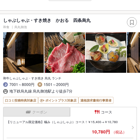
しゃぶしゃぶ・すき焼き かおる 四条烏丸
和食
烏丸御池
和牛しゃぶしゃぶ・すき焼き 烏丸 ランチ
7001～8000円
1501～2000円
地下鉄烏丸線 烏丸御池駅より徒歩7分
口コミ投稿特典対象店
ポイントプラス対象店
適格請求書発行事業者
クーポン
コース
【リニューアル限定価格】極み（しゃぶしゃぶ）コース！￥15,400→￥10,780
10,780円
（税込）