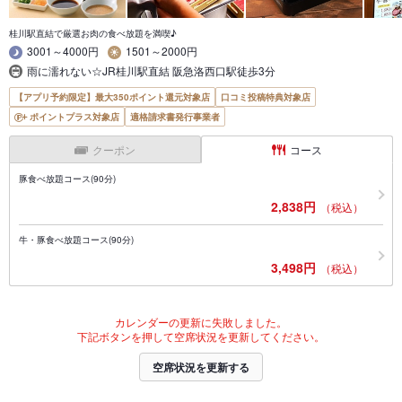
桂川駅直結で厳選お肉の食べ放題を満喫♪
3001～4000円
1501～2000円
雨に濡れない☆JR桂川駅直結 阪急洛西口駅徒歩3分
【アプリ予約限定】最大350ポイント還元対象店
口コミ投稿特典対象店
ポイントプラス対象店
適格請求書発行事業者
クーポン
コース
豚食べ放題コース(90分)
2,838円
（税込）
牛・豚食べ放題コース(90分)
3,498円
（税込）
カレンダーの更新に失敗しました。
下記ボタンを押して空席状況を更新してください。
空席状況を更新する