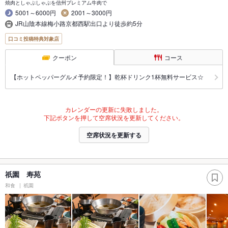
焼肉としゃぶしゃぶを信州プレミアム牛肉で
5001～6000円
2001～3000円
JR山陰本線梅小路京都西駅出口より徒歩約5分
口コミ投稿特典対象店
クーポン
コース
【ホットペッパーグルメ予約限定！】乾杯ドリンク1杯無料サービス☆
カレンダーの更新に失敗しました。
下記ボタンを押して空席状況を更新してください。
空席状況を更新する
祇園 寿苑
和食
祇園