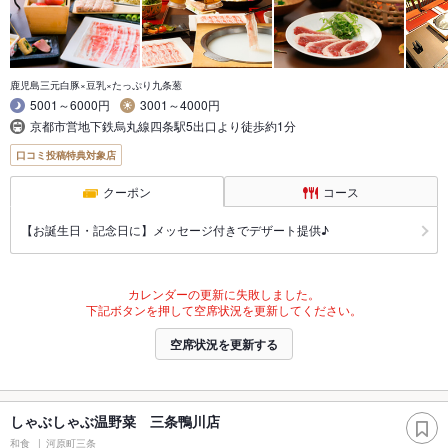
鹿児島三元白豚×豆乳×たっぷり九条葱
5001～6000円
3001～4000円
京都市営地下鉄烏丸線四条駅5出口より徒歩約1分
口コミ投稿特典対象店
クーポン
コース
【お誕生日・記念日に】メッセージ付きでデザート提供♪
カレンダーの更新に失敗しました。
下記ボタンを押して空席状況を更新してください。
空席状況を更新する
しゃぶしゃぶ温野菜 三条鴨川店
和食
河原町三条