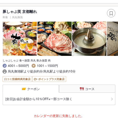
豚しゃぶ英 京都離れ
和食
烏丸御池
しゃぶしゃぶ 食べ放題 烏丸 飲み放題 肉
4001～5000円
1001～1500円
烏丸御池駅より徒歩約分/烏丸駅より徒歩約10分
口コミ投稿特典対象店
ポイントプラス対象店
クーポン
コース
[全日]お会計金額から10％OFF※一部コース除く
カレンダーの更新に失敗しました。