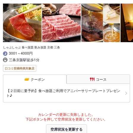
しゃぶしゃぶ 食べ放題 飲み放題 京都 三条
3001～4000円
三条京阪駅徒歩1分
口コミ投稿特典対象店
クーポン
コース
【２日前に要予約】食べ放題ご利用でアニバーサリープレートプレゼン
ト♪
カレンダーの更新に失敗しました。
下記ボタンを押して空席状況を更新してください。
空席状況を更新する