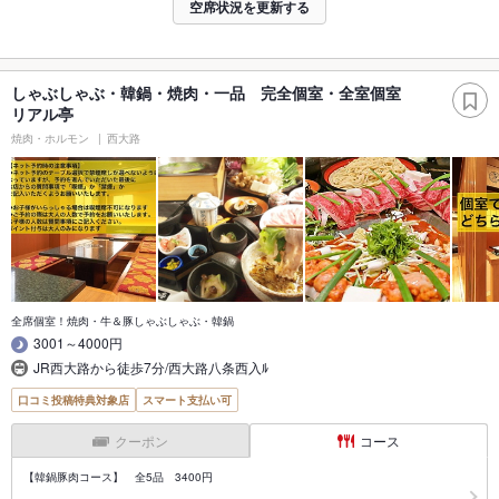
空席状況を更新する
しゃぶしゃぶ・韓鍋・焼肉・一品 完全個室・全室個室
リアル亭
焼肉・ホルモン
西大路
全席個室！焼肉・牛＆豚しゃぶしゃぶ・韓鍋
3001～4000円
JR西大路から徒歩7分/西大路八条西入ﾙ
口コミ投稿特典対象店
スマート支払い可
クーポン
コース
【韓鍋豚肉コース】 全5品 3400円