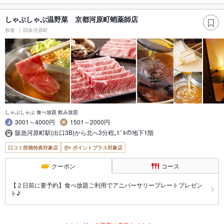
しゃぶしゃぶ温野菜 京都河原町蛸薬師店
和食
四条河原町
しゃぶしゃぶ 食べ放題 飲み放題
3001～4000円
1501～2000円
阪急河原町駅(出口3B)から北へ3分程｡ﾋﾞﾙの地下1階
口コミ投稿特典対象店
ポイントプラス対象店
クーポン
コース
【２日前に要予約】食べ放題ご利用でアニバーサリープレートプレゼン
ト♪