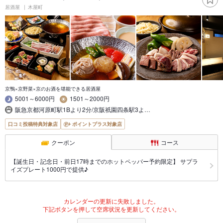
居酒屋
木屋町
京鴨×京野菜×京のお酒を堪能できる居酒屋
5001～6000円
1501～2000円
阪急京都河原町駅1Bより2分/京阪祇園四条駅3よ…
口コミ投稿特典対象店
ポイントプラス対象店
クーポン
コース
【誕生日・記念日・前日17時までのホットペッパー予約限定】 サプラ
イズプレート1000円で提供♪
カレンダーの更新に失敗しました。
下記ボタンを押して空席状況を更新してください。