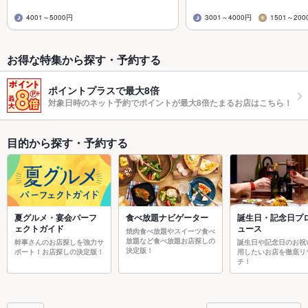
4001～5000円
3001～4000円
1501～200
お得な特集から探す・予約する
ポイントプラスで最大8倍
対象日時のネット予約でポイントが最大8倍たまるお店はこちら！
目的から探す・予約する
夏グルメ・宴会パーフ
食べ放題ナビゲーター
誕生日・記念日プ
ェクトガイド
ュース
焼肉食べ放題やスイーツ食べ
放題など食べ放題お店探しの
幹事さんのお店探しを強力サ
誕生日や記念日のお祝
決定版！
ポート！お店探しの決定版！
用したいお店を徹底リ
チ！