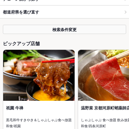
都道府県を選び直す
検索条件変更
ピックアップ店舗
祇園 牛禅
温野菜 京都河原町蛸薬師
黒毛和牛すきやき＆しゃぶしゃぶ食べ放題
しゃぶしゃぶ 食べ放題 飲み放
和食/祇園
和食/四条河原町