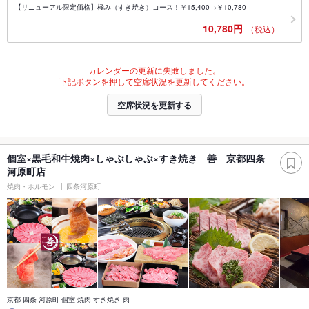
【リニューアル限定価格】極み（すき焼き）コース！￥15,400→￥10,780
10,780円
（税込）
カレンダーの更新に失敗しました。
下記ボタンを押して空席状況を更新してください。
空席状況を更新する
個室×黒毛和牛焼肉×しゃぶしゃぶ×すき焼き 善 京都四条
河原町店
焼肉・ホルモン
四条河原町
京都 四条 河原町 個室 焼肉 すき焼き 肉