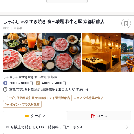
しゃぶしゃぶ すき焼き 食べ放題 和牛と豚 京都駅前店
和食
京都駅
しゃぶしゃぶ/すき焼き/食べ放題/京都/肉
7001～8000円
4001～5000円
京都市営地下鉄烏丸線京都駅2出口より徒歩約4分
【アプリ予約限定】最大800ポイント還元対象店
口コミ投稿特典対象店
ポイントプラス対象店
クーポン
コース
30名以上で貸し切りOK！貸切料０円クーポン♪