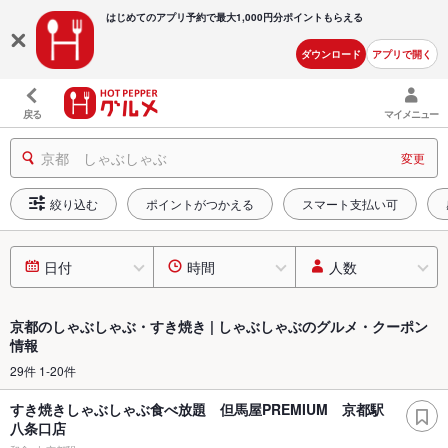
はじめてのアプリ予約で最大
1,000円分ポイントもらえる
ダウンロード
アプリで開く
戻る
マイメニュー
京都 しゃぶしゃぶ
変更
絞り込む
ポイントがつかえる
スマート支払い可
日付
時間
人数
京都のしゃぶしゃぶ・すき焼き | しゃぶしゃぶのグルメ・クーポン
情報
29件 1-20件
すき焼きしゃぶしゃぶ食べ放題 但馬屋PREMIUM 京都駅
八条口店