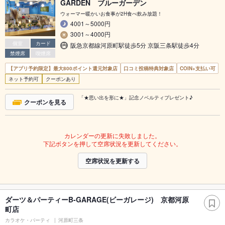
GARDEN ブルーガーデン
ウォーマー暖かいお食事が2H食べ飲み放題！
4001～5000円
3001～4000円
個室
カード
阪急京都線河原町駅徒歩5分 京阪三条駅徒歩4分
禁煙席
喫煙席
【アプリ予約限定】最大800ポイント還元対象店
口コミ投稿特典対象店
COIN+支払い可
ネット予約可
クーポンあり
「★思い出を形に★」記念ノベルティプレゼント♪
クーポンを見る
カレンダーの更新に失敗しました。
下記ボタンを押して空席状況を更新してください。
空席状況を更新する
ダーツ＆パーティーB-GARAGE(ビーガレージ) 京都河原
町店
カラオケ・パーティ
河原町三条