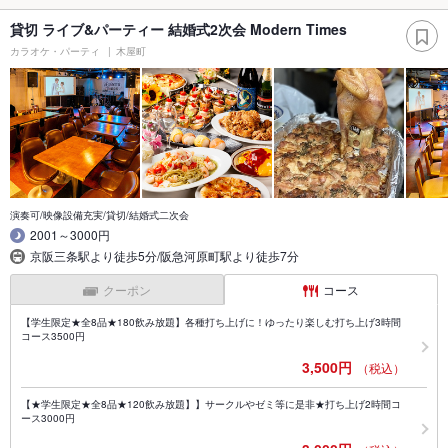
貸切 ライブ&パーティー 結婚式2次会 Modern Times
カラオケ・パーティ
木屋町
演奏可/映像設備充実/貸切/結婚式二次会
2001～3000円
京阪三条駅より徒歩5分/阪急河原町駅より徒歩7分
クーポン
コース
【学生限定★全8品★180飲み放題】各種打ち上げに！ゆったり楽しむ打ち上げ3時間
コース3500円
3,500円
（税込）
【★学生限定★全8品★120飲み放題】】サークルやゼミ等に是非★打ち上げ2時間コ
ース3000円