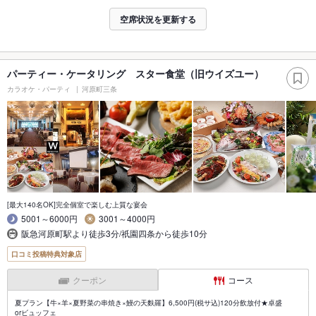
空席状況を更新する
パーティー・ケータリング スター食堂（旧ウイズユー）
カラオケ・パーティ
河原町三条
[最大140名OK]完全個室で楽しむ上質な宴会
5001～6000円
3001～4000円
阪急河原町駅より徒歩3分/祇園四条から徒歩10分
口コミ投稿特典対象店
クーポン
コース
夏プラン【牛×羊×夏野菜の串焼き×鰻の天麩羅】6,500円(税サ込)120分飲放付★卓盛
orビュッフェ