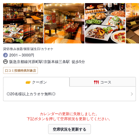
貸切/飲み放題/個室/誕生日/カラオケ
2001～3000円
阪急京都線河原町駅/京阪本線三条駅 徒歩5分
口コミ投稿特典対象店
クーポン
コース
◎20名様以上カラオケ無料◎
カレンダーの更新に失敗しました。
下記ボタンを押して空席状況を更新してください。
空席状況を更新する