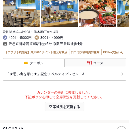
貸切/結婚式二次会/誕生日/木屋町/食べ放題
4001～5000円
3001～4000円
阪急京都線河原町駅徒歩5分 京阪三条駅徒歩4分
【アプリ予約限定】最大800ポイント還元対象店
口コミ投稿特典対象店
COIN+支払い可
クーポン
コース
「★思い出を形に★」記念ノベルティプレゼント♪
カレンダーの更新に失敗しました。
下記ボタンを押して空席状況を更新してください。
空席状況を更新する
CLOUD 10