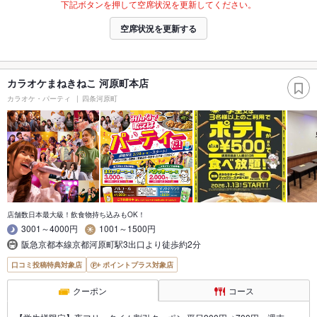
下記ボタンを押して空席状況を更新してください。
空席状況を更新する
カラオケまねきねこ 河原町本店
カラオケ・パーティ
四条河原町
店舗数日本最大級！飲食物持ち込みもOK！
3001～4000円
1001～1500円
阪急京都本線京都河原町駅3出口より徒歩約2分
口コミ投稿特典対象店
ポイントプラス対象店
クーポン
コース