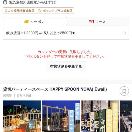
阪急京都河原町駅から徒歩3分
口コミ投稿特典対象店
ポイントプラス対象店
クーポン
コース
飲み放題２H3000円→15人以上で2500円★
カレンダーの更新に失敗しました。
下記ボタンを押して空席状況を更新してください。
空席状況を更新する
貸切パーティースペース HAPPY SPOON NOVA(旧wall)
居酒屋
四条河原町