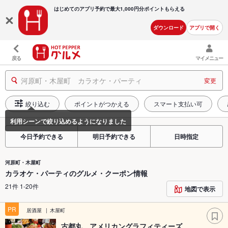
はじめてのアプリ予約で最大
1,000円分ポイントもらえる
ダウンロード
アプリで開く
戻る
マイメニュー
河原町・木屋町 カラオケ・パーティ
変更
絞り込む
ポイントがつかえる
スマート支払い可
今日予約できる
明日予約できる
日時指定
河原町・木屋町
カラオケ・パーティのグルメ・クーポン情報
21件 1-20件
地図で表示
PR
居酒屋
木屋町
古都丸 アメリカングラフィティーズ