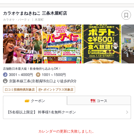
カラオケまねきねこ 三条木屋町店
カラオケ・パーティ
木屋町
店舗数日本最大級！飲食物持ち込みもOK！
3001～4000円
1001～1500円
京阪本線三条(京都)駅6出口より徒歩約3分
口コミ投稿特典対象店
ポイントプラス対象店
クーポン
コース
【5名様以上限定】 幹事様1名無料クーポン
カレンダーの更新に失敗しました。