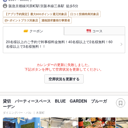
阪急京都線河原町駅/京阪本線三条駅 徒歩5分
【アプリ予約限定】最大800ポイント還元対象店
口コミ投稿特典対象店
ポイントプラス対象店
適格請求書発行事業者
クーポン
コース
20名様以上のご予約で幹事様料金無料！40名様以上で2名様無料！60
名様以上で3名様無料！！
カレンダーの更新に失敗しました。
下記ボタンを押して空席状況を更新してください。
空席状況を更新する
貸切 パーティースペース BLUE GARDEN ブルーガ
ーデン
ダイニングバー・バル
木屋町