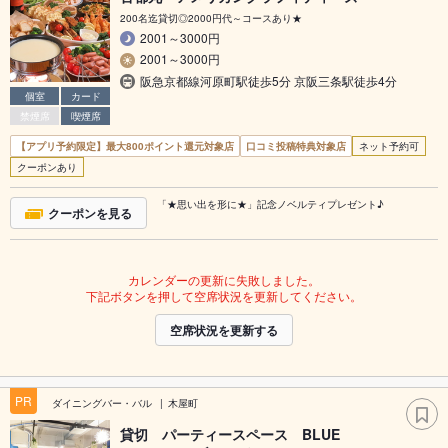
200名迄貸切◎2000円代～コースあり★
2001～3000円
2001～3000円
阪急京都線河原町駅徒歩5分 京阪三条駅徒歩4分
個室
カード
禁煙席
喫煙席
【アプリ予約限定】最大800ポイント還元対象店
口コミ投稿特典対象店
ネット予約可
クーポンあり
「★思い出を形に★」記念ノベルティプレゼント♪
クーポンを見る
カレンダーの更新に失敗しました。
下記ボタンを押して空席状況を更新してください。
空席状況を更新する
PR
ダイニングバー・バル
木屋町
貸切 パーティースペース BLUE