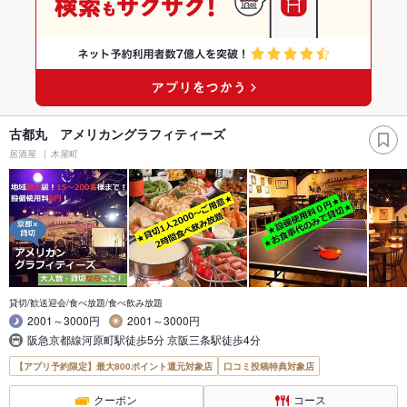
古都丸 アメリカングラフィティーズ
居酒屋
木屋町
貸切/歓送迎会/食べ放題/食べ飲み放題
2001～3000円
2001～3000円
阪急京都線河原町駅徒歩5分 京阪三条駅徒歩4分
【アプリ予約限定】最大800ポイント還元対象店
口コミ投稿特典対象店
クーポン
コース