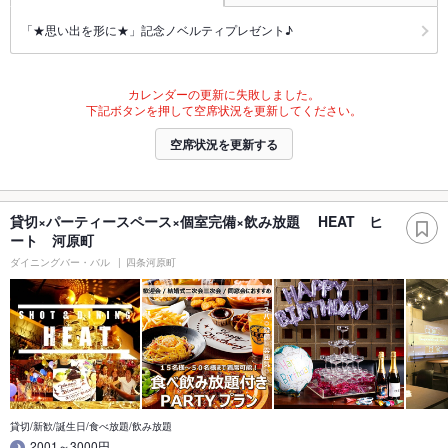
「★思い出を形に★」記念ノベルティプレゼント♪
カレンダーの更新に失敗しました。
下記ボタンを押して空席状況を更新してください。
空席状況を更新する
貸切×パーティースペース×個室完備×飲み放題 HEAT ヒ
ート 河原町
ダイニングバー・バル
四条河原町
貸切/新歓/誕生日/食べ放題/飲み放題
2001～3000円