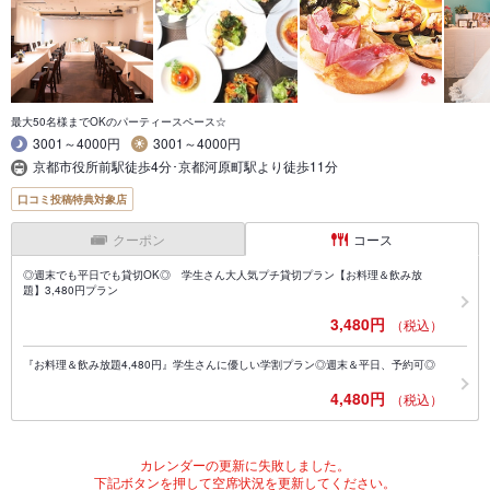
最大50名様までOKのパーティースペース☆
3001～4000円
3001～4000円
京都市役所前駅徒歩4分･京都河原町駅より徒歩11分
口コミ投稿特典対象店
クーポン
コース
◎週末でも平日でも貸切OK◎ 学生さん大人気プチ貸切プラン【お料理＆飲み放
題】3,480円プラン
3,480円
（税込）
『お料理＆飲み放題4,480円』学生さんに優しい学割プラン◎週末＆平日、予約可◎
4,480円
（税込）
カレンダーの更新に失敗しました。
下記ボタンを押して空席状況を更新してください。