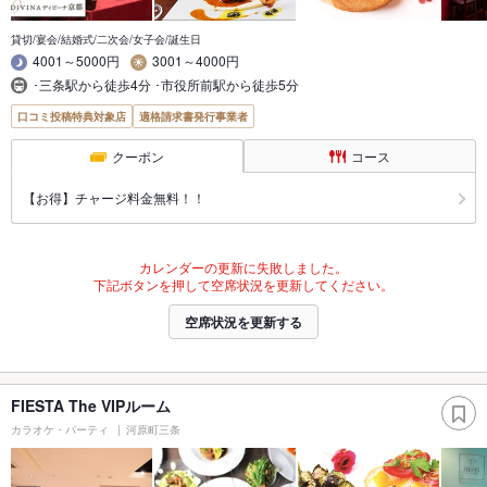
貸切/宴会/結婚式/二次会/女子会/誕生日
4001～5000円
3001～4000円
･三条駅から徒歩4分 ･市役所前駅から徒歩5分
口コミ投稿特典対象店
適格請求書発行事業者
クーポン
コース
【お得】チャージ料金無料！！
カレンダーの更新に失敗しました。
下記ボタンを押して空席状況を更新してください。
空席状況を更新する
FIESTA The VIPルーム
カラオケ・パーティ
河原町三条