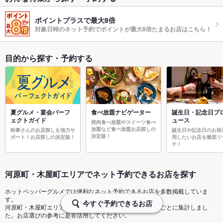
ポイントプラスで最大8倍
対象日時のネット予約でポイントが最大8倍たまるお店はこちら！
目的から探す・予約する
夏グルメ・宴会パーフ
食べ放題ナビゲーター
誕生日・記念日プ
ェクトガイド
ュース
焼肉食べ放題やスイーツ食べ
放題など食べ放題お店探しの
幹事さんのお店探しを強力サ
誕生日や記念日のお祝
決定版！
ポート！お店探しの決定版！
用したいお店を徹底リ
チ！
河原町・木屋町エリアでネット予約できるお店を探す
ホットペッパーグルメでは便利なネット予約できるお店を多数掲載していま
す。
今すぐ予約できるお店
河原町・木屋町エリアでネット予約できるお店をジャンルごとに集計しまし
た。お店選びの参考に是非活用してください。