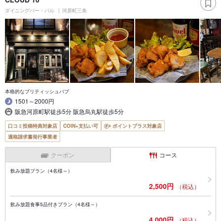
ダイニングバー・バル
河原町三条
本格的なブリティッシュパブ
1501～2000円
阪急河原町駅徒歩5分 阪急烏丸駅徒歩5分
口コミ投稿特典対象店
COIN+支払い可
ポイントプラス対象店
適格請求書発行事業者
クーポン
コース
飲み放題プラン（4名様～）
2,500円
（税込）
飲み放題食事5品付きプラン（4名様～）
4,000円
（税込）