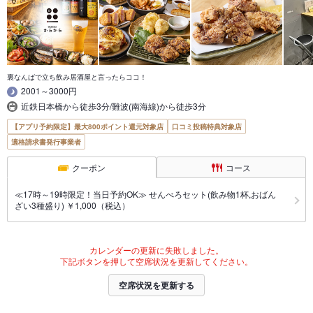
裏なんばで立ち飲み居酒屋と言ったらココ！
2001～3000円
近鉄日本橋から徒歩3分/難波(南海線)から徒歩3分
【アプリ予約限定】最大800ポイント還元対象店
口コミ投稿特典対象店
適格請求書発行事業者
クーポン
コース
≪17時～19時限定！当日予約OK≫ せんべろセット(飲み物1杯,おばん
ざい3種盛り) ￥1,000（税込）
カレンダーの更新に失敗しました。
下記ボタンを押して空席状況を更新してください。
空席状況を更新する