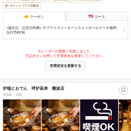
ポイントプラス対象店
クーポン
コース
<誕生日・記念日特典> サプライズメッセージ入り☆ホールケーキ無料/
当日予約OK
カレンダーの更新に失敗しました。
下記ボタンを押して空席状況を更新してください。
空席状況を更新する
炉端とおでん 呼炉凪来 難波店
居酒屋
難波