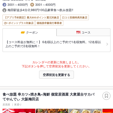
3001～4000円
3001～4000円
梅田駅徒歩4分/2,980円100品豪華食べ飲み放題!!
【アプリ予約限定】最大800ポイント還元対象店
口コミ投稿特典対象店
ポイントプラス対象店
適格請求書発行事業者
クーポン
コース
【コース料金が無料に！】 6名様以上のご予約で1名様無料。12名様以
上のご予約で2名様無料！
カレンダーの更新に失敗しました。
下記ボタンを押して空席状況を更新してください。
空席状況を更新する
食べ放題 串カツ×焼き鳥×海鮮 個室居酒屋 大衆屋台サカバ
てやんでぃ 大阪梅田店
居酒屋
東通り