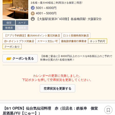
2名様～最大40様迄ご利用頂ける個室ご用意!
5001～6000円
4001～5000円
【大阪駅前第3ﾋﾞﾙ33階】各線梅田駅･大阪駅2分
個室
カード
禁煙席
喫煙席
【アプリ予約限定】最大800ポイント還元対象店
口コミ投稿特典対象店
ポイントプラス対象店
スマート支払い可
適格請求書発行事業者
ネット予約可
クーポンあり
【各種ご宴会に】6000円以上のコースを8名様以上のご予約で
クーポンを見る
幹事or主賓の方1名様分無料！
カレンダーの更新に失敗しました。
下記ボタンを押して空席状況を更新してください。
空席状況を更新する
【8/1 OPEN】仙台気仙沼料理 赤（旧店名：鉄板串 個室
居酒屋JYU【じゅー】）