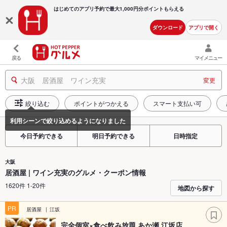
はじめてのアプリ予約で最大
1,000円分ポイントもらえる
ダウンロード
アプリで開く
戻る
マイメニュー
大阪 居酒屋 ワイン充実
変更
絞り込む
ポイントがつかえる
スマート支払い可
今日予約できる
明日予約できる
日時指定
大阪
居酒屋 | ワイン充実のグルメ・クーポン情報
1620件 1-20件
地図から探す
PR
居酒屋
江坂
完全個室×食べ飲み放題 あか瀬 江坂店