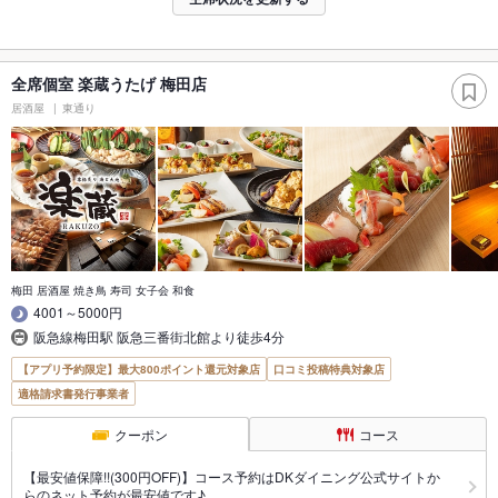
全席個室 楽蔵うたげ 梅田店
居酒屋
東通り
梅田 居酒屋 焼き鳥 寿司 女子会 和食
4001～5000円
阪急線梅田駅 阪急三番街北館より徒歩4分
【アプリ予約限定】最大800ポイント還元対象店
口コミ投稿特典対象店
適格請求書発行事業者
クーポン
コース
【最安値保障!!(300円OFF)】コース予約はDKダイニング公式サイトか
らのネット予約が最安値です♪