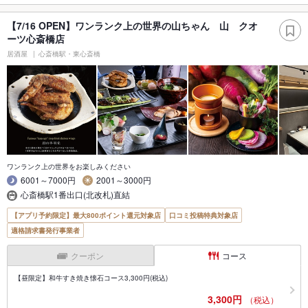
【7/16 OPEN】ワンランク上の世界の山ちゃん 山 クオ
ーツ心斎橋店
居酒屋
心斎橋駅・東心斎橋
ワンランク上の世界をお楽しみください
6001～7000円
2001～3000円
心斎橋駅1番出口(北改札)直結
【アプリ予約限定】最大800ポイント還元対象店
口コミ投稿特典対象店
適格請求書発行事業者
クーポン
コース
【昼限定】和牛すき焼き懐石コース3,300円(税込)
3,300円
（税込）