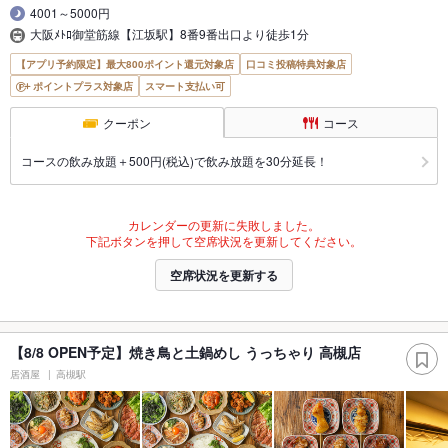
4001～5000円
大阪ﾒﾄﾛ御堂筋線【江坂駅】8番9番出口より徒歩1分
【アプリ予約限定】最大800ポイント還元対象店
口コミ投稿特典対象店
ポイントプラス対象店
スマート支払い可
クーポン
コース
コースの飲み放題＋500円(税込)で飲み放題を30分延長！
カレンダーの更新に失敗しました。
下記ボタンを押して空席状況を更新してください。
空席状況を更新する
【8/8 OPEN予定】焼き鳥と土鍋めし うっちゃり 高槻店
居酒屋
高槻駅