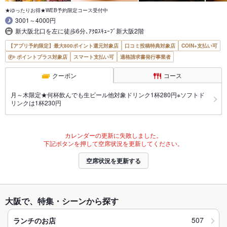
★ゆったりお得★WEB予約限定コース受付中
3001～4000円
新大阪北口を左に徒歩6分､ｱｸﾛｽｷｭｰﾌﾞ新大阪2階
【アプリ予約限定】最大800ポイント還元対象店
口コミ投稿特典対象店
COIN+支払い可
ポイントプラス対象店
スマート支払い可
適格請求書発行事業者
クーポン
コース
月～木限定★何杯飲んでも生ビール他対象ドリンク1杯280円※ソフトド
リンクは1杯230円
カレンダーの更新に失敗しました。
下記ボタンを押して空席状況を更新してください。
空席状況を更新する
大阪で、特集・シーンから探す
507
ランチのお店