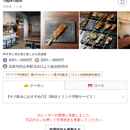
TapaTapa
居酒屋
八尾
和牛串と焼き鳥が楽しめる居酒屋
4001～5000円
2001～3000円
近鉄河内山本駅北出口より徒歩約35分
【アプリ予約限定】最大350ポイント還元対象店
口コミ投稿特典対象店
クーポン
コース
【サク飲みにおすすめ◎】 2杯目ドリンク半額サービス！
カレンダーの更新に失敗しました。
下記ボタンを押して空席状況を更新してください。
空席状況を更新する