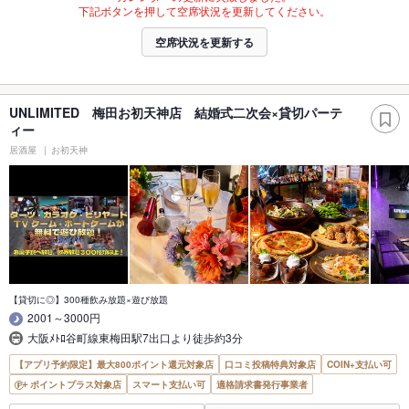
下記ボタンを押して空席状況を更新してください。
空席状況を更新する
UNLIMITED 梅田お初天神店 結婚式二次会×貸切パーテ
ィー
居酒屋
お初天神
【貸切に◎】300種飲み放題×遊び放題
2001～3000円
大阪ﾒﾄﾛ谷町線東梅田駅7出口より徒歩約3分
【アプリ予約限定】最大800ポイント還元対象店
口コミ投稿特典対象店
COIN+支払い可
ポイントプラス対象店
スマート支払い可
適格請求書発行事業者