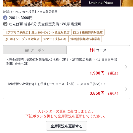
炉端×おでんの食べ放題♪ネオ大衆居酒屋
2001～3000円
なんば駅 徒歩2分 完全個室完備 120席 喫煙可
【アプリ予約限定】最大800ポイント還元対象店
口コミ投稿特典対象店
ポイントプラス対象店
スマート支払い可
適格請求書発行事業者
クーポン
コース
＜完全個室有り感染症対策徹底♪２名様～OK！＞2時間飲み放題⇒《１,８００円(税
別)!!》金土もOK
1,980円
（税込）
《2時間飲み放題付き》お手軽おでんコース 【7品】 ３,８５０円(税込)！！
3,850円
（税込）
カレンダーの更新に失敗しました。
下記ボタンを押して空席状況を更新してください。
空席状況を更新する