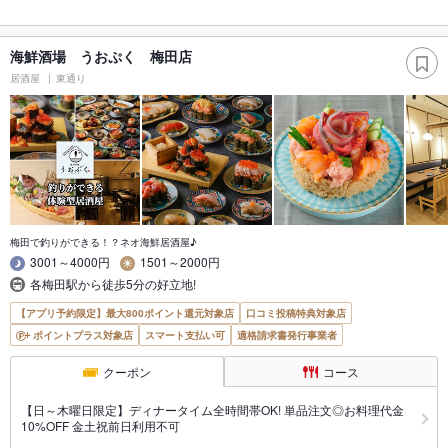
海鮮酒場 うおぷく 梅田店
居酒屋
東通り
梅田で釣りができる！？ネオ海鮮居酒屋♪
3001～4000円
1501～2000円
各梅田駅から徒歩5分の好立地!
【アプリ予約限定】最大800ポイント還元対象店
口コミ投稿特典対象店
ポイントプラス対象店
スマート支払い可
適格請求書発行事業者
クーポン
コース
【日～木曜日限定】ディナータイム全時間帯OK! 単品注文◎お料理代金
10%OFF 金土祝前日利用不可