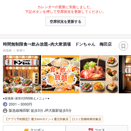
カレンダーの更新に失敗しました。
下記ボタンを押して空席状況を更新してください。
空席状況を更新する
時間無制限食べ飲み放題×肉大衆酒場 ドンちゃん 梅田店
居酒屋
東通り
●居酒屋×新世代SNS映えメニュー●
2001～3000円
阪急線梅田駅 徒歩3分 JR大阪駅徒歩5分
【アプリ予約限定】最大800ポイント還元対象店
口コミ投稿特典対象店
クーポン
コース