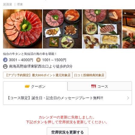
居酒屋
堺東
仙台の牛タンと気仙沼の海の幸を堪能！
3001～4000円
1001～1500円
南海高野線堺東駅西出口より徒歩約3分
【アプリ予約限定】最大800ポイント還元対象店
口コミ投稿特典対象店
クーポン
コース
【コース限定】誕生日・記念日のメッセージプレート無料!!!
カレンダーの更新に失敗しました。
下記ボタンを押して空席状況を更新してください。
空席状況を更新する