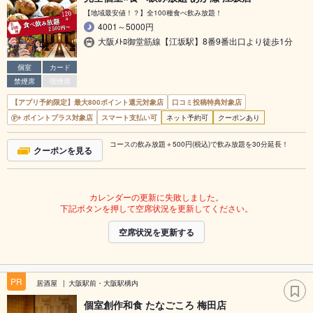
【地域最安値！？】全100種食べ飲み放題！
4001～5000円
大阪ﾒﾄﾛ御堂筋線【江坂駅】8番9番出口より徒歩1分
個室
カード
禁煙席
喫煙席
【アプリ予約限定】最大800ポイント還元対象店
口コミ投稿特典対象店
ポイントプラス対象店
スマート支払い可
ネット予約可
クーポンあり
コースの飲み放題＋500円(税込)で飲み放題を30分延長！
クーポンを見る
カレンダーの更新に失敗しました。
下記ボタンを押して空席状況を更新してください。
空席状況を更新する
PR
居酒屋
大阪駅前・大阪駅構内
個室創作和食 たなごころ 梅田店