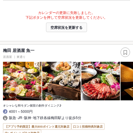
カレンダーの更新に失敗しました。
下記ボタンを押して空席状況を更新してください。
空席状況を更新する
梅田 居酒屋 魚一
居酒屋
東通り
オシャレな和モダン個室の創作ダイニング♪
4001～5000円
阪急･JR･阪神･地下鉄各線梅田駅より徒歩5分
【アプリ予約限定】最大800ポイント還元対象店
口コミ投稿特典対象店
ポイントプラス対象店