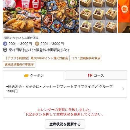
-関西のうまいもん屋台酒場-
2001～3000円
2001～3000円
東梅田駅徒歩1分/阪急線梅田駅徒歩3分
【アプリ予約限定】最大800ポイント還元対象店
口コミ投稿特典対象店
適格請求書発行事業者
クーポン
コース
●歓送迎会・女子会に● メッセージプレートでサプライズ♪1グループ
1500円
カレンダーの更新に失敗しました。
下記ボタンを押して空席状況を更新してください。
空席状況を更新する