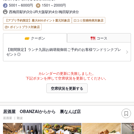
5001～6000円
1501～2000円
西梅田駅約3分/JR大阪駅約4分/梅田駅約8分
【アプリ予約限定】最大800ポイント還元対象店
口コミ投稿特典対象店
ポイントプラス対象店
クーポン
コース
【期間限定】ランチ九国お鍋堪能御前ご予約のお客様ワンドリンクプレ
ゼント◎
カレンダーの更新に失敗しました。
下記ボタンを押して空席状況を更新してください。
空席状況を更新する
居酒屋 OBANZAIからから 裏なんば店
居酒屋
難波