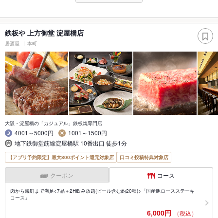
鉄板や 上方御堂 淀屋橋店
居酒屋
本町
大阪・淀屋橋の「カジュアル」鉄板焼専門店
4001～5000円
1001～1500円
地下鉄御堂筋線淀屋橋駅 10番出口 徒歩1分
【アプリ予約限定】最大800ポイント還元対象店
口コミ投稿特典対象店
クーポン
コース
肉から海鮮まで満足<7品＋2H飲み放題(ビール含む約20種)>「国産豚ロースステーキ
コース」
6,000円
（税込）