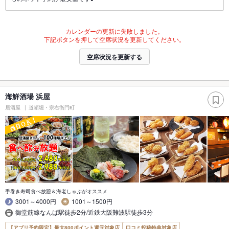
カレンダーの更新に失敗しました。
下記ボタンを押して空席状況を更新してください。
空席状況を更新する
海鮮酒場 浜屋
居酒屋
道頓堀・宗右衛門町
手巻き寿司食べ放題＆海老しゃぶがオススメ
3001～4000円
1001～1500円
御堂筋線なんば駅徒歩2分/近鉄大阪難波駅徒歩3分
【アプリ予約限定】最大800ポイント還元対象店
口コミ投稿特典対象店