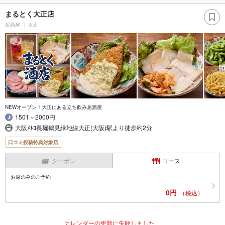
まるとく大正店
居酒屋
大正
NEWオープン！大正にある立ち飲み居酒屋
1501～2000円
大阪ﾒﾄﾛ長堀鶴見緑地線大正(大阪)駅より徒歩約2分
口コミ投稿特典対象店
クーポン
コース
お席のみのご予約
0円
（税込）
カレンダーの更新に失敗しました。