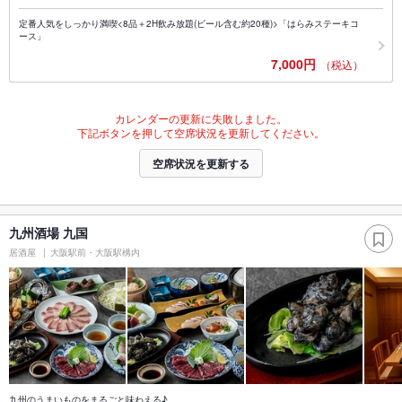
定番人気をしっかり満喫<8品＋2H飲み放題(ビール含む約20種)>「はらみステーキコ
ース」
7,000円
（税込）
カレンダーの更新に失敗しました。
下記ボタンを押して空席状況を更新してください。
空席状況を更新する
九州酒場 九国
居酒屋
大阪駅前・大阪駅構内
九州のうまいものをまるごと味わえる♪