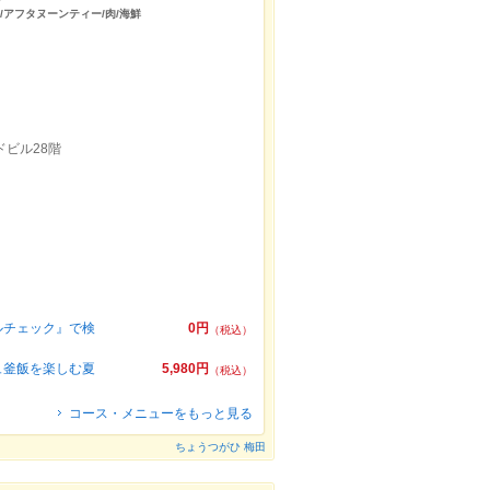
室/アフタヌーンティー/肉/海鮮
ドビル28階
ルチェック』で検
0円
（税込）
ュ釜飯を楽しむ夏
5,980円
（税込）
コース・メニューをもっと見る
ちょうつがひ 梅田