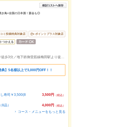
焼き鳥×全国の日本酒！宴会も◎
コミ投稿特典対象店
ポイントプラス対象店
トつかえる
ＮＵ茶屋町より徒歩１分／阪急梅田駅より徒歩3分／地下鉄御堂筋線梅田駅より徒歩10分／ＪＲ大阪駅より徒歩10分
】5名様以上で3,000円OFF！！
司￥3,500(8
3,500円
（税込）
（8品）
4,000円
（税込）
コース・メニューをもっと見る