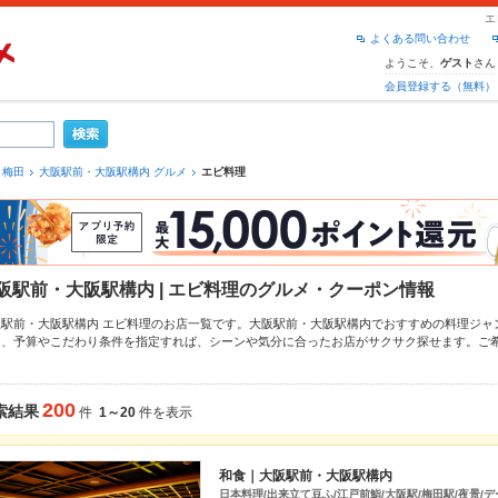
エ
よくある問い合わせ
ようこそ、
さん
ゲスト
会員登録する（無料）
梅田
大阪駅前・大阪駅構内 グルメ
エビ料理
阪駅前・大阪駅構内 | エビ料理のグルメ・クーポン情報
阪駅前・大阪駅構内 エビ料理のお店一覧です。大阪駅前・大阪駅構内でおすすめの料理ジャ
り、予算やこだわり条件を指定すれば、シーンや気分に合ったお店がサクサク探せます。ご
ア
大阪駅前・大阪駅構内
、
東通り
、
茶屋町・中崎町・中津
もチェックしてみてください。ホ
、こだわりメニュー
からあげ
、
お茶漬け
、
串かつ
や季節のおすすめ料理など、お店の最新情報
なネット予約が使えるお店も拡大中です。友達どうしの飲み会にも、会社の宴会にも、デー
200
索結果
件
1～20
件を表示
メをご利用ください。
和食｜大阪駅前・大阪駅構内
日本料理/出来立て豆ふ/江戸前鮨/大阪駅/梅田駅/夜景/デ