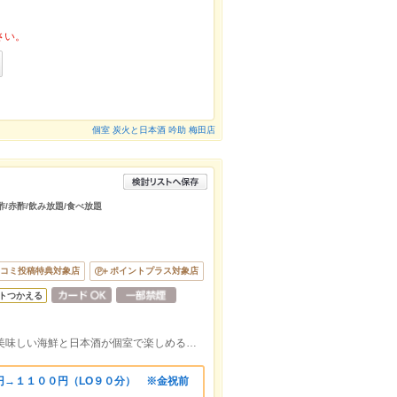
さい。
個室 炭火と日本酒 吟助 梅田店
仙酢/赤酢/飲み放題/食べ放題
コミ投稿特典対象店
ポイントプラス対象店
トつかえる
阪急梅田駅 徒歩3分/JR大阪駅 徒歩5分★美味しい海鮮と日本酒が個室で楽しめる居酒屋
円→１１００円（LO９０分） ※金祝前