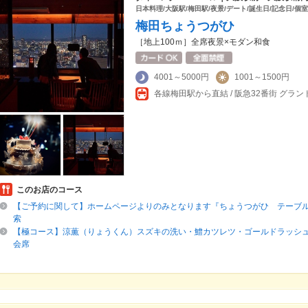
日本料理/大阪駅/梅田駅/夜景/デート/誕生日/記念日/個
梅田ちょうつがひ
［地上100ｍ］全席夜景×モダン和食
4001～5000円
1001～1500円
各線梅田駅から直結 / 阪急32番街 グラン
このお店のコース
【ご予約に関して】ホームページよりのみとなります『ちょうつがひ テーブ
索
【極コース】涼薫（りょうくん）スズキの洗い・鱧カツレツ・ゴールドラッシ
会席