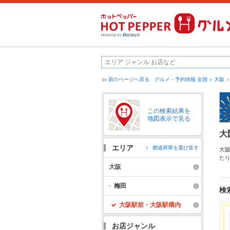
前のページへ戻る
グルメ・予約情報 全国
大阪
この検索結果を
地図表示で見る
大
エリア
都道府県を選び直す
大
た
リ
大阪
ん
利
梅田
検
ル
大阪駅前・大阪駅構内
お店ジャンル