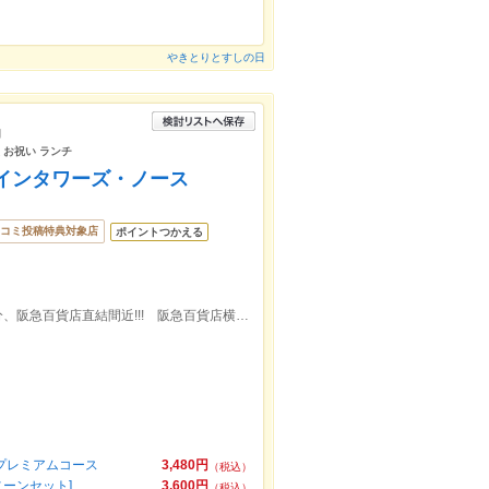
やきとりとすしの日
内
 お祝い ランチ
ツインタワーズ・ノース
コミ投稿特典対象店
ポイントつかえる
JR大阪駅 徒歩1分/各線梅田駅から徒歩3分、阪急百貨店直結間近!!! 阪急百貨店横の大阪梅田ツインタワーズ・ノース15F
 プレミアムコース
3,480円
（税込）
ーンセット]
3,600円
（税込）