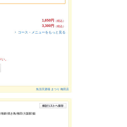
1,650円
（税込）
3,300円
（税込）
コース・メニューをもっと見る
さい。
魚頂天酒場 まつり 梅田店
/海鮮/焼き鳥/梅田/大阪駅/鮨