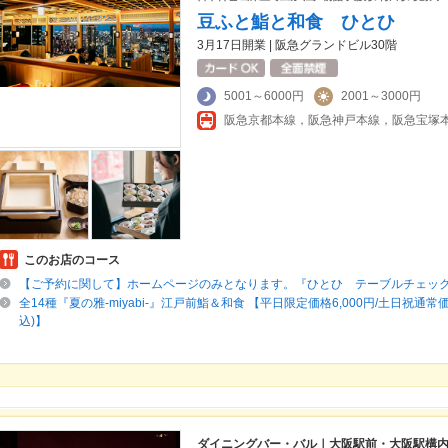
豆ふと鮨と和食 ひとひ
3月17日開業 | 阪急グランドビル30階
5001～6000円
2001～3000円
このお店のコース
【ご予約に関して】ホームページのみとなります。『ひとひ テーブルチェッ
全14種『夏の雅-miyabi-』江戸前鮨＆和食 【平日限定価格6,000円/土日祝通常価格
込)】
ダイニングバー・バル｜大阪駅前・大阪駅構