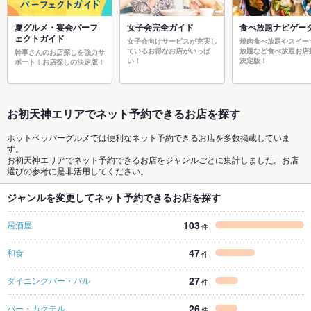
夏グルメ・宴会パーフ
女子会完全ガイド
食べ放題ナビゲー
ェクトガイド
女子会向けサービスが充実し
焼肉食べ放題やスイー
ているお得なお店がいっぱ
放題など食べ放題お店
幹事さんのお店探しを強力サ
い！
決定版！
ポート！お店探しの決定版！
お初天神エリアでネット予約できるお店を探す
ホットペッパーグルメでは便利なネット予約できるお店を多数掲載していま
す。
お初天神エリアでネット予約できるお店をジャンルごとに集計しました。お店
選びの参考に是非活用してください。
ジャンルを変更してネット予約できるお店を探す
103
居酒屋
件
47
和食
件
27
ダイニングバー・バル
件
26
バー・カクテル
件