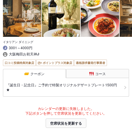
イタリアン ダイニング
3001～4000円
大阪梅田お初天神♪
口コミ投稿特典対象店
ポイントプラス対象店
適格請求書発行事業者
クーポン
コース
『誕生日・記念日』ご予約で特製オリジナルデザートプレート1500円
★
カレンダーの更新に失敗しました。
下記ボタンを押して空席状況を更新してください。
空席状況を更新する