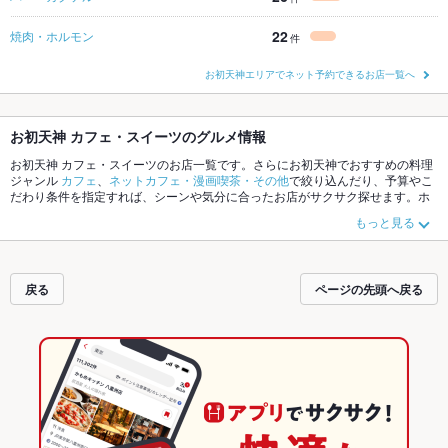
22
焼肉・ホルモン
件
お初天神エリアでネット予約できるお店一覧へ
お初天神 カフェ・スイーツのグルメ情報
お初天神 カフェ・スイーツのお店一覧です。さらにお初天神でおすすめの料理
ジャンル
カフェ
、
ネットカフェ・漫画喫茶・その他
で絞り込んだり、予算やこ
だわり条件を指定すれば、シーンや気分に合ったお店がサクサク探せます。ホ
ットペッパーグルメなら、お得なクーポンはもちろん、こだわりメニューや季
もっと見る
節のおすすめ料理など、お店の最新情報をご紹介しているので安心！24時間使
える簡単便利なネット予約が使えるお店も拡大中です。友達どうしの飲み会に
も、会社の宴会にも、デートやパーティーにもお得に便利にホットペッパーグ
ルメをご利用ください。
戻る
ページの先頭へ戻る