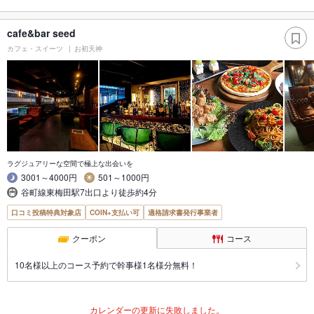
cafe&bar seed
カフェ・スイーツ
お初天神
ラグジュアリーな空間で極上な出会いを
3001～4000円
501～1000円
谷町線東梅田駅7出口より徒歩約4分
口コミ投稿特典対象店
COIN+支払い可
適格請求書発行事業者
クーポン
コース
10名様以上のコース予約で幹事様1名様分無料！
カレンダーの更新に失敗しました。