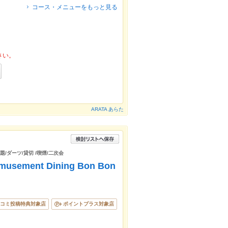
コース・メニューをもっと見る
さい。
ARATA あらた
題/ダーツ/貸切 /喫煙/二次会
ent Dining Bon Bon
コミ投稿特典対象店
ポイントプラス対象店