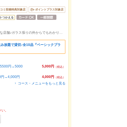
コミ投稿特典対象店
ポイントプラス対象店
トつかえる
梅田駅 徒歩約4分★中通り商店街内綺麗な店舗♪ガラス張りの外からでもわかりやすい店構えです！
べ飲み放題で貸切♪全10品『ベーシックプラ
00円→5000
5,000円
（税込）
→4,000円
4,000円
（税込）
コース・メニューをもっと見る
さい。