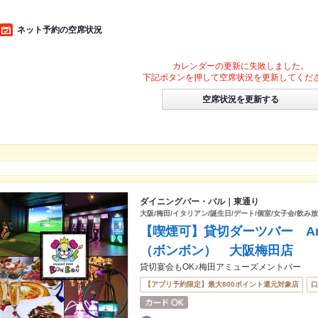
ネット予約の空席状況
カレンダーの更新に失敗しました。
下記ボタンを押して空席状況を更新してくだ
空席状況を更新する
ダイニングバー・バル｜東通り
大阪/梅田/イタリアン/誕生日/デート/個室/女子会/飲み放
【喫煙可】貸切ダーツバー Amusem
（ボンボン） 大阪梅田店
貸切宴会もOK♪梅田アミューズメントバー
【アプリ予約限定】最大800ポイント還元対象店
口