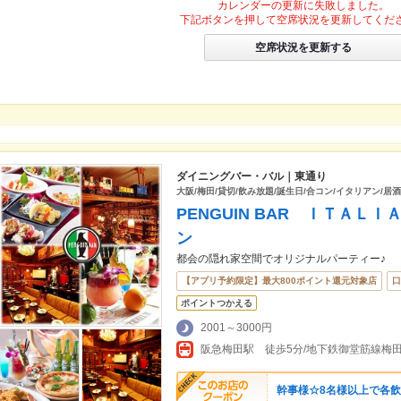
カレンダーの更新に失敗しました。
下記ボタンを押して空席状況を更新してくだ
空席状況を更新する
ダイニングバー・バル｜東通り
大阪/梅田/貸切/飲み放題/誕生日/合コン/イタリアン/居酒
PENGUIN BAR ＩＴＡＬ
ン
都会の隠れ家空間でオリジナルパーティー♪
【アプリ予約限定】最大800ポイント還元対象店
口
ポイントつかえる
2001～3000円
阪急梅田駅 徒歩5分/地下鉄御堂筋線梅田駅
幹事様☆8名様以上で各