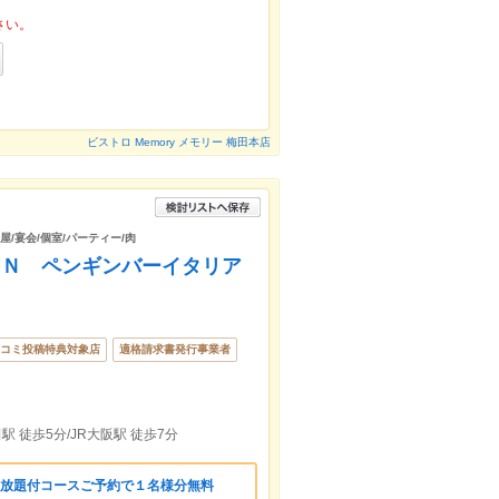
さい。
ビストロ Memory メモリー 梅田本店
屋/宴会/個室/パーティー/肉
ＩＡＮ ペンギンバーイタリア
コミ投稿特典対象店
適格請求書発行事業者
 徒歩5分/JR大阪駅 徒歩7分
飲放題付コースご予約で１名様分無料