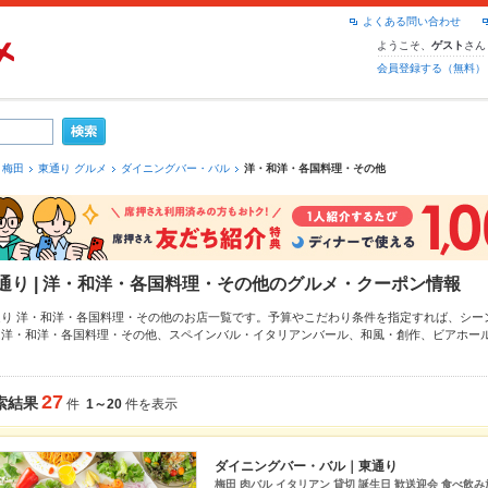
よくある問い合わせ
ようこそ、
さん
ゲスト
会員登録する（無料）
梅田
東通り グルメ
ダイニングバー・バル
洋・和洋・各国料理・その他
通り | 洋・和洋・各国料理・その他のグルメ・クーポン情報
通り 洋・和洋・各国料理・その他のお店一覧です。予算やこだわり条件を指定すれば、シー
は洋・和洋・各国料理・その他、
スペインバル・イタリアンバール
、
和風・創作
、
ビアホー
なクーポンはもちろん、こだわりメニュー
ローストビーフ
や季節のおすすめ料理など、お店の
簡単便利なネット予約が使えるお店も拡大中です。友達どうしの飲み会にも、会社の宴会に
パーグルメをご利用ください。
27
索結果
件
1～20
件を表示
ダイニングバー・バル｜東通り
梅田 肉バル イタリアン 貸切 誕生日 歓送迎会 食べ飲み