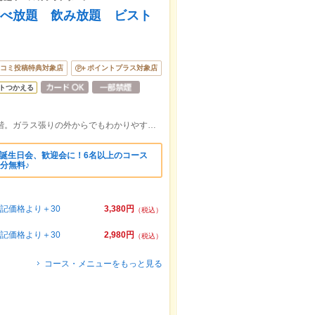
食べ放題 飲み放題 ビスト
コミ投稿特典対象店
ポイントプラス対象店
トつかえる
梅田駅 徒歩約4分！中通り商店街内の2階。ガラス張りの外からでもわかりやすい店構えです♪
】誕生日会、歓迎会に！6名以上のコース
分無料♪
記価格より＋30
3,380円
（税込）
記価格より＋30
2,980円
（税込）
コース・メニューをもっと見る