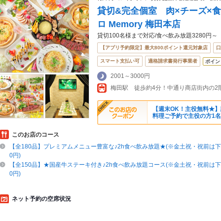
貸切&完全個室 肉×チーズ×
ロ Memory 梅田本店
貸切100名様まで対応/食べ飲み放題3280円～
【アプリ予約限定】最大800ポイント還元対象店
口
スマート支払い可
適格請求書発行事業者
ポイン
2001～3000円
【週末OK！主役無料★
料理ご予約で主役の方1名
このお店のコース
【全180品】プレミアムメニュー豊富な♪2h食べ飲み放題★(※金土祝・祝前は下
0円)
【全150品】★国産牛ステーキ付き♪2h食べ飲み放題コース(※金土祝・祝前は下
0円)
ネット予約の空席状況