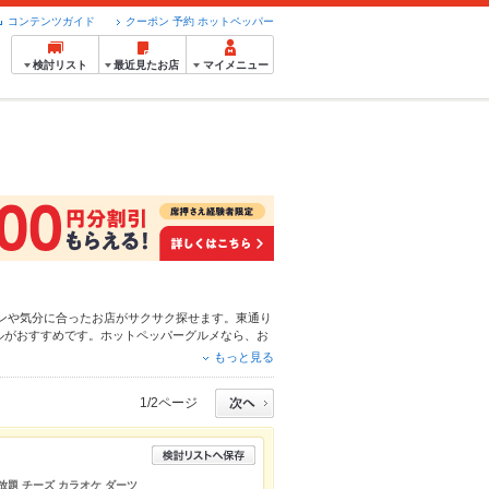
コンテンツガイド
クーポン 予約 ホットペッパー
検討リスト
最近見たお店
マイメニュー
ンや気分に合ったお店がサクサク探せます。東通り
ル
がおすすめです。ホットペッパーグルメなら、お
最新情報をご紹介しているので安心！24時間使え
もっと見る
も、デートやパーティーにもお得に便利にホットペ
1/2ページ
放題 チーズ カラオケ ダーツ