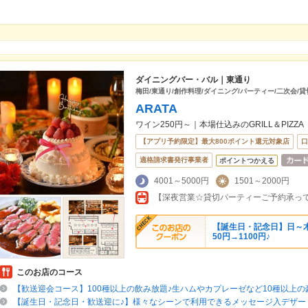
ダイニングバー・バル｜東通り
梅田/東通り/創作料理/ダイニング/パーティー/二次会/貸
ARATA
ワイン250円～｜本場仕込みのGRILL＆PIZZA
【アプリ予約限定】最大800ポイント還元対象店
口
適格請求書発行事業者
ポイントつかえる
4001～5000円
1501～2000円
【誕生日・記念日】日～木
50円→1100円♪
このお店のコース
【歓送迎会コース】100種以上の飲み放題♪生ハムやカプレーゼなど10種以上
【誕生日・記念日・歓送迎に♪】様々なシーンで利用できるメッセージ入デザー