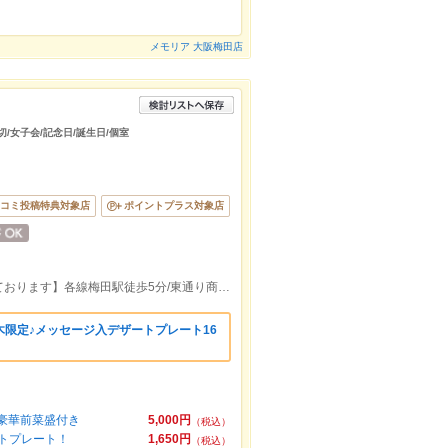
メモリア 大阪梅田店
切/女子会/記念日/誕生日/個室
コミ投稿特典対象店
ポイントプラス対象店
【深夜営業☆貸切パーティーご予約承っております】各線梅田駅徒歩5分/東通り商店街内
限定♪メッセージ入デザートプレート16
の豪華前菜盛付き
5,000円
（税込）
トプレート！
1,650円
（税込）