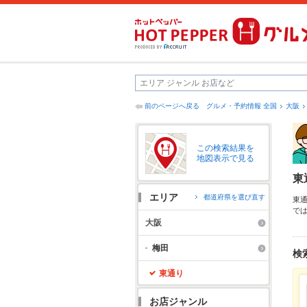
前のページへ戻る
グルメ・予約情報 全国
大阪
この検索結果を
地図表示で見る
東
エリア
都道府県を選び直す
東
で
得
大阪
る
ッ
梅田
検
東通り
お店ジャンル