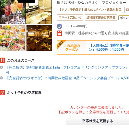
貸切25名様～OK♪カラオケ、プロジェクター
【アプリ予約限定】最大800ポイント還元対象店
口
スマート支払い可
適格請求書発行事業者
ポイン
3001～4000円
【人気No.1】3時間食
ン』4,500円→4,000円
このお店のコース
【完全貸切】3時間飲み放題全12品『プレミアムドリンクランクアッププラン』55
円
【完全貸切/カラオケ付】３時間飲み放題全10品『ベーシック宴会プラン』4,500円
ネット予約の空席状況
カレンダーの更新に失敗しました。
下記ボタンを押して空席状況を更新してくだ
空席状況を更新する