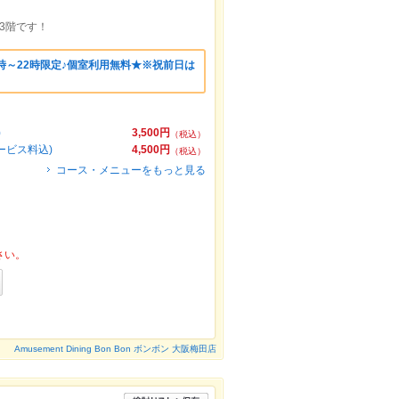
3階です！
時～22時限定♪個室利用無料★※祝前日は
)
3,500円
（税込）
ービス料込)
4,500円
（税込）
コース・メニューをもっと見る
さい。
Amusement Dining Bon Bon ボンボン 大阪梅田店