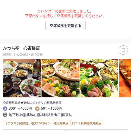
カレンダーの更新に失敗しました。
下記ボタンを押して空席状況を更新してください。
空席状況を更新する
かつら亭 心斎橋店
居酒屋
心斎橋駅・東心斎橋
心斎橋駅直結★宴会にピッタリの和風居酒屋
3001～4000円
501～1000円
地下鉄御堂筋線心斎橋駅[3番出口]駅直結
【アプリ予約限定】最大800ポイント還元対象店
口コミ投稿特典対象店