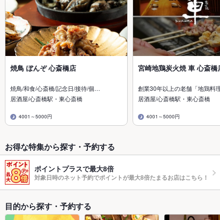
焼鳥 ぼんぞ 心斎橋店
宮崎地鶏炭火焼 車 心斎橋
焼鳥/和食/心斎橋/記念日/接待/個…
創業30年以上の老舗「地鶏料
居酒屋/心斎橋駅・東心斎橋
居酒屋/心斎橋駅・東心斎橋
4001～5000円
4001～5000円
お得な特集から探す・予約する
ポイントプラスで最大8倍
対象日時のネット予約でポイントが最大8倍たまるお店はこちら！
目的から探す・予約する