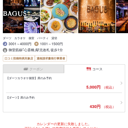
ダーツ カラオケ 個室 パーティ 貸切
3001～4000円
1001～1500円
御堂筋線｢心斎橋｣駅北改札 徒歩1分
口コミ投稿特典対象店
適格請求書発行事業者
クーポン
コース
【ダーツカラオケ個室】席のみ予約
5,000円
（税込）
【ダーツ】席のみ予約
430円
（税込）
カレンダーの更新に失敗しました。