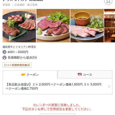
居酒屋
心斎橋駅・東心斎橋
備前黒牛とイタリアン料理店
4001～5000円
長堀橋駅から徒歩2分
口コミ投稿特典対象店
クーポン
コース
【単品飲み放題♪】２ｈ 2,000円⇒クーポン価格1,650円 ３ｈ 3,000円
⇒クーポン価格2,750円
カレンダーの更新に失敗しました。
下記ボタンを押して空席状況を更新してください。