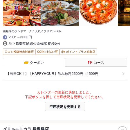
南船場のランドマーク☆人気イタリアンバル
2001～3000円
地下鉄御堂筋線心斎橋駅 徒歩5分
口コミ投稿特典対象店
COIN+支払い可
ポイントプラス対象店
クーポン
コース
【当日OK！】【HAPPYHOUR】飲み放題2500円→1500円
カレンダーの更新に失敗しました。
下記ボタンを押して空席状況を更新してください。
空席状況を更新する
グリルモトカラ 長堀橋店