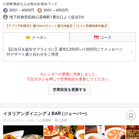
心斎橋/難波/なんば/飲み会/宴会/ランチ
3001～4000円
3001～4000円
地下鉄御堂筋線心斎橋駅1番出口より徒歩3分
【アプリ予約限定】最大800ポイント還元対象店
口コミ投稿特典対象店
クーポン
コース
【記念日＆誕生サプライズに】通常2,250円→1,650円にてメッセージ
付デザート盛り合わせをご用意
カレンダーの更新に失敗しました。
下記ボタンを押して空席状況を更新してください。
空席状況を更新する
イタリアンダイニング J BAR (ジェーバー)
ダイニングバー・バル
心斎橋駅・東心斎橋