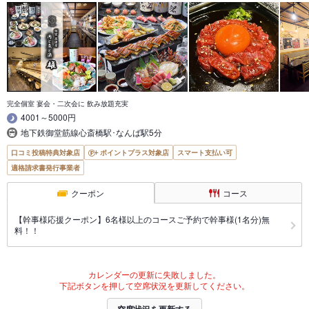
完全個室 宴会・二次会に 飲み放題充実
4001～5000円
地下鉄御堂筋線心斎橋駅･なんば駅5分
口コミ投稿特典対象店
ポイントプラス対象店
スマート支払い可
適格請求書発行事業者
クーポン
コース
【幹事様応援クーポン】6名様以上のコースご予約で幹事様(1名分)無
料！！
カレンダーの更新に失敗しました。
下記ボタンを押して空席状況を更新してください。