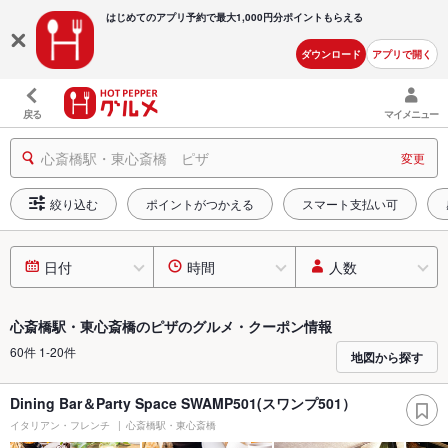
はじめてのアプリ予約で最大
1,000円分ポイントもらえる
ダウンロード
アプリで開く
戻る
マイメニュー
心斎橋駅・東心斎橋 ピザ
変更
絞り込む
ポイントがつかえる
スマート支払い可
日付
時間
人数
心斎橋駅・東心斎橋のピザのグルメ・クーポン情報
60件 1-20件
地図から探す
Dining Bar＆Party Space SWAMP501(スワンプ501）
イタリアン・フレンチ
心斎橋駅・東心斎橋