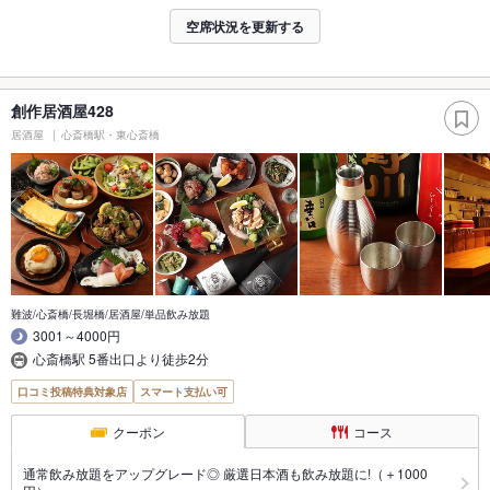
空席状況を更新する
創作居酒屋428
居酒屋
心斎橋駅・東心斎橋
難波/心斎橋/長堀橋/居酒屋/単品飲み放題
3001～4000円
心斎橋駅 5番出口より徒歩2分
口コミ投稿特典対象店
スマート支払い可
クーポン
コース
通常飲み放題をアップグレード◎ 厳選日本酒も飲み放題に!（＋1000