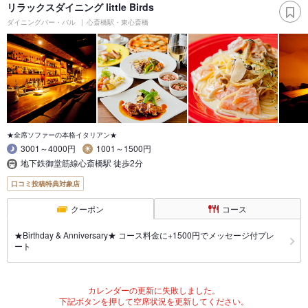
リラックスダイニング little Birds
ダイニングバー・バル
心斎橋駅・東心斎橋
★全席ソファーの本格イタリアン★
3001～4000円
1001～1500円
地下鉄御堂筋線心斎橋駅 徒歩2分
口コミ投稿特典対象店
クーポン
コース
★Birthday & Anniversary★ コース料金に+1500円でメッセージ付プレ
ート
カレンダーの更新に失敗しました。
下記ボタンを押して空席状況を更新してください。