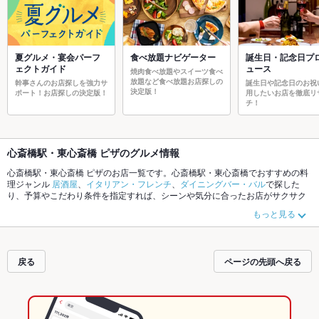
夏グルメ・宴会パーフ
食べ放題ナビゲーター
誕生日・記念日プ
ェクトガイド
ュース
焼肉食べ放題やスイーツ食べ
放題など食べ放題お店探しの
幹事さんのお店探しを強力サ
誕生日や記念日のお祝
決定版！
ポート！お店探しの決定版！
用したいお店を徹底リ
チ！
心斎橋駅・東心斎橋 ピザのグルメ情報
心斎橋駅・東心斎橋 ピザのお店一覧です。心斎橋駅・東心斎橋でおすすめの料
理ジャンル
居酒屋
、
イタリアン・フレンチ
、
ダイニングバー・バル
で探した
り、予算やこだわり条件を指定すれば、シーンや気分に合ったお店がサクサク
探せます。ご希望に合ったお店が見つからなかったら、近隣のエリア
難波
、
心
もっと見る
斎橋駅・東心斎橋
、
大阪難波
もチェックしてみてください。ホットペッパーグ
ルメなら、お得なクーポンはもちろん、こだわりメニュー
からあげ
、
お茶漬
け
、
手羽先
や季節のおすすめ料理など、お店の最新情報をご紹介しているので
安心！24時間使える簡単便利なネット予約が使えるお店も拡大中です。友達ど
戻る
ページの先頭へ戻る
うしの飲み会にも、会社の宴会にも、デートやパーティーにもお得に便利にホ
ットペッパーグルメをご利用ください。