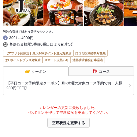
難波心斎橋で味わう贅沢なひととき。
3001～4000円
各線心斎橋駅5番or6番出口より徒歩5分
【アプリ予約限定】最大800ポイント還元対象店
口コミ投稿特典対象店
ポイントプラス対象店
スマート支払い可
適格請求書発行事業者
クーポン
コース
【平日コース予約限定クーポン】月~木曜の対象コース予約でお一人様
200円OFF◎
カレンダーの更新に失敗しました。
下記ボタンを押して空席状況を更新してください。
空席状況を更新する