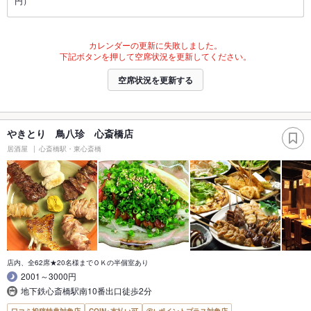
円）
カレンダーの更新に失敗しました。
下記ボタンを押して空席状況を更新してください。
空席状況を更新する
やきとり 鳥八珍 心斎橋店
居酒屋
心斎橋駅・東心斎橋
店内、全62席★20名様までＯＫの半個室あり
2001～3000円
地下鉄心斎橋駅南10番出口徒歩2分