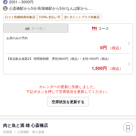
2001～3000円
心斎橋駅から5分/長堀橋駅から5分/なんば駅から…
口コミ投稿特典対象店
COIN+支払い可
ポイントプラス対象店
クーポン
コース
お席のみの予約
0円
（税込）
【単品飲み放題♪】 時間無制限 男性3800円（税込）/ 女性1500円（税込）
1,500円
（税込）
カレンダーの更新に失敗しました。
下記ボタンを押して空席状況を更新してください。
空席状況を更新する
肉と魚と酒 雄 心斎橋店
居酒屋
心斎橋駅・東心斎橋