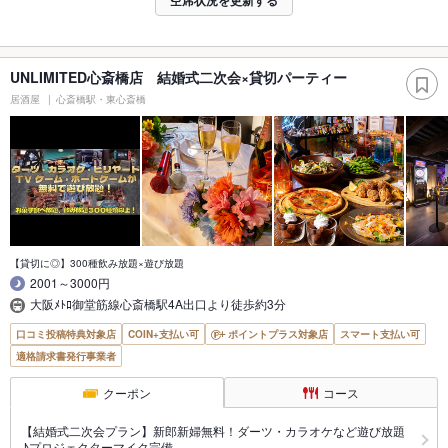
空席状況を更新する
UNLIMITED心斎橋店 結婚式二次会×貸切パーティー
居酒屋
心斎橋駅・東心斎橋
【貸切に◎】300種飲み放題×遊び放題
2001～3000円
大阪ﾒﾄﾛ御堂筋線心斎橋駅4A出口より徒歩約3分
口コミ投稿特典対象店
COIN+支払い可
ポイントプラス対象店
スマート支払い可
適格請求書発行事業者
クーポン
コース
【結婚式二次会プラン】新郎新婦無料！ダーツ・カラオケなど遊び放題
♪プロジェクターマイク完備