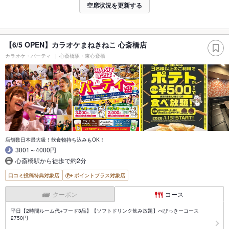
空席状況を更新する
【6/5 OPEN】カラオケまねきねこ 心斎橋店
カラオケ・パーティ
心斎橋駅・東心斎橋
店舗数日本最大級！飲食物持ち込みもOK！
3001～4000円
心斎橋駅から徒歩で約2分
口コミ投稿特典対象店
ポイントプラス対象店
クーポン
コース
平日【2時間ルーム代+フード3品】【ソフトドリンク飲み放題】べびっきーコース
2750円