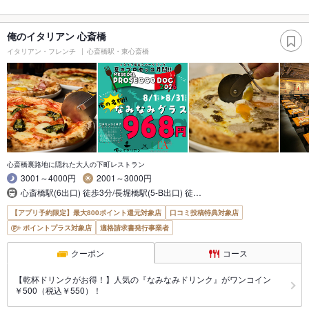
俺のイタリアン 心斎橋
イタリアン・フレンチ
心斎橋駅・東心斎橋
心斎橋裏路地に隠れた大人の下町レストラン
3001～4000円
2001～3000円
心斎橋駅(6出口) 徒歩3分/長堀橋駅(5-B出口) 徒…
【アプリ予約限定】最大800ポイント還元対象店
口コミ投稿特典対象店
ポイントプラス対象店
適格請求書発行事業者
クーポン
コース
【乾杯ドリンクがお得！】人気の『なみなみドリンク』がワンコイン
￥500（税込￥550）！