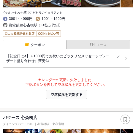
◇おしゃれなお店でこだわりのイタリアンを
3001～4000円
1001～1500円
御堂筋線心斎橋駅より徒歩約2分
口コミ投稿特典対象店
COIN+支払い可
クーポン
コース
【記念日に♪】＋1000円でお祝いにピッタリなメッセージプレート、デ
ザート盛り合わせに変更◎
カレンダーの更新に失敗しました。
下記ボタンを押して空席状況を更新してください。
空席状況を更新する
バグース 心斎橋店
ダイニングバー・バル
心斎橋駅・東心斎橋