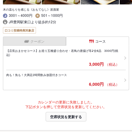
木の温もりを感じる《おもてなし》居酒屋
3001～4000円
501～1000円
JR豊岡駅東口より徒歩約12分
口コミ投稿特典対象店
クーポン
コース
【店長おまかせコース】お造り五種盛り合わせ・若鳥の唐揚げ等♪全8品 3000円(税
込)
3,000円
（税込）
肉も！魚も！大満足2時間飲み放題付きコース
6,000円
（税込）
カレンダーの更新に失敗しました。
下記ボタンを押して空席状況を更新してください。
空席状況を更新する