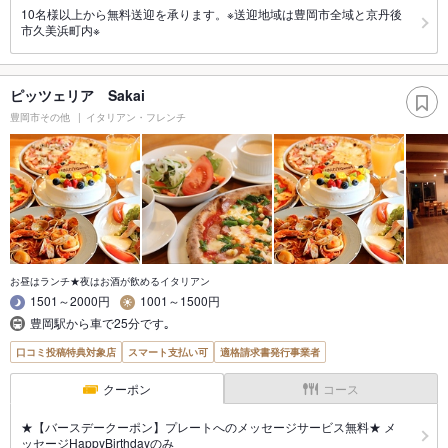
10名様以上から無料送迎を承ります。※送迎地域は豊岡市全域と京丹後
市久美浜町内※
ピッツェリア Sakai
豊岡市その他
イタリアン・フレンチ
お昼はランチ★夜はお酒が飲めるイタリアン
1501～2000円
1001～1500円
豊岡駅から車で25分です｡
口コミ投稿特典対象店
スマート支払い可
適格請求書発行事業者
クーポン
コース
★【バースデークーポン】プレートへのメッセージサービス無料★ メ
ッセージHappyBirthdayのみ