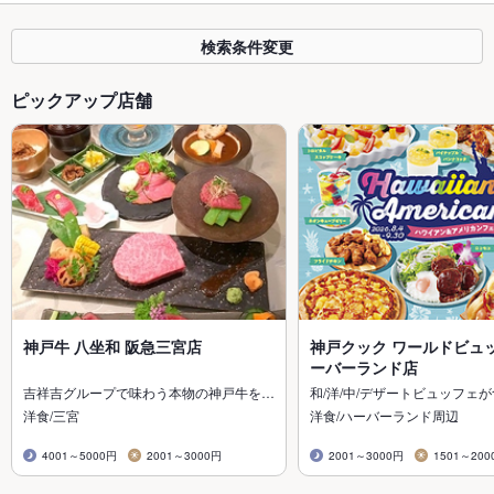
検索条件変更
ピックアップ店舗
神戸牛 八坐和 阪急三宮店
神戸クック ワールドビュッ
ーバーランド店
吉祥吉グループで味わう本物の神戸牛を…
和/洋/中/デザートビュッフェ
洋食/三宮
洋食/ハーバーランド周辺
4001～5000円
2001～3000円
2001～3000円
1501～200