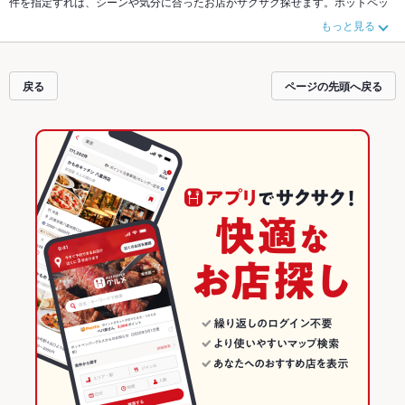
件を指定すれば、シーンや気分に合ったお店がサクサク探せます。ホットペッ
パーグルメなら、お得なクーポンはもちろん、こだわりメニューや季節のおす
もっと見る
すめ料理など、お店の最新情報をご紹介しているので安心！24時間使える簡単
便利なネット予約が使えるお店も拡大中です。友達どうしの飲み会にも、会社
の宴会にも、デートやパーティーにもお得に便利にホットペッパーグルメをご
利用ください。
戻る
ページの先頭へ戻る