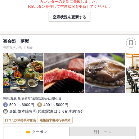
カレンダーの更新に失敗しました。
下記ボタンを押して空席状況を更新してください。
空席状況を更新する
宴会処 夢邸
豊岡市その他
和食
豊岡/海鮮/蟹/居酒屋/城崎温泉/かに/誕生日
5001～6000円
4001～5000円
JR山陰本線豊岡(兵庫)駅東口より徒歩約19分
口コミ投稿特典対象店
適格請求書発行事業者
クーポン
コース