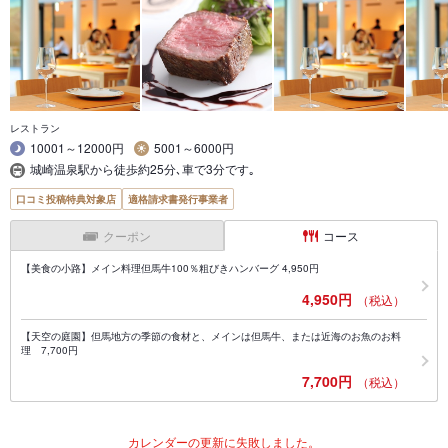
レストラン
10001～12000円
5001～6000円
城崎温泉駅から徒歩約25分､車で3分です｡
口コミ投稿特典対象店
適格請求書発行事業者
クーポン
コース
【美食の小路】メイン料理但馬牛100％粗びきハンバーグ 4,950円
4,950円
（税込）
【天空の庭園】但馬地方の季節の食材と、メインは但馬牛、または近海のお魚のお料
理 7,700円
7,700円
（税込）
カレンダーの更新に失敗しました。