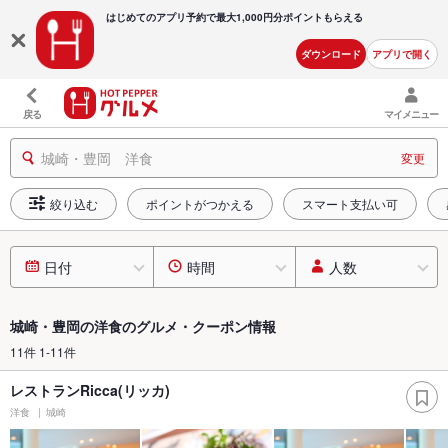
はじめてのアプリ予約で最大
1,000円分ポイントもらえる
ダウンロード
アプリで開く
戻る
マイメニュー
城崎・豊岡 洋食
変更
絞り込む
ポイントがつかえる
スマート支払い可
日付
時間
人数
城崎・豊岡の洋食のグルメ・クーポン情報
11件 1-11件
レストランRicca(リッカ)
洋食
城崎