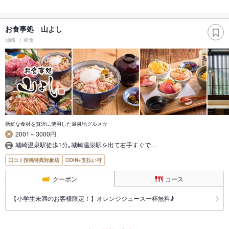
お食事処 山よし
城崎
和食
新鮮な食材を贅沢に使用した温泉地グルメ☆
2001～3000円
城崎温泉駅徒歩1分｡城崎温泉駅を出て右手すぐで…
口コミ投稿特典対象店
COIN+支払い可
クーポン
コース
【小学生未満のお客様限定！】オレンジジュース一杯無料♪