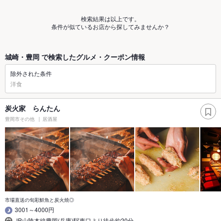
検索結果は以上です。
条件が似ているお店から探してみませんか？
城崎・豊岡 で検索したグルメ・クーポン情報
除外された条件
洋食
炭火家 らんたん
豊岡市その他
居酒屋
市場直送の旬彩鮮魚と炭火焼◎
3001～4000円
JR山陰本線豊岡(兵庫)駅東口より徒歩約20分