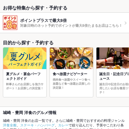
お得な特集から探す・予約する
ポイントプラスで最大8倍
対象日時のネット予約でポイントが最大8倍たまるお店はこちら！
目的から探す・予約する
夏グルメ・宴会パーフ
食べ放題ナビゲーター
誕生日・記念日プ
ェクトガイド
ュース
焼肉食べ放題やスイーツ食べ
放題など食べ放題お店探しの
幹事さんのお店探しを強力サ
誕生日や記念日のお祝
決定版！
ポート！お店探しの決定版！
用したいお店を徹底リ
チ！
城崎・豊岡 洋食のグルメ情報
城崎・豊岡 洋食のお店一覧です。さらに城崎・豊岡でおすすめの料理ジャンル
洋食全般
、
ステーキ・ハンバーグ
、
カレー
で絞り込んだり、予算やこだわり条