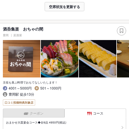
空席状況を更新する
酒呑集楽 おちゃの間
豊岡
居酒屋
主役も喜ぶ料理でおもてなしいたします！
4001～5000円
501～1000円
豊岡駅 徒歩13分
口コミ投稿特典対象店
クーポン
コース
おまかせ大皿宴会コース◆全9品 4950円(税込)