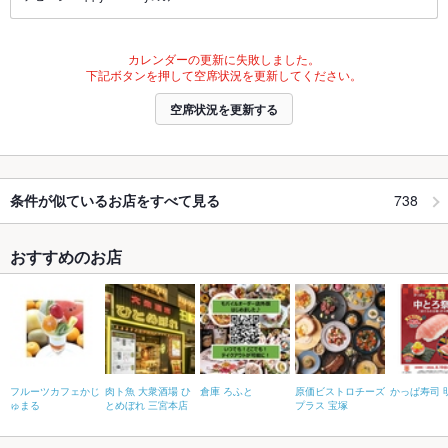
カレンダーの更新に失敗しました。
下記ボタンを押して空席状況を更新してください。
空席状況を更新する
738
条件が似ているお店をすべて見る
おすすめのお店
フルーツカフェかじ
肉ト魚 大衆酒場 ひ
倉庫 ろふと
原価ビストロチーズ
かっぱ寿司 
ゅまる
とめぼれ 三宮本店
プラス 宝塚