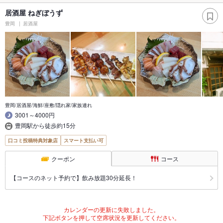
居酒屋 ねぎぼうず
豊岡
居酒屋
豊岡/居酒屋/海鮮/座敷/隠れ家/家族連れ
3001～4000円
豊岡駅から徒歩約15分
口コミ投稿特典対象店
スマート支払い可
クーポン
コース
【コースのネット予約で】飲み放題30分延長！
カレンダーの更新に失敗しました。
下記ボタンを押して空席状況を更新してください。