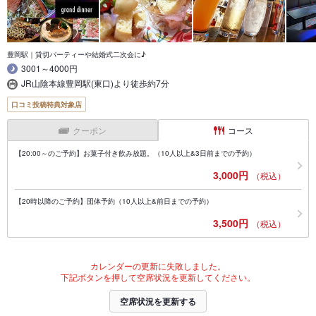
豊岡駅｜貸切パーティーや結婚式二次会に♪
3001～4000円
JR山陰本線豊岡駅(東口)より徒歩約7分
口コミ投稿特典対象店
クーポン
コース
【20:00～のご予約】お菓子付き飲み放題。（10人以上&3日前までの予約）
3,000円
（税込）
【20時以降のご予約】団体予約（10人以上&前日までの予約）
3,500円
（税込）
カレンダーの更新に失敗しました。
下記ボタンを押して空席状況を更新してください。
空席状況を更新する