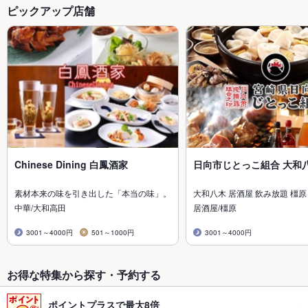
ピックアップ店舗
Chinese Dining 白鳳酒家
日向市じとっこ組合 大和
素材本来の味を引き出した「本当の味」。
大和八木 居酒屋 飲み放題 橿原
中華/大和高田
居酒屋/橿原
3001～4000円
501～1000円
3001～4000円
お得な特集から探す・予約する
ポイントプラスで最大8倍