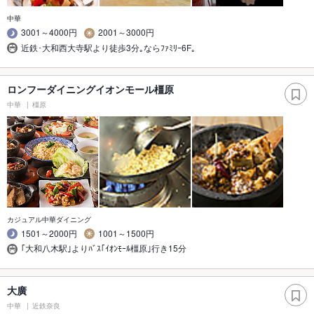
中華
3001～4000円
2001～3000円
近鉄･大和西大寺駅より徒歩3分｡ならﾌｧﾐﾘｰ6F｡
ロンフーダイニングイオンモール橿原
中華
橿原
カジュアル中華ダイニング
1501～2000円
1001～1500円
｢大和八木駅｣よりﾊﾞｽ｢ｲｵﾝﾓｰﾙ橿原｣行き15分
大廣
中華
近鉄奈良