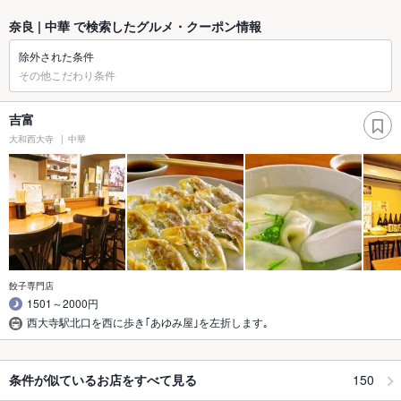
奈良 | 中華 で検索したグルメ・クーポン情報
除外された条件
その他こだわり条件
吉富
大和西大寺
中華
餃子専門店
1501～2000円
西大寺駅北口を西に歩き｢あゆみ屋｣を左折します｡
150
条件が似ているお店をすべて見る