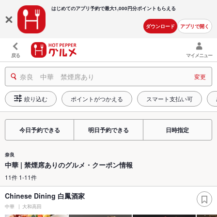
はじめてのアプリ予約で最大
1,000円分ポイントもらえる
ダウンロード
アプリで開く
戻る
マイメニュー
奈良 中華 禁煙席あり
変更
絞り込む
ポイントがつかえる
スマート支払い可
今日予約できる
明日予約できる
日時指定
奈良
中華 | 禁煙席ありのグルメ・クーポン情報
11件 1-11件
Chinese Dining 白鳳酒家
中華
大和高田