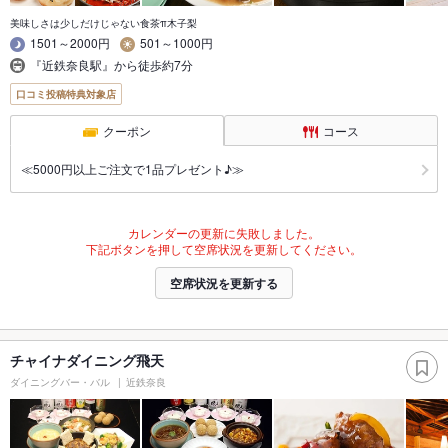
美味しさは少しだけじゃない食茶π木子梨
1501～2000円
501～1000円
『近鉄奈良駅』から徒歩約7分
口コミ投稿特典対象店
クーポン
コース
≪5000円以上ご注文で1品プレゼント♪≫
カレンダーの更新に失敗しました。
下記ボタンを押して空席状況を更新してください。
空席状況を更新する
チャイナダイニング飛天
ダイニングバー・バル
近鉄奈良