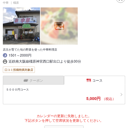
中華
橿原
店主が育てた旬の野菜を使った中華料理店
1501～2000円
近鉄南大阪線橿原神宮西口駅出口より徒歩30分
口コミ投稿特典対象店
クーポン
コース
５０００円コース
5,000円
（税込）
カレンダーの更新に失敗しました。
下記ボタンを押して空席状況を更新してください。