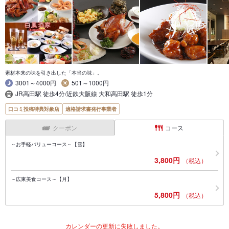
素材本来の味を引き出した「本当の味」。
3001～4000円
501～1000円
JR高田駅 徒歩4分/近鉄大阪線 大和高田駅 徒歩1分
口コミ投稿特典対象店
適格請求書発行事業者
クーポン
コース
～お手軽バリューコース～【雪】
3,800円
（税込）
～広東美食コース～【月】
5,800円
（税込）
カレンダーの更新に失敗しました。