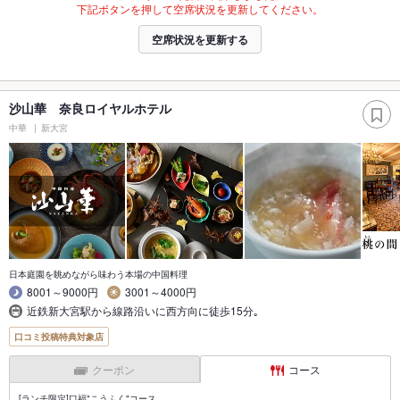
下記ボタンを押して空席状況を更新してください。
空席状況を更新する
沙山華 奈良ロイヤルホテル
中華
新大宮
日本庭園を眺めながら味わう本場の中国料理
8001～9000円
3001～4000円
近鉄新大宮駅から線路沿いに西方向に徒歩15分｡
口コミ投稿特典対象店
クーポン
コース
[ランチ限定]口福"こうふく"コース