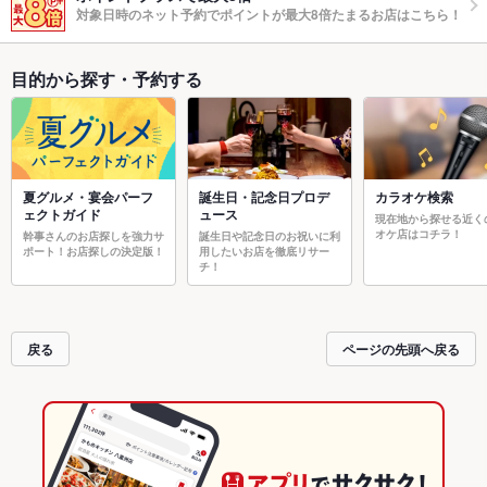
対象日時のネット予約でポイントが最大8倍たまるお店はこちら！
目的から探す・予約する
夏グルメ・宴会パーフ
誕生日・記念日プロデ
カラオケ検索
ェクトガイド
ュース
現在地から探せる近く
オケ店はコチラ！
幹事さんのお店探しを強力サ
誕生日や記念日のお祝いに利
ポート！お店探しの決定版！
用したいお店を徹底リサー
チ！
戻る
ページの先頭へ戻る