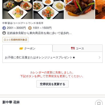
中華/宴会/コース/デート/ランチ/奈良市
2001～3000円
1001～1500円
近鉄線奈良駅から東向商店街を南に歩いて徒歩約…
口コミ投稿特典対象店
クーポン
コース
お子様に杏仁豆腐またはオレンジジュースプレゼント★
カレンダーの更新に失敗しました。
下記ボタンを押して空席状況を更新してください。
空席状況を更新する
新中華 花林