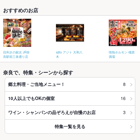
おすすめのお店
目利きの銀次 JR奈
ajito アジト 大和八
情熱ホルモン 橿原
良駅前三条通り店
木
酒場
奈良で、特集・シーンから探す
8
郷土料理・ご当地メニュー！
16
10人以上でもOKの個室
3
ワイン・シャンパンの品ぞろえが自慢のお店
特集一覧を見る