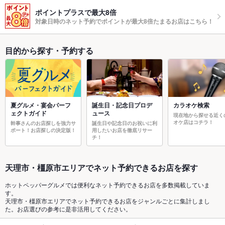
ポイントプラスで最大8倍
対象日時のネット予約でポイントが最大8倍たまるお店はこちら！
目的から探す・予約する
夏グルメ・宴会パーフ
誕生日・記念日プロデ
カラオケ検索
ェクトガイド
ュース
現在地から探せる近く
オケ店はコチラ！
幹事さんのお店探しを強力サ
誕生日や記念日のお祝いに利
ポート！お店探しの決定版！
用したいお店を徹底リサー
チ！
天理市・橿原市エリアでネット予約できるお店を探す
ホットペッパーグルメでは便利なネット予約できるお店を多数掲載していま
す。
天理市・橿原市エリアでネット予約できるお店をジャンルごとに集計しまし
た。お店選びの参考に是非活用してください。