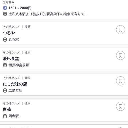
立ち呑み
1501～2000円
大和八木駅より徒歩1分｡駅高架下の南側東寄りで…
その他グルメ
橿原
つるや
真菅駅
その他グルメ
橿原
辰巳食堂
橿原神宮前駅
その他グルメ
天理
にしだ味の店
二階堂駅
その他グルメ
橿原
白菊
岡寺駅