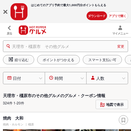
はじめてのアプリ予約で最大
1,000円分ポイントもらえる
ダウンロード
アプリで開く
戻る
マイメニュー
天理市・橿原市 その他グルメ
変更
絞り込む
ポイントがつかえる
スマート支払い可
日付
時間
人数
天理市・橿原市のその他グルメのグルメ・クーポン情報
324件 1-20件
地図で表示
焼肉 大和
焼肉・ホルモン
橿原