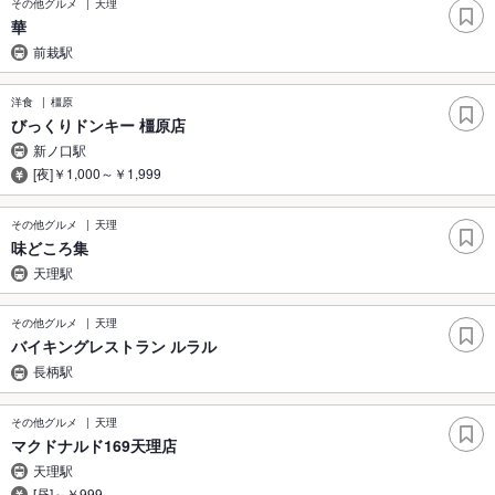
その他グルメ
天理
華
前栽駅
洋食
橿原
びっくりドンキー 橿原店
新ノ口駅
[夜]￥1,000～￥1,999
その他グルメ
天理
味どころ集
天理駅
その他グルメ
天理
バイキングレストラン ルラル
長柄駅
その他グルメ
天理
マクドナルド169天理店
天理駅
[昼]～￥999