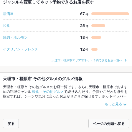
ジャンルを変更してネット予約できるお店を探す
67
居酒屋
件
25
和食
件
18
焼肉・ホルモン
件
12
イタリアン・フレンチ
件
天理市・橿原市エリアでネット予約できるお店一覧へ
天理市・橿原市 その他グルメのグルメ情報
天理市・橿原市 その他グルメのお店一覧です。さらに天理市・橿原市でおすす
めの料理ジャンル
軽食・その他グルメ
で絞り込んだり、予算やこだわり条件を
指定すれば、シーンや気分に合ったお店がサクサク探せます。ホットペッパー
グルメなら、お得なクーポンはもちろん、こだわりメニュー
サンドイッチ
、
ハ
もっと見る
ンバーガー
や季節のおすすめ料理など、お店の最新情報をご紹介しているので
安心！24時間使える簡単便利なネット予約が使えるお店も拡大中です。友達ど
うしの飲み会にも、会社の宴会にも、デートやパーティーにもお得に便利にホ
ットペッパーグルメをご利用ください。
戻る
ページの先頭へ戻る