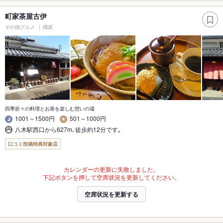
町家茶屋古伊
その他グルメ
橿原
四季折々の料理とお茶を楽しむ憩いの場
1001～1500円
501～1000円
八木駅西口から627m､徒歩約12分です｡
口コミ投稿特典対象店
カレンダーの更新に失敗しました。
下記ボタンを押して空席状況を更新してください。
空席状況を更新する