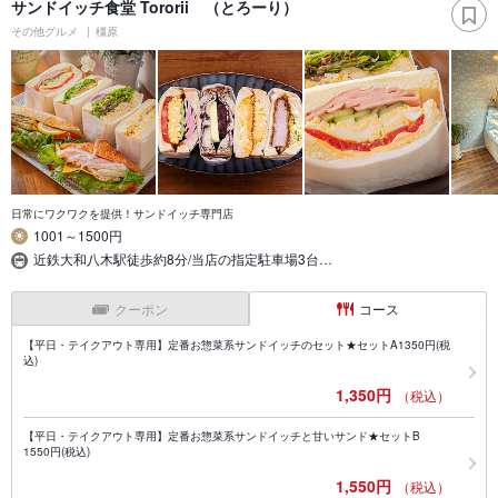
サンドイッチ食堂 Tororii （とろーり）
その他グルメ
橿原
日常にワクワクを提供！サンドイッチ専門店
1001～1500円
近鉄大和八木駅徒歩約8分/当店の指定駐車場3台…
クーポン
コース
【平日・テイクアウト専用】定番お惣菜系サンドイッチのセット★セットA1350円(税
込)
1,350円
（税込）
【平日・テイクアウト専用】定番お惣菜系サンドイッチと甘いサンド★セットB
1550円(税込)
1,550円
（税込）