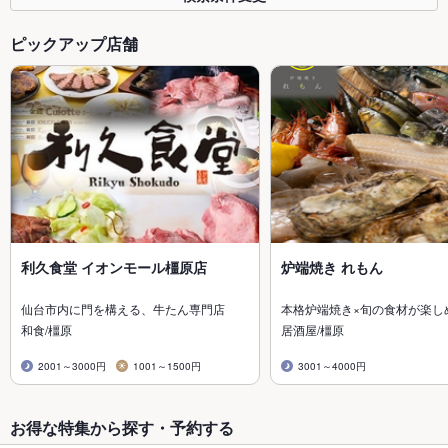
ピックアップ店舗
利久食堂 イオンモール橿原店
炉端焼き れもん
仙台市内に門を構える、牛たん専門店
本格炉端焼き×旬の食材が楽し
和食/橿原
居酒屋/橿原
2001～3000円
1001～1500円
3001～4000円
お得な特集から探す・予約する