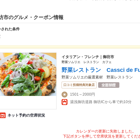
坊市のグルメ・クーポン情報
外された条件
皮
イタリアン・フレンチ｜御坊市
野菜ソムリエ レストラン カフェ
野菜レストラン Cassci de Fur
野菜ソムリエの厳選素材 野菜レストラン
口コミ投稿特典対象店
1501～2000円
湯浅御坊道路 御坊ICから車で約10分
ネット予約の空席状況
カレンダーの更新に失敗しました。
下記ボタンを押して空席状況を更新してくだ