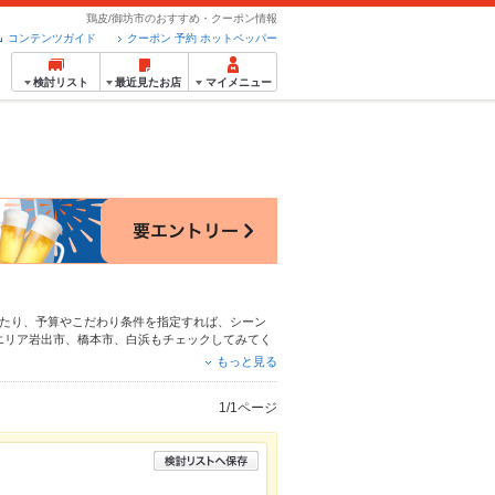
鶏皮/御坊市のおすすめ・クーポン情報
コンテンツガイド
クーポン 予約 ホットペッパー
検討リスト
最近見たお店
マイメニュー
たり、予算やこだわり条件を指定すれば、シーン
エリア
岩出市
、
橋本市
、
白浜
もチェックしてみてく
ラーメン
、
みそラーメン
や季節のおすすめ料理な
もっと見る
お店も拡大中です。友達どうしの飲み会にも、会社
1/1ページ