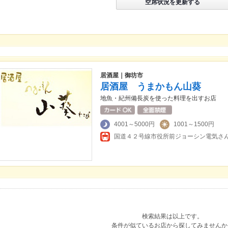
空席状況を更新する
居酒屋｜御坊市
居酒屋 うまかもん山葵
地魚・紀州備長炭を使った料理を出すお店
4001～5000円
1001～1500円
国道４２号線市役所前ジョーシン電気さ
検索結果は以上です。
条件が似ているお店から探してみませんか