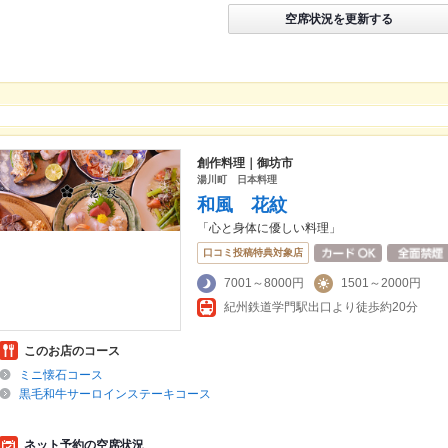
空席状況を更新する
創作料理｜御坊市
湯川町 日本料理
和風 花紋
「心と身体に優しい料理」
口コミ投稿特典対象店
7001～8000円
1501～2000円
紀州鉄道学門駅出口より徒歩約20分
このお店のコース
ミニ懐石コース
黒毛和牛サーロインステーキコース
ネット予約の空席状況