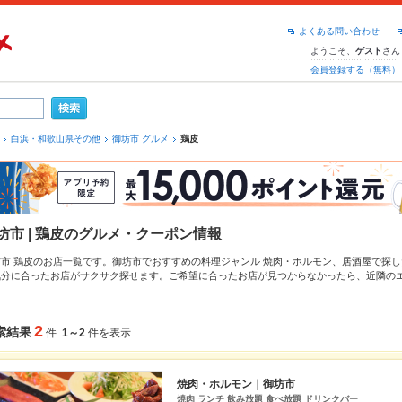
よくある問い合わせ
ようこそ、
さん
ゲスト
会員登録する（無料）
白浜・和歌山県その他
御坊市 グルメ
鶏皮
坊市 | 鶏皮のグルメ・クーポン情報
坊市 鶏皮のお店一覧です。御坊市でおすすめの料理ジャンル
焼肉・ホルモン
、
居酒屋
で探し
気分に合ったお店がサクサク探せます。ご希望に合ったお店が見つからなかったら、近隣の
さい。ホットペッパーグルメなら、お得なクーポンはもちろん、こだわりメニュー
とんこつ
、お店の最新情報をご紹介しているので安心！24時間使える簡単便利なネット予約が使える
宴会にも、デートやパーティーにもお得に便利にホットペッパーグルメをご利用ください。
2
索結果
件
1～2
件を表示
焼肉・ホルモン｜御坊市
焼肉 ランチ 飲み放題 食べ放題 ドリンクバー