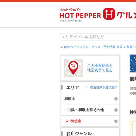
前のページへ戻る
グルメ・予約情報 全国
和歌山
この検索結果を
地図表示で見る
御
エリア
都道府県を選び直す
御
や
だ
和歌山
ど
の
白浜・和歌山県その他
検
御坊市
お店ジャンル