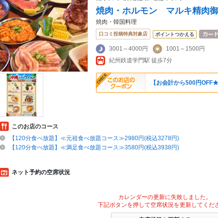
焼肉・ホルモン マルキ精肉
焼肉・韓国料理
口コミ投稿特典対象店
ポイントつかえる
3001～4000円
1001～1500円
紀州鉄道学門駅 徒歩7分
【お会計から500円OFF
このお店のコース
【120分食べ放題】≪元祖食べ放題コース≫2980円(税込3278円)
【120分食べ放題】≪満足食べ放題コース≫3580円(税込3938円)
ネット予約の空席状況
カレンダーの更新に失敗しました。
下記ボタンを押して空席状況を更新してくだ