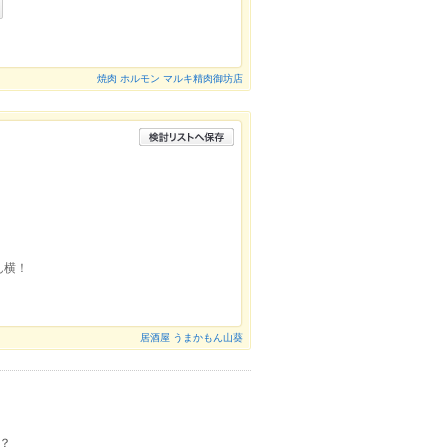
焼肉 ホルモン マルキ精肉御坊店
ん横！
居酒屋 うまかもん山葵
？