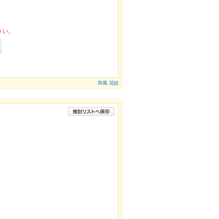
さい。
和風 花紋