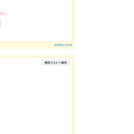
さい。
ATARU.CAFE