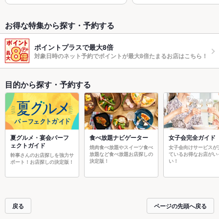
お得な特集から探す・予約する
ポイントプラスで最大8倍
対象日時のネット予約でポイントが最大8倍たまるお店はこちら！
目的から探す・予約する
夏グルメ・宴会パーフ
食べ放題ナビゲーター
女子会完全ガイド
ェクトガイド
焼肉食べ放題やスイーツ食べ
女子会向けサービスが
放題など食べ放題お店探しの
ているお得なお店がい
幹事さんのお店探しを強力サ
決定版！
い！
ポート！お店探しの決定版！
戻る
ページの先頭へ戻る