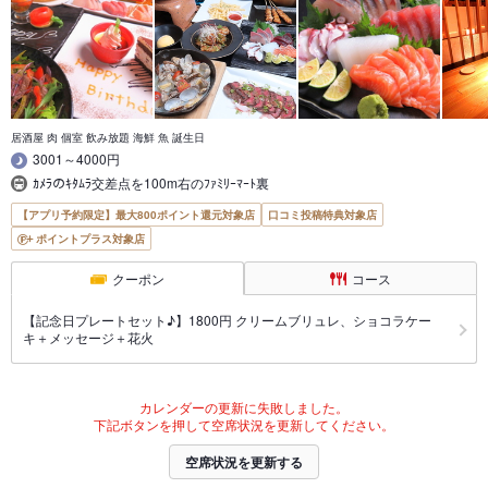
居酒屋 肉 個室 飲み放題 海鮮 魚 誕生日
3001～4000円
ｶﾒﾗのｷﾀﾑﾗ交差点を100m右のﾌｧﾐﾘｰﾏｰﾄ裏
【アプリ予約限定】最大800ポイント還元対象店
口コミ投稿特典対象店
ポイントプラス対象店
クーポン
コース
【記念日プレートセット♪】1800円 クリームブリュレ、ショコラケー
キ＋メッセージ＋花火
カレンダーの更新に失敗しました。
下記ボタンを押して空席状況を更新してください。
空席状況を更新する