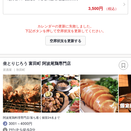
3,500円
（税込）
カレンダーの更新に失敗しました。
下記ボタンを押して空席状況を更新してください。
空席状況を更新する
坐とりじろう 富田町 阿波尾鶏専門店
居酒屋
秋田町
阿波尾鶏料理専門店/落ち着く個室24名まで
3001～4000円
ｱｸﾃｨから徒歩3分