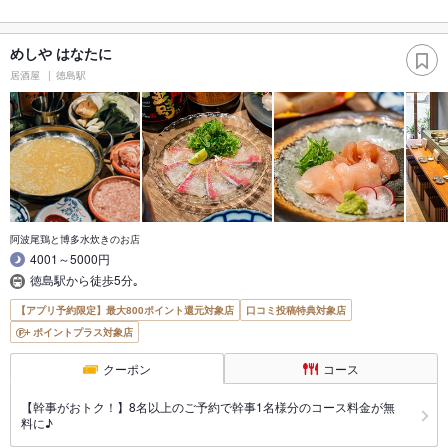
めしや はなたに
居酒屋
徳島駅
阿波尾鶏と博多水炊きのお店
4001～5000円
徳島駅から徒歩5分｡
【アプリ予約限定】最大800ポイント還元対象店
口コミ投稿特典対象店
ポイントプラス対象店
クーポン
コース
【幹事がおトク！】8名以上のご予約で幹事1名様分のコース料金が無
料に♪