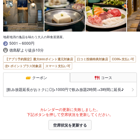
地産地消の逸品を味わう大人の和食居酒屋。
5001～6000円
徳島駅より徒歩10分
【アプリ予約限定】最大800ポイント還元対象店
口コミ投稿特典対象店
COIN+支払い可
ポイントプラス対象店
スマート支払い可
クーポン
コース
[飲み放題延長がおトクに◎]+1000円で飲み放題2時間→3時間に延長♪
カレンダーの更新に失敗しました。
下記ボタンを押して空席状況を更新してください。
空席状況を更新する