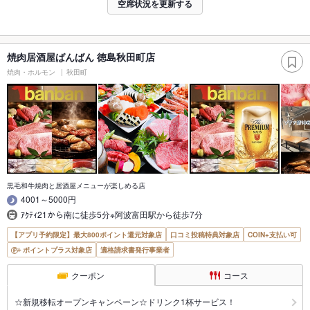
空席状況を更新する
焼肉居酒屋ばんばん 徳島秋田町店
焼肉・ホルモン
秋田町
黒毛和牛焼肉と居酒屋メニューが楽しめる店
4001～5000円
ｱｸﾃｨ21から南に徒歩5分※阿波富田駅から徒歩7分
【アプリ予約限定】最大800ポイント還元対象店
口コミ投稿特典対象店
COIN+支払い可
ポイントプラス対象店
適格請求書発行事業者
クーポン
コース
☆新規移転オープンキャンペーン☆ドリンク1杯サービス！