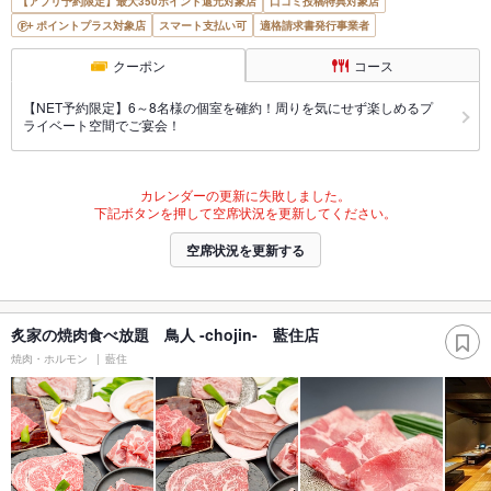
【アプリ予約限定】最大350ポイント還元対象店
口コミ投稿特典対象店
ポイントプラス対象店
スマート支払い可
適格請求書発行事業者
クーポン
コース
【NET予約限定】6～8名様の個室を確約！周りを気にせず楽しめるプ
ライベート空間でご宴会！
カレンダーの更新に失敗しました。
下記ボタンを押して空席状況を更新してください。
空席状況を更新する
炙家の焼肉食べ放題 鳥人 -chojin- 藍住店
焼肉・ホルモン
藍住