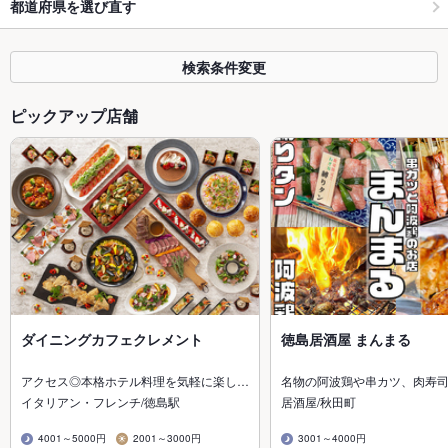
都道府県を選び直す
検索条件変更
ピックアップ店舗
ダイニングカフェクレメント
徳島居酒屋 まんまる
アクセス◎本格ホテル料理を気軽に楽し…
名物の阿波鶏や串カツ、肉寿
イタリアン・フレンチ/徳島駅
居酒屋/秋田町
4001～5000円
2001～3000円
3001～4000円