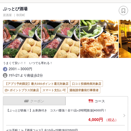
ぶっとび酒場
居酒屋
秋田町
うまくて安い！！ いつでも寄れる！
2001～3000円
ｱｸﾃｨ21より南徒歩2分
【アプリ予約限定】最大350ポイント還元対象店
口コミ投稿特典対象店
ポイントプラス対象店
スマート支払い可
適格請求書発行事業者
クーポン
コース
【ぶっとび鉄板！】お刺身付き コスパ最強！全11品+2時間[飲放]4000円！
4,000円
（税込）
≪お手軽！≫【酒場コース】全10品+2H飲放付3500円