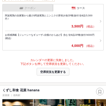
クーポン
コース
阿波尾鶏の自家製から揚げx阿波尾鶏とニンニクの芽焼き他/2H飲放付/全8品/3,500
円！
3,500円
（税込）
お得感満載【ジューシーなギョーザ×自慢のからあげ】含む/全9品/2H飲放付/4000円
(税込)
4,000円
（税込）
カレンダーの更新に失敗しました。
下記ボタンを押して空席状況を更新してください。
空席状況を更新する
くずし和食 花菜 hanana
居酒屋
徳島駅