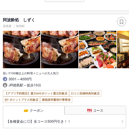
阿波酔処 しずく
居酒屋
秋田町
旨い!!100種以上の料理メニューが大人気◎
3001～4000円
JR徳島駅～徒歩10分
【アプリ予約限定】最大800ポイント還元対象店
口コミ投稿特典対象店
ポイントプラス対象店
適格請求書発行事業者
クーポン
コース
【各種宴会に◎】全コース500円引き！！