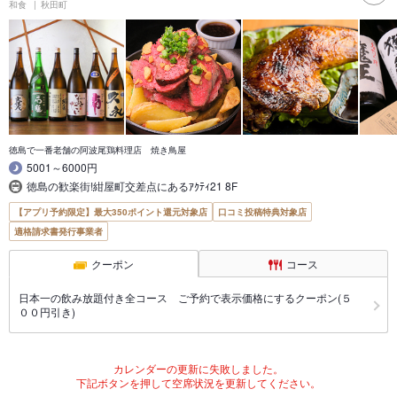
和食
秋田町
徳島で一番老舗の阿波尾鶏料理店 焼き鳥屋
5001～6000円
徳島の歓楽街!紺屋町交差点にあるｱｸﾃｨ21 8F
【アプリ予約限定】最大350ポイント還元対象店
口コミ投稿特典対象店
適格請求書発行事業者
クーポン
コース
日本一の飲み放題付き全コース ご予約で表示価格にするクーポン(５
００円引き)
カレンダーの更新に失敗しました。
下記ボタンを押して空席状況を更新してください。