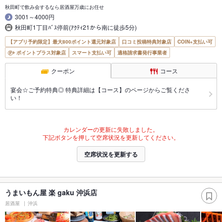
秋田町で飲み会するなら居酒屋万歳にお任せ
3001～4000円
秋田町1丁目ﾊﾞｽ停前(ｱｸﾃｨ21から南に徒歩5分)
【アプリ予約限定】最大800ポイント還元対象店
口コミ投稿特典対象店
COIN+支払い可
ポイントプラス対象店
スマート支払い可
適格請求書発行事業者
クーポン
コース
宴会☆ご予約特典◎ 特典詳細は【コース】のページからご覧くださ
い！
カレンダーの更新に失敗しました。
下記ボタンを押して空席状況を更新してください。
空席状況を更新する
うまいもん屋 楽 gaku 沖浜店
居酒屋
沖浜