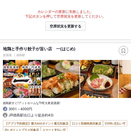
カレンダーの更新に失敗しました。
下記ボタンを押して空席状況を更新してください。
空席状況を更新する
地鶏と手作り餃子が旨い店 一(はじめ)
居酒屋
徳島駅
徳島駅すぐ!アットホームなTHE大衆居酒屋!
3001～4000円
JR徳島駅出口より徒歩約4分
【アプリ予約限定】最大800ポイント還元対象店
口コミ投稿特典対象店
COIN+支払い可
ポイントプラス対象店
スマート支払い可