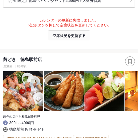
【予約限定】徳島ペアリングセット2,650円＋人数分特典
カレンダーの更新に失敗しました。
下記ボタンを押して空席状況を更新してください。
空席状況を更新する
茜どき 徳島駅前店
居酒屋
徳島駅
茜色の店内と和風創作料理
3001～4000円
徳島駅前 ﾎﾃﾙｻﾝﾙｰﾄ1F