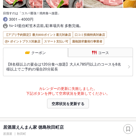
目指すのは「コスパ最強！焼肉食べ放題」
3001～4000円
ｷｮｰｴｲ藍住町笠木店前｡駐車場共有 多数完備｡
【アプリ予約限定】最大800ポイント還元対象店
口コミ投稿特典対象店
ポイントプラス対象店
スマート支払い可
適格請求書発行事業者
クーポン
コース
【8名様以上の宴会は120分食べ放題】大人4,785円以上のコースを8名
様以上でご予約の場合20分延長
カレンダーの更新に失敗しました。
下記ボタンを押して空席状況を更新してください。
空席状況を更新する
居酒屋えんまん家 徳島秋田町店
居酒屋
秋田町