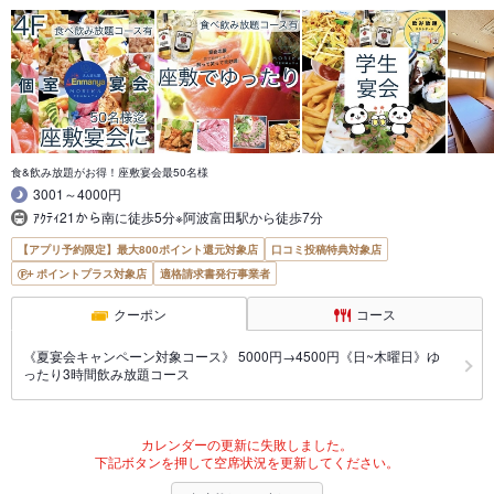
食&飲み放題がお得！座敷宴会最50名様
3001～4000円
ｱｸﾃｨ21から南に徒歩5分※阿波富田駅から徒歩7分
【アプリ予約限定】最大800ポイント還元対象店
口コミ投稿特典対象店
ポイントプラス対象店
適格請求書発行事業者
クーポン
コース
《夏宴会キャンペーン対象コース》 5000円→4500円《日~木曜日》ゆ
ったり3時間飲み放題コース
カレンダーの更新に失敗しました。
下記ボタンを押して空席状況を更新してください。