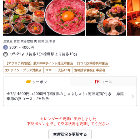
居酒屋 個室 飲み放題 肉 徳島 魚 和食
3001～4000円
ｱｸﾃｨ21より徒歩1分/徳島駅より徒歩10分
【アプリ予約限定】最大800ポイント還元対象店
口コミ投稿特典対象店
ポイントプラス対象店
スマート支払い可
適格請求書発行事業者
クーポン
コース
全7品 4500円→4000円 "阿波豚のしゃぶしゃぶ+阿波尾鶏"付き 「昴流
季節の宴コース」2H飲放
カレンダーの更新に失敗しました。
下記ボタンを押して空席状況を更新してください。
空席状況を更新する