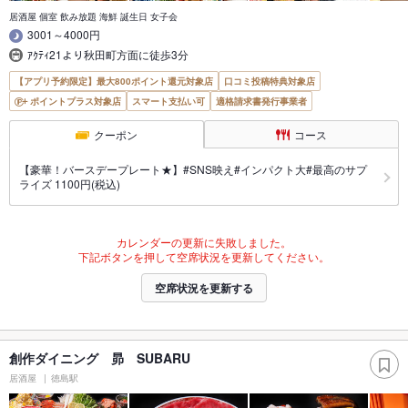
居酒屋 個室 飲み放題 海鮮 誕生日 女子会
3001～4000円
ｱｸﾃｨ21より秋田町方面に徒歩3分
【アプリ予約限定】最大800ポイント還元対象店
口コミ投稿特典対象店
ポイントプラス対象店
スマート支払い可
適格請求書発行事業者
クーポン
コース
【豪華！バースデープレート★】#SNS映え#インパクト大#最高のサプ
ライズ 1100円(税込)
カレンダーの更新に失敗しました。
下記ボタンを押して空席状況を更新してください。
空席状況を更新する
創作ダイニング 昴 SUBARU
居酒屋
徳島駅