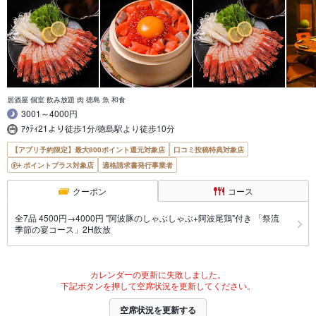
居酒屋 個室 飲み放題 肉 徳島 魚 和食
3001～4000円
ｱｸﾃｨ21より徒歩1分/徳島駅より徒歩10分
【アプリ予約限定】最大800ポイント還元対象店
口コミ投稿特典対象店
ポイントプラス対象店
適格請求書発行事業者
クーポン
コース
全7品 4500円→4000円 "阿波豚のしゃぶしゃぶ+阿波尾鶏"付き 「祭流
季節の宴コース」2H飲放
カレンダーの更新に失敗しました。
下記ボタンを押して空席状況を更新してください。
空席状況を更新する