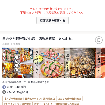
カレンダーの更新に失敗しました。
下記ボタンを押して空席状況を更新してください。
空席状況を更新する
串カツと阿波鶏のお店 徳島居酒屋 まんまる。
居酒屋
秋田町
名物の阿波鶏や串カツ、肉寿司が堪能できる
3001～4000円
ｱｸﾃｨより徒歩1分
【アプリ予約限定】最大800ポイント還元対象店
口コミ投稿特典対象店
ポイントプラス対象店
スマート支払い可
適格請求書発行事業者