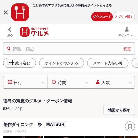
はじめてのアプリ予約で最大
1,000円分ポイントもらえる
ダウンロード
アプリで開く
戻る
マイメニュー
徳島 鶏皮
変更
絞り込む
ポイントがつかえる
スマート支払い可
日付
時間
人数
徳島の鶏皮のグルメ・クーポン情報
58件 1-20件
地図から探す
創作ダイニング 祭 MATSURI
居酒屋
秋田町