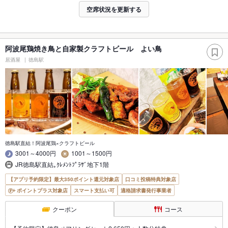
空席状況を更新する
阿波尾鶏焼き鳥と自家製クラフトビール よい鳥
居酒屋
徳島駅
徳島駅直結！阿波尾鶏×クラフトビール
3001～4000円
1001～1500円
JR徳島駅直結｡ｸﾚﾒﾝﾄﾌﾟﾗｻﾞ地下1階
【アプリ予約限定】最大350ポイント還元対象店
口コミ投稿特典対象店
ポイントプラス対象店
スマート支払い可
適格請求書発行事業者
クーポン
コース