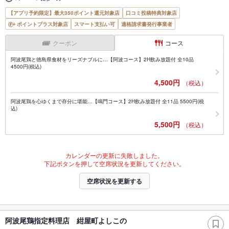
【アプリ予約限定】最大350ポイント還元対象店
口コミ投稿特典対象店
ポイントプラス対象店
スマート支払い可
適格請求書発行事業者
クーポン
コース
阿波尾鶏と徳島県食材をリーズナブルに…【阿波コース】2H飲み放題付 全10品
4500円(税込)
4,500円
（税込）
阿波尾鶏を心ゆくまで存分に堪能…【鳴門コース】2H飲み放題付 全11品 5500円(税
込)
5,500円
（税込）
カレンダーの更新に失敗しました。
下記ボタンを押して空席状況を更新してください。
空席状況を更新する
阿波尾鶏指定料理店 紺屋町よしこの