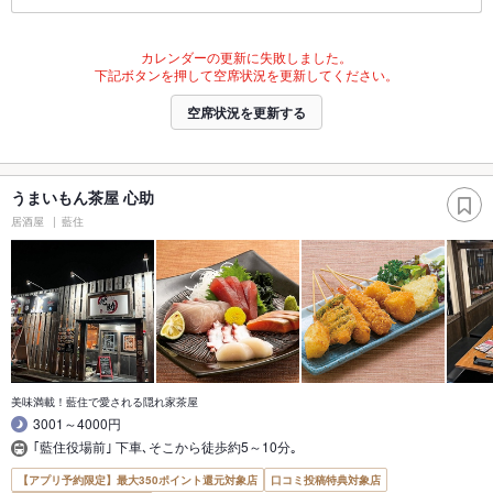
カレンダーの更新に失敗しました。
下記ボタンを押して空席状況を更新してください。
空席状況を更新する
うまいもん茶屋 心助
居酒屋
藍住
美味満載！藍住で愛される隠れ家茶屋
3001～4000円
｢藍住役場前｣ 下車､そこから徒歩約5～10分｡
【アプリ予約限定】最大350ポイント還元対象店
口コミ投稿特典対象店