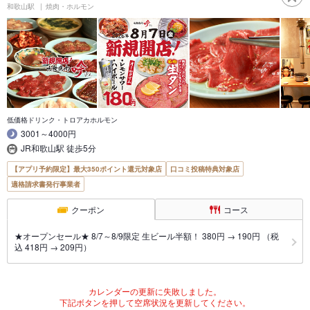
和歌山駅
焼肉・ホルモン
低価格ドリンク・トロアカホルモン
3001～4000円
JR和歌山駅 徒歩5分
【アプリ予約限定】最大350ポイント還元対象店
口コミ投稿特典対象店
適格請求書発行事業者
クーポン
コース
★オープンセール★ 8/7～8/9限定 生ビール半額！ 380円 → 190円 （税
込 418円 → 209円）
カレンダーの更新に失敗しました。
下記ボタンを押して空席状況を更新してください。