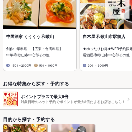
中国酒家 くうくう 和歌山
白木屋 和歌山市駅前店
創作中華料理 【広東・台湾料理】
★ゆったりお得★WEB予約限
中華/和歌山市中心部その他
居酒屋/和歌山市中心部その他
1501～2000円
501～1000円
2001～3000円
お得な特集から探す・予約する
ポイントプラスで最大8倍
対象日時のネット予約でポイントが最大8倍たまるお店はこちら！
目的から探す・予約する