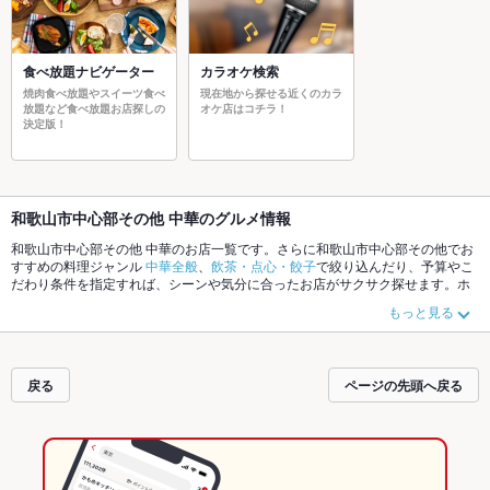
食べ放題ナビゲーター
カラオケ検索
焼肉食べ放題やスイーツ食べ
現在地から探せる近くのカラ
放題など食べ放題お店探しの
オケ店はコチラ！
決定版！
和歌山市中心部その他 中華のグルメ情報
和歌山市中心部その他 中華のお店一覧です。さらに和歌山市中心部その他でお
すすめの料理ジャンル
中華全般
、
飲茶・点心・餃子
で絞り込んだり、予算やこ
だわり条件を指定すれば、シーンや気分に合ったお店がサクサク探せます。ホ
ットペッパーグルメなら、お得なクーポンはもちろん、こだわりメニュー
酢
もっと見る
豚
、
麻婆豆腐
、
杏仁豆腐
や季節のおすすめ料理など、お店の最新情報をご紹介
しているので安心！24時間使える簡単便利なネット予約が使えるお店も拡大中
です。友達どうしの飲み会にも、会社の宴会にも、デートやパーティーにもお
得に便利にホットペッパーグルメをご利用ください。
戻る
ページの先頭へ戻る