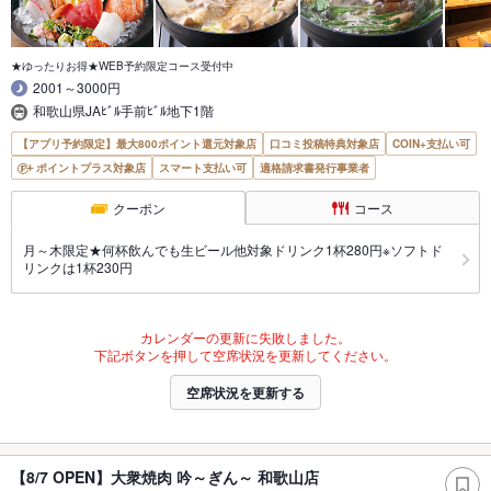
★ゆったりお得★WEB予約限定コース受付中
2001～3000円
和歌山県JAﾋﾞﾙ手前ﾋﾞﾙ地下1階
【アプリ予約限定】最大800ポイント還元対象店
口コミ投稿特典対象店
COIN+支払い可
ポイントプラス対象店
スマート支払い可
適格請求書発行事業者
クーポン
コース
月～木限定★何杯飲んでも生ビール他対象ドリンク1杯280円※ソフトド
リンクは1杯230円
カレンダーの更新に失敗しました。
下記ボタンを押して空席状況を更新してください。
空席状況を更新する
【8/7 OPEN】大衆焼肉 吟～ぎん～ 和歌山店