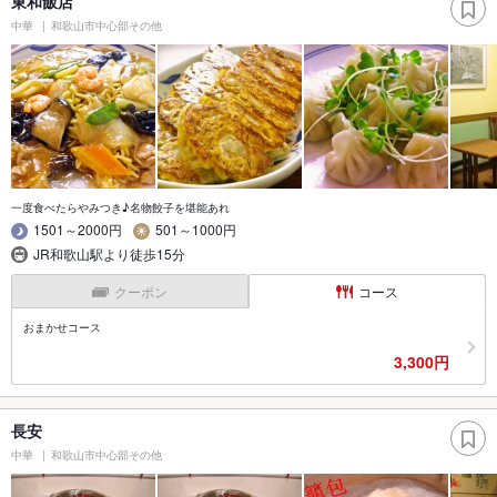
東和飯店
中華
和歌山市中心部その他
一度食べたらやみつき♪名物餃子を堪能あれ
1501～2000円
501～1000円
JR和歌山駅より徒歩15分
クーポン
コース
おまかせコース
3,300円
長安
中華
和歌山市中心部その他