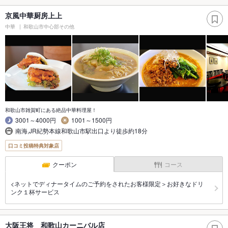
京風中華厨房上上
中華
和歌山市中心部その他
和歌山市雑賀町にある絶品中華料理屋！
3001～4000円
1001～1500円
南海,JR紀勢本線和歌山市駅出口より徒歩約18分
口コミ投稿特典対象店
クーポン
コース
<ネットでディナータイムのご予約をされたお客様限定＞お好きなドリ
ンク１杯サービス
大阪王将 和歌山カーニバル店