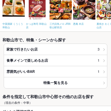
中国酒家 くうくう
かっぱ寿司 和歌山
三代目鳥メロ JR和
愚庵 本店
藁焼き わく
和歌山
店
歌山駅前店
山店
和歌山市で、特集・シーンから探す
3
家族で行きたいお店
1
食事メインで楽しめるお店
1
雰囲気がいいBAR
特集一覧を見る
条件を指定して和歌山市中心部その他のお店を探す
（現在の条件：中華）