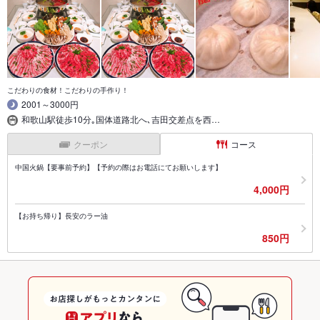
こだわりの食材！こだわりの手作り！
2001～3000円
和歌山駅徒歩10分｡国体道路北へ､吉田交差点を西…
クーポン
コース
中国火鍋【要事前予約】【予約の際はお電話にてお願いします】
4,000円
【お持ち帰り】長安のラー油
850円