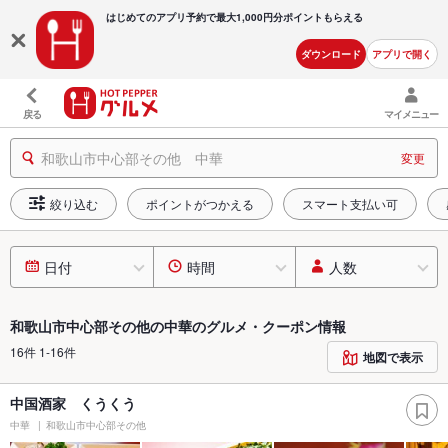
はじめてのアプリ予約で最大
1,000円分ポイントもらえる
ダウンロード
アプリで開く
戻る
マイメニュー
和歌山市中心部その他 中華
変更
絞り込む
ポイントがつかえる
スマート支払い可
日付
時間
人数
和歌山市中心部その他の中華のグルメ・クーポン情報
16件 1-16件
地図で表示
中国酒家 くうくう
中華
和歌山市中心部その他