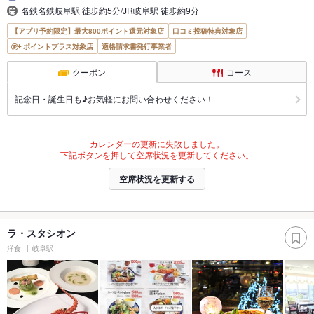
名鉄名鉄岐阜駅 徒歩約5分/JR岐阜駅 徒歩約9分
【アプリ予約限定】最大800ポイント還元対象店
口コミ投稿特典対象店
ポイントプラス対象店
適格請求書発行事業者
クーポン
コース
記念日・誕生日も♪お気軽にお問い合わせください！
カレンダーの更新に失敗しました。
下記ボタンを押して空席状況を更新してください。
空席状況を更新する
ラ・スタシオン
洋食
岐阜駅