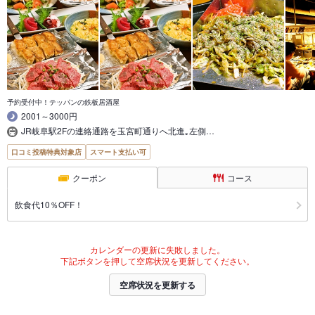
予約受付中！テッパンの鉄板居酒屋
2001～3000円
JR岐阜駅2Fの連絡通路を玉宮町通りへ北進｡左側…
口コミ投稿特典対象店
スマート支払い可
クーポン
コース
飲食代10％OFF！
カレンダーの更新に失敗しました。
下記ボタンを押して空席状況を更新してください。
空席状況を更新する