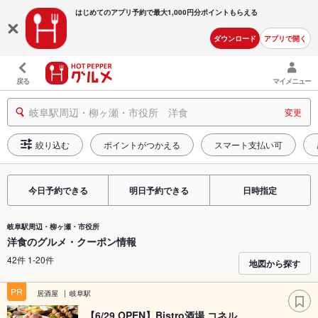
はじめてのアプリ予約で最大
1,000円分ポイントもらえる
ダウンロード
アプリで開く
戻る
マイメニュー
岐阜駅周辺・柳ヶ瀬・市役所 洋食
変更
絞り込む
ポイントがつかえる
スマート支払い可
今日予約できる
明日予約できる
日時指定
岐阜駅周辺・柳ヶ瀬・市役所
洋食のグルメ・クーポン情報
42件 1-20件
地図から探す
PR
居酒屋
岐阜駅
【6/29 OPEN】Bistro酒場 コネル