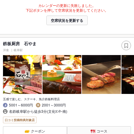
カレンダーの更新に失敗しました。
下記ボタンを押して空席状況を更新してください。
空席状況を更新する
鉄板厨房 石やま
洋食
岐阜駅
五感で楽しむ、ステーキ、魚介鉄板料理店
5001～6000円
2001～3000円
名鉄岐阜駅から徒歩3分(文化ｾﾝﾀｰ南)
口コミ投稿特典対象店
クーポン
コース