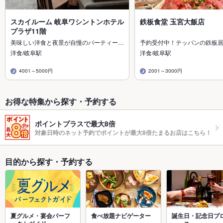
スカイルーム 岐阜ワシントンホテル
鉄板食堂 玉宮大飯店
プラザ11階
美味しい洋食と夜景が自慢のパーティー…
予約受付中！テッパンの鉄板
洋食/岐阜駅
洋食/岐阜駅
4001～5000円
2001～3000円
お得な特集から探す・予約する
ポイントプラスで最大8倍
対象日時のネット予約でポイントが最大8倍たまるお店はこちら！
目的から探す・予約する
夏グルメ・宴会パーフ
食べ放題ナビゲーター
誕生日・記念日プ