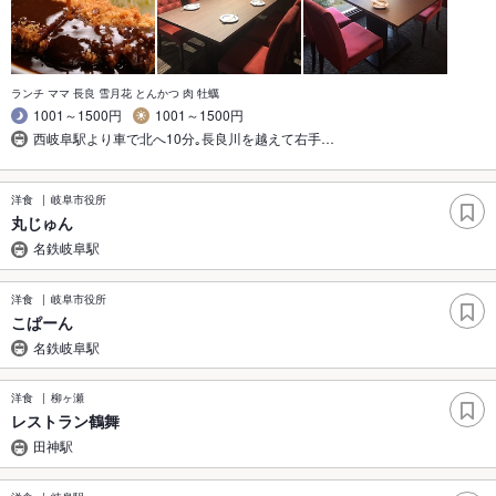
ランチ ママ 長良 雪月花 とんかつ 肉 牡蠣
1001～1500円
1001～1500円
西岐阜駅より車で北へ10分｡長良川を越えて右手…
洋食
岐阜市役所
丸じゅん
名鉄岐阜駅
洋食
岐阜市役所
こぱーん
名鉄岐阜駅
洋食
柳ヶ瀬
レストラン鶴舞
田神駅