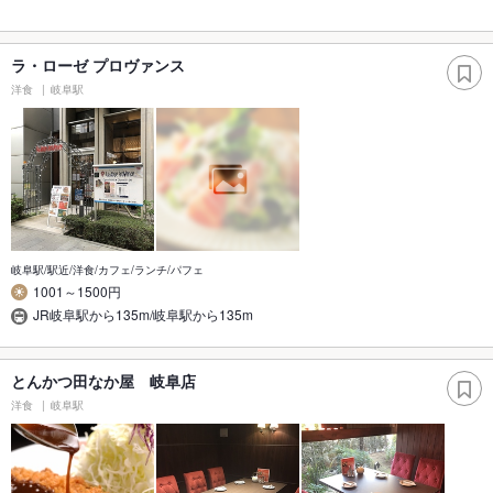
ラ・ローゼ プロヴァンス
洋食
岐阜駅
岐阜駅/駅近/洋食/カフェ/ランチ/パフェ
1001～1500円
JR岐阜駅から135m/岐阜駅から135m
とんかつ田なか屋 岐阜店
洋食
岐阜駅