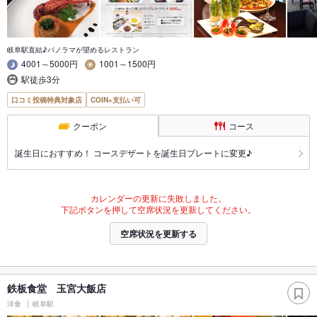
岐阜駅直結♪パノラマが望めるレストラン
4001～5000円
1001～1500円
駅徒歩3分
口コミ投稿特典対象店
COIN+支払い可
クーポン
コース
誕生日におすすめ！ コースデザートを誕生日プレートに変更♪
カレンダーの更新に失敗しました。
下記ボタンを押して空席状況を更新してください。
空席状況を更新する
鉄板食堂 玉宮大飯店
洋食
岐阜駅