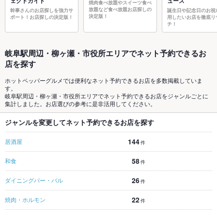
ェクトガイド
ュース
焼肉食べ放題やスイーツ食べ
放題など食べ放題お店探しの
幹事さんのお店探しを強力サ
誕生日や記念日のお祝
決定版！
ポート！お店探しの決定版！
用したいお店を徹底リ
チ！
岐阜駅周辺・柳ヶ瀬・市役所エリアでネット予約できるお
店を探す
ホットペッパーグルメでは便利なネット予約できるお店を多数掲載していま
す。
岐阜駅周辺・柳ヶ瀬・市役所エリアでネット予約できるお店をジャンルごとに
集計しました。お店選びの参考に是非活用してください。
ジャンルを変更してネット予約できるお店を探す
144
居酒屋
件
58
和食
件
26
ダイニングバー・バル
件
22
焼肉・ホルモン
件