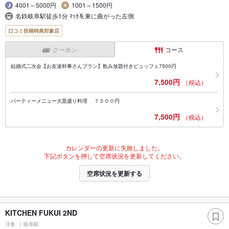
4001～5000円
1001～1500円
名鉄岐阜駅徒歩1分 ﾏｯｸを東に曲がった左側
口コミ投稿特典対象店
クーポン
コース
結婚式二次会【お友達幹事さんプラン】飲み放題付きビュッフェ7500円
7,500円
（税込）
パーティーメニュー大皿盛り料理 ７５００円
7,500円
（税込）
カレンダーの更新に失敗しました。
下記ボタンを押して空席状況を更新してください。
空席状況を更新する
KITCHEN FUKUI 2ND
洋食
岐阜駅