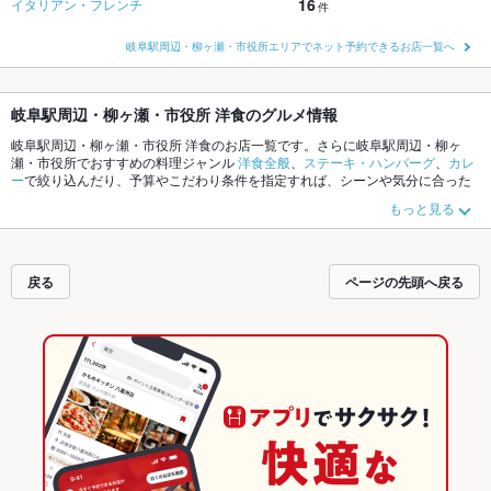
16
イタリアン・フレンチ
件
岐阜駅周辺・柳ヶ瀬・市役所エリアでネット予約できるお店一覧へ
岐阜駅周辺・柳ヶ瀬・市役所 洋食のグルメ情報
岐阜駅周辺・柳ヶ瀬・市役所 洋食のお店一覧です。さらに岐阜駅周辺・柳ヶ
瀬・市役所でおすすめの料理ジャンル
洋食全般
、
ステーキ・ハンバーグ
、
カレ
ー
で絞り込んだり、予算やこだわり条件を指定すれば、シーンや気分に合った
お店がサクサク探せます。ホットペッパーグルメなら、お得なクーポンはもち
もっと見る
ろん、こだわりメニュー
シーフード
、
ステーキ
や季節のおすすめ料理など、お
店の最新情報をご紹介しているので安心！24時間使える簡単便利なネット予約
が使えるお店も拡大中です。友達どうしの飲み会にも、会社の宴会にも、デー
トやパーティーにもお得に便利にホットペッパーグルメをご利用ください。
戻る
ページの先頭へ戻る