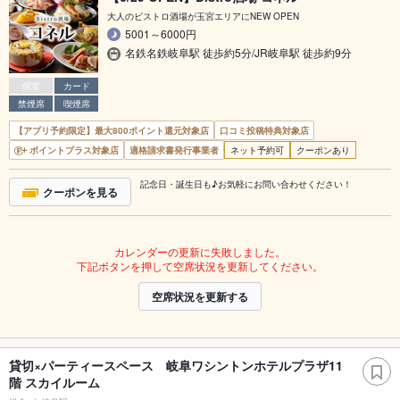
大人のビストロ酒場が玉宮エリアにNEW OPEN
5001～6000円
名鉄名鉄岐阜駅 徒歩約5分/JR岐阜駅 徒歩約9分
個室
カード
禁煙席
喫煙席
【アプリ予約限定】最大800ポイント還元対象店
口コミ投稿特典対象店
ポイントプラス対象店
適格請求書発行事業者
ネット予約可
クーポンあり
記念日・誕生日も♪お気軽にお問い合わせください！
クーポンを見る
カレンダーの更新に失敗しました。
下記ボタンを押して空席状況を更新してください。
空席状況を更新する
貸切×パーティースペース 岐阜ワシントンホテルプラザ11
階 スカイルーム