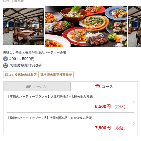
洋食
岐阜駅
美味しい洋食と夜景が自慢のパーティー会場
4001～5000円
名鉄岐阜駅徒歩3分
口コミ投稿特典対象店
適格請求書発行事業者
クーポン
コース
【季節のパーティープランＡ】大皿料理8品＋120分飲み放題
6,500円
（税込）
【季節のパーティープランB】大皿料理9品＋120分飲み放題
7,500円
（税込）