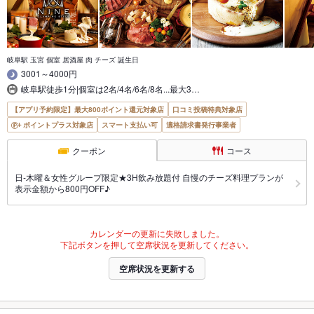
岐阜駅 玉宮 個室 居酒屋 肉 チーズ 誕生日
3001～4000円
岐阜駅徒歩1分|個室は2名/4名/6名/8名...最大3…
【アプリ予約限定】最大800ポイント還元対象店
口コミ投稿特典対象店
ポイントプラス対象店
スマート支払い可
適格請求書発行事業者
クーポン
コース
日-木曜＆女性グループ限定★3H飲み放題付 自慢のチーズ料理プランが
表示金額から800円OFF♪
カレンダーの更新に失敗しました。
下記ボタンを押して空席状況を更新してください。
空席状況を更新する