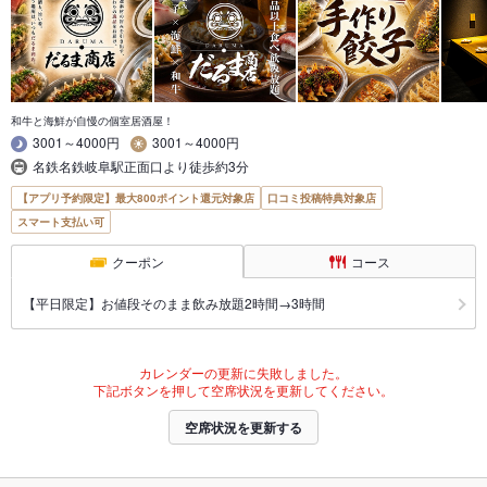
和牛と海鮮が自慢の個室居酒屋！
3001～4000円
3001～4000円
名鉄名鉄岐阜駅正面口より徒歩約3分
【アプリ予約限定】最大800ポイント還元対象店
口コミ投稿特典対象店
スマート支払い可
クーポン
コース
【平日限定】お値段そのまま飲み放題2時間→3時間
カレンダーの更新に失敗しました。
下記ボタンを押して空席状況を更新してください。
空席状況を更新する