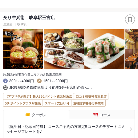
炙り牛兵衛 岐阜駅玉宮店
居酒屋
岐阜駅
岐阜駅3分!玉宮住田エリアの古民家居酒屋!
3001～4000円
1501～2000円
JR岐阜駅/名鉄岐阜駅より徒歩3分/玉宮町の真ん…
【アプリ予約限定】最大350ポイント還元対象店
口コミ投稿特典対象店
ポイントプラス対象店
スマート支払い可
適格請求書発行事業者
クーポン
コース
【誕生日・記念日特典】 コースご予約の方限定!! コースのデザートにメ
ッセージプレートを♪