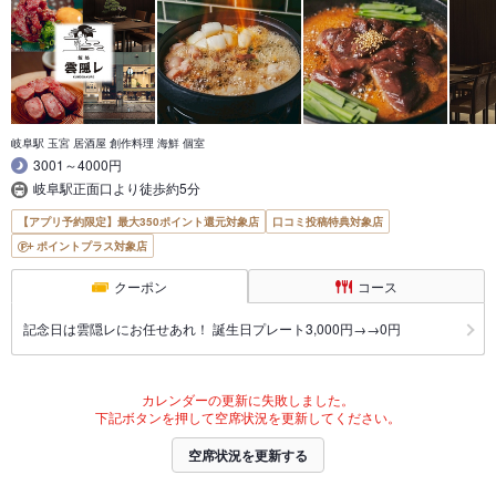
岐阜駅 玉宮 居酒屋 創作料理 海鮮 個室
3001～4000円
岐阜駅正面口より徒歩約5分
【アプリ予約限定】最大350ポイント還元対象店
口コミ投稿特典対象店
ポイントプラス対象店
クーポン
コース
記念日は雲隠レにお任せあれ！ 誕生日プレート3,000円→→0円
カレンダーの更新に失敗しました。
下記ボタンを押して空席状況を更新してください。
空席状況を更新する