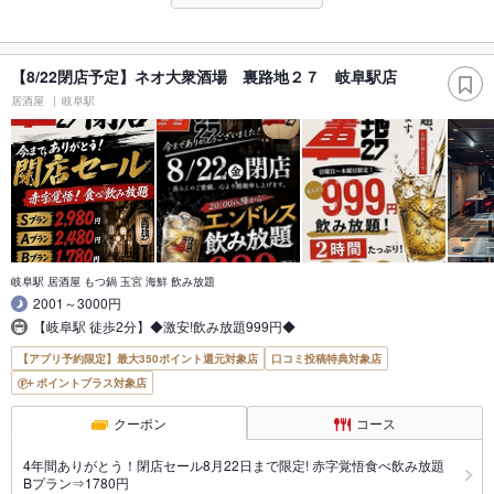
【8/22閉店予定】ネオ大衆酒場 裏路地２７ 岐阜駅店
居酒屋
岐阜駅
岐阜駅 居酒屋 もつ鍋 玉宮 海鮮 飲み放題
2001～3000円
【岐阜駅 徒歩2分】◆激安!飲み放題999円◆
【アプリ予約限定】最大350ポイント還元対象店
口コミ投稿特典対象店
ポイントプラス対象店
クーポン
コース
4年間ありがとう！閉店セール8月22日まで限定! 赤字覚悟食べ飲み放題
Bプラン⇒1780円