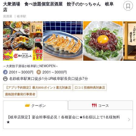
大衆酒場 食べ放題個室居酒屋 餃子のかっちゃん 岐阜
店
居酒屋
岐阜駅
～大衆餃子酒場が岐阜駅にNEWOPEN～
2001～3000円
2001～3000円
名鉄岐阜駅東口徒歩1分/JR岐阜駅長良口徒歩7分
【アプリ予約限定】最大800ポイント還元対象店
口コミ投稿特典対象店
適格請求書発行事業者
クーポン
コース
【岐阜店限定】宴会幹事様必見！各種宴会に★6名様以上で1名様無料
★