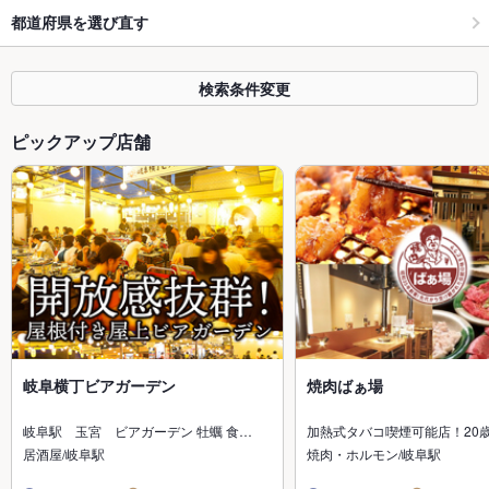
都道府県を選び直す
検索条件変更
ピックアップ店舗
岐阜横丁ビアガーデン
焼肉ばぁ場
岐阜駅 玉宮 ビアガーデン 牡蠣 食…
加熱式タバコ喫煙可能店！20
居酒屋/岐阜駅
焼肉・ホルモン/岐阜駅