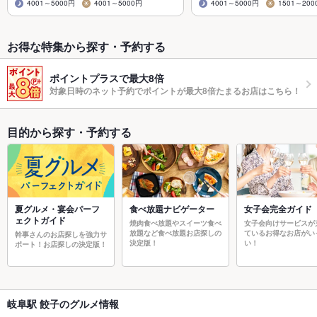
4001～5000円
4001～5000円
4001～5000円
1501～200
お得な特集から探す・予約する
ポイントプラスで最大8倍
対象日時のネット予約でポイントが最大8倍たまるお店はこちら！
目的から探す・予約する
夏グルメ・宴会パーフ
食べ放題ナビゲーター
女子会完全ガイド
ェクトガイド
焼肉食べ放題やスイーツ食べ
女子会向けサービスが
放題など食べ放題お店探しの
ているお得なお店がい
幹事さんのお店探しを強力サ
決定版！
い！
ポート！お店探しの決定版！
岐阜駅 餃子のグルメ情報