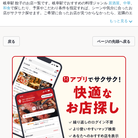
岐阜駅 餃子のお店一覧です。岐阜駅でおすすめの料理ジャンル
居酒屋
、
中華
、
和食
で探したり、予算やこだわり条件を指定すれば、シーンや気分に合ったお
店がサクサク探せます。ご希望に合ったお店が見つからなかったら、近隣のエ
リア
岐阜駅
、
岐阜市役所
、
柳ヶ瀬
もチェックしてみてください。ホットペッパ
もっと見る
ーグルメなら、お得なクーポンはもちろん、こだわりメニュー
からあげ
、
お茶
漬け
、
手羽先
や季節のおすすめ料理など、お店の最新情報をご紹介しているの
で安心！24時間使える簡単便利なネット予約が使えるお店も拡大中です。友達
どうしの飲み会にも、会社の宴会にも、デートやパーティーにもお得に便利に
戻る
ページの先頭へ戻る
ホットペッパーグルメをご利用ください。