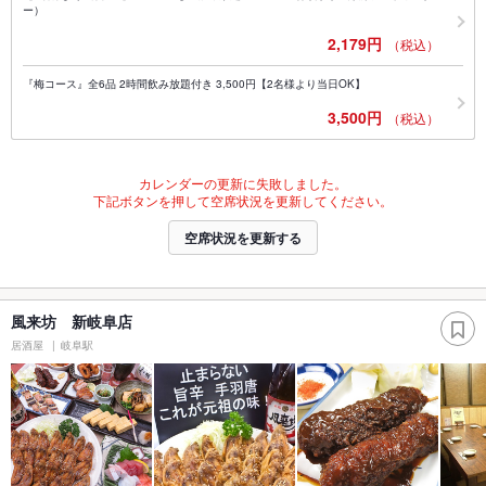
ー）
2,179円
（税込）
『梅コース』全6品 2時間飲み放題付き 3,500円【2名様より当日OK】
3,500円
（税込）
カレンダーの更新に失敗しました。
下記ボタンを押して空席状況を更新してください。
空席状況を更新する
風来坊 新岐阜店
居酒屋
岐阜駅