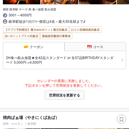
個室 岐阜駅 チーズ 肉 食べ放題 飲み放題
3001～4000円
岐阜駅徒歩1分|ｿﾌｧｰ個室は4名～最大30名様まで♪
【アプリ予約限定】最大800ポイント還元対象店
口コミ投稿特典対象店
ポイントプラス対象店
適格請求書発行事業者
クーポン
コース
2H食べ飲み放題★全42品スタンダード or 全37品BIRTHDAYスタンダ
ード 5,000円→4,500円
カレンダーの更新に失敗しました。
下記ボタンを押して空席状況を更新してください。
空席状況を更新する
焼肉ばぁ場（やきにくばあば）
焼肉・ホルモン
岐阜駅