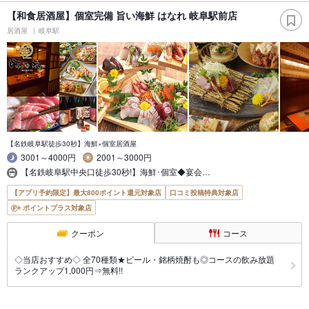
【和食居酒屋】個室完備 旨い海鮮 はなれ 岐阜駅前店
居酒屋
岐阜駅
【名鉄岐阜駅徒歩30秒】海鮮×個室居酒屋
3001～4000円
2001～3000円
【名鉄岐阜駅中央口徒歩30秒!】海鮮･個室◆宴会…
【アプリ予約限定】最大800ポイント還元対象店
口コミ投稿特典対象店
ポイントプラス対象店
クーポン
コース
◇当店おすすめ◇ 全70種類★ビール・銘柄焼酎も◎コースの飲み放題
ランクアップ1,000円⇒無料!!