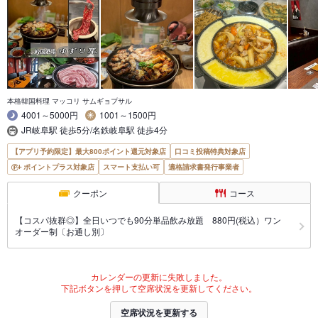
本格韓国料理 マッコリ サムギョプサル
4001～5000円
1001～1500円
JR岐阜駅 徒歩5分/名鉄岐阜駅 徒歩4分
【アプリ予約限定】最大800ポイント還元対象店
口コミ投稿特典対象店
ポイントプラス対象店
スマート支払い可
適格請求書発行事業者
クーポン
コース
【コスパ抜群◎】全日いつでも90分単品飲み放題 880円(税込）ワン
オーダー制〔お通し別〕
カレンダーの更新に失敗しました。
下記ボタンを押して空席状況を更新してください。
空席状況を更新する