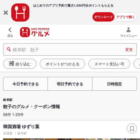
はじめてのアプリ予約で最大
1,000円分ポイントもらえる
ダウンロード
アプリで開く
戻る
マイメニュー
岐阜駅 餃子
変更
絞り込む
ポイントがつかえる
スマート支払い可
今日予約できる
明日予約できる
日時指定
岐阜駅
餃子のグルメ・クーポン情報
58件 1-20件
韓国酒場 ゆずり葉
居酒屋
岐阜駅