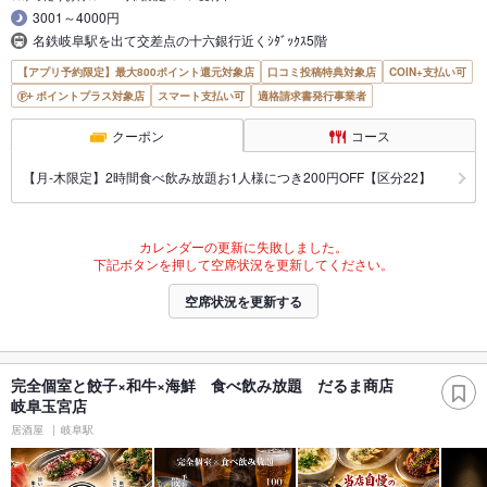
3001～4000円
名鉄岐阜駅を出て交差点の十六銀行近くｼﾀﾞｯｸｽ5階
【アプリ予約限定】最大800ポイント還元対象店
口コミ投稿特典対象店
COIN+支払い可
ポイントプラス対象店
スマート支払い可
適格請求書発行事業者
クーポン
コース
【月‐木限定】2時間食べ飲み放題お1人様につき200円OFF【区分22】
カレンダーの更新に失敗しました。
下記ボタンを押して空席状況を更新してください。
空席状況を更新する
完全個室と餃子×和牛×海鮮 食べ飲み放題 だるま商店
岐阜玉宮店
居酒屋
岐阜駅