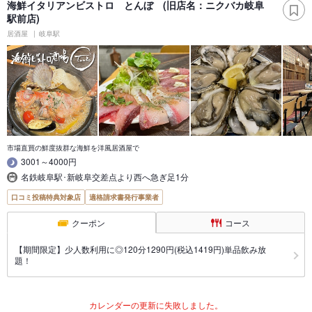
海鮮イタリアンビストロ とんぼ (旧店名：ニクバカ岐阜
駅前店)
居酒屋
岐阜駅
市場直買の鮮度抜群な海鮮を洋風居酒屋で
3001～4000円
名鉄岐阜駅･新岐阜交差点より西へ急ぎ足1分
口コミ投稿特典対象店
適格請求書発行事業者
クーポン
コース
【期間限定】少人数利用に◎120分1290円(税込1419円)単品飲み放
題！
カレンダーの更新に失敗しました。