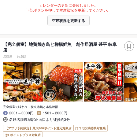
カレンダーの更新に失敗しました。
下記ボタンを押して空席状況を更新してください。
空席状況を更新する
【完全個室】地鶏焼き鳥と柳橋鮮魚 創作居酒屋 甚平 岐阜
店
居酒屋
岐阜駅
完全個室で味わう～炭火地鶏と本格焼酎～
2001～3000円
1501～2000円
名鉄名鉄岐阜駅正面口より徒歩約2分
【アプリ予約限定】最大800ポイント還元対象店
口コミ投稿特典対象店
ポイントプラス対象店