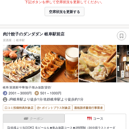
下記ボタンを押して空席状況を更新してください。
空席状況を更新する
肉汁餃子のダンダダン 岐阜駅前店
居酒屋
岐阜駅
岐阜/居酒屋/中華/餃子/飲み放題/貸切/
2001～3000円
501～1000円
JR岐阜駅より徒歩1分/名鉄岐阜駅より徒歩約1分
口コミ投稿特典対象店
ポイントプラス対象店
適格請求書発行事業者
クーポン
コース
【2名様より当日OK】生ビールも★飲み放題コース★2時間制（30分前ラストオーダ