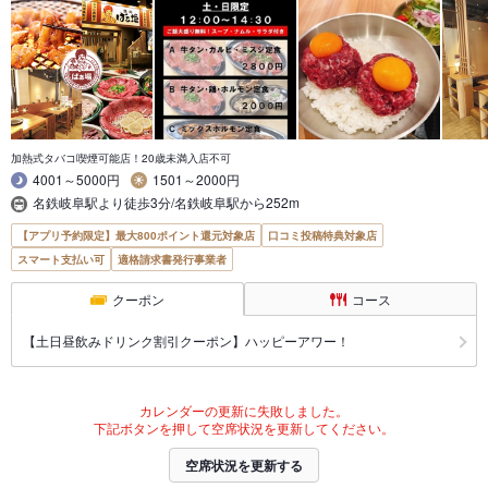
加熱式タバコ喫煙可能店！20歳未満入店不可
4001～5000円
1501～2000円
名鉄岐阜駅より徒歩3分/名鉄岐阜駅から252m
【アプリ予約限定】最大800ポイント還元対象店
口コミ投稿特典対象店
スマート支払い可
適格請求書発行事業者
クーポン
コース
【土日昼飲みドリンク割引クーポン】ハッピーアワー！
カレンダーの更新に失敗しました。
下記ボタンを押して空席状況を更新してください。
空席状況を更新する