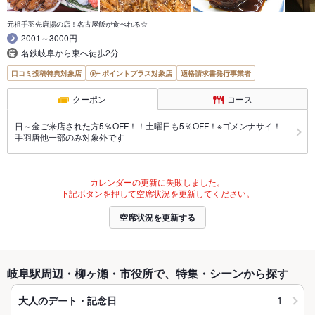
元祖手羽先唐揚の店！名古屋飯が食べれる☆
2001～3000円
名鉄岐阜から東へ徒歩2分
口コミ投稿特典対象店
ポイントプラス対象店
適格請求書発行事業者
クーポン
コース
日～金ご来店された方5％OFF！！土曜日も5％OFF！※ゴメンナサイ！
手羽唐他一部のみ対象外です
カレンダーの更新に失敗しました。
下記ボタンを押して空席状況を更新してください。
空席状況を更新する
岐阜駅周辺・柳ヶ瀬・市役所で、特集・シーンから探す
1
大人のデート・記念日