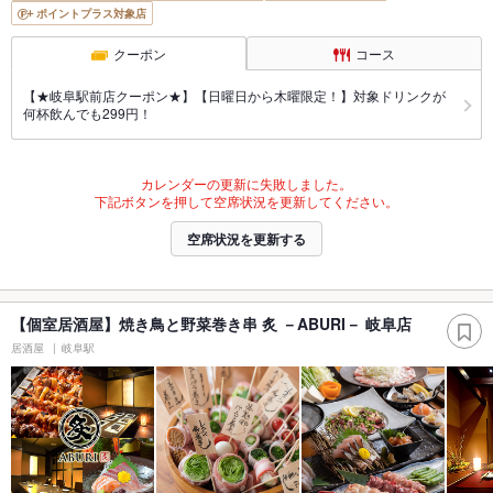
ポイントプラス対象店
クーポン
コース
【★岐阜駅前店クーポン★】【日曜日から木曜限定！】対象ドリンクが
何杯飲んでも299円！
カレンダーの更新に失敗しました。
下記ボタンを押して空席状況を更新してください。
空席状況を更新する
【個室居酒屋】焼き鳥と野菜巻き串 炙 －ABURI－ 岐阜店
居酒屋
岐阜駅