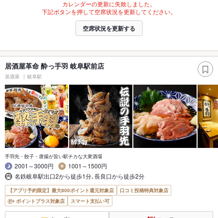
カレンダーの更新に失敗しました。
下記ボタンを押して空席状況を更新してください。
空席状況を更新する
居酒屋革命 酔っ手羽 岐阜駅前店
居酒屋
岐阜駅
手羽先・餃子・唐揚が旨い駅チカな大衆酒場
2001～3000円
1001～1500円
名鉄岐阜駅出口2から徒歩1分､長良口から徒歩2分
【アプリ予約限定】最大800ポイント還元対象店
口コミ投稿特典対象店
ポイントプラス対象店
スマート支払い可