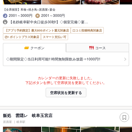
【全席個室】和食×焼き鳥×居酒屋×宴会
2001～3000円
2001～3000円
【名鉄岐阜駅中央口徒歩30秒!】◇個室完備◇宴…
【アプリ予約限定】最大800ポイント還元対象店
口コミ投稿特典対象店
ポイントプラス対象店
スマート支払い可
クーポン
コース
◇期間限定◇当日利用可能!! 時間無制限飲み放題⇒1000円!!
カレンダーの更新に失敗しました。
下記ボタンを押して空席状況を更新してください。
空席状況を更新する
飯処 雲隠レ 岐阜玉宮店
居酒屋
岐阜駅