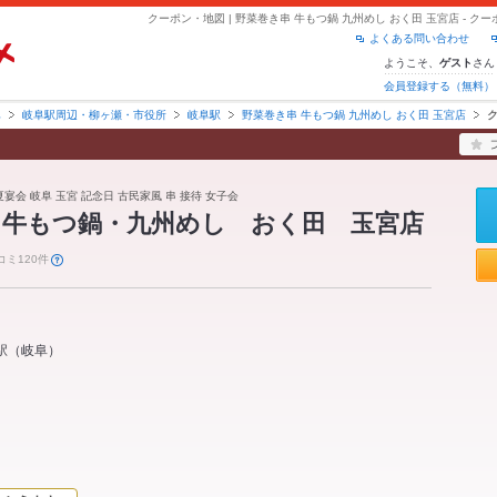
よくある問い合わせ
ようこそ、
さん
ゲスト
会員登録する（無料）
阜
岐阜駅周辺・柳ヶ瀬・市役所
岐阜駅
野菜巻き串 牛もつ鍋 九州めし おく田 玉宮店
夏宴会 岐阜 玉宮 記念日 古民家風 串 接待 女子会
・牛もつ鍋・九州めし おく田 玉宮店
コミ120件
駅
（
岐阜
）