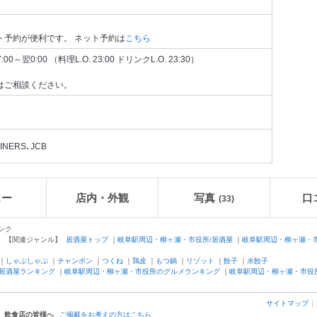
ト予約が便利です。 ネット予約は
こちら
翌0:00 （料理L.O. 23:00 ドリンクL.O. 23:30）
はご相談ください。
NERS､JCB
ュー
店内・外観
写真
口
(33)
ンク
【関連ジャンル】
居酒屋トップ
｜
岐阜駅周辺・柳ヶ瀬・市役所/居酒屋
｜
岐阜駅周辺・柳ヶ瀬・市
｜
しゃぶしゃぶ
｜
チャンポン
｜
つくね
｜
鶏皮
｜
もつ鍋
｜
リゾット
｜
餃子
｜
水餃子
居酒屋ランキング
｜
岐阜駅周辺・柳ヶ瀬・市役所のグルメランキング
｜
岐阜駅周辺・柳ヶ瀬・市役
サイトマップ
飲食店の皆様へ
ご掲載をお考えの方はこちら