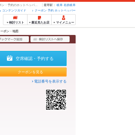
クーポン・地図 | 野菜巻き串 牛もつ鍋 九州めし おく田 玉宮店 - クーポン・予約のホットペッパーグルメ
最寄駅：
岐阜
名鉄岐阜
コンテンツガイド
クーポン 予約 ホットペッパー
検討リスト
最近見たお店
マイメニュー
クーポン・地図
空席確認・予約する
クーポンを見る
電話番号を表示する