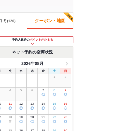
コミ
クーポン・地図
(
120
)
予約人数分の
ポイントがたまる
ネット予約の空席状況
2026年08月
月
火
水
木
金
土
日
1
2
3
4
5
6
7
8
9
◎
◎
◎
0
11
12
13
14
15
16
◎
◎
◎
◎
◎
◎
◎
7
18
19
20
21
22
23
◎
休
◎
◎
◎
◎
◎
4
25
26
27
28
29
30