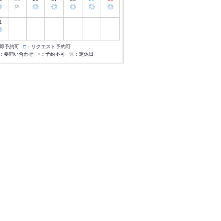
◎
休
◎
◎
◎
◎
◎
1
◎
即予約可
□
：リクエスト予約可
：要問い合わせ
×
：予約不可
休
：定休日