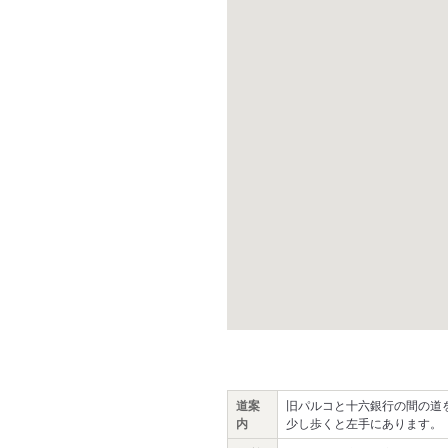
道案
旧パルコと十六銀行の間の道
内
少し歩くと左手にあります。