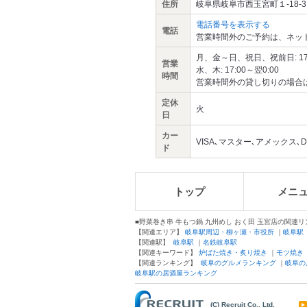
住所
岐阜県岐阜市西玉宮町１-18-3
電話番号を表示する
電話
営業時間外のご予約は、ネッ
月、金～日、祝日、祝前日: 17:00～
営業
水、木: 17:00～翌0:00
時間
営業時間外の貸し切りの場合
定休
火
日
カー
VISA､マスター､アメックス､DI
ド
トップ
メニ
■野菜巻き串 牛もつ鍋 九州めし おく田 玉宮店の関連リ
【関連エリア】
岐阜駅周辺・柳ヶ瀬・市役所
｜
岐阜駅
【関連駅】
岐阜駅
｜
名鉄岐阜駅
【関連キーワード】
炉ばた焼き・炙り焼き
｜
モツ焼き
【関連ランキング】
岐阜のグルメランキング
｜
岐阜の
岐阜駅の居酒屋ランキング
(C) Recruit Co., Ltd.