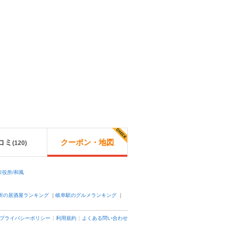
コミ
クーポン・地図
(
120
)
役所/和風
所の居酒屋ランキング
｜
岐阜駅のグルメランキング
｜
プライバシーポリシー
利用規約
よくある問い合わせ