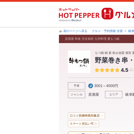
前のページへ戻る
グルメ・予約情報 全国
岐
居酒屋 和食 完全個室 九州料理 夏もつ鍋
もつ鍋 鍋 宴 飲み放題 個室 
野菜巻き串
4.5
口
3001～4000円
予算
居酒屋
岐阜
ジャンル
エリア
口コミ投稿特典対象店
スマート支払い可