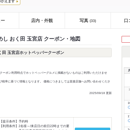
つかえます
ュー
店内・外観
写真
口
(33)
めし おく田 玉宮店 クーポン・地図
おく田 玉宮店ホットペッパークーポン
クーポン利用時点でホットペッパーグルメに掲載がないものはご利用いただけませ
価格及び税率に基づく情報となります。 価格につきましては直接店舗へお問い合わせくださ
2025/09/18 更新
1
1
【提示条件】
予約時
【利用条件】
2名様～/来店日の前日22時までの要
2