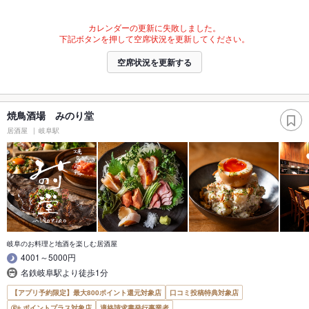
カレンダーの更新に失敗しました。
下記ボタンを押して空席状況を更新してください。
空席状況を更新する
焼鳥酒場 みのり堂
居酒屋
岐阜駅
岐阜のお料理と地酒を楽しむ居酒屋
4001～5000円
名鉄岐阜駅より徒歩1分
【アプリ予約限定】最大800ポイント還元対象店
口コミ投稿特典対象店
ポイントプラス対象店
適格請求書発行事業者