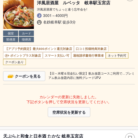
洋風居酒屋 ルベッタ 岐阜駅玉宮店
洋風居酒屋でちょっと違う忘年会を!
3001～4000円
名鉄岐阜駅 徒歩3分
個室
カード
禁煙席
喫煙席
【アプリ予約限定】最大800ポイント還元対象店
口コミ投稿特典対象店
ポイントプラス対象店
スマート支払い可
適格請求書発行事業者
ネット予約可
クーポンあり
【日～木曜＆現金払い限定】飲み放題コースご利用で…プレミ
クーポンを見る
アム飲み放題内容に無料グレードUP♪
カレンダーの更新に失敗しました。
下記ボタンを押して空席状況を更新してください。
空席状況を更新する
天ぷらと和食と日本酒 たかな 岐阜玉宮店