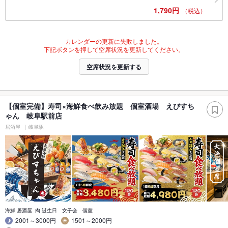
1,790円
（税込）
カレンダーの更新に失敗しました。
下記ボタンを押して空席状況を更新してください。
空席状況を更新する
【個室完備】寿司×海鮮食べ飲み放題 個室酒場 えびすち
ゃん 岐阜駅前店
居酒屋
岐阜駅
海鮮 居酒屋 肉 誕生日 女子会 個室
2001～3000円
1501～2000円