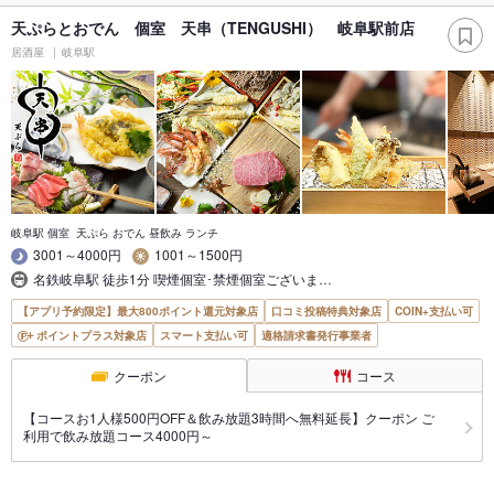
天ぷらとおでん 個室 天串（TENGUSHI） 岐阜駅前店
居酒屋
岐阜駅
岐阜駅 個室 天ぷら おでん 昼飲み ランチ
3001～4000円
1001～1500円
名鉄岐阜駅 徒歩1分 喫煙個室･禁煙個室ございま…
【アプリ予約限定】最大800ポイント還元対象店
口コミ投稿特典対象店
COIN+支払い可
ポイントプラス対象店
スマート支払い可
適格請求書発行事業者
クーポン
コース
【コースお1人様500円OFF＆飲み放題3時間へ無料延長】クーポン ご
利用で飲み放題コース4000円～