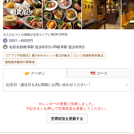
大人のビストロ酒場が玉宮エリアにNEW OPEN
5001～6000円
名鉄名鉄岐阜駅 徒歩約5分/JR岐阜駅 徒歩約9分
【アプリ予約限定】最大800ポイント還元対象店
口コミ投稿特典対象店
適格請求書発行事業者
クーポン
コース
記念日・誕生日も♪お気軽にお問い合わせください！
カレンダーの更新に失敗しました。
下記ボタンを押して空席状況を更新してください。
空席状況を更新する