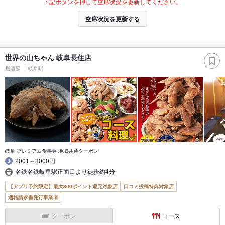
下記ボタンを押して空席状況を更新してください。
空席状況を更新する
世界の山ちゃん 岐阜長住店
居酒屋
岐阜駅
岐阜 プレミアム食事券 地域共通クーポン
2001～3000円
名鉄名鉄岐阜駅正面口より徒歩約4分
【アプリ予約限定】最大800ポイント還元対象店
口コミ投稿特典対象店
適格請求書発行事業者
クーポン
コース