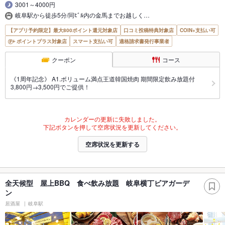
3001～4000円
岐阜駅から徒歩5分/同ﾋﾞﾙ内の金馬までお越しく…
【アプリ予約限定】最大800ポイント還元対象店
口コミ投稿特典対象店
COIN+支払い可
ポイントプラス対象店
スマート支払い可
適格請求書発行事業者
クーポン
コース
《1周年記念》 A1.ボリューム満点王道韓国焼肉 期間限定飲み放題付
3,800円→3,500円でご提供！
カレンダーの更新に失敗しました。
下記ボタンを押して空席状況を更新してください。
空席状況を更新する
全天候型 屋上BBQ 食べ飲み放題 岐阜横丁ビアガーデ
ン
居酒屋
岐阜駅