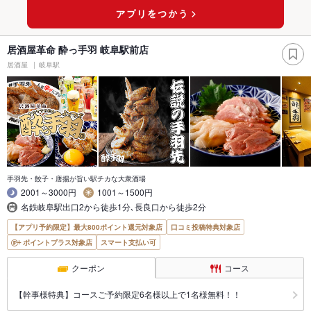
居酒屋革命 酔っ手羽 岐阜駅前店
居酒屋
岐阜駅
手羽先・餃子・唐揚が旨い駅チカな大衆酒場
2001～3000円
1001～1500円
名鉄岐阜駅出口2から徒歩1分､長良口から徒歩2分
【アプリ予約限定】最大800ポイント還元対象店
口コミ投稿特典対象店
ポイントプラス対象店
スマート支払い可
クーポン
コース
【幹事様特典】コースご予約限定6名様以上で1名様無料！！