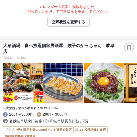
カレンダーの更新に失敗しました。
下記ボタンを押して空席状況を更新してください。
空席状況を更新する
大衆酒場 食べ放題個室居酒屋 餃子のかっちゃん 岐阜
店
居酒屋
岐阜駅
～大衆餃子酒場が岐阜駅にNEWOPEN～
2001～3000円
2001～3000円
名鉄岐阜駅東口徒歩1分/JR岐阜駅長良口徒歩7分
【アプリ予約限定】最大800ポイント還元対象店
口コミ投稿特典対象店
適格請求書発行事業者