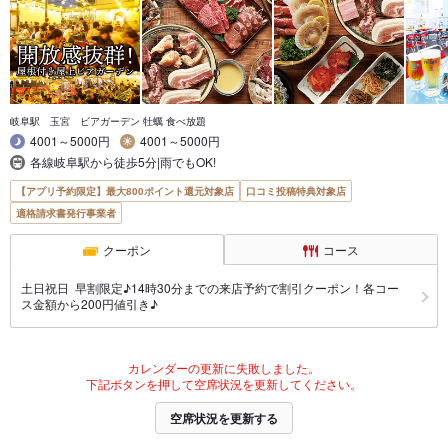
岐阜駅 玉宮 ビアガーデン 牡蠣 食べ放題
4001～5000円
4001～5000円
各線岐阜駅から徒歩5分|雨でもOK!
【アプリ予約限定】最大800ポイント還元対象店
口コミ投稿特典対象店
適格請求書発行事業者
クーポン
コース
土日祝日 早割限定♪14時30分までの来店予約で割引クーポン！各コー
ス金額から200円値引き♪
カレンダーの更新に失敗しました。
下記ボタンを押して空席状況を更新してください。
空席状況を更新する