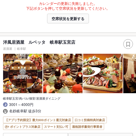
カレンダーの更新に失敗しました。
下記ボタンを押して空席状況を更新してください。
空席状況を更新する
洋風居酒屋 ルベッタ 岐阜駅玉宮店
居酒屋
岐阜駅
岐阜駅玉宮/肉バル/個室/居酒屋ダイニング
3001～4000円
名鉄岐阜駅 徒歩3分
【アプリ予約限定】最大800ポイント還元対象店
口コミ投稿特典対象店
ポイントプラス対象店
スマート支払い可
適格請求書発行事業者