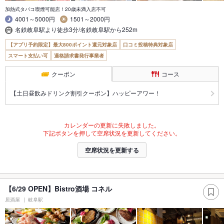
加熱式タバコ喫煙可能店！20歳未満入店不可
4001～5000円
1501～2000円
名鉄岐阜駅より徒歩3分/名鉄岐阜駅から252m
【アプリ予約限定】最大800ポイント還元対象店
口コミ投稿特典対象店
スマート支払い可
適格請求書発行事業者
クーポン
コース
【土日昼飲みドリンク割引クーポン】ハッピーアワー！
カレンダーの更新に失敗しました。
下記ボタンを押して空席状況を更新してください。
空席状況を更新する
【6/29 OPEN】Bistro酒場 コネル
居酒屋
岐阜駅