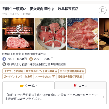
飛騨牛一頭買い 炭火焼肉 華やま 岐阜駅玉宮店
焼肉・ホルモン
岐阜駅
岐阜駅 玉宮 個室 肉 焼肉 飛騨牛 誕生日
7001～8000円
2001～3000円
岐阜駅より徒歩5分|完全個室は全10部屋完備
【アプリ予約限定】最大800ポイント還元対象店
口コミ投稿特典対象店
ポイントプラス対象店
スマート支払い可
適格請求書発行事業者
クーポン
コース
【前日までの予約必須】肉好きのお祝いに◎肉ブーケ×ホールケーキで
主役が喜ぶWサプライズを...