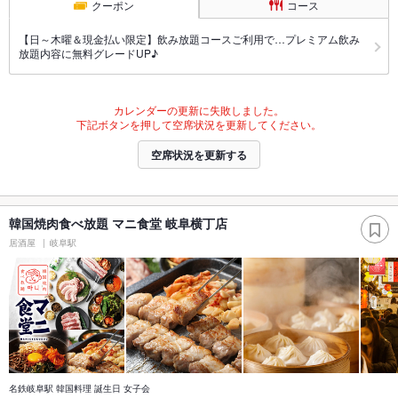
クーポン
コース
【日～木曜＆現金払い限定】飲み放題コースご利用で…プレミアム飲み
放題内容に無料グレードUP♪
カレンダーの更新に失敗しました。
下記ボタンを押して空席状況を更新してください。
空席状況を更新する
韓国焼肉食べ放題 マニ食堂 岐阜横丁店
居酒屋
岐阜駅
名鉄岐阜駅 韓国料理 誕生日 女子会