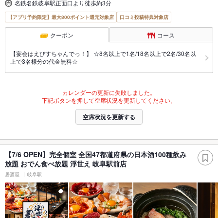
名鉄名鉄岐阜駅正面口より徒歩約3分
【アプリ予約限定】最大800ポイント還元対象店
口コミ投稿特典対象店
クーポン
コース
【宴会はえびすちゃんでっ！】 ☆8名以上で1名/18名以上で2名/30名以
上で3名様分の代金無料☆
カレンダーの更新に失敗しました。
下記ボタンを押して空席状況を更新してください。
空席状況を更新する
【7/6 OPEN】完全個室 全国47都道府県の日本酒100種飲み
放題 おでん食べ放題 浮世え 岐阜駅前店
居酒屋
岐阜駅