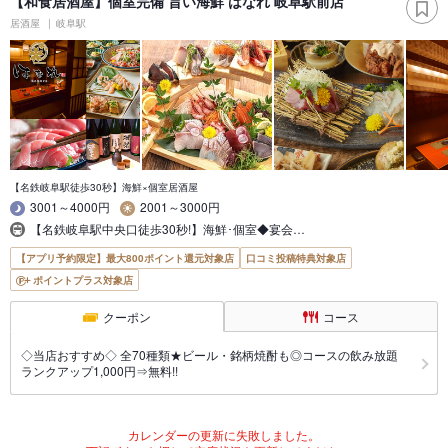
【和食居酒屋】個室完備 旨い海鮮 はなれ 岐阜駅前店
居酒屋
岐阜駅
【名鉄岐阜駅徒歩30秒】海鮮×個室居酒屋
3001～4000円
2001～3000円
【名鉄岐阜駅中央口徒歩30秒!】海鮮･個室◆宴会…
【アプリ予約限定】最大800ポイント還元対象店
口コミ投稿特典対象店
ポイントプラス対象店
クーポン
コース
◇当店おすすめ◇ 全70種類★ビール・銘柄焼酎も◎コースの飲み放題
ランクアップ1,000円⇒無料!!
カレンダーの更新に失敗しました。