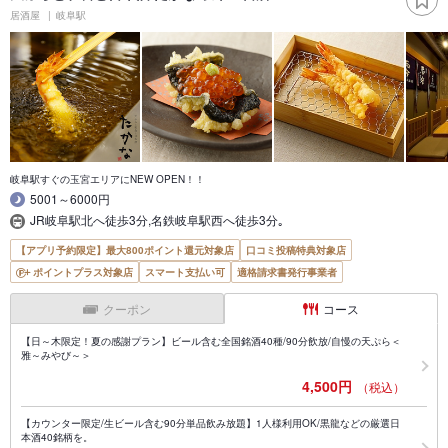
居酒屋
岐阜駅
岐阜駅すぐの玉宮エリアにNEW OPEN！！
5001～6000円
JR岐阜駅北へ徒歩3分,名鉄岐阜駅西へ徒歩3分｡
【アプリ予約限定】最大800ポイント還元対象店
口コミ投稿特典対象店
ポイントプラス対象店
スマート支払い可
適格請求書発行事業者
クーポン
コース
【日～木限定！夏の感謝プラン】ビール含む全国銘酒40種/90分飲放/自慢の天ぷら＜
雅～みやび～＞
4,500円
（税込）
【カウンター限定/生ビール含む90分単品飲み放題】1人様利用OK/黒龍などの厳選日
本酒40銘柄を。