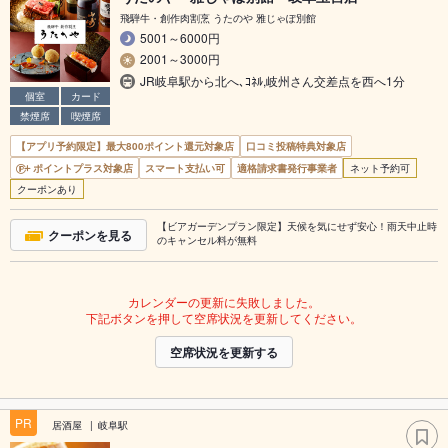
飛騨牛・創作肉割烹 うたのや 雅じゃぽ別館
5001～6000円
2001～3000円
JR岐阜駅から北へ､ｺﾈﾙ,岐州さん交差点を西へ1分
個室
カード
禁煙席
喫煙席
【アプリ予約限定】最大800ポイント還元対象店
口コミ投稿特典対象店
ポイントプラス対象店
スマート支払い可
適格請求書発行事業者
ネット予約可
クーポンあり
【ビアガーデンプラン限定】天候を気にせず安心！雨天中止時
クーポンを見る
のキャンセル料が無料
カレンダーの更新に失敗しました。
下記ボタンを押して空席状況を更新してください。
空席状況を更新する
PR
居酒屋
岐阜駅