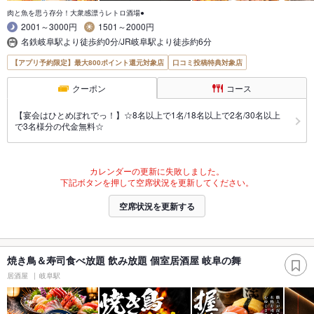
肉と魚を思う存分！大衆感漂うレトロ酒場●
2001～3000円
1501～2000円
名鉄岐阜駅より徒歩約0分/JR岐阜駅より徒歩約6分
【アプリ予約限定】最大800ポイント還元対象店
口コミ投稿特典対象店
クーポン
コース
【宴会はひとめぼれでっ！】☆8名以上で1名/18名以上で2名/30名以上
で3名様分の代金無料☆
カレンダーの更新に失敗しました。
下記ボタンを押して空席状況を更新してください。
空席状況を更新する
焼き鳥＆寿司食べ放題 飲み放題 個室居酒屋 岐阜の舞
居酒屋
岐阜駅