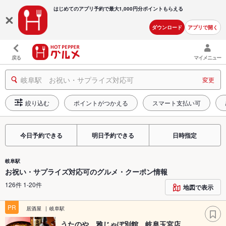
はじめてのアプリ予約で最大
1,000円分ポイントもらえる
ダウンロード
アプリで開く
戻る
マイメニュー
岐阜駅 お祝い・サプライズ対応可
変更
絞り込む
ポイントがつかえる
スマート支払い可
今日予約できる
明日予約できる
日時指定
岐阜駅
お祝い・サプライズ対応可のグルメ・クーポン情報
126件 1-20件
地図で表示
PR
居酒屋
岐阜駅
うたのや 雅じゃぽ別館 岐阜玉宮店