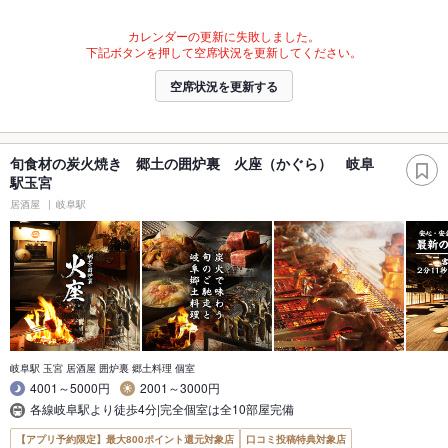
カレンダーの更新に失敗しました。
下記ボタンを押して空席状況を更新してください。
空席状況を更新する
旬食材の炭火焼き 郷土の囲炉裏 火座（かぐら） 岐阜
駅玉宮
居酒屋
岐阜駅
岐阜駅 玉宮 居酒屋 囲炉裏 郷土料理 個室
4001～5000円
2001～3000円
各線岐阜駅より徒歩4分|完全個室は全10部屋完備
【アプリ予約限定】最大800ポイント還元対象店
口コミ投稿特典対象店