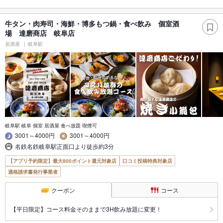
牛タン・肉寿司・海鮮・博多もつ鍋・食べ飲み 個室酒
場 達磨商店 岐阜店
居酒屋
岐阜駅
岐阜駅 岐阜 個室 居酒屋 食べ放題 喫煙可
3001～4000円
3001～4000円
名鉄名鉄岐阜駅正面口より徒歩約3分
【アプリ予約限定】最大800ポイント還元対象店
口コミ投稿特典対象店
適格請求書発行事業者
クーポン
コース
【平日限定】コース料金そのままで3H飲み放題に変更！