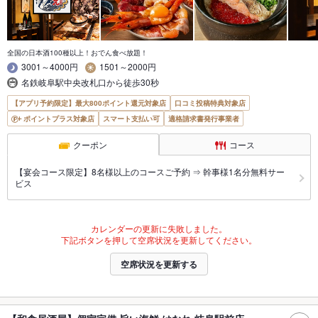
全国の日本酒100種以上！おでん食べ放題！
3001～4000円
1501～2000円
名鉄岐阜駅中央改札口から徒歩30秒
【アプリ予約限定】最大800ポイント還元対象店
口コミ投稿特典対象店
ポイントプラス対象店
スマート支払い可
適格請求書発行事業者
クーポン
コース
【宴会コース限定】8名様以上のコースご予約 ⇒ 幹事様1名分無料サー
ビス
カレンダーの更新に失敗しました。
下記ボタンを押して空席状況を更新してください。
空席状況を更新する