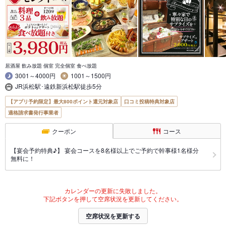
居酒屋 飲み放題 個室 完全個室 食べ放題
3001～4000円
1001～1500円
JR浜松駅･遠鉄新浜松駅徒歩5分
【アプリ予約限定】最大800ポイント還元対象店
口コミ投稿特典対象店
適格請求書発行事業者
クーポン
コース
【宴会予約特典♪】 宴会コースを8名様以上でご予約で幹事様1名様分
無料に！
カレンダーの更新に失敗しました。
下記ボタンを押して空席状況を更新してください。
空席状況を更新する