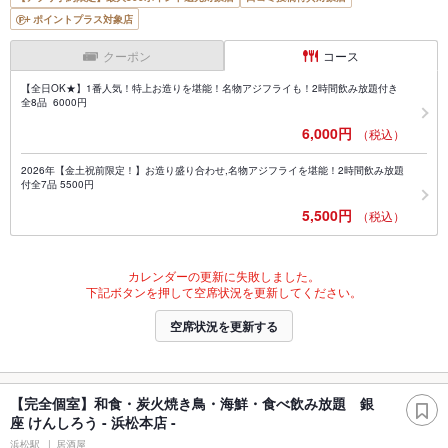
ポイントプラス対象店
クーポン
コース
【全日OK★】1番人気！特上お造りを堪能！名物アジフライも！2時間飲み放題付き
全8品 6000円
6,000円
（税込）
2026年【金土祝前限定！】お造り盛り合わせ,名物アジフライを堪能！2時間飲み放題
付全7品 5500円
5,500円
（税込）
カレンダーの更新に失敗しました。
下記ボタンを押して空席状況を更新してください。
空席状況を更新する
【完全個室】和食・炭火焼き鳥・海鮮・食べ飲み放題 銀
座 けんしろう - 浜松本店 -
浜松駅
居酒屋