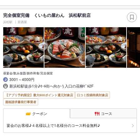
完全個室完備 くいもの屋わん 浜松駅前店
浜松駅
居酒屋
昼宴会/飲み放題/創作和食/完全個室
3001～4000円
新浜松駅徒歩1分♪ﾓｰﾙ街へ向かう入口の花柳ﾋﾞﾙ2F
【アプリ予約限定】最大800ポイント還元対象店
口コミ投稿特典対象店
適格請求書発行事業者
クーポン
コース
宴会のお客様♪４名様以上で1名様分のコース料金無料♪