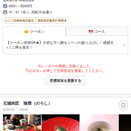
4001～5000円
ﾏﾋﾞｰｾﾌﾞﾝ近く､田町中央通り
口コミ投稿特典対象店
適格請求書発行事業者
クーポン
コース
【クーポン併用OK★】大切な方へ贈るシーンの盛り上げに！ 鏡開き
+ミニ樽を進呈！
カレンダーの更新に失敗しました。
下記ボタンを押して空席状況を更新してください。
空席状況を更新する
元城肉匠 狼煙（のろし）
創作料理
浜松駅