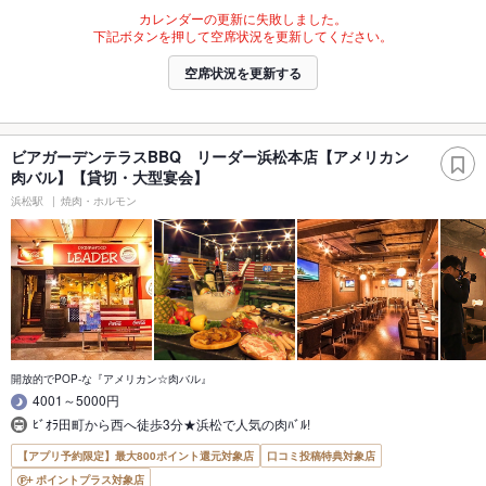
カレンダーの更新に失敗しました。
下記ボタンを押して空席状況を更新してください。
空席状況を更新する
ビアガーデンテラスBBQ リーダー浜松本店【アメリカン
肉バル】【貸切・大型宴会】
浜松駅
焼肉・ホルモン
開放的でPOP-な『アメリカン☆肉バル』
4001～5000円
ﾋﾞｵﾗ田町から西へ徒歩3分★浜松で人気の肉ﾊﾞﾙ!
【アプリ予約限定】最大800ポイント還元対象店
口コミ投稿特典対象店
ポイントプラス対象店