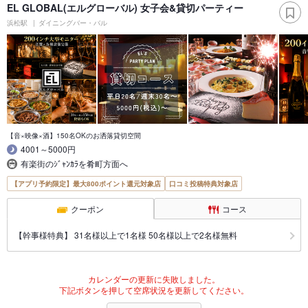
EL GLOBAL(エルグローバル) 女子会&貸切パーティー
浜松駅
ダイニングバー・バル
【音×映像×酒】150名OKのお洒落貸切空間
4001～5000円
有楽街のｼﾞｬﾝｶﾗを肴町方面へ
【アプリ予約限定】最大800ポイント還元対象店
口コミ投稿特典対象店
クーポン
コース
【幹事様特典】 31名様以上で1名様 50名様以上で2名様無料
カレンダーの更新に失敗しました。
下記ボタンを押して空席状況を更新してください。