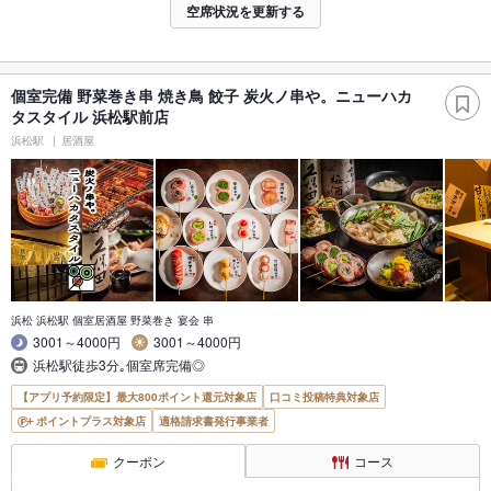
空席状況を更新する
個室完備 野菜巻き串 焼き鳥 餃子 炭火ノ串や。ニューハカ
タスタイル 浜松駅前店
浜松駅
居酒屋
浜松 浜松駅 個室居酒屋 野菜巻き 宴会 串
3001～4000円
3001～4000円
浜松駅徒歩3分｡個室席完備◎
【アプリ予約限定】最大800ポイント還元対象店
口コミ投稿特典対象店
ポイントプラス対象店
適格請求書発行事業者
クーポン
コース