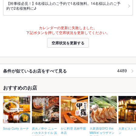
【幹事様必見！】6名様以上のご予約で1名様無料。14名様以上のご予
約で2名様無料に♪
カレンダーの更新に失敗しました。
下記ボタンを押して空席状況を更新してください。
空席状況を更新する
4489
条件が似ているお店をすべて見る
おすすめのお店
Soup Curry カーナ
炭火ノ串や ニュー
かに料理 高林甲羅
大衆酒場GYO the
大衆ビストロ
ハカタスタイル 浜
本店
MANギョウザマン
ン