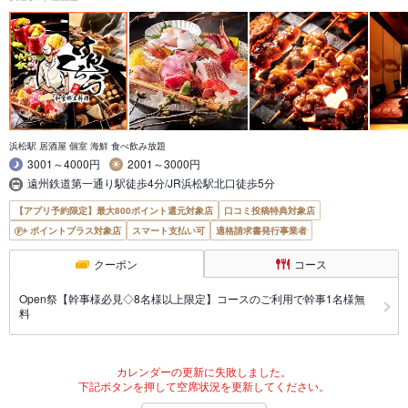
浜松駅 居酒屋 個室 海鮮 食べ飲み放題
3001～4000円
2001～3000円
遠州鉄道第一通り駅徒歩4分/JR浜松駅北口徒歩5分
【アプリ予約限定】最大800ポイント還元対象店
口コミ投稿特典対象店
ポイントプラス対象店
スマート支払い可
適格請求書発行事業者
クーポン
コース
Open祭【幹事様必見◇8名様以上限定】コースのご利用で幹事1名様無
料
カレンダーの更新に失敗しました。
下記ボタンを押して空席状況を更新してください。