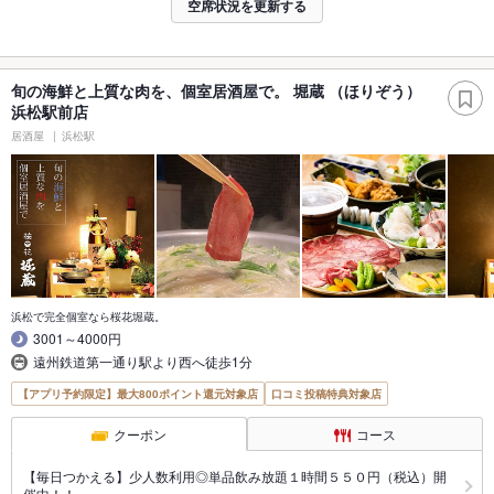
空席状況を更新する
旬の海鮮と上質な肉を、個室居酒屋で。 堀蔵 （ほりぞう）
浜松駅前店
居酒屋
浜松駅
浜松で完全個室なら桜花堀蔵。
3001～4000円
遠州鉄道第一通り駅より西へ徒歩1分
【アプリ予約限定】最大800ポイント還元対象店
口コミ投稿特典対象店
クーポン
コース
【毎日つかえる】少人数利用◎単品飲み放題１時間５５０円（税込）開
催中！！