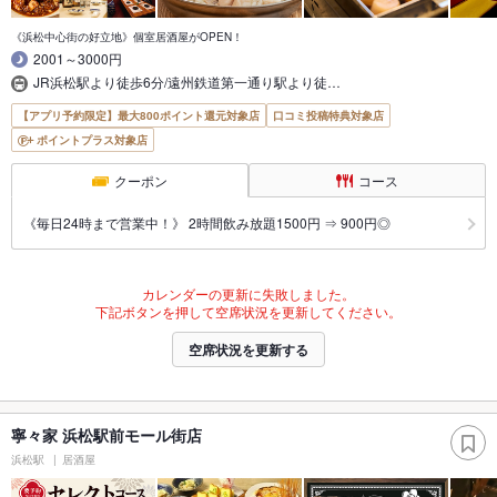
《浜松中心街の好立地》個室居酒屋がOPEN！
2001～3000円
JR浜松駅より徒歩6分/遠州鉄道第一通り駅より徒…
【アプリ予約限定】最大800ポイント還元対象店
口コミ投稿特典対象店
ポイントプラス対象店
クーポン
コース
《毎日24時まで営業中！》 2時間飲み放題1500円 ⇒ 900円◎
カレンダーの更新に失敗しました。
下記ボタンを押して空席状況を更新してください。
空席状況を更新する
寧々家 浜松駅前モール街店
浜松駅
居酒屋