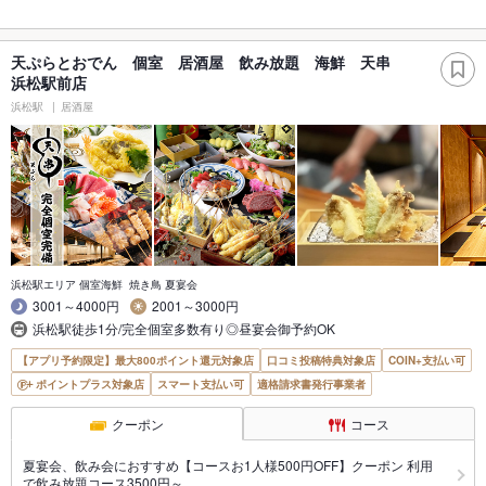
天ぷらとおでん 個室 居酒屋 飲み放題 海鮮 天串
浜松駅前店
浜松駅
居酒屋
浜松駅エリア 個室海鮮 焼き鳥 夏宴会
3001～4000円
2001～3000円
浜松駅徒歩1分/完全個室多数有り◎昼宴会御予約OK
【アプリ予約限定】最大800ポイント還元対象店
口コミ投稿特典対象店
COIN+支払い可
ポイントプラス対象店
スマート支払い可
適格請求書発行事業者
クーポン
コース
夏宴会、飲み会におすすめ【コースお1人様500円OFF】クーポン 利用
で飲み放題コース3500円～