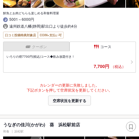
鮮魚とお肉どちらも楽しめる和食料理屋
5001～6000円
遠州鉄道八幡(静岡)駅出口より徒歩約4分
口コミ投稿特典対象店
COIN+支払い可
クーポン
コース
いろりの燈7700円(税込)コース◆飲み放題付き！
7,700円
（税込）
カレンダーの更新に失敗しました。
下記ボタンを押して空席状況を更新してください。
空席状況を更新する
うなぎの佳川(かがわ) 葵 浜松駅前店
和食
浜松駅