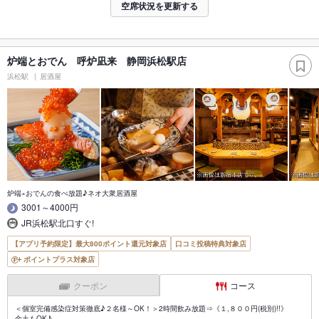
空席状況を更新する
炉端とおでん 呼炉凪来 静岡浜松駅店
浜松駅
居酒屋
炉端×おでんの食べ放題♪ネオ大衆居酒屋
3001～4000円
JR浜松駅北口すぐ!
【アプリ予約限定】最大800ポイント還元対象店
口コミ投稿特典対象店
ポイントプラス対象店
クーポン
コース
＜個室完備感染症対策徹底♪２名様～OK！＞2時間飲み放題⇒《１,８００円(税別)!!》
金土もOK♪