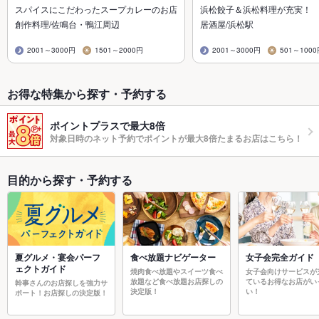
スパイスにこだわったスープカレーのお店
浜松餃子＆浜松料理が充実！
創作料理/佐鳴台・鴨江周辺
居酒屋/浜松駅
2001～3000円
1501～2000円
2001～3000円
501～100
お得な特集から探す・予約する
ポイントプラスで最大8倍
対象日時のネット予約でポイントが最大8倍たまるお店はこちら！
目的から探す・予約する
夏グルメ・宴会パーフ
食べ放題ナビゲーター
女子会完全ガイド
ェクトガイド
焼肉食べ放題やスイーツ食べ
女子会向けサービスが
放題など食べ放題お店探しの
ているお得なお店がい
幹事さんのお店探しを強力サ
決定版！
い！
ポート！お店探しの決定版！