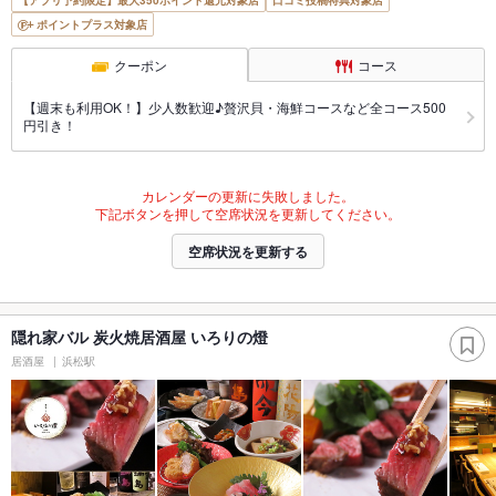
【アプリ予約限定】最大350ポイント還元対象店
口コミ投稿特典対象店
ポイントプラス対象店
クーポン
コース
【週末も利用OK！】少人数歓迎♪贅沢貝・海鮮コースなど全コース500
円引き！
カレンダーの更新に失敗しました。
下記ボタンを押して空席状況を更新してください。
空席状況を更新する
隠れ家バル 炭火焼居酒屋 いろりの燈
居酒屋
浜松駅