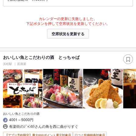
カレンダーの更新に失敗しました。
下記ボタンを押して空席状況を更新してください。
空席状況を更新する
おいしい魚とこだわりの酒 とっちゃば
浜松駅
居酒屋
おいしい魚とこだわりの酒
4001～5000円
有楽街のｼﾞｬﾝｶﾗさんの角を西に曲がりすぐ
【アプリ予約限定】最大800ポイント還元対象店
口コミ投稿特典対象店