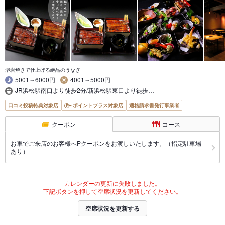
溶岩焼きで仕上げる絶品のうなぎ
5001～6000円
4001～5000円
JR浜松駅南口より徒歩2分/新浜松駅東口より徒歩…
口コミ投稿特典対象店
ポイントプラス対象店
適格請求書発行事業者
クーポン
コース
お車でご来店のお客様へPクーポンをお渡しいたします。（指定駐車場
あり）
カレンダーの更新に失敗しました。
下記ボタンを押して空席状況を更新してください。
空席状況を更新する