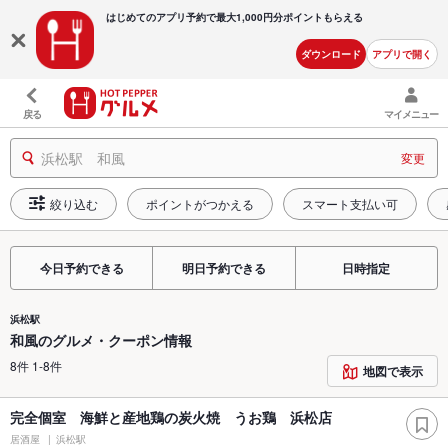
はじめてのアプリ予約で最大
1,000円分ポイントもらえる
ダウンロード
アプリで開く
戻る
マイメニュー
浜松駅 和風
変更
絞り込む
ポイントがつかえる
スマート支払い可
今日予約できる
明日予約できる
日時指定
浜松駅
和風のグルメ・クーポン情報
8件 1-8件
地図で表示
完全個室 海鮮と産地鶏の炭火焼 うお鶏 浜松店
居酒屋
浜松駅