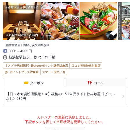
【創作居酒屋】海鮮と炭火網焼き鶏
3001～4000円
新浜松駅徒歩30秒 ﾏｸﾄﾞﾅﾙﾄﾞ横
【アプリ予約限定】最大800ポイント還元対象店
口コミ投稿特典対象店
ポイントプラス対象店
スマート支払い可
クーポン
コース
【日～木★浜松店限定！★】破格の1.5H単品ライト飲み放題《ビール
なし》980円
カレンダーの更新に失敗しました。
下記ボタンを押して空席状況を更新してください。