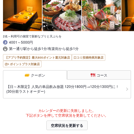
2名～利用可の個室で新鮮なブリと天ぷらを
4001～5000円
第一通り駅から徒歩1分/有楽街から徒歩1分
【アプリ予約限定】最大800ポイント還元対象店
口コミ投稿特典対象店
ポイントプラス対象店
クーポン
コース
【日～木限定】人気の単品飲み放題 120分1800円→120分1300円に！
(30分前ラストオーダー)
カレンダーの更新に失敗しました。
下記ボタンを押して空席状況を更新してください。
空席状況を更新する