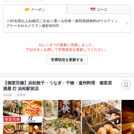
クーポン
コース
☆40名様以上結婚式二次会☆選べる特典！新郎新婦無料orウエディン
グケーキorカメラマン撮影&DVD
カレンダーの更新に失敗しました。
下記ボタンを押して空席状況を更新してください。
空席状況を更新する
【個室完備】浜松餃子・うなぎ・干物・遠州料理 個室居
酒屋 灯 浜松駅前店
浜松駅
居酒屋