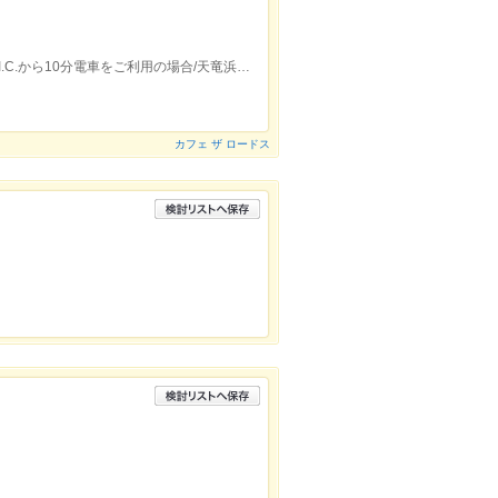
お車をご利用の場合/東名高速道路 三ヶ日I.C.から10分電車をご利用の場合/天竜浜名湖鉄道 奥浜名湖駅から徒歩約5分
カフェ ザ ロードス