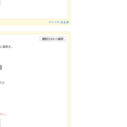
マリーザ 浜名湖
に釜炊き。
5分
さい。