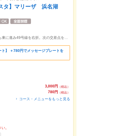
パスタ】マリーザ 浜名湖
天竜浜名湖線気賀駅から徒歩10分。駅から東に進み49号線を右折。次の交差点を左折、261号線を右折、橋を渡り左側です。
ト】 ＋780円でメッセージプレートを
3,000円
（税込）
780円
（税込）
コース・メニューをもっと見る
さい。