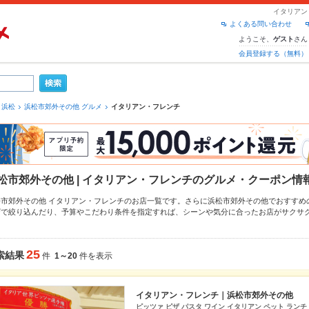
イタリアン
よくある問い合わせ
ようこそ、
さん
ゲスト
会員登録する（無料）
浜松
浜松市郊外その他 グルメ
イタリアン・フレンチ
松市郊外その他 | イタリアン・フレンチのグルメ・クーポン情
松市郊外その他 イタリアン・フレンチのお店一覧です。さらに浜松市郊外その他でおすすめ
ザ
で絞り込んだり、予算やこだわり条件を指定すれば、シーンや気分に合ったお店がサクサ
ポンはもちろん、こだわりメニュー
マルゲリータ
、
ピザ
、
パスタ
や季節のおすすめ料理など
使える簡単便利なネット予約が使えるお店も拡大中です。友達どうしの飲み会にも、会社の
トペッパーグルメをご利用ください。
25
索結果
件
1～20
件を表示
イタリアン・フレンチ｜浜松市郊外その他
ピッツァ ピザ パスタ ワイン イタリアン ペット ランチ