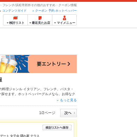
・フレンチ/浜松市郊外その他のおすすめ・クーポン情報
コンテンツガイド
クーポン 予約 ホットペッパー
検討リスト
最近見たお店
マイメニュー
報
の料理ジャンル
イタリアン
、
フレンチ
、
パスタ・
ク探せます。ホットペッパーグルメなら、お得なク
、お店の最新情報をご紹介しているので安心！24時
もっと見る
宴会にも、デートやパーティーにもお得に便利にホ
1/2ページ
 デート 女子会 隠れ家 テラス