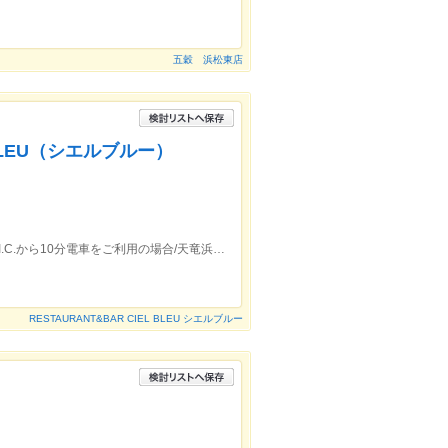
五穀 浜松東店
L BLEU（シエルブルー）
お車をご利用の場合/東名高速道路 三ヶ日I.C.から10分電車をご利用の場合/天竜浜名湖鉄道 奥浜名湖駅から徒歩約5分
RESTAURANT&BAR CIEL BLEU シエルブルー