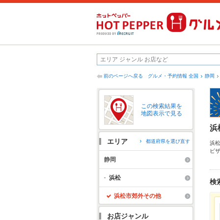
前のページへ戻る
グルメ・予約情報 全国
静岡
この検索結果を
地図表示で見る
浜
エリア
都道府県を選び直す
浜
ピ
ー
静岡
間
ッ
浜松
検
浜松市郊外その他
お店ジャンル